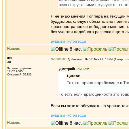
всех вокруг с ними не дружить, тк. т
Я не знаю мнения Топпера на текущий мо
буддистом, следует обязательно принять
к распространению пободного мнения, т
без участия подобного разрешающего л
_________________
Буддизм чистой воды
Наверх
КИ
№
600064
Добавлено: Чт 17 Фев 22, 16:04 (4 года то
3Д
Зарегистрирован:
ДмитрийБ
пишет
:
17.02.2005
Суждений: 52233
Цитата:
Тот, кто принял прибежище в Тр
То есть если драгоценности это вод
Если вы хотите обсуждать на уровне тако
_________________
Буддизм чистой воды
Наверх