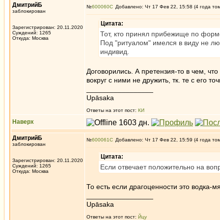
ДмитрийБ
№
600060
Добавлено: Чт 17 Фев 22, 15:58 (4 года то
заблокирован
Цитата:
Зарегистрирован: 20.11.2020
Суждений: 1265
Тот, кто принял прибежище по форм
Откуда: Москва
Под "ритуалом" имелся в виду не лю
индивид.
Договорились. А претензия-то в чем, чт
вокруг с ними не дружить, тк. те с его т
_________________
Upāsaka
Ответы на этот пост:
КИ
Наверх
ДмитрийБ
№
600061
Добавлено: Чт 17 Фев 22, 15:59 (4 года то
заблокирован
Цитата:
Зарегистрирован: 20.11.2020
Суждений: 1265
Если отвечает положительно на воп
Откуда: Москва
То есть если драгоценности это водка-м
_________________
Upāsaka
Ответы на этот пост:
Йцу