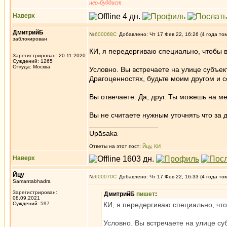
нео-буддист
Наверх
ДмитрийБ
№
600068
Добавлено: Чт 17 Фев 22, 16:26 (4 года то
заблокирован
КИ, я передергиваю специально, чтобы 
Зарегистрирован: 20.11.2020
Суждений: 1265
Откуда: Москва
Условно. Вы встречаете на улице субъе
Драгоценностях, будьте моим другом и с
Вы отвечаете: Да, друг. Ты можешь на м
Вы не считаете нужным уточнять что за д
_________________
Upāsaka
Ответы на этот пост:
Йцу
,
КИ
Наверх
Йцу
№
600070
Добавлено: Чт 17 Фев 22, 16:33 (4 года то
Samantabhadra
Зарегистрирован:
ДмитрийБ
пишет
:
08.09.2021
Суждений: 597
КИ, я передергиваю специально, чт
Условно. Вы встречаете на улице су