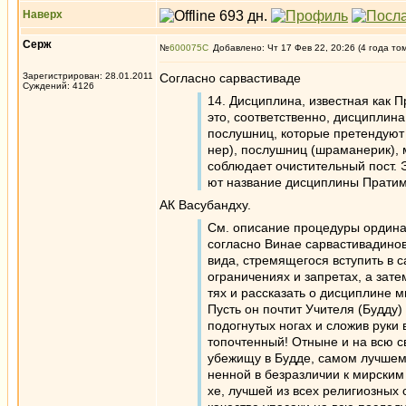
Наверх
Серж
№
600075
Добавлено: Чт 17 Фев 22, 20:26 (4 года то
Зарегистрирован: 28.01.2011
Согласно сарвастиваде
Суждений: 4126
14. Дисциплина, известная как 
это, соответственно, дисциплина
послушниц, которые претендуют 
нер), послушниц (шраманерик), м
соблюдает очистительный пост. 
ют название дисциплины Прати
АК Васубандху.
См. описание процедуры ординац
согласно Винае сарвастивадинов 
вида, стремящегося вступить в 
ограничениях и запретах, а зат
тях и рассказать о дисциплине 
Пусть он почтит Учителя (Будду)
подогнутых ногах и сложив руки 
топочтенный! Отныне и на всю с
убежищу в Будде, самом лучшем 
ненной в безразличии к мирским
хе, лучшей из всех религиозных