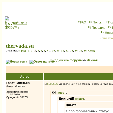
FAQ
Поиск
По
Профиль
Новы
В этом разд
thervada.su
Страницы
Пред.
1
,
2
,
3
,
4
,
5
,
6
,
7
...
29
,
30
,
31
,
32
,
33
,
34
,
35
,
36
След.
Буддийские форумы
->
Чайная
Автор
Горсть листьев
№
600058
Добавлено: Чт 17 Фев 22, 15:55 (4 года то
Фикус, Историк
Зарегистрирован:
КИ
пишет
:
10.09.2010
Суждений: 31235
ДмитрийБ
пишет
:
Цитата:
а про формальный статус