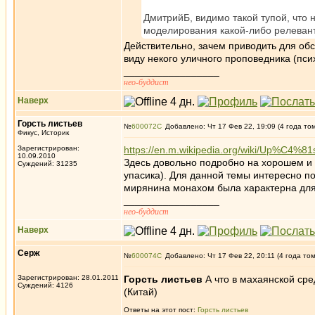
ДмитрийБ, видимо такой тупой, что 
моделирования какой-либо релевант
Действительно, зачем приводить для об
виду некого уличного проповедника (пси
_________________
нео-буддист
Наверх
Горсть листьев
№
600072
Добавлено: Чт 17 Фев 22, 19:09 (4 года то
Фикус, Историк
Зарегистрирован:
https://en.m.wikipedia.org/wiki/Up%C4%81
10.09.2010
Здесь довольно подробно на хорошем и 
Суждений: 31235
упасика). Для данной темы интересно п
мирянина монахом была характерна для 
_________________
нео-буддист
Наверх
Серж
№
600074
Добавлено: Чт 17 Фев 22, 20:11 (4 года то
Зарегистрирован: 28.01.2011
Горсть листьев
А что в махаянской сре
Суждений: 4126
(Китай)
Ответы на этот пост:
Горсть листьев