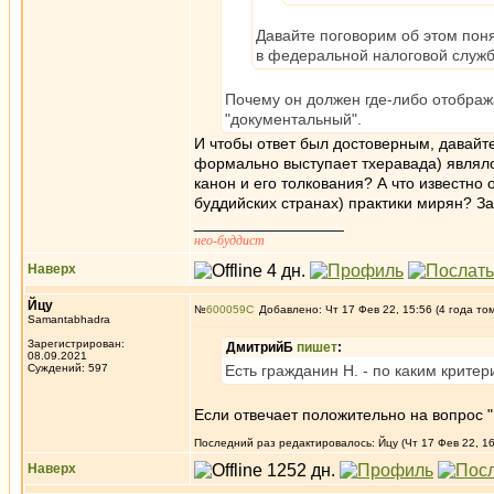
Давайте поговорим об этом пон
в федеральной налоговой служб
Почему он должен где-либо отобра
"документальный".
И чтобы ответ был достоверным, давайте
формально выступает тхеравада) являло
канон и его толкования? А что известно
буддийских странах) практики мирян? За
_________________
нео-буддист
Наверх
Йцу
№
600059
Добавлено: Чт 17 Фев 22, 15:56 (4 года то
Samantabhadra
Зарегистрирован:
ДмитрийБ
пишет
:
08.09.2021
Суждений: 597
Есть гражданин Н. - по каким критер
Если отвечает положительно на вопрос 
Последний раз редактировалось: Йцу (Чт 17 Фев 22, 16
Наверх