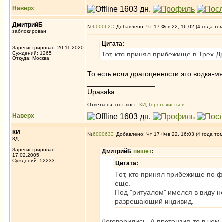
Наверх
ДмитрийБ
№
600062
Добавлено: Чт 17 Фев 22, 16:02 (4 года то
заблокирован
Цитата:
Зарегистрирован: 20.11.2020
Суждений: 1265
Тот, кто принял прибежище в Трех Д
Откуда: Москва
То есть если драгоценности это водка-м
_________________
Upāsaka
Ответы на этот пост:
КИ
,
Горсть листьев
Наверх
КИ
№
600063
Добавлено: Чт 17 Фев 22, 16:03 (4 года то
3Д
Зарегистрирован:
ДмитрийБ
пишет
:
17.02.2005
Суждений: 52233
Цитата:
Тот, кто принял прибежище по 
еще.
Под "ритуалом" имелся в виду не
разрешающий индивид.
Договорились. А претензия-то в чем