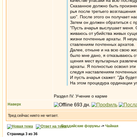
качестве упасаки на всю послед
Сказанное должно быть произнесе
рья после третьего возглашения с
шо". После этого он получает н
Затем он должен обратиться с пр
"Пусть ачарья выслушает меня. О
живаюсь от убийства живых сущес
жизни почтенные архаты. Я неук
ставлениям почтенных архатов.
Далее, отныне и на всю свою жизн
было мне дано, я отказываюсь о
щения мест вульгарных развлече
архаты. Я полностью освоил эти
следуя наставлениям почтенных 
И пусть ачарья скажет: "Да будет
На этом процедура ординации у
Раздел IV. Учение о карме
Наверх
Тред сейчас никто не читает.
Буддийские форумы
->
Чайная
Страница
3
из
36