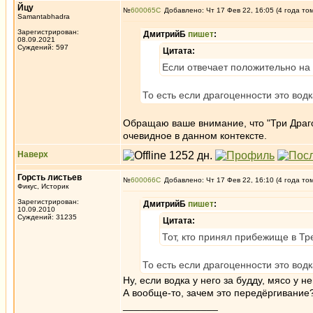
Йцу
№
600065
Добавлено: Чт 17 Фев 22, 16:05 (4 года то
Samantabhadra
Зарегистрирован:
ДмитрийБ
пишет
:
08.09.2021
Суждений: 597
Цитата:
Если отвечает положительно на
То есть если драгоценности это вод
Обращаю ваше внимание, что "Три Драго
очевидное в данном контексте.
Наверх
Горсть листьев
№
600066
Добавлено: Чт 17 Фев 22, 16:10 (4 года то
Фикус, Историк
Зарегистрирован:
ДмитрийБ
пишет
:
10.09.2010
Суждений: 31235
Цитата:
Тот, кто принял прибежище в Тр
То есть если драгоценности это вод
Ну, если водка у него за будду, мясо у н
А вообще-то, зачем это передёргивание
_________________