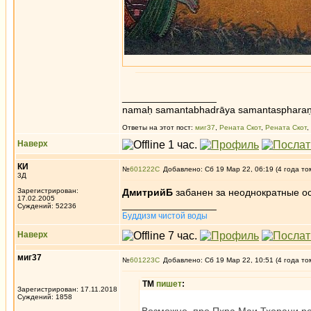
_________________
namaḥ samantabhadrāya samantaspharaṇ
Ответы на этот пост:
миг37
,
Рената Скот
,
Рената Скот
,
Наверх
КИ
№
601222
Добавлено: Сб 19 Мар 22, 06:19 (4 года то
3Д
Зарегистрирован:
ДмитрийБ
забанен за неоднократные ос
17.02.2005
_________________
Суждений: 52236
Буддизм чистой воды
Наверх
миг37
№
601223
Добавлено: Сб 19 Мар 22, 10:51 (4 года то
ТМ
пишет
:
Зарегистрирован: 17.11.2018
Суждений: 1858