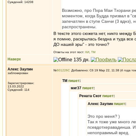
Суждений: 14208
Возможно, про Пхра Маи Тхорани ре
моментом, когда Будда призвал в "с
запечатлен в ступе Санчи (3 вднэ),
распространены.
В тексте этого сюжета нет, никто между 
я помню, раскрылась бездна и туда все с
ДО нашей эры" - это точно?
Ответы на этот пост:
КИ
,
ТМ
Наверх
Алекс Заупин
№
601226
Добавлено: Сб 19 Мар 22, 11:38 (4 года то
заблокирован
ТМ
пишет
:
Зарегистрирован:
13.03.2022
миг37
пишет
:
Суждений: 114
Рената Скот
пишет
:
Алекс Заупин
пишет
:
Это про меня? )
Так я тоже уже много ле
псевдотхеравадинша. И 
непоправимый вред.