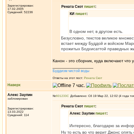
Зарегистрирован:
Рената Скот
пишет
:
17.02.2005
Суждений: 52236
КИ
пишет
:
В одном нет, в другом есть.
Безусловно, текстов великое множест
встает между Буддой и войском Мары
прожитых Бодхисаттой праведных жиз
Канон - это сборник, куда включают что 
_________________
Буддизм чистой воды
Ответы на этот пост:
Рената Скот
Наверх
Алекс Заупин
№
601233
Добавлено: Сб 19 Мар 22, 12:02 (4 года то
заблокирован
Рената Скот
пишет
:
Зарегистрирован:
13.03.2022
Алекс Заупин
пишет
:
Суждений: 114
Интересно, благодарю за инфор
Ну то есть во что верит Джонс опять