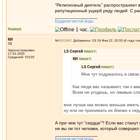
"Религиозный деятель" распространяет в
репутационный ущерб ряду людей. С рас
_________________
Буддизм чистой воды
Наверх
КИ
№
600169
Добавлено: Сб 19 Фев 22, 20:55 (4 года то
3Д
Зарегистрирован:
LS Сергей
пишет
:
17.02.2005
Суждений: 52235
КИ
пишет
:
LS Сергей
пишет
:
Мне тут подумалось в связи:
Как люди вас называют, так к в
Всем не угодишь, но лживые сло
мне лучше как можно меньше иметь
ну или не принимать их близко к сер
А при чем тут "сердце"? Если вас станут
не вы ли тот человек, который совершил
_________________
Буддизм чистой воды