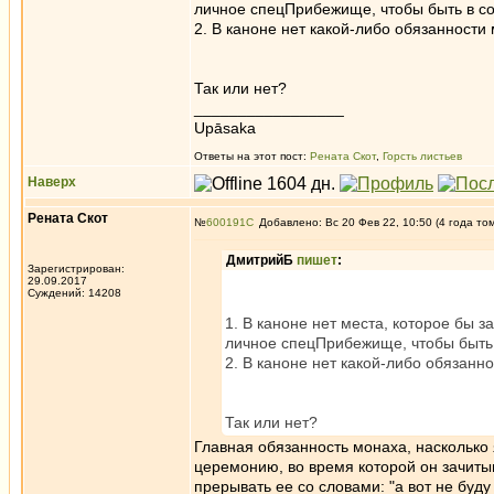
личное спецПрибежище, чтобы быть в со
2. В каноне нет какой-либо обязанности
Так или нет?
_________________
Upāsaka
Ответы на этот пост:
Рената Скот
,
Горсть листьев
Наверх
Рената Скот
№
600191
Добавлено: Вс 20 Фев 22, 10:50 (4 года то
ДмитрийБ
пишет
:
Зарегистрирован:
29.09.2017
Суждений: 14208
1. В каноне нет места, которое бы 
личное спецПрибежище, чтобы быть 
2. В каноне нет какой-либо обязанн
Так или нет?
Главная обязанность монаха, насколько
церемонию, во время которой он зачиты
прерывать ее со словами: "а вот не буду