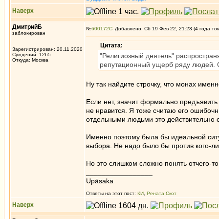
Наверх
ДмитрийБ
№
600172
Добавлено: Сб 19 Фев 22, 21:23 (4 года то
заблокирован
Цитата:
Зарегистрирован: 20.11.2020
Суждений: 1265
"Религиозный деятель" распространя
Откуда: Москва
репутационный ущерб ряду людей. С
Ну так найдите строчку, что монах имен
Если нет, значит формально предъявить 
не нравится. Я тоже считаю его ошибоч
отдельными людьми это действительно с
Именно поэтому была бы идеальной ситу
выбора. Не надо было бы против кого-ли
Но это слишком сложно понять отчего-то
_________________
Upāsaka
Ответы на этот пост:
КИ
,
Рената Скот
Наверх