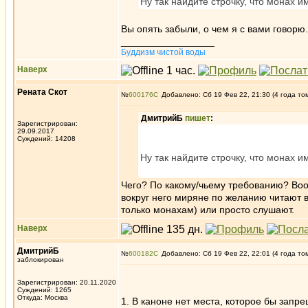
Ну так найдите строчку, что монах 
Вы опять забыли, о чем я с вами говор
_________________
Буддизм чистой воды
Наверх
Рената Скот
№
600176
Добавлено: Сб 19 Фев 22, 21:30 (4 года то
ДмитрийБ
пишет
:
Зарегистрирован:
29.09.2017
Суждений: 14208
Ну так найдите строчку, что монах 
Чего? По какому/чьему требованию? Воо
вокруг него миряне по желанию читают в
только монахам) или просто слушают.
Наверх
ДмитрийБ
№
600182
Добавлено: Сб 19 Фев 22, 22:01 (4 года то
заблокирован
Зарегистрирован: 20.11.2020
Суждений: 1265
Откуда: Москва
1. В каноне нет места, которое бы запр