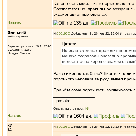
Каноне есть места, из которых ясно, чт
Соответственно, правильное воззрение -
экзаменационных билетах.
Наверх
ДмитрийБ
№
600195
Добавлено: Вс 20 Фев 22, 12:04 (4 года то
заблокирован
Цитата:
Зарегистрирован: 20.11.2020
Суждений: 1265
Но если уж монах проводит церемон
Откуда: Москва
монаха тхеравады внезапно прерыват
недостаточно хорошо знаком с вами"
Разве именно так было? Бханте что ли м
порочного человека за руку, вывел прочь
При чём сама порочность заключалась в
_________________
Upāsaka
Ответы на этот пост:
КИ
Наверх
КИ
№
600196
Добавлено: Вс 20 Фев 22, 12:13 (4 года то
3Д