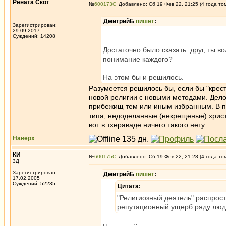
Рената Скот
№
600173
Добавлено: Сб 19 Фев 22, 21:25 (4 года то
ДмитрийБ
пишет
:
Зарегистрирован:
29.09.2017
Суждений: 14208
Достаточно было сказать: друг, ты в
понимание каждого?
На этом бы и решилось.
Разумеется решилось бы, если бы "крес
новой религии с новыми методами. Дело 
прибежищ тем или иным избранным. В пр
типа, недоделанные (некрещеные) христ
вот в тхераваде ничего такого нету.
Наверх
КИ
№
600175
Добавлено: Сб 19 Фев 22, 21:28 (4 года то
3Д
Зарегистрирован:
ДмитрийБ
пишет
:
17.02.2005
Суждений: 52235
Цитата:
"Религиозный деятель" распрост
репутационный ущерб ряду люде