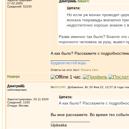
Зарегистрирован:
ДмитрийБ
пишет
:
17.02.2005
Суждений: 52235
Цитата:
Но если уж монах проводит цер
монаха тхеравады внезапно прер
недостаточно хорошо знаком с в
Разве именно так было? Бханте что 
порочного человека за руку, вывел п
А как было? Расскажите с подробностям
_________________
Буддизм чистой воды
Ответы на этот пост:
Рената Скот
Наверх
ДмитрийБ
№
600199
Добавлено: Вс 20 Фев 22, 12:27 (4 года то
заблокирован
Цитата:
Зарегистрирован: 20.11.2020
Суждений: 1265
А как было? Расскажите с подробно
Откуда: Москва
Вы мне расскажите. Во время тех событи
_________________
Upāsaka