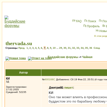
FAQ
Поиск
По
Профиль
Новы
В этом разд
thervada.su
Страницы
Пред.
1
,
2
,
3
,
4
,
5
,
6
,
7
,
8
,
9
,
10
...
29
,
30
,
31
,
32
,
33
,
34
,
35
,
36
След.
Буддийские форумы
->
Чайная
Автор
КИ
№
600168
Добавлено: Сб 19 Фев 22, 20:51 (4 года то
3Д
Зарегистрирован:
ДмитрийБ
пишет
:
17.02.2005
Суждений: 52235
КИ
Оно так может влиять в профессиона
буддистом это по барабану любому 