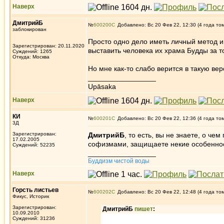
Наверх
ДмитрийБ
№
600200
Добавлено: Вс 20 Фев 22, 12:30 (4 года то
заблокирован
Просто одно дело иметь личный метод и
Зарегистрирован: 20.11.2020
выставить человека их храма Будды за то
Суждений: 1265
Откуда: Москва
Но мне как-то слабо верится в такую ве
_________________
Upāsaka
Наверх
КИ
№
600201
Добавлено: Вс 20 Фев 22, 12:36 (4 года то
3Д
Зарегистрирован:
ДмитрийБ
, то есть, вы не знаете, о че
17.02.2005
софизмами, защищаете некие особеннос
Суждений: 52235
_________________
Буддизм чистой воды
Наверх
Горсть листьев
№
600202
Добавлено: Вс 20 Фев 22, 12:48 (4 года то
Фикус, Историк
Зарегистрирован:
ДмитрийБ
пишет
:
10.09.2010
Суждений: 31236