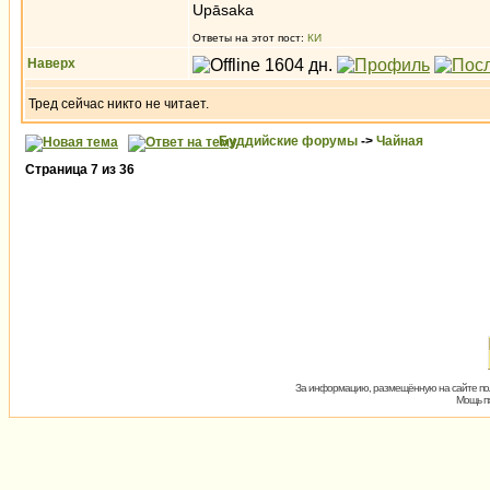
Upāsaka
Ответы на этот пост:
КИ
Наверх
Тред сейчас никто не читает.
Буддийские форумы
->
Чайная
Страница
7
из
36
За информацию, размещённую на сайте пол
Мощь пх