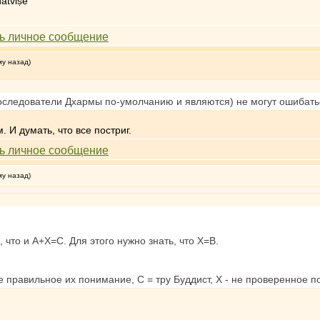
atviṣe
му назад)
оследователи Дхармы по-умолчанию и являются) не могут ошибать
 И думать, что все постриг.
му назад)
, что и А+X=С. Для этого нужно знать, что Х=В.
ое правильное их понимание, С = тру Буддист, Х - не проверенное 