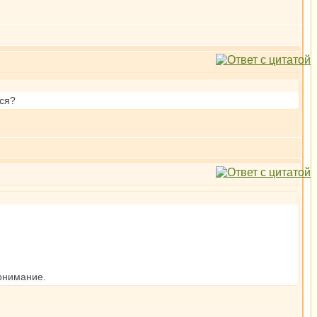
ся?
понимание.