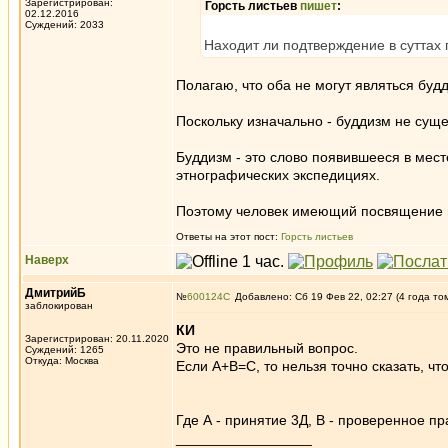
Зарегистрирован:
Горсть листьев
пишет
:
02.12.2016
Суждений: 2033
Находит ли подтверждение в суттах 
Полагаю, что оба не могут являться буд
Поскольку изначально - буддизм не суще
Буддизм - это слово появившееся в мест
этнографических экспедициях.
Поэтому человек имеющий посвящение в
Ответы на этот пост:
Горсть листьев
Наверх
ДмитрийБ
№
600124
Добавлено: Сб 19 Фев 22, 02:27 (4 года то
заблокирован
КИ
Зарегистрирован: 20.11.2020
Это не правильный вопрос.
Суждений: 1265
Откуда: Москва
Если А+B=C, то нельзя точно сказать, что
Где А - принятие 3Д, В - проверенное п
_________________