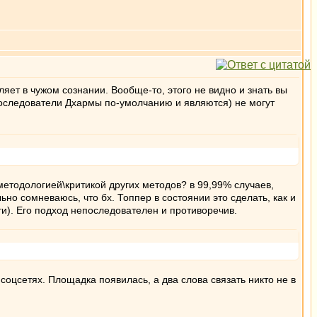
ляет в чужом сознании. Вообще-то, этого не видно и знать вы
 последователи Дхармы по-умолчанию и являются) не могут
тодологией\критикой других методов? в 99,99% случаев,
о сомневаюсь, что бх. Топпер в состоянии это сделать, как и
ти). Его подход непоследователен и противоречив.
соцсетях. Площадка появилась, а два слова связать никто не в