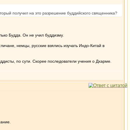
который получил на это разрешение буддийского священника?
лько Будда. Он не учил буддизму.
гличане, немцы, русские взялись изучать Индо-Китай в
дисты, по сути. Скорее последователи учения о Дхарме.
мание.