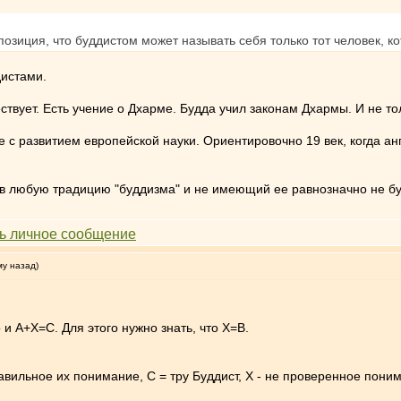
позиция, что буддистом может называть себя только тот человек, 
дистами.
ствует. Есть учение о Дхарме. Будда учил законам Дхармы. И не то
е с развитием европейской науки. Ориентировочно 19 век, когда ан
 любую традицию "буддизма" и не имеющий ее равнозначно не буд
му назад)
 и А+X=С. Для этого нужно знать, что Х=В.
равильное их понимание, С = тру Буддист, Х - не проверенное пони