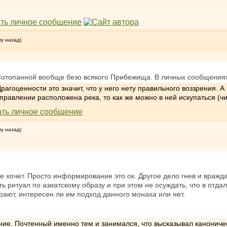
му назад)
 Сотопанной вообще безо всякого Прибежища. В личных сообщениях
рагоценности это значит, что у него нету правильного воззрения. А 
правлении расположена река, то как же можно в ней искупаться (чи
му назад)
е хочет. Просто информирование это ок. Другое дело гнев и вражда
ь ритуал по азиатскому образу и при этом не осуждать, что в отд
рают, интересен ли им подход данного монаха или нет.
ние. Почтенный именно тем и занимался, что высказывал канониче