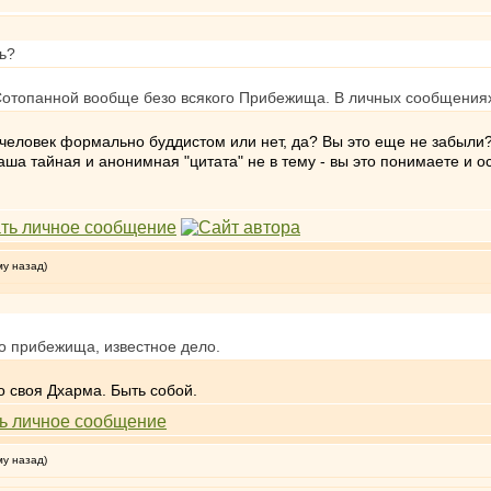
ть?
 Сотопанной вообще безо всякого Прибежища. В личных сообщениях
 человек формально буддистом или нет, да? Вы это еще не забыли? 
ваша тайная и анонимная "цитата" не в тему - вы это понимаете и о
му назад)
го прибежища, известное дело.
о своя Дхарма. Быть собой.
му назад)