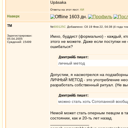
Upāsaka
Ответы на этот пост:
КИ
Наверх
ТМ
№
600125
Добавлено: Сб 19 Фев 22, 04:38 (4 года то
Зарегистрирован:
Имхо, буддист (формально) - каждый, кто
05.04.2005
этого не можете. Даже если поступки не
Суждений: 15499
ошибаться?
ДмитрийБ пишет:
личный метод
Допустим, я насмотрелся на подзаборн
ЛИЧНЫЙ МЕТОД - это употребление несоо
разработать собственный ритуал. (Не вы
ДмитрийБ пишет:
можно стать хоть Сотопанной вооб
Немой может стать оперным певцом в так
состоянии, как и 20-ть лет назад.
_________________