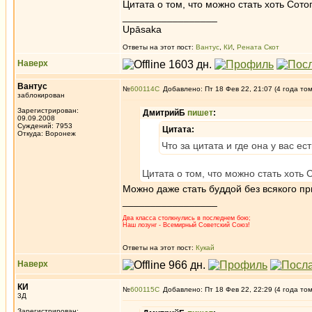
Цитата о том, что можно стать хоть Со
_________________
Upāsaka
Ответы на этот пост:
Вантус
,
КИ
,
Рената Скот
Наверх
Вантус
№
600114
Добавлено: Пт 18 Фев 22, 21:07 (4 года то
заблокирован
Зарегистрирован:
ДмитрийБ
пишет
:
09.09.2008
Суждений: 7953
Цитата:
Откуда: Воронеж
Что за цитата и где она у вас ес
Цитата о том, что можно стать хоть
Можно даже стать буддой без всякого п
_________________
Два класса столкнулись в последнем бою;
Наш лозунг - Всемирный Советский Союз!
Ответы на этот пост:
Кукай
Наверх
КИ
№
600115
Добавлено: Пт 18 Фев 22, 22:29 (4 года то
3Д
Зарегистрирован: