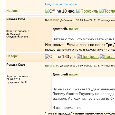
_________________
Буддизм чистой воды
Наверх
Рената Скот
№
600132
Добавлено: Сб 19 Фев 22, 11:31 (4 года то
ДмитрийБ
пишет
:
Зарегистрирован:
29.09.2017
Суждений: 14208
Цитата о том, что можно стать хоть
Нет, нельзя. Если человек не ценит Три Д
представления о том, в каком именно на
Наверх
Рената Скот
№
600133
Добавлено: Сб 19 Фев 22, 11:37 (4 года то
ДмитрийБ
пишет
:
Зарегистрирован:
29.09.2017
Суждений: 14208
Ну не знаю. Бханте Раудекс наверно
Почему бханте Раудексу не проводит
экзамен. А люди уж пусть сами выби
И всё нормально.
"Гнев и вражда" - ваше оценочное сужде