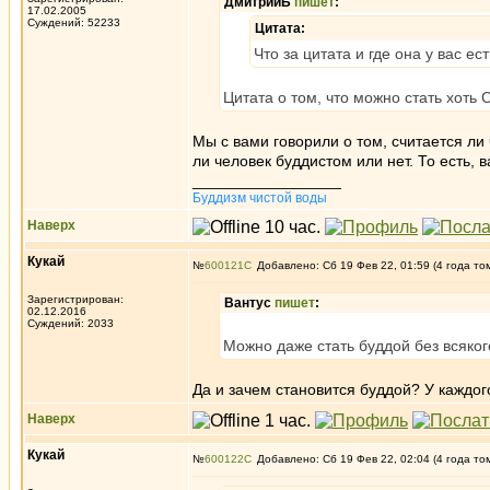
ДмитрийБ
пишет
:
17.02.2005
Суждений: 52233
Цитата:
Что за цитата и где она у вас ес
Цитата о том, что можно стать хоть
Мы с вами говорили о том, считается ли
ли человек буддистом или нет. То есть, 
_________________
Буддизм чистой воды
Наверх
Кукай
№
600121
Добавлено: Сб 19 Фев 22, 01:59 (4 года то
Зарегистрирован:
Вантус
пишет
:
02.12.2016
Суждений: 2033
Можно даже стать буддой без всяко
Да и зачем становится буддой? У каждог
Наверх
Кукай
№
600122
Добавлено: Сб 19 Фев 22, 02:04 (4 года то