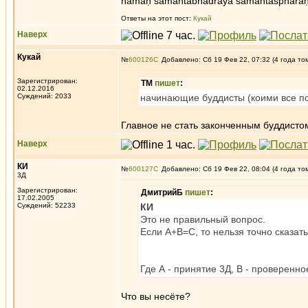
namaḥ samantabhadrāya samantaspharaṇ
Ответы на этот пост:
Кукай
Наверх
Кукай
№
600126
Добавлено: Сб 19 Фев 22, 07:32 (4 года то
Зарегистрирован:
ТМ
пишет
:
02.12.2016
Суждений: 2033
начинающие буддисты (коими все п
Главное не стать законченным буддистом.
Наверх
КИ
№
600127
Добавлено: Сб 19 Фев 22, 08:04 (4 года то
3Д
Зарегистрирован:
ДмитрийБ
пишет
:
17.02.2005
Суждений: 52233
КИ
Это не правильный вопрос.
Если А+B=C, то нельзя точно сказать
Где А - принятие 3Д, В - проверенн
Что вы несёте?