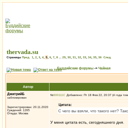
thervada.su
Страницы
Пред.
1
,
2
,
3
,
4
,
5
,
6
,
7
,
8
...
29
,
30
,
31
,
32
,
33
,
34
,
35
,
36
След.
Буддийские форумы
->
Чайная
Автор
ДмитрийБ
№
600111
Добавлено: Пт 18 Фев 22, 20:37 (4 года том
заблокирован
Цитата:
Зарегистрирован: 20.11.2020
Суждений: 1265
С чего вы взяли, что такого нет? Та
Откуда: Москва
У меня цитата есть, сегодняшнего дня.
_________________