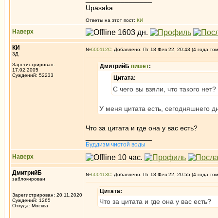
Upāsaka
Ответы на этот пост:
КИ
Наверх
КИ
№
600112
Добавлено: Пт 18 Фев 22, 20:43 (4 года то
3Д
Зарегистрирован:
ДмитрийБ
пишет
:
17.02.2005
Суждений: 52233
Цитата:
С чего вы взяли, что такого нет
У меня цитата есть, сегодняшнего д
Что за цитата и где она у вас есть?
_________________
Буддизм чистой воды
Наверх
ДмитрийБ
№
600113
Добавлено: Пт 18 Фев 22, 20:55 (4 года то
заблокирован
Цитата:
Зарегистрирован: 20.11.2020
Суждений: 1265
Что за цитата и где она у вас есть?
Откуда: Москва