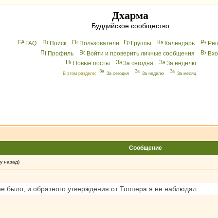
Дхарма
Буддийское сообщество
FAQ
Поиск
Пользователи
Группы
Календарь
Peг
Профиль
Войти и проверить личные сообщения
Вхo
Новые посты
За сегодня
За неделю
В этом разделе:
За сегодня
За неделю
За месяц
Сообщение
у назад)
кое было, и обратного утверждения от Топпера я не наблюдал.