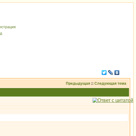
иcтрaция
д
Предыдущая
::
Следующая тема