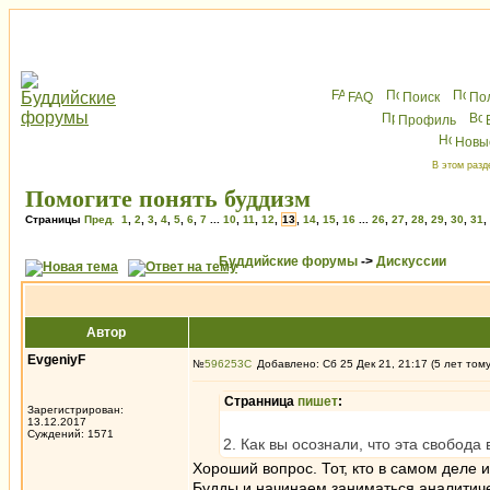
FAQ
Поиск
По
Профиль
Новы
В этом разд
Помогите понять буддизм
Страницы
Пред.
1
,
2
,
3
,
4
,
5
,
6
,
7
...
10
,
11
,
12
,
13
,
14
,
15
,
16
...
26
,
27
,
28
,
29
,
30
,
31
,
Буддийские форумы
->
Дискуссии
Автор
EvgeniyF
№
596253
Добавлено: Сб 25 Дек 21, 21:17 (5 лет том
Странница
пишет
:
Зарегистрирован:
13.12.2017
Суждений: 1571
2. Как вы осознали, что эта свобод
Хороший вопрос. Тот, кто в самом деле 
Будды и начинаем заниматься аналитич