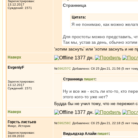
Зарегистрирован:
13.12.2017
Странница
Суждений: 1571
Цитата:
Я не понимаю, как можно желать
Для простоты можно представить, что
Так мы, устав за день, обычно хотим
'хотим заснуть' или 'хотим заснуть и не 
Наверх
EvgeniyF
№
596257
Добавлено: Сб 25 Дек 21, 21:56 (5 лет том
Странница
пишет
:
Зарегистрирован:
13.12.2017
Суждений: 1571
Ну и все же - есть ли кто-то, кто п
этого кого-то уже нет?
Будда бы не учил тому, что не пережил 
Наверх
Горсть листьев
№
596258
Добавлено: Сб 25 Дек 21, 22:18 (5 лет том
Фикус, Историк
Зарегистрирован:
Видьядхар Алайи
пишет
:
10.09.2010