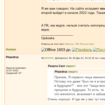
Я же вам говорил. На сайте исправят
по
второй выйдет в начале 2022 года. Так
А ПК, как видте, нельзя считать непогре
верю.
_________________
Upāsaka
Ответы на этот пост:
Вантус
,
ТМ
,
Рената Скот
Наверх
Phaedrus
№
596268
Добавлено: Вс 26 Дек 21, 01:01 (5 лет тому
Рената Скот
пишет
:
Зарегистрирован:
14.07.2021
Phaedrus
пишет
:
Суждений: 67
Причем, Я первого лица имените
Потому что даже "был ли я в пр
в будущем?" - все это "чаща воз
прошлое и будущее. То есть, т
что меняется, возникает и забыв
Очень хорошо. И где же у вас тут 