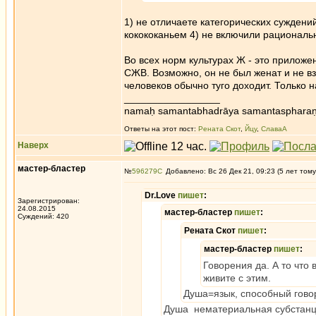
1) не отличаете категорических суждени
кокококаньем 4) не включили рационал
Во всех норм культурах Ж - это приложе
СЖВ. Возможно, он не был женат и не в
человеков обычно туго доходит. Только н
_________________
namaḥ samantabhadrāya samantaspharaṇ
Ответы на этот пост:
Рената Скот
,
Йцу
,
СлаваА
Наверх
мастер-бластер
№
596279
Добавлено: Вс 26 Дек 21, 09:23 (5 лет тому
Dr.Love
пишет
:
Зарегистрирован:
24.08.2015
мастер-бластер
пишет
:
Суждений: 420
Рената Скот
пишет
:
мастер-бластер
пишет
:
Говорения да. А то что 
живите с этим.
Душа=язык, способный говор
Душа нематериальная субстанци