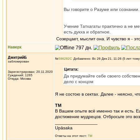
Вы говорите о Разуме или сознании.
Учение Татхагаты практично а не мет
есть дукха и обратное.
Созерцает, мыслит она. И чувство я - это
Наверх
ДмитрийБ
№
596282
Добавлено: Вс 26 Дек 21, 11:26 (5 лет тому
заблокирован
Цитата:
Зарегистрирован: 20.11.2020
Суждений: 1265
Да придумайте себе своего собственн
Откуда: Москва
дело с концом
Я не состою в сектах. Далее - неясно, ч
ТМ
В Вашем опыте всё именно так и есть. Е
достижение мудрецов. Отбросьте это воз
_________________
Upāsaka
Ответы на этот пост:
ТМ