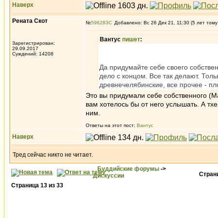
Наверх
Рената Скот
№
596283
Добавлено: Вс 26 Дек 21, 11:30 (5 лет тому
Вантус
пишет
:
Зарегистрирован:
29.09.2017
Суждений: 14208
Да придумайте себе своего собственн
дело с концом. Все так делают. Тол
древнечелябинские, все прочее - пл
Это вы придумали себе собственного (М
вам хотелось бы от него услышать. А тх
ним.
Ответы на этот пост:
Вантус
Наверх
Тред сейчас никто не читает.
Буддийские форумы
->
Стра
Дискуссии
Страница
13
из
33