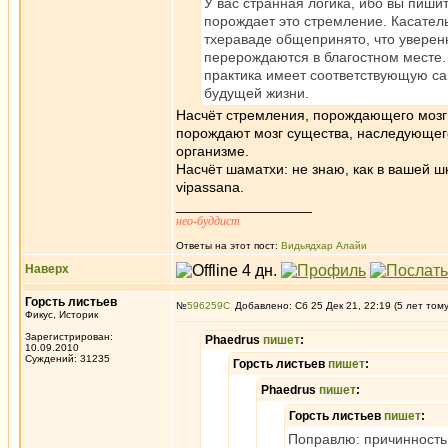
У вас странная логика, ибо вы пишит
порождает это стремление. Касатель
тхераваде общепринято, что уверенн
перерождаются в благостном месте.
практика имеет соответствующую са
будущей жизни.
Насчёт стремления, порождающего мозг 
порождают мозг существа, наследующего 
организме.
Насчёт шаматхи: не знаю, как в вашей шко
vipassana.
_________________
нео-буддист
Ответы на этот пост:
Видьядхар Алайи
Наверх
Горсть листьев
№
596259
Добавлено: Сб 25 Дек 21, 22:19 (5 лет том
Фикус, Историк
Зарегистрирован:
Phaedrus
пишет
:
10.09.2010
Суждений: 31235
Горсть листьев
пишет
:
Phaedrus
пишет
:
Горсть листьев
пишет
:
Поправлю: причинность 