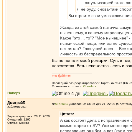
актуализацией этого акт
Я не буду, снова-таки спор
Вы строите свои умозаключения 
Жажда из этой самой патичча самупп
нынешнему, к вашему мироощущению 
Какое "это ... то"? "Мое нынешнее" -
психической пищи, или вы не сущест
нет аятан? Глаз-ушей-носа ... Все
личность из беспредельного простра
Вы не поняли моей ремарки. Суть в том, 
невежества. Есть невежество - есть и во
_________________
нео-буддист
Последний раз редактировалось: Горсть листьев (Сб 25 
Ответы на этот пост:
Phaedrus
Наверх
ДмитрийБ
№
596260
Добавлено: Сб 25 Дек 21, 22:20 (5 лет том
заблокирован
Цитата:
Зарегистрирован: 20.11.2020
Суждений: 1265
А как обстоят дела с исправлением 
Откуда: Москва
комментария от SV? Уже много врем
исправления ошибки, а воз (как и л