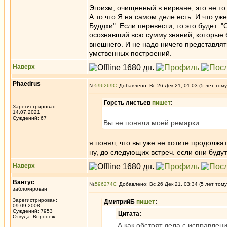
Эгоизм, очищенный в нирване, это не то
А то что Я на самом деле есть. И что у
Буддхи". Если перевести, то это будет:
осознавший всю сумму знаний, которые б
внешнего. И не надо ничего представлять
умственных построений.
Наверх
Phaedrus
№
596269
Добавлено: Вс 26 Дек 21, 01:03 (5 лет тому
Горсть листьев
пишет
:
Зарегистрирован:
14.07.2021
Суждений: 67
Вы не поняли моей ремарки.
я понял, что вы уже не хотите продолжат
ну, до следующих встреч. если они будут
Наверх
Вантус
№
596274
Добавлено: Вс 26 Дек 21, 03:34 (5 лет тому
заблокирован
Зарегистрирован:
ДмитрийБ
пишет
:
09.09.2008
Суждений: 7953
Цитата:
Откуда: Воронеж
А как обстоят дела с исправлен