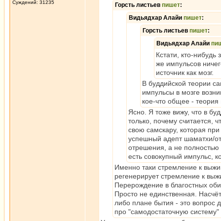
Суждений: 31235
Горсть листьев
пишет
:
Видьядхар Алайи
пишет
:
Горсть листьев
пишет
:
Видьядхар Алайи
пи
Кстати, кто-нибудь
же импульсов ничег
источник как мозг.
В буддийской теории с
импульсы в мозге возни
кое-что общее - теория
Ясно. Я тоже вижу, что в б
только, почему считается, 
свою самскару, которая при
успешный адепт шаматхи/от
отрешения, а не полностью
есть совокупный импульс, к
Именно таки стремление к выжи
регенерирует стремление к выж
Перерождение в благостных обит
Просто не единственная. Насчё
либо плане бытия - это вопрос 
про "самодостаточную систему" -