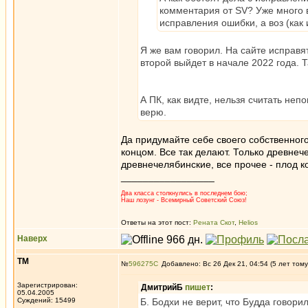
комментария от SV? Уже много 
исправления ошибки, а воз (как
Я же вам говорил. На сайте исправя
второй выйдет в начале 2022 года. 
А ПК, как видте, нельзя считать неп
верю.
Да придумайте себе своего собственного 
концом. Все так делают. Только древнеч
древнечелябинские, все прочее - плод к
_________________
Два класса столкнулись в последнем бою;
Наш лозунг - Всемирный Советский Союз!
Ответы на этот пост:
Рената Скот
,
Helios
Наверх
ТМ
№
596275
Добавлено: Вс 26 Дек 21, 04:54 (5 лет тому
Зарегистрирован:
ДмитрийБ
пишет
:
05.04.2005
Суждений: 15499
Б. Бодхи не верит, что Будда говори