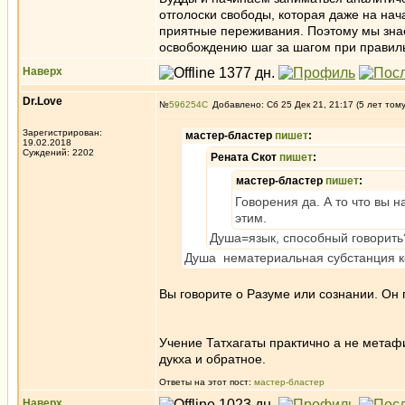
отголоски свободы, которая даже на на
приятные переживания. Поэтому мы зна
освобождению шаг за шагом при правиль
Наверх
Dr.Love
№
596254
Добавлено: Сб 25 Дек 21, 21:17 (5 лет том
Зарегистрирован:
мастер-бластер
пишет
:
19.02.2018
Суждений: 2202
Рената Скот
пишет
:
мастер-бластер
пишет
:
Говорения да. А то что вы н
этим.
Душа=язык, способный говорить?
Душа нематериальная субстанция ко
Вы говорите о Разуме или сознании. Он 
Учение Татхагаты практично а не метафиз
дукха и обратное.
Ответы на этот пост:
мастер-бластер
Наверх