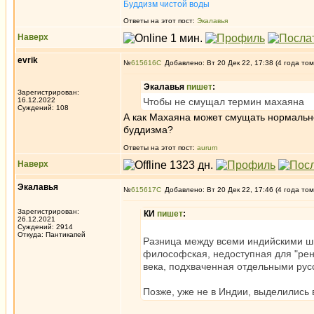
Буддизм чистой воды
Ответы на этот пост:
Экалавья
Наверх
evrik
№
615616
Добавлено: Вт 20 Дек 22, 17:38 (4 года том
Экалавья
пишет
:
Зарегистрирован:
16.12.2022
Чтобы не смущал термин махаяна
Суждений: 108
А как Махаяна может смущать нормальн
буддизма?
Ответы на этот пост:
aurum
Наверх
Экалавья
№
615617
Добавлено: Вт 20 Дек 22, 17:46 (4 года том
Зарегистрирован:
КИ
пишет
:
26.12.2021
Суждений: 2914
Откуда: Пантикапей
Разница между всеми индийскими шк
философская, недоступная для "рена
века, подхваченная отдельными ру
Позже, уже не в Индии, выделились 