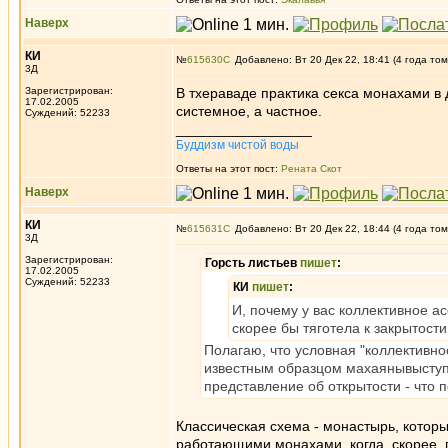
Наверх
КИ
№
615630
Добавлено: Вт 20 Дек 22, 18:41 (4 года том
3Д
Зарегистрирован:
В тхераваде практика секса монахами в 
17.02.2005
системное, а частное.
Суждений: 52233
_________________
Буддизм чистой воды
Ответы на этот пост:
Рената Скот
Наверх
КИ
№
615631
Добавлено: Вт 20 Дек 22, 18:44 (4 года том
3Д
Зарегистрирован:
Горсть листьев
пишет
:
17.02.2005
Суждений: 52233
КИ
пишет
:
И, почему у вас коллективное а
скорее бы тяготела к закрытости
Полагаю, что условная "коллективно
известным образцом махаянывыступа
представление об открытости - что п
Классическая схема - монастырь, которы
работающими монахами, когда, скорее, 