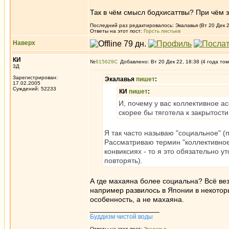
Так в чём смысл бодхисаттвы? При чём 
Последний раз редактировалось: Экалавья (Вт 20 Дек 2
Ответы на этот пост:
Горсть листьев
Наверх
КИ
№
615629
Добавлено: Вт 20 Дек 22, 18:38 (4 года том
3Д
Зарегистрирован:
Экалавья
пишет
:
17.02.2005
Суждений: 52233
КИ
пишет
:
И, почему у вас коллективное а
скорее бы тяготела к закрытости
Я так часто называю "социальное" (
Рассматриваю термин "коллективное
конвиксиях - то я это обязательно у
повторять).
А где махаяна более социальна? Всё вез
например развилось в Японии в некотор
особенность, а не махаяна.
_________________
Буддизм чистой воды
Ответы на этот пост:
Экалавья