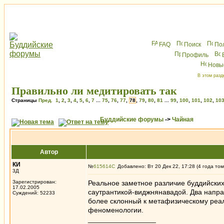
FAQ
Поиск
По
Профиль
Новы
В этом разд
Правильно ли медитировать так
Страницы
Пред.
1
,
2
,
3
,
4
,
5
,
6
,
7
...
75
,
76
,
77
,
78
,
79
,
80
,
81
...
99
,
100
,
101
,
102
,
10
Буддийские форумы
->
Чайная
Автор
КИ
№
615614
Добавлено: Вт 20 Дек 22, 17:28 (4 года том
3Д
Зарегистрирован:
Реальное заметное различие буддийски
17.02.2005
саутрантикой-виджнянавадой. Два напра
Суждений: 52233
более склонный к метафизическому реали
феноменологии.
_________________