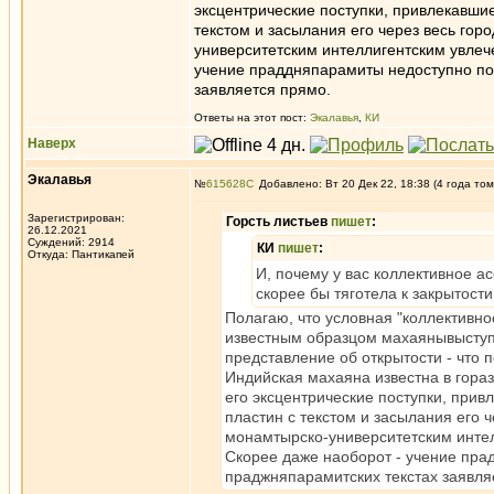
эксцентрические поступки, привлекавши
текстом и засылания его через весь гор
университетским интеллигентским увлеч
учение праддняпарамиты недоступно пон
заявляется прямо.
Ответы на этот пост:
Экалавья
,
КИ
Наверх
Экалавья
№
615628
Добавлено: Вт 20 Дек 22, 18:38 (4 года том
Зарегистрирован:
Горсть листьев
пишет
:
26.12.2021
Суждений: 2914
КИ
пишет
:
Откуда: Пантикапей
И, почему у вас коллективное а
скорее бы тяготела к закрытости
Полагаю, что условная "коллективно
известным образцом махаянывыступа
представление об открытости - что п
Индийская махаяна известна в гора
его эксцентрические поступки, при
пластин с текстом и засылания его 
монамтырско-университетским интел
Скорее даже наоборот - учение пра
праджняпарамитских текстах заявля