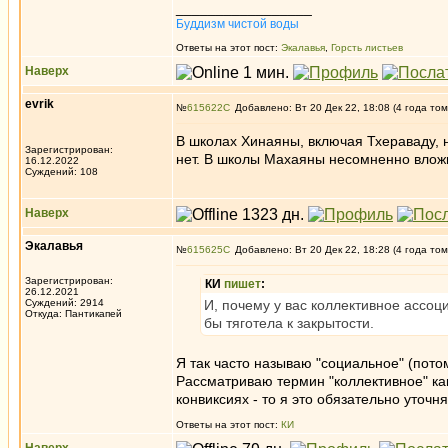
_________________
Буддизм чистой воды
Ответы на этот пост:
Экалавья
,
Горсть листьев
Наверх
evrik
№
615622
Добавлено: Вт 20 Дек 22, 18:08 (4 года том
В школах Хинаяны, включая Тхераваду, 
Зарегистрирован:
нет. В школы Махаяны несомненно влож
16.12.2022
Суждений: 108
Наверх
Экалавья
№
615625
Добавлено: Вт 20 Дек 22, 18:28 (4 года том
Зарегистрирован:
КИ
пишет
:
26.12.2021
Суждений: 2914
И, почему у вас коллективное ассоц
Откуда: Пантикапей
бы тяготела к закрытости.
Я так часто называю "социальное" (пото
Рассматриваю термин "коллективное" ка
конвиксиях - то я это обязательно уточн
Ответы на этот пост:
КИ