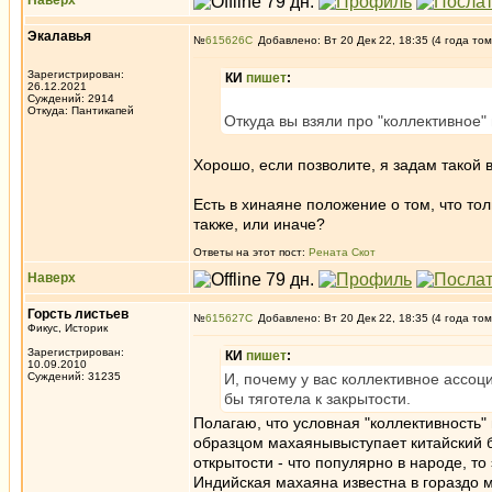
Наверх
Экалавья
№
615626
Добавлено: Вт 20 Дек 22, 18:35 (4 года том
Зарегистрирован:
КИ
пишет
:
26.12.2021
Суждений: 2914
Откуда: Пантикапей
Откуда вы взяли про "коллективное" 
Хорошо, если позволите, я задам такой 
Есть в хинаяне положение о том, что то
также, или иначе?
Ответы на этот пост:
Рената Скот
Наверх
Горсть листьев
№
615627
Добавлено: Вт 20 Дек 22, 18:35 (4 года том
Фикус, Историк
Зарегистрирован:
КИ
пишет
:
10.09.2010
Суждений: 31235
И, почему у вас коллективное ассоц
бы тяготела к закрытости.
Полагаю, что условная "коллективность"
образцом махаянывыступает китайский б
открытости - что популярно в народе, то
Индийская махаяна известна в гораздо 