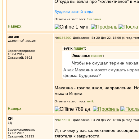
Откуда вы взяли про "коллективное" в ма
_________________
Буддизм чистой воды
Ответы на этот пост:
Экалавья
Наверх
aurum
№
615620
Добавлено: Вт 20 Дек 22, 18:06 (4 года том
удаленный аккаунт
evrik
пишет
:
Зарегистрирован:
10.04.2012
Экалавья
пишет
:
Суждений: 6892
Чтобы не смущал термин махая
А как Махаяна может смущать норма
форма буддизма?
Махаяна - группа школ, направление. Н
мысли Индии.
Ответы на этот пост:
evrik
Наверх
КИ
№
615621
Добавлено: Вт 20 Дек 22, 18:06 (4 года том
3Д
Зарегистрирован:
И, почему у вас коллективное ассоцииро
17.02.2005
тяготела к закрытости.
Суждений: 52233