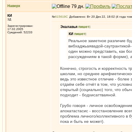
Наверх
КИ
№
615619
Добавлено: Вт 20 Дек 22, 18:02 (4 года том
3Д
Зарегистрирован:
Экалавья
пишет
:
17.02.2005
Суждений: 52233
КИ
пишет
:
Реальное заметное различие бу
вибхаджьаявадой-саутрантикой-
один можно представить, как бо
рассуждениям в такой форме), а
Конечно, строгость и корректность 
школам, но среднее арифметическое
ведь это известное отличие - более
отдаём себе отчёт в том, что услов
открытый (социально) того, что об
подходит - бодхисаттваяной.
Грубо говоря - личное освобождение 
апокатастасис - восстановление всег
проблема личного/коллективного в 
пока и быть не может).