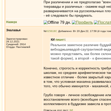
При различении и не предполагаю "воен
тхеравады и различных - скажем ещё ней
развариачивается на русскоязычных пло
- её следовало бы придумать.
Наверх
Экалавья
№
615618
Добавлено: Вт 20 Дек 22, 17:58 (4 года том
Зарегистрирован:
КИ
пишет
:
26.12.2021
Суждений: 2914
Реальное заметное различие буддий
Откуда: Пантикапей
вибхаджьаявадой-саутрантикой-вид
можно представить, как более склон
такой форме), а второй - к феномен
Конечно, строгость и корректность треб
школам, но среднее арифметическое так
известное отличие - более закрытый хар
в том, что условная махаяна развивалас
того, что обычно именуется - махаяной,
Грубо говоря - личное освобождение или 
восстановление всего (всеобщее спасени
коллективного в буддизме зависла в про
Ответы на этот пост:
КИ