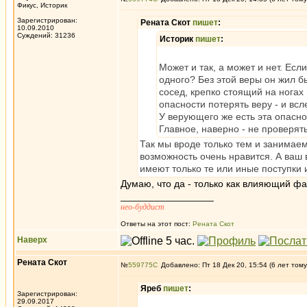
Фикус, Историк
Зарегистрирован:
Рената Скот
пишет
:
10.09.2010
Суждений: 31236
Историк
пишет
:
Может и так, а может и нет. Есл
одного? Без этой веры он жил б
сосед, крепко стоящий на ногах
опасности потерять веру - и всл
У верующего же есть эта опаснос
Главное, наверно - не проверять
Так мы вроде только тем и занимаем
возможность очень нравится. А ваш 
имеют только те или иные поступки 
Думаю, что да - только как влияющий фак
_________________
нео-буддист
Ответы на этот пост:
Рената Скот
Наверх
Рената Скот
№
559775
Добавлено: Пт 18 Дек 20, 15:54 (6 лет тому
Яреб
пишет
:
Зарегистрирован:
29.09.2017