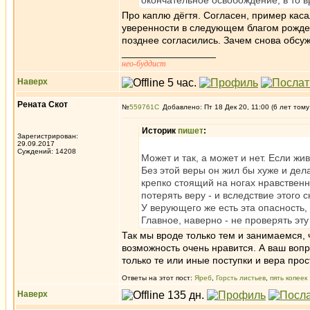
окончательное освобождение, в то в
Про каплю дёгтя. Согласен, пример кас
уверенности в следующем благом рожден
позднее согласились. Зачем снова обсу
_________________
нео-буддист
Наверх
Рената Скот
№
559761
Добавлено: Пт 18 Дек 20, 11:00 (6 лет тому
Историк
пишет
:
Зарегистрирован:
29.09.2017
Суждений: 14208
Может и так, а может и нет. Если жи
Без этой веры он жил бы хуже и дел
крепко стоящий на ногах нравственн
потерять веру - и вследствие этого 
У верующего же есть эта опасность, 
Главное, наверно - не проверять эту
Так мы вроде только тем и занимаемся, 
возможность очень нравится. А ваш вопр
только те или иные поступки и вера про
Ответы на этот пост:
Яреб
,
Горсть листьев
,
пять копеек
Наверх