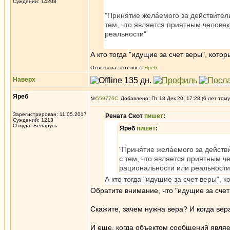
Суждений: 14208
"Приня́тие жела́емого за действи́т
тем, что является приятным челове
реальности"
А кто тогда "идущие за счет веры", кот
Ответы на этот пост:
Яреб
Наверх
Яреб
№
559776
Добавлено: Пт 18 Дек 20, 17:28 (6 лет тому
Зарегистрирован: 11.05.2017
Рената Скот
пишет
:
Суждений: 1213
Откуда: Беларусь
Яреб
пишет
:
"Приня́тие жела́емого за дейс
с тем, что является приятным 
рациональности или реальности
А кто тогда "идущие за счет веры",
Обратите внимание, что "идущие за счет
Скажите, зачем нужна вера? И когда вер
И еще, когда объектом сообщений являе