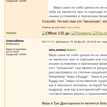
Суждений: 14208
Вера сама по себе ценности не имее
себе не является чем то хорошим ил
иными условиями и причинами формир
Спасибо. Но всё-таки это "механизм", ко
Ответы на этот пост:
пять копеек
Наверх
Antaradhana
№
559784
Добавлено: Пт 18 Дек 20, 19:13 (6 лет тому
Wolfshadow
Зарегистрирован:
пять копеек
пишет
:
16.01.2016
Суждений: 10000
Вера сама по себе ценности не имеет
не является чем то хорошим или пло
иными условиями и причинами формир
этот "механизм" сам является резул
рассматривать по степени рациональ
Например "вера в Будду", "вера в уч
Будду как "сверх естественное суще
как в обычного человека, который б
мудреца, или как в исторический пе
соответственно верить и практикова
Вера в Три Драгоценности является благ