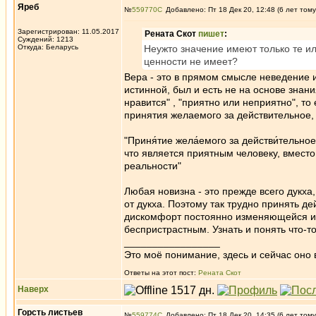
Яреб
№
559770
Добавлено: Пт 18 Дек 20, 12:48 (6 лет тому
Зарегистрирован: 11.05.2017
Рената Скот
пишет
:
Суждений: 1213
Откуда: Беларусь
Неужто значение имеют только те ил
ценности не имеет?
Вера - это в прямом смысле неведение и
истинной, был и есть не на основе знани
нравится" , "приятно или неприятно", то
принятия желаемого за действительное, wi
"Приня́тие жела́емого за действи́тельн
что является приятным человеку, вмест
реальности"
Любая новизна - это прежде всего дукха
от дукха. Поэтому так трудно принять де
дискомфорт постоянно изменяющейся и 
беспристрастным. Узнать и понять что-т
_________________
Это моё понимание, здесь и сейчас оно в
Ответы на этот пост:
Рената Скот
Наверх
Горсть листьев
№
559774
Добавлено: Пт 18 Дек 20, 14:35 (6 лет тому