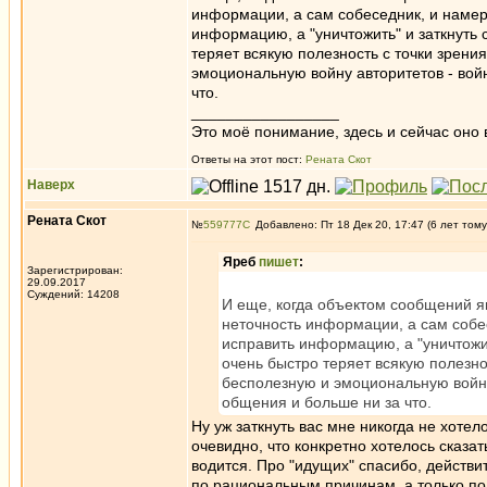
информации, а сам собеседник, и намер
информацию, а "уничтожить" и заткнуть 
теряет всякую полезность с точки зрен
эмоциональную войну авторитетов - вой
что.
_________________
Это моё понимание, здесь и сейчас оно в
Ответы на этот пост:
Рената Скот
Наверх
Рената Скот
№
559777
Добавлено: Пт 18 Дек 20, 17:47 (6 лет тому
Яреб
пишет
:
Зарегистрирован:
29.09.2017
Суждений: 14208
И еще, когда объектом сообщений я
неточность информации, а сам собе
исправить информацию, а "уничтожит
очень быстро теряет всякую полезн
бесполезную и эмоциональную войну 
общения и больше ни за что.
Ну уж заткнуть вас мне никогда не хотело
очевидно, что конкретно хотелось сказат
водится. Про "идущих" спасибо, действит
по рациональным причинам, а только по 