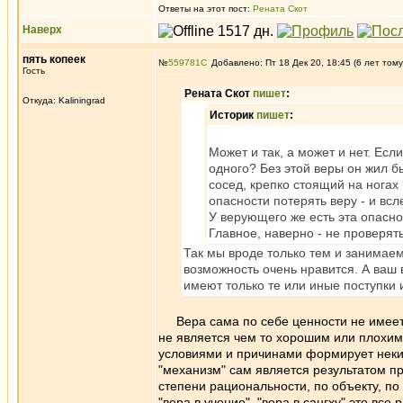
Ответы на этот пост:
Рената Скот
Наверх
пять копеек
№
559781
Добавлено: Пт 18 Дек 20, 18:45 (6 лет тому
Гость
Рената Скот
пишет
:
Откуда: Kaliningrad
Историк
пишет
:
Может и так, а может и нет. Есл
одного? Без этой веры он жил б
сосед, крепко стоящий на ногах
опасности потерять веру - и всл
У верующего же есть эта опаснос
Главное, наверно - не проверять
Так мы вроде только тем и занимаем
возможность очень нравится. А ваш 
имеют только те или иные поступки 
Вера сама по себе ценности не имеет, т
не является чем то хорошим или плохим.
условиями и причинами формирует некий 
"механизм" сам является результатом пр
степени рациональности, по объекту, по 
"вера в учение", "вера в сангху" это вс