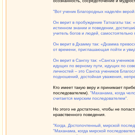
осознанность, сосредоточение и мудрос
"Вот ученик Благородных наделён верой
Он верит в пробуждение Татхагаты так:
истинном знании и поведении, достигший 
учитель богов и людей, самостоятельно
Он верит в Дхамму так: «Дхамма превос
от времени, приглашающая пойти и увид
Он верит в Сангху так: «Сангха ученико
идущих по верному пути, идущих по сов
личностей – это Сангха учеников Благос
подношений, достойная уважения, непре
Кто имеет такую веру и принимает приб
последователем).
"Маханама, когда чело
считается мирским последователем".
Но этого не достаточно, чтобы не попа
нравственного поведения.
"Когда, Достопочтенный, мирской послед
"Маханама, когда мирской последователь