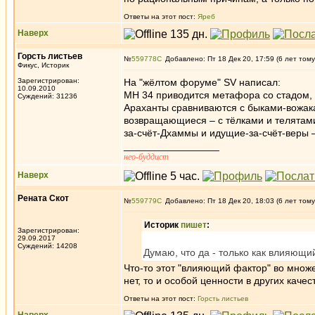
Ответы на этот пост:
Яреб
Наверх
Горсть листьев
№
559778
Добавлено: Пт 18 Дек 20, 17:59 (6 лет тому
Фикус, Историк
Зарегистрирован:
На "жёлтом форуме" SV написал:
10.09.2010
МН 34 приводится метафора со стадом, 
Суждений: 31236
Араханты сравниваются с быками-вожак
возвращающиеся – с тёлками и телятами
за-счёт-Дхаммы и идущие-за-счёт-веры 
_________________
нео-буддист
Наверх
Рената Скот
№
559779
Добавлено: Пт 18 Дек 20, 18:03 (6 лет тому
Историк
пишет
:
Зарегистрирован:
29.09.2017
Суждений: 14208
Думаю, что да - только как влияющий
Что-то этот "влияющий фактор" во множес
нет, то и особой ценности в других качес
Ответы на этот пост:
Горсть листьев