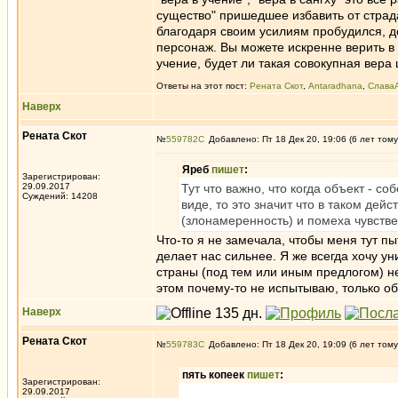
существо" пришедшее избавить от страд
благодаря своим усилиям пробудился, до
персонаж. Вы можете искренне верить в 
учение, будет ли такая совокупная вера
Ответы на этот пост:
Рената Скот
,
Antaradhana
,
Слава
Наверх
Рената Скот
№
559782
Добавлено: Пт 18 Дек 20, 19:06 (6 лет тому
Яреб
пишет
:
Зарегистрирован:
29.09.2017
Тут что важно, что когда объект - с
Суждений: 14208
виде, то это значит что в таком дей
(злонамеренность) и помеха чувств
Что-то я не замечала, чтобы меня тут пы
делает нас сильнее. Я же всегда хочу ун
страны (под тем или иным предлогом) н
этом почему-то не испытываю, только об
Наверх
Рената Скот
№
559783
Добавлено: Пт 18 Дек 20, 19:09 (6 лет тому
пять копеек
пишет
:
Зарегистрирован:
29.09.2017