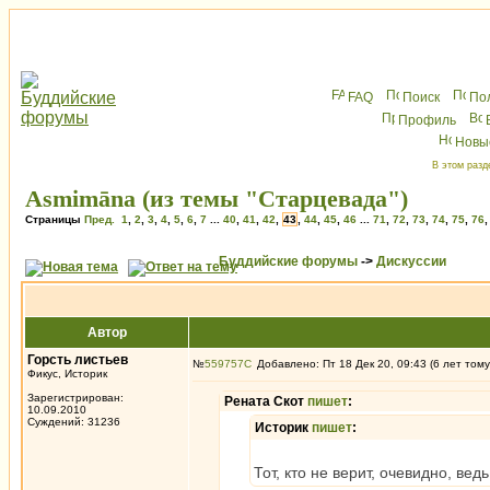
FAQ
Поиск
По
Профиль
Новы
В этом разд
Asmimāna (из темы "Старцевада")
Страницы
Пред.
1
,
2
,
3
,
4
,
5
,
6
,
7
...
40
,
41
,
42
,
43
,
44
,
45
,
46
...
71
,
72
,
73
,
74
,
75
,
76
Буддийские форумы
->
Дискуссии
Автор
Горсть листьев
№
559757
Добавлено: Пт 18 Дек 20, 09:43 (6 лет тому
Фикус, Историк
Зарегистрирован:
Рената Скот
пишет
:
10.09.2010
Суждений: 31236
Историк
пишет
:
Тот, кто не верит, очевидно, ве