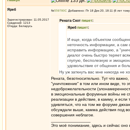
Наверх
Яреб
№
559780
Добавлено: Пт 18 Дек 20, 18:11 (6 лет тому
Зарегистрирован: 11.05.2017
Рената Скот
пишет
:
Суждений: 1213
Откуда: Беларусь
Яреб
пишет
:
И еще, когда объектом сообщен
неточность информации, а сам 
исправить информацию, а "уничт
диалог очень быстро теряет вс
глупую, бесполезную и эмоциона
удовольствие от общения и боль
Ну уж заткнуть вас мне никогда не хо
Рената, безотносительно. Тут что важно,
"уничтожение" в том или ином виде, то э
недоброжелательности (злонамеренност
в эмоциональные форумные войны не спо
реализации в действие, в камму, и если
удивляться, что на том же форуме джхан
обсуждали выше, камма действия под воз
совершения неблагое.
_________________
Это моё понимание, здесь и сейчас оно в