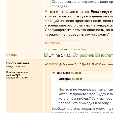
Скорее всего это подпорка в виде 
проедает.
Может и так, а может и нет. Если живут 
этой веры он жил бы хуже и делал что-т
стоящий на ногах нравственности, явно 
и вследствие этого скатиться в худшую ж
У верующего же есть эта опасность, но п
наверно - не проверять эту "страховку" 
_________________
нео-буддист
Ответы на этот пост:
Рената Скот
Наверх
Горсть листьев
№
559758
Добавлено: Пт 18 Дек 20, 09:48 (6 лет тому
Фикус, Историк
Зарегистрирован:
Рената Скот
пишет
:
10.09.2010
Суждений: 31236
Историк
пишет
:
Что-то я не улавливаю, какая 
которых прочитал про Будду и по
хоть о чём-нибудь? Или вы прос
первое, что приходит в голову?
Вообще-то это вы первым упомянули