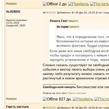
Наверх
4eJIOBEK
№
561012
Добавлено: Вт 29 Дек 20, 19:25 (6 лет тому
Зарегистрирован:
Рената Скот
пишет
:
15.01.2019
Суждений: 2820
Историк
пишет
:
Явно, что в определение того, ч
Вспоминается история из извест
волевого фактора, Будда спраши
Если даже вся наша свободная воля 
чтобы придти и поговорить с живым 
зародить устремление и тогда, через 
Сложно сказать существует ли свободн
события,и вектор твоего выбора очень уз
какому либо результату можно сказать 
растянутый в неком временном отрезке.
_________________
Свобода или смерть
Бессмыслие или см
Ответы на этот пост:
Горсть листьев
Наверх
Горсть листьев
№
561015
Добавлено: Вт 29 Дек 20, 19:54 (6 лет тому