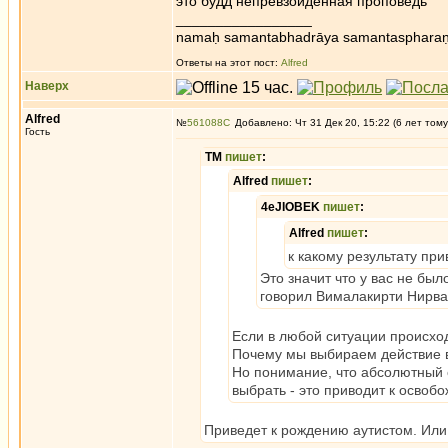
это будд непревзойденная проповедь
_________________
namaḥ samantabhadrāya samantaspharaṇ
Ответы на этот пост:
Alfred
Наверх
Alfred
№
561088
Добавлено: Чт 31 Дек 20, 15:22 (6 лет тому
Гость
ТМ
пишет
:
Alfred
пишет
:
4eJIOBEK
пишет
:
Alfred
пишет
:
к какому результату пр
Это значит что у вас не был
говорил Вималакирти Нирва
Если в любой ситуации происход
Почему мы выбираем действие в
Но понимание, что абсолютный о
выбрать - это приводит к освоб
Приведет к рождению аутистом. Или