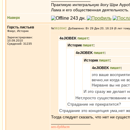
Практикую интегральную йогу Шри Ауроб
Лама и его общественная деятельность.
Наверх
Горсть листьев
№
561004
Добавлено: Вт 29 Дек 20, 16:19 (6 лет тому
Фикус, Историк
Зарегистрирован:
4eJIOBEK
пишет
:
10.09.2010
Суждений: 31235
Историк
пишет
:
4eJIOBEK
пишет
:
Историк
пишет
:
4eJIOBEK
пишет
:
это ваше восприяти
вечно,ни когда не в
Нирване вы не раст
И это сразу же делает н
Нет,просто существование н
Страдание не прекратится?
Страдание это концепция ума,нет ж
Тогда следует сказать, что нет ни сущест
_________________
нео-буддист