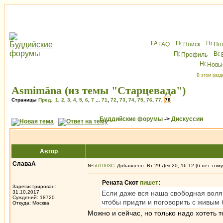
FAQ
Поиск
По
Профиль
Новы
В этом разд
Asmimāna (из темы "Старцевада")
Страницы
Пред.
1
,
2
,
3
,
4
,
5
,
6
,
7
...
71
,
72
,
73
,
74
,
75
,
76
,
77
,
78
Буддийские форумы
->
Дискуссии
Автор
СлаваА
№
561003
Добавлено: Вт 29 Дек 20, 16:12 (6 лет тому
Рената Скот
пишет
:
Зарегистрирован:
31.10.2017
Если даже вся наша свободная воля 
Суждений: 18720
чтобы придти и поговорить с живым 
Откуда: Москва
Можно и сейчас, но только надо хотеть т
_________________