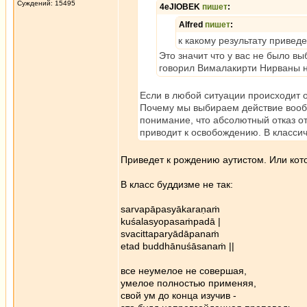
Суждений: 15495
4eJIOBEK
пишет
:
Alfred
пишет
:
к какому результату привед
Это значит что у вас не было вы
говорил Вималакирти Нирваны н
Если в любой ситуации происходит о
Почему мы выбираем действие вообщ
понимание, что абсолютный отказ от
приводит к освобождению. В класси
Приведет к рождению аутистом. Или кот
В класс буддизме не так:
sarvapāpasyākaraṇaṁ
kuśalasyopasaṁpadā |
svacittaparyādāpanaṁ
etad buddhānuśāsanaṁ ||
все неумелое не совершая,
умелое полностью применяя,
свой ум до конца изучив -