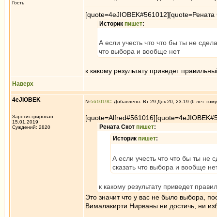
Гость
[quote=4eJIOBEK#561012][quote=Рената
Историк
пишет
:
А если учесть что что бы ты не сдел
что выбора и вообще нет
к какому результату приведет правильны
Наверх
4eJIOBEK
№
561019
Добавлено: Вт 29 Дек 20, 23:19 (6 лет тому
Зарегистрирован:
[quote=Alfred#561016][quote=4eJIOBEK#
15.01.2019
Рената Скот
пишет
:
Суждений: 2820
Историк
пишет
:
А если учесть что что бы ты не 
сказать что выбора и вообще не
к какому результату приведет прави
Это значит что у вас не было выбора, по
Вималакирти Нирваны ни достичь, ни из
_________________