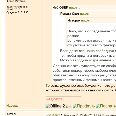
Фикус, Историк
Зарегистрирован:
4eJIOBEK
пишет
:
10.09.2010
Суждений: 31235
Рената Скот
пишет
:
Историк
пишет
:
Явно, что в определение тог
разное.
Вспоминается история из из
отсутствие волевого фактор
Если даже вся наша свободная в
то, чтобы придти и поговорить 
Можно зародить устремление и то
Сложно сказать существует ли своб
события,и вектор твоего выбора очен
обязательно к какому либо результа
пространственный феномен растянут
То есть, духовное освобождение - это д
которого становится понятна суть сут
_________________
нео-буддист
Наверх
Alfred
№
561016
Добавлено: Вт 29 Дек 20, 21:26 (6 лет тому