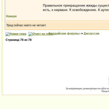
Правильное прекращение жажды существ
есть, к нирване. К освобождению. К ау
Наверх
Тред сейчас никто не читает.
Буддийские форумы
->
Дискуссии
Страница
78
из
78
За информацию, размещённую на сайте пол
Мощь пх