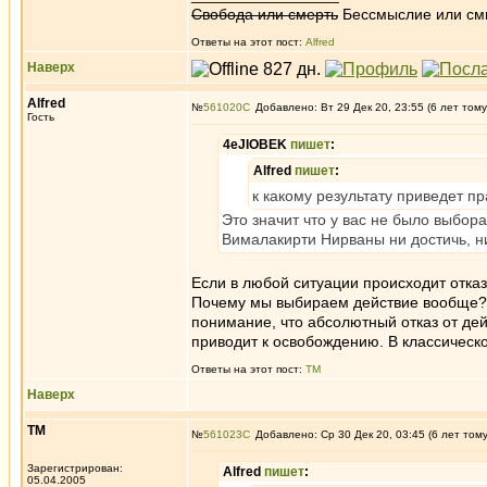
Свобода или смерть
Бессмыслие или см
Ответы на этот пост:
Alfred
Наверх
Alfred
№
561020
Добавлено: Вт 29 Дек 20, 23:55 (6 лет тому
Гость
4eJIOBEK
пишет
:
Alfred
пишет
:
к какому результату приведет п
Это значит что у вас не было выбора
Вималакирти Нирваны ни достичь, н
Если в любой ситуации происходит отка
Почему мы выбираем действие вообще? 
понимание, что абсолютный отказ от дей
приводит к освобождению. В классическ
Ответы на этот пост:
ТМ
Наверх
ТМ
№
561023
Добавлено: Ср 30 Дек 20, 03:45 (6 лет том
Зарегистрирован:
Alfred
пишет
:
05.04.2005