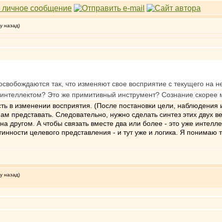
у назад)
освобождаются так, что изменяют свое восприятие с текущего на
интеллектом? Это же примитивный инструмент? Сознание скорее м
сть в изменении восприятия. (После постановки цели, наблюдения 
нам представать. Следовательно, нужно сделать синтез этих двух 
а другом. А чтобы связать вместе два или более - это уже интелле
инности целевого представления - и тут уже и логика. Я понимаю т
у назад)