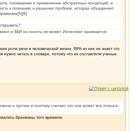
пыта, пониманию и применению абстрактных концепций, и
ость к познанию и решению проблем, которая объединяет
ражение[5][6].
открывать?
умент и 4БИ он понять не может. Интеллект занимается
ия роли речи в человеческой жизни. 99% из них не знает что
нужно читать в словаре, потому что их составляли ученые.
измом и прочее и поэтому считает что она может все познать.
нимались брахманы того времени.