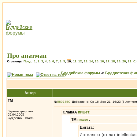
Про анатман
Страницы
Пред.
1
,
2
,
3
,
4
,
5
,
6
,
7
,
8
,
9
,
10
,
11
,
12
,
13
,
14
,
15
,
16
,
17
,
18
,
19
,
20
,
21
Сл
Буддийские форумы
->
Буддистская фи
Автор
ТМ
№
580745
Добавлено: Ср 16 Июн 21, 16:23 (5 лет том
Зарегистрирован:
СлаваА
пишет
:
05.04.2005
Суждений: 15498
ТМ
пишет
:
Цитата:
Интелле́кт (от лат. intellec