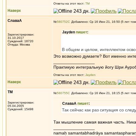
Ответы на этот пост:
ТМ
Наверх
СлаваА
№
580752
Добавлено: Ср 16 Июн 21, 16:50 (5 лет том
Jayden
пишет
:
Зарегистрирован:
31.10.2017
Суждений: 18720
Откуда: Москва
В общем и целом, интеллектом осво
Это возможно думаете? Вот именно инте
_________________
Практикую интегральную йогу Шри Ауроб
Ответы на этот пост:
Jayden
Наверх
ТМ
№
580755
Добавлено: Ср 16 Июн 21, 18:15 (5 лет том
Зарегистрирован:
СлаваА
пишет
:
05.04.2005
Суждений: 15498
Так сейчас как раз ситуация со сле
Так мышление самая важная часть. Никак
_________________
namaḥ samantabhadrāya samantaspharaṇ