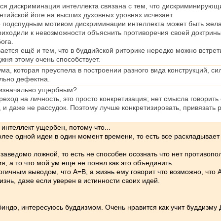
я дискриминация интеллекта связана с тем, что дискриминирующий
антийской йоге на высших духовных уровнях исчезает.
 подспудным мотивом дискриминации интеллекта может быть желани
иходили к невозможности объяснить противоречия своей доктрины:
ога.
евается ещё и тем, что в буддийской риторике нередко можно встр
жня этому очень способствует.
ума, которая преуспела в построении разного вида конструкций, си
ально дефектна.
т изначально ущербным?
реход на личность, это просто конкретизация; нет смысла говорить 
, и даже не рассудок. Поэтому лучше конкретизировать, привязать 
интеллект ущербен, потому что...
олее одной идеи в один момент времени, то есть все раскладывает
заведомо ложной, то есть не способен осознать что нет противопо
, а то что мой ум еще не понял как это объединить.
огичным выводом, что А=В, а жизнь ему говорит что возможно, что 
изнь, даже если уверен в истинности своих идей.
индо, интересуюсь буддизмом. Очень нравится как учит буддизму 