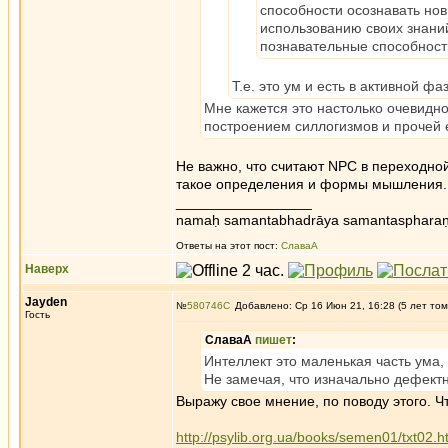
способности осознавать но
использованию своих знани
познавательные способност
Т.е. это ум и есть в активной фа
Мне кажется это настолько очевидно
построением силлогизмов и прочей 
Не важно, что считают NPC в переходной
такое определения и формы мышления. О
_________________
namaḥ samantabhadrāya samantaspharaṇ
Ответы на этот пост:
СлаваА
Наверх
Jayden
№
580746
Добавлено: Ср 16 Июн 21, 16:28 (5 лет том
Гость
СлаваА
пишет
:
Интеллект это маленькая часть ума,
Не замечая, что изначально дефектн
Выражу свое мнение, по поводу этого. Ч
http://psylib.org.ua/books/semen01/txt02.