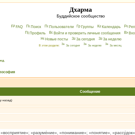
Дхарма
Буддийское сообщество
FAQ
Поиск
Пользователи
Группы
Календарь
Peг
Профиль
Войти и проверить личные сообщения
Вхo
Новые посты
За сегодня
За неделю
В этом разделе:
За сегодня
За неделю
За месяц
ед.
лософия
Сообщение
у назад)
tus «восприятие»; «разуме́ние», «понимание»; «понятие», «рассу́док