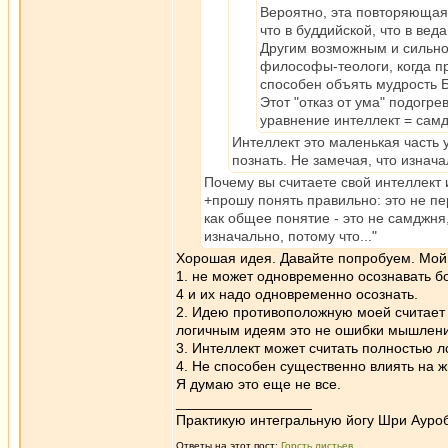
Вероятно, эта повторяющаяс
что в буддийской, что в вед
Другим возможным и сильно
философы-теологи, когда пр
способен объять мудрость Б
Этот "отказ от ума" подогр
уравнение интеллект = самд
Интеллект это маленькая часть 
познать. Не замечая, что изнач
Почему вы считаете свой интеллек
+прошу понять правильно: это не пе
как общее понятие - это не самджня
изначально, потому что..."
Хорошая идея. Давайте попробуем. Мой 
1. не может одновременно осознавать б
4 и их надо одновременно осознать.
2. Идею противоположную моей считает 
логичным идеям это не ошибки мышления
3. Интеллект может считать полностью л
4. Не способен существенно влиять на ж
Я думаю это еще не все.
_________________
Практикую интегральную йогу Шри Ауроб
Ответы на этот пост:
Горсть листьев