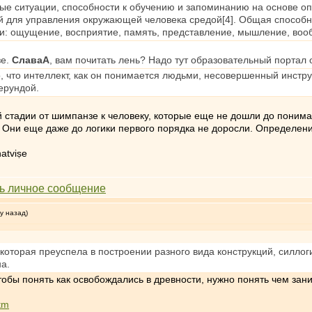
вые ситуации, способности к обучению и запоминанию на основе о
й для управления окружающей человека средой[4]. Общая способн
и: ощущение, восприятие, память, представление, мышление, вооб
зе.
СлаваА
, вам почитать лень? Надо тут образовательный портал 
, что интеллект, как он понимается людьми, несовершенный инстр
ерундой.
 стадии от шимпанзе к человеку, которые еще не дошли до пониман
ни еще даже до логики первого порядка не доросли. Определения 
atviṣe
у назад)
 которая преуспела в построении разного вида конструкций, силлог
а.
тобы понять как освобождались в древности, нужно понять чем за
htm