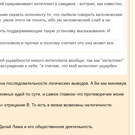
 приравнивает интеллект к самджне - коттрая, как известно,
е сказать оппоненту то, что любили говорить католические
 умом этого не понять, ибо ум человеческий слаб и не
етить поддерживающие такую установку высказывания. И
ллогизмом и прочее и поэтому считает что она может все
об ущербности некого интеллекта вообще, так как "интеллект"
рассуждение к себе: "я считаю, что мой интеллект ущербен
 на последовательности логических выводов. А Би как минимум
ложных идей по сути, и самое главное что противоречие моим
А= отрицание В. То есть в жизни возможны нелогичности.
Далай Лама и его общественная деятельность.