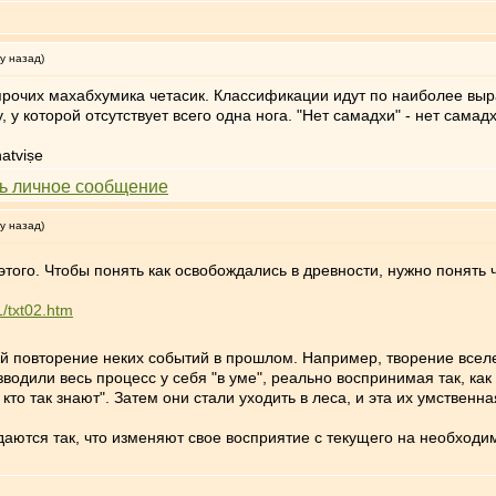
у назад)
прочих махабхумика четасик. Классификации идут по наиболее выра
у, у которой отсутствует всего одна нога. "Нет самадхи" - нет сама
atviṣe
у назад)
этого. Чтобы понять как освобождались в древности, нужно понять
1/txt02.htm
ой повторение неких событий в прошлом. Например, творение всел
водили весь процесс у себя "в уме", реально воспринимая так, ка
 кто так знают". Затем они стали уходить в леса, и эта их умствен
аются так, что изменяют свое восприятие с текущего на необход