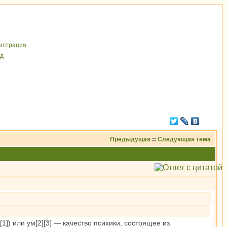
иcтрaция
д
Предыдущая
::
Следующая тема
»[1]) или ум[2][3] — качество психики, состоящее из