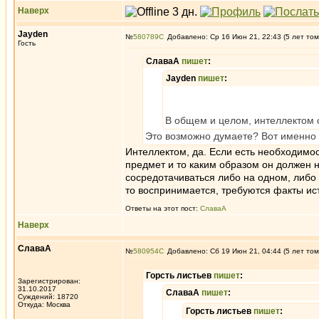
Наверх
Jayden
№
580789
Добавлено: Ср 16 Июн 21, 22:43 (5 лет том
Гость
СлаваА
пишет
:
Jayden
пишет
:
В общем и целом, интеллектом 
Это возможно думаете? Вот именно 
Интеллектом, да. Если есть необходимо
предмет и то каким образом он должен 
сосредотачиваться либо на одном, либо н
то воспринимается, требуются факты ист
Ответы на этот пост:
СлаваА
Наверх
СлаваА
№
580954
Добавлено: Сб 19 Июн 21, 04:44 (5 лет том
Горсть листьев
пишет
:
Зарегистрирован:
31.10.2017
СлаваА
пишет
:
Суждений: 18720
Откуда: Москва
Горсть листьев
пишет
: