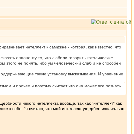
авнивает интеллект к самджне - коттрая, как известно, что
азать оппоненту то, что любили говорить католические
м этого не понять, ибо ум человеческий слаб и не способен
ь поддерживающие такую установку высказывания. И уравнение
измом и прочее и поэтому считает что она может все познать.
щербности некого интеллекта вообще, так как "интеллект" как
ние к себе: "я считаю, что мой интеллект ущербен изначально,