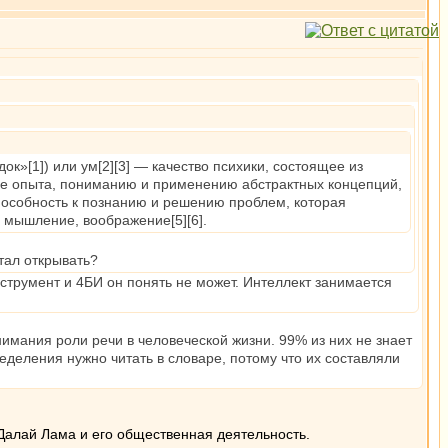
́док»[1]) или ум[2][3] — качество психики, состоящее из
ве опыта, пониманию и применению абстрактных концепций,
пособность к познанию и решению проблем, которая
 мышление, воображение[5][6].
тал открывать?
струмент и 4БИ он понять не может. Интеллект занимается
имания роли речи в человеческой жизни. 99% из них не знает
деления нужно читать в словаре, потому что их составляли
Далай Лама и его общественная деятельность.