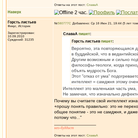
Ответы на этот пост:
СлаваА
Наверх
Горсть листьев
№
580777
Добавлено: Ср 16 Июн 21, 19:44 (5 лет том
Фикус, Историк
Зарегистрирован:
СлаваА
пишет
:
10.09.2010
Суждений: 31235
Горсть листьев
пишет
:
Вероятно, эта повторяющаяся ди
в буддийской, что в ведантийско
Другим возможным и сильно под
философы-теологи, когда приход
объять мудрость Бога.
Этот "отказ от ума" подогревае
интеллект = самджня этому очен
Интеллект это маленькая часть ума,
Не замечая, что изначально дефектн
Почему вы считаете свой интеллект из
+прошу понять правильно: это не переход
общее понятие - это не самджня, и даже
потому что..."
_________________
нео-буддист
Ответы на этот пост:
СлаваА