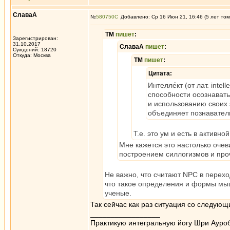
СлаваА
№
580750
Добавлено: Ср 16 Июн 21, 16:46 (5 лет том
ТМ
пишет
:
Зарегистрирован:
31.10.2017
СлаваА
пишет
:
Суждений: 18720
Откуда: Москва
ТМ
пишет
:
Цитата:
Интелле́кт (от лат. int
способности осознават
и использованию своих
объединяет познавател
Т.е. это ум и есть в активно
Мне кажется это настолько очев
построением силлогизмов и про
Не важно, что считают NPC в перехо
что такое определения и формы мыш
ученые.
Так сейчас как раз ситуация со следующ
_________________
Практикую интегральную йогу Шри Ауроб