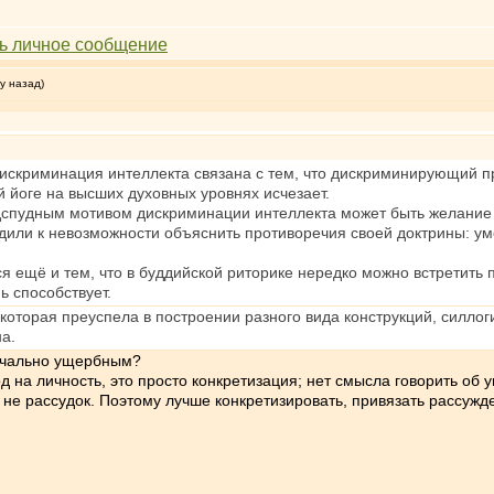
у назад)
скриминация интеллекта связана с тем, что дискриминирующий прир
й йоге на высших духовных уровнях исчезает.
спудным мотивом дискриминации интеллекта может быть желание ск
или к невозможности объяснить противоречия своей доктрины: умо
тся ещё и тем, что в буддийской риторике нередко можно встретит
ь способствует.
 которая преуспела в построении разного вида конструкций, силлог
а.
начально ущербным?
 на личность, это просто конкретизация; нет смысла говорить об у
 не рассудок. Поэтому лучше конкретизировать, привязать рассужде