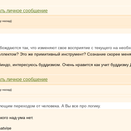
у назад)
бождаются так, что изменяют свое восприятие с текущего на нео
ллектом? Это же примитивный инструмент? Сознание скорее меняе
индо, интересуюсь буддизмом. Очень нравится как учит буддизму 
у назад)
дующим переходом от человека. А Вы все про логику.
ого над-ума нет.
atviṣe