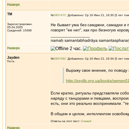
Наверх
ТМ
№
580747
Добавлено: Ср 16 Июн 21, 16:30 (5 лет том
Зарегистрирован:
Не бывает ума без самджни, самадхи и 
05.04.2005
говорят "ее нет", как про безногую коров
Суждений: 15498
_________________
namaḥ samantabhadrāya samantaspharaṇ
Наверх
Jayden
№
580748
Добавлено: Ср 16 Июн 21, 16:34 (5 лет том
Гость
Выражу свое мнение, по поводу 
http://psylib.org.ua/books/semen0
Если кратко, ритуалы представляли соб
наряду с танцорами и певцами, воспроиз
есть, они это реально воспринимали. "те
В общем и целом, интеллектом освобожд
Ответы на этот пост:
СлаваА
Наверх