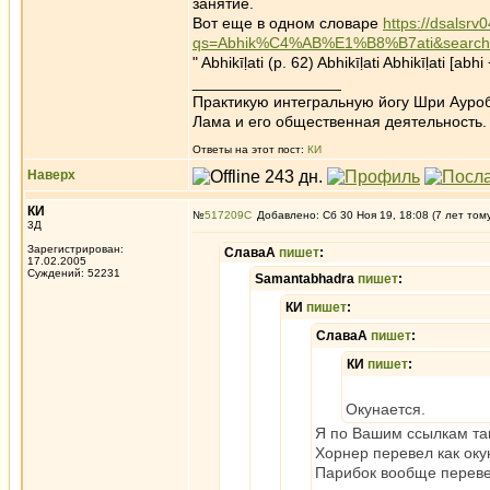
занятие.
Вот еще в одном словаре
https://dsalsrv
qs=Abhik%C4%AB%E1%B8%B7ati&search
" Abhikīḷati (p. 62) Abhikīḷati Abhikīḷati [abhi 
_________________
Практикую интегральную йогу Шри Ауроб
Лама и его общественная деятельность.
Ответы на этот пост:
КИ
Наверх
КИ
№
517209
Добавлено: Сб 30 Ноя 19, 18:08 (7 лет том
3Д
Зарегистрирован:
СлаваА
пишет
:
17.02.2005
Суждений: 52231
Samantabhadra
пишет
:
КИ
пишет
:
СлаваА
пишет
:
КИ
пишет
:
Окунается.
Я по Вашим ссылкам так
Хорнер перевел как окун
Парибок вообще перевел