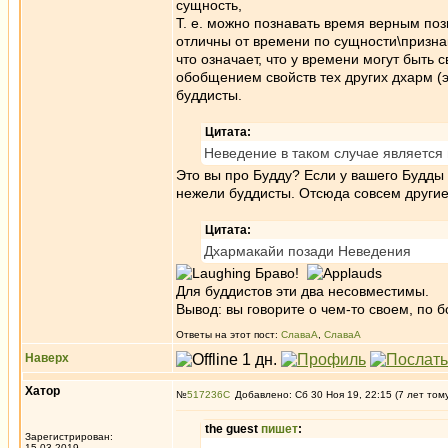
сущность,
Т. е. можно познавать время верным по
отличны от времени по сущности\призн
что означает, что у времени могут быть
обобщением свойств тех других дхарм (э
буддисты.
Цитата:
Неведение в таком случае является
Это вы про Будду? Если у вашего Будды 
нежели буддисты. Отсюда совсем другие
Цитата:
Дхармакайи позади Неведения
Браво!
Для буддистов эти два несовместимы.
Вывод: вы говорите о чем-то своем, по б
Ответы на этот пост:
СлаваА
,
СлаваА
Наверх
Хатор
№
517236
Добавлено: Сб 30 Ноя 19, 22:15 (7 лет том
the guest
пишет
:
Зарегистрирован:
15.03.2019