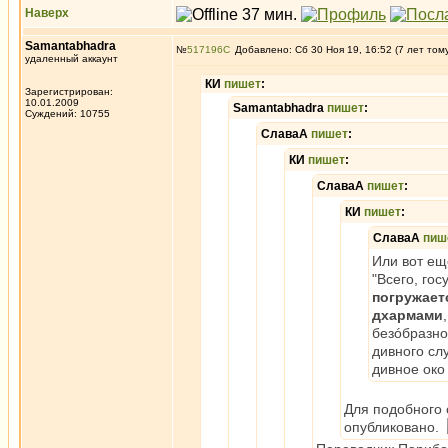
Наверх
Samantabhadra
№
517196
Добавлено: Сб 30 Ноя 19, 16:52 (7 лет том
удаленный аккаунт
КИ
пишет
:
Зарегистрирован:
10.01.2009
Samantabhadra
пишет
:
Суждений: 10755
СлаваА
пишет
:
КИ
пишет
:
СлаваА
пишет
:
КИ
пишет
:
СлаваА
пиш
Или вот ещ
"Всего, го
погружает
дхармами
безóбразно
дивного сл
дивное око
Для подобного 
опубликовано.