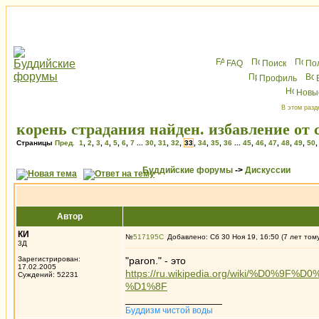
FAQ
Поиск
По
Профиль
Новы
В этом разд
корень страдания найден. избавление от 
Страницы
Пред.
1
,
2
,
3
,
4
,
5
,
6
,
7
...
30
,
31
,
32
,
33
,
34
,
35
,
36
...
45
,
46
,
47
,
48
,
49
,
50
Буддийские форумы
->
Дискуссии
Автор
КИ
№
517195
Добавлено: Сб 30 Ноя 19, 16:50 (7 лет том
3Д
Зарегистрирован:
"paron." - это
17.02.2005
https://ru.wikipedia.org/wiki/%
Суждений: 52231
%D1%8F
_________________
Буддизм чистой воды