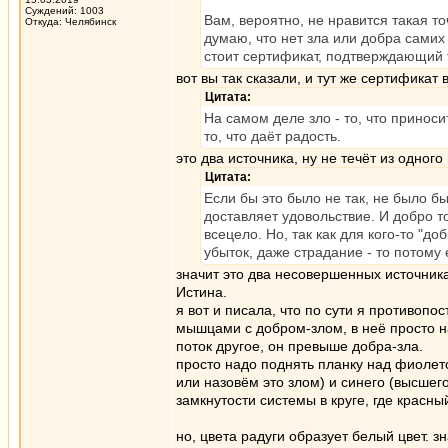
Суждений: 1003
Вам, вероятно, не нравится такая то
Откуда: Челябинск
думаю, что нет зла или добра самих 
стоит сертификат, подтверждающий т
вот вы так сказали, и тут же сертификат
Цитата:
На самом деле зло - то, что принос
то, что даёт радость.
это два источника, ну не течёт из одного
Цитата:
Если бы это было не так, не было бы
доставляет удовольствие. И добро т
всецело. Но, так как для кого-то "д
убыток, даже страдание - то потому 
значит это два несовершенных источника,
Истина.
я вот и писала, что по сути я противопо
мышцами с добром-злом, в неё просто над
поток другое, он превыше добра-зла.
просто надо поднять планку над фиолет
или назовём это злом) и синего (высшего
замкнутости системы в круге, где красн
но, цвета радуги образует белый цвет. 