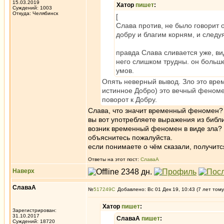
15.03.2019
Хатор
пишет
:
Суждений: 1003
Откуда: Челябинск
[
Слава против, не было говорит о
добру и благим корням, и следуя
правда Слава сливается уже, в
него слишком трудны. он больше 
умов.
Опять неверный вывод. Зло это вре
истинное Добро) это вечный феномен
поворот к Добру.
Слава, что значит временный феномен?
вы вот употребляете выражения из библио
возник временный феномен в виде зла? 
объяснитесь пожалуйста.
если понимаете о чём сказали, получитс
Ответы на этот пост:
СлаваА
Наверх
СлаваА
№
517249
Добавлено: Вс 01 Дек 19, 10:43 (7 лет тому
Хатор
пишет
:
Зарегистрирован:
31.10.2017
СлаваА
пишет
:
Суждений: 18720