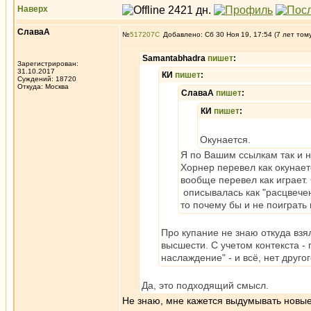
Наверх
СлаваА
№
517207
Добавлено: Сб 30 Ноя 19, 17:54 (7 лет том
Samantabhadra
пишет
:
Зарегистрирован:
31.10.2017
КИ
пишет
:
Суждений: 18720
Откуда: Москва
СлаваА
пишет
:
КИ
пишет
:
Окунается.
Я по Вашим ссылкам так и н
Хорнер перевел как окунаетс
вообще перевел как играет.
описывалась как "расцвече
то почему бы и не поиграть
Про купание не знаю откуда взя
высшести. С учетом контекста -
наслаждение" - и всё, нет друго
Да, это подходящий смысл.
Не знаю, мне кажется выдумывать новые