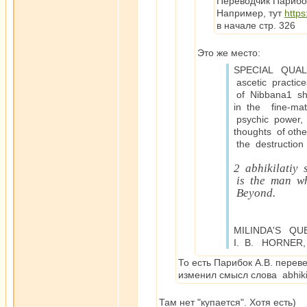
Переводчик Парибок
Например, тут
http
в начале стр. 326
Это же место:
SPECIAL QUA
ascetic practic
of Nibbana1 sha
in the fine-ma
psychic power,
thoughts of othe
the destruction
2 abhikilatiy
is the man wh
Beyond.
MILINDA'S QU
I. B. HORNER,
То есть Парибок А.В. переве
изменил смысл слова abhikil
Там нет "купается". Хотя есть)