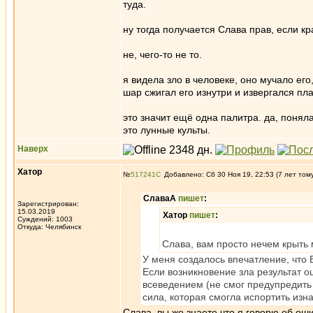
туда.
ну тогда получается Слава прав, если к
не, чего-то не то.
я видела зло в человеке, оно мучало ег
шар сжигал его изнутри и извергался п
это значит ещё одна палитра. да, поняла
это лунные культы.
Наверх
Хатор
№
517241
Добавлено: Сб 30 Ноя 19, 22:53 (7 лет том
СлаваА
пишет
:
Зарегистрирован:
15.03.2019
Хатор
пишет
:
Суждений: 1003
Откуда: Челябинск
Слава, вам просто нечем крыть 
У меня создалось впечатление, что
Если возникновение зла результат ош
всеведением (не смог предупредить 
сила, которая смогла испортить изн
Слава, вы же знаете что я говорю об ош