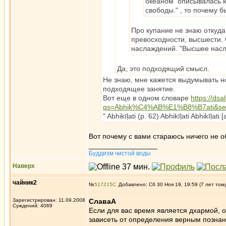
океаном описывалась к
свободы." , то почему б
Про купание не знаю откуда
превосходности, высшести. С
наслаждений. "Высшее насла
Да, это подходящий смысл.
Не знаю, мне кажется выдумывать н
подходящее занятие.
Вот еще в одном словаре
https://ds
qs=Abhik%C4%AB%E1%B8%B7ati&se
" Abhikīḷati (p. 62) Abhikīḷati Abhikīḷati [
Вот почему с вами стараюсь ничего не о
_________________
Буддизм чистой воды
Наверх
чайник2
№
517215
Добавлено: Сб 30 Ноя 19, 19:59 (7 лет том
Зарегистрирован: 11.09.2008
СлаваА
Суждений: 4069
Если для вас время является дхармой, 
зависеть от определения верным познан