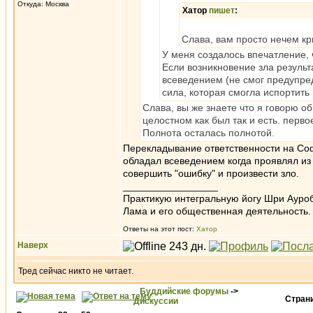
Откуда: Москва
Хатор
пишет
:
Слава, вам просто нечем кр
У меня создалось впечатление,
Если возникновение зла результа
всеведением (не смог предупред
сила, которая смогла испортить
Слава, вы же знаете что я говорю о
целостном как был так и есть. перв
Полнота осталась полнотой.
Перекладывание ответственности на Софи
обладал всеведением когда проявлял из
совершить "ошибку" и произвести зло.
_________________
Практикую интегральную йогу Шри Ауроб
Лама и его общественная деятельность.
Ответы на этот пост:
Хатор
Наверх
Тред сейчас никто не читает.
Буддийские форумы
->
Стран
Дискуссии