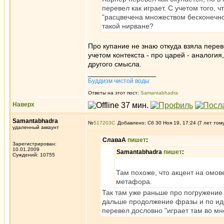
перевел как играет. С учетом того,
"расцвечена множеством бесконечно 
такой нирване?
Про купание не знаю откуда взяла перев
учетом контекста - про царей - аналогия
другого смысла.
_________________
Буддизм чистой воды
Ответы на этот пост:
Samantabhadra
Наверх
Samantabhadra
№
517203
Добавлено: Сб 30 Ноя 19, 17:24 (7 лет том
удаленный аккаунт
СлаваА
пишет
:
Зарегистрирован:
10.01.2009
Samantabhadra
пишет
:
Суждений: 10755
Там похоже, что акцент на омов
метафора.
Так там уже раньше про погружение 
дальше продолжение фразы и по идее 
перевел дословно "играет там во мн