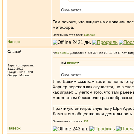
Окунается.
Там похоже, что акцент на омовении пос
метафора.
Ответы на этот пост:
СлаваА
Наверх
СлаваА
№
517198
Добавлено: Сб 30 Ноя 19, 17:05 (7 лет том
КИ
пишет
:
Зарегистрирован:
31.10.2017
Суждений: 18720
Окунается.
Откуда: Москва
Я по Вашим ссылкам так и не понял отку
Хорнер перевел как окунается, но в снос
как играет. С учетом того, что там ран
множеством бесконечно разнообразных цв
_________________
Практикую интегральную йогу Шри Ауроб
Лама и его общественная деятельность.
Ответы на этот пост:
КИ
Наверх