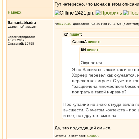
Тут интересно, что монах в этом описании
Наверх
Samantabhadra
№
517204
Добавлено: Сб 30 Ноя 19, 17:26 (7 лет том
удаленный аккаунт
КИ
пишет
:
Зарегистрирован:
10.01.2009
СлаваА
пишет
:
Суждений: 10755
КИ
пишет
:
Окунается.
Я по Вашим ссылкам так и не по
Хорнер перевел как окунается, н
перевел как играет. С учетом т
"расцвечена множеством бесконе
поиграть в такой нирване?
Про купание не знаю откуда взяла п
высшести. С учетом контекста - про
и всё, нет другого смысла.
Да, это подходящий смысл.
Ответы на этот пост:
СлаваА