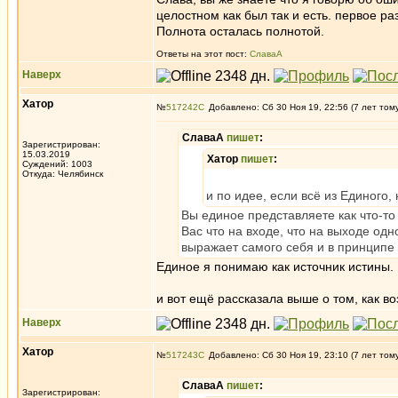
целостном как был так и есть. первое р
Полнота осталась полнотой.
Ответы на этот пост:
СлаваА
Наверх
Хатор
№
517242
Добавлено: Сб 30 Ноя 19, 22:56 (7 лет том
СлаваА
пишет
:
Зарегистрирован:
15.03.2019
Хатор
пишет
:
Суждений: 1003
Откуда: Челябинск
и по идее, если всё из Единого
Вы единое представляете как что-то
Вас что на входе, что на выходе од
выражает самого себя и в принципе 
Единое я понимаю как источник истины.
и вот ещё рассказала выше о том, как во
Наверх
Хатор
№
517243
Добавлено: Сб 30 Ноя 19, 23:10 (7 лет том
СлаваА
пишет
:
Зарегистрирован: