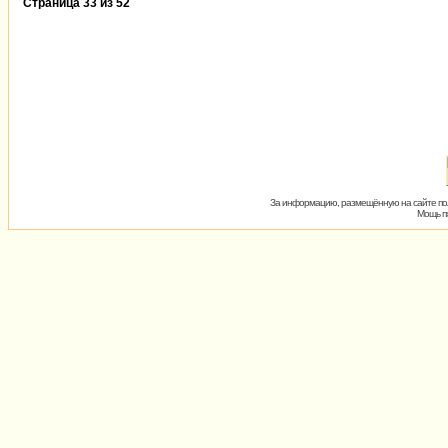
Страница
33
из
52
За информацию, размещённую на сайте пол
Мощь пх