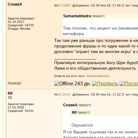
СлаваА
№
517199
Добавлено: Сб 30 Ноя 19, 17:09 (7 лет том
Samantabhadra
пишет
:
Зарегистрирован:
31.10.2017
Суждений: 18720
Там похоже, что акцент на омовении
Откуда: Москва
метафора.
Так там уже раньше про погружение в ни
продолжение фразы и по идее какой-то ещ
дословно "играет там во многие игры" в
_________________
Практикую интегральную йогу Шри Ауроб
Лама и его общественная деятельность.
Ответы на этот пост:
Samantabhadra
Наверх
КИ
№
517202
Добавлено: Сб 30 Ноя 19, 17:22 (7 лет том
3Д
Зарегистрирован:
СлаваА
пишет
:
17.02.2005
Суждений: 52231
КИ
пишет
:
Окунается.
Я по Вашим ссылкам так и не понял 
Хорнер перевел как окунается, но в 