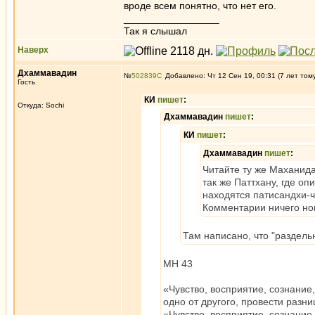
вроде всем понятно, что нет его.
_________________
Так я слышал
Наверх
Дхаммавадин
№
502839
Добавлено: Чт 12 Сен 19, 00:31 (7 лет том
Гость
КИ
пишет
:
Откуда: Sochi
Дхаммавадин
пишет
:
КИ
пишет
:
Дхаммавадин
пишет
:
Читайте ту же Маханида
так же Паттхану, где о
находятся патисандхи-ч
Комментарии ничего нов
Там написано, что "раздель
МН 43
«Чувство, восприятие, сознание
одно от другого, провести разн
«Чувство, восприятие, сознание