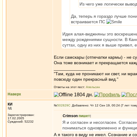
Из чего уже логически выво
Да, теперь я гораздо лучше пон
встраивается ПС
Идея алая-виджняны это воскрешен
между рождениями сущности. В Кано
суттах, одну из них я выше привел, е
Если самскары (отпечатки кармы) - не с
Она тоже возникает и прекращается каж
_________________
"Там, куда не проникают ни свет, ни мрак
повсюду один прекрасный вид."
Ответы на этот пост:
Апельсин
Наверх
КИ
№
502829
Добавлено: Чт 12 Сен 19, 00:24 (7 лет том
3Д
Зарегистрирован:
Crimson
пишет
:
17.02.2005
Суждений: 52232
Я и согласен и несогласен. Согласе
пониматься одновременно и функци
А я такого в виду не имел. Сознание и 