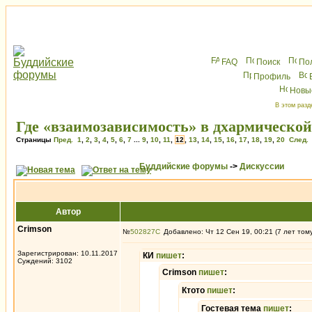
FAQ
Поиск
По
Профиль
Новы
В этом разд
Где «взаимозависимость» в дхармической
Страницы
Пред.
1
,
2
,
3
,
4
,
5
,
6
,
7
...
9
,
10
,
11
,
12
,
13
,
14
,
15
,
16
,
17
,
18
,
19
,
20
След.
Буддийские форумы
->
Дискуссии
Автор
Crimson
№
502827
Добавлено: Чт 12 Сен 19, 00:21 (7 лет том
Зарегистрирован: 10.11.2017
КИ
пишет
:
Суждений: 3102
Crimson
пишет
:
Ктото
пишет
:
Гостевая тема
пишет
: