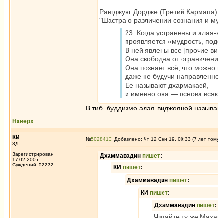
Рангджунг Дордже (Третий Кармапа)
"Шастра о различении сознания и му
23. Когда устранены и алая-
проявляется «мудрость, под
В ней явлены все [прочие ви
Она свободна от ограничени
Она познает всё, что можно 
даже не будучи направленно
Ее называют дхармакаей,
и именно она — основа всяк
В тиб. буддизме алая-виджеяной называ
Наверх
КИ
№
502841
Добавлено: Чт 12 Сен 19, 00:33 (7 лет том
3Д
Зарегистрирован:
Дхаммавадин
пишет
:
17.02.2005
Суждений: 52232
КИ
пишет
:
Дхаммавадин
пишет
:
КИ
пишет
:
Дхаммавадин
пишет
:
Читайте ту же Маха