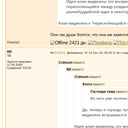
Идея алая-виджняны это воскр
переселяющейся между рождени
раннебуддийской идеи в некоторы
Алая-виджняна к "переселяющейся с
Они так души боятся, что она им кажетс
Наверх
КИ
№
502831
Добавлено: Чт 12 Сен 19, 00:26 (7 лет том
3Д
Зарегистрирован:
Crimson
пишет
:
17.02.2005
Суждений: 52232
КИ
пишет
:
Crimson
пишет
:
Ктото
пишет
:
Гостевая тема
пишет
:
Из чего уже логиче
Да, теперь я гораздо л
виджняна встраиваетс
Идея алая-виджняны это во