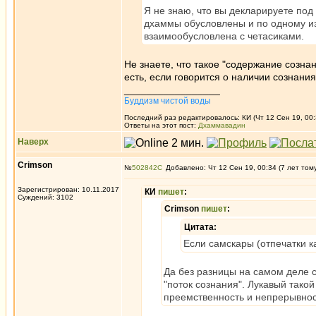
Я не знаю, что вы декларируете под
дхаммы обусловлены и по одному из 
взаимообусловлена с четасиками.
Не знаете, что такое "содержание сознани
есть, если говорится о наличии сознания
_________________
Буддизм чистой воды
Последний раз редактировалось: КИ (Чт 12 Сен 19, 00:
Ответы на этот пост:
Дхаммавадин
Наверх
Crimson
№
502842
Добавлено: Чт 12 Сен 19, 00:34 (7 лет том
Зарегистрирован: 10.11.2017
КИ
пишет
:
Суждений: 3102
Crimson
пишет
:
Цитата:
Если самскары (отпечатки к
Да без разницы на самом деле 
"поток сознания". Лукавый такой
преемственность и непрерывно