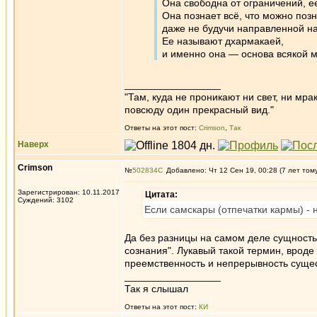
Она свободна от ограничений, е
Она познает всё, что можно позн
даже не будучи направленной на
Ее называют дхармакаей,
и именно она — основа всякой м
_________________
"Там, куда не проникают ни свет, ни мрак
повсюду один прекрасный вид."
Ответы на этот пост:
Crimson
,
Так
Наверх
Crimson
№
502834
Добавлено: Чт 12 Сен 19, 00:28 (7 лет том
Зарегистрирован: 10.11.2017
Цитата:
Суждений: 3102
Если самскары (отпечатки кармы) - 
Да без разницы на самом деле сущность
сознания". Лукавый такой термин, вроде 
преемственность и непрерывность сущ
_________________
Так я слышал
Ответы на этот пост:
КИ