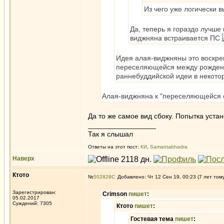
Из чего уже логически 
Да, теперь я гораздо лучше
виджняна встраивается ПС
Идея алая-виджняны это воскр
переселяющейся между рождени
раннебуддийской идеи в некоторы
Алая-виджняна к "переселяющейся с
Да то же самое вид сбоку. Попытка уста
_________________
Так я слышал
Ответы на этот пост:
КИ
,
Samantabhadra
Наверх
Ктото
№
502828
Добавлено: Чт 12 Сен 19, 00:23 (7 лет том
Зарегистрирован:
Crimson
пишет
:
05.02.2017
Суждений: 7305
Ктото
пишет
:
Гостевая тема
пишет
: