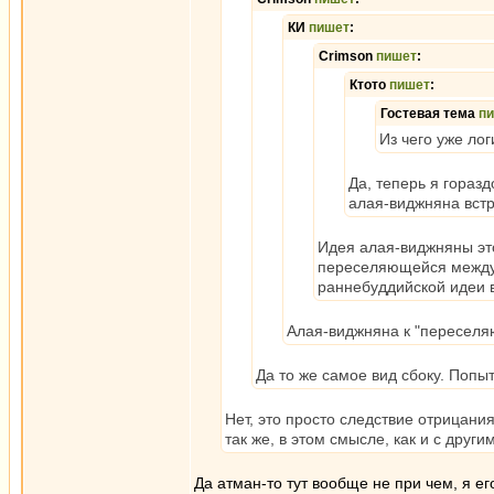
КИ
пишет
:
Crimson
пишет
:
Ктото
пишет
:
Гостевая тема
п
Из чего уже ло
Да, теперь я гораз
алая-виджняна вст
Идея алая-виджняны эт
переселяющейся между 
раннебуддийской идеи в 
Алая-виджняна к "переселя
Да то же самое вид сбоку. Попы
Нет, это просто следствие отрицани
так же, в этом смысле, как и с друг
Да атман-то тут вообще не при чем, я ег