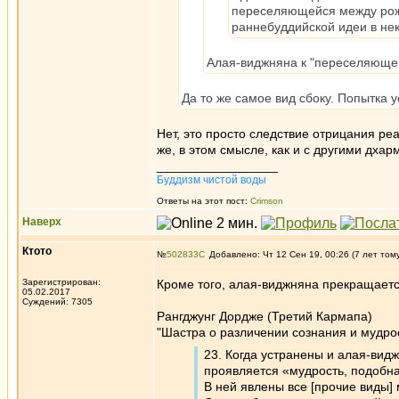
переселяющейся между рож
раннебуддийской идеи в неко
Алая-виджняна к "переселяющей
Да то же самое вид сбоку. Попытка 
Нет, это просто следствие отрицания реа
же, в этом смысле, как и с другими дхар
_________________
Буддизм чистой воды
Ответы на этот пост:
Crimson
Наверх
Ктото
№
502833
Добавлено: Чт 12 Сен 19, 00:26 (7 лет том
Зарегистрирован:
Кроме того, алая-виджняна прекращается
05.02.2017
Суждений: 7305
Рангджунг Дордже (Третий Кармапа)
"Шастра о различении сознания и мудрос
23. Когда устранены и алая-видж
проявляется «мудрость, подобна
В ней явлены все [прочие виды] 