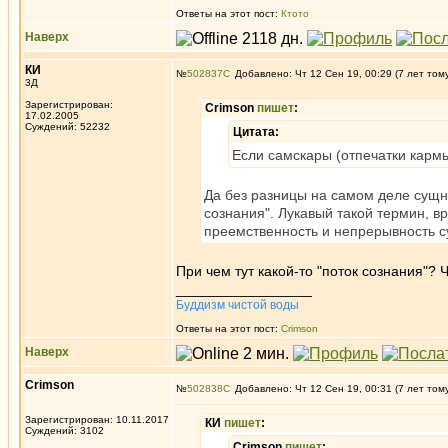
Ответы на этот пост:
Ктото
Наверх
КИ
№
502837
Добавлено: Чт 12 Сен 19, 00:29 (7 лет том
3Д
Зарегистрирован:
Crimson
пишет
:
17.02.2005
Суждений: 52232
Цитата:
Если самскары (отпечатки кармы
Да без разницы на самом деле сущн
сознания". Лукавый такой термин, вр
преемственность и непрерывность 
При чем тут какой-то "поток сознания"? 
_________________
Буддизм чистой воды
Ответы на этот пост:
Crimson
Наверх
Crimson
№
502838
Добавлено: Чт 12 Сен 19, 00:31 (7 лет том
Зарегистрирован: 10.11.2017
КИ
пишет
:
Суждений: 3102
Crimson
пишет
: