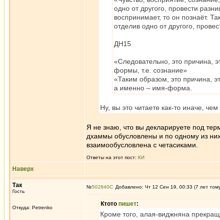
одно от другого, провести разни
воспринимает, то он познаёт. Т
отделив одно от другого, прове
ДН15
«Следовательно, это причина, э
формы, т.е. сознание»
«Таким образом, это причина, э
а именно – имя-форма.
Ну, вы это читаете как-то иначе, че
Я не знаю, что вы декларируете под тер
дхаммы обусловлены и по одному из них
взаимообусловлена с четасиками.
Ответы на этот пост:
КИ
Наверх
Так
№
502840
Добавлено: Чт 12 Сен 19, 00:33 (7 лет том
Гость
Ктото
пишет
:
Откуда: Petrenko
Кроме того, алая-виджняна прекраща