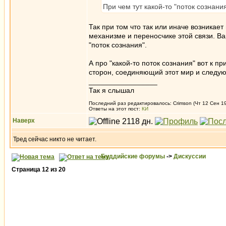
При чем тут какой-то "поток сознани
Так при том что так или иначе возникае
механизме и переносчике этой связи. Ва
"поток сознания".
А про "какой-то поток сознания" вот к 
сторон, соединяющий этот мир и следу
_________________
Так я слышал
Последний раз редактировалось: Crimson (Чт 12 Сен 19
Ответы на этот пост:
КИ
Наверх
Тред сейчас никто не читает.
Буддийские форумы
->
Дискуссии
Страница
12
из
20