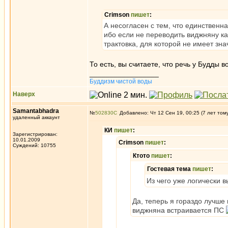
Crimson
пишет
:
А несогласен с тем, что единственн
ибо если не переводить виджняну ка
трактовка, для которой не имеет зн
То есть, вы считаете, что речь у Будды 
_________________
Буддизм чистой воды
Наверх
Samantabhadra
№
502830
Добавлено: Чт 12 Сен 19, 00:25 (7 лет том
удаленный аккаунт
КИ
пишет
:
Зарегистрирован:
10.01.2009
Crimson
пишет
:
Суждений: 10755
Ктото
пишет
:
Гостевая тема
пишет
:
Из чего уже логически 
Да, теперь я гораздо лучше
виджняна встраивается ПС