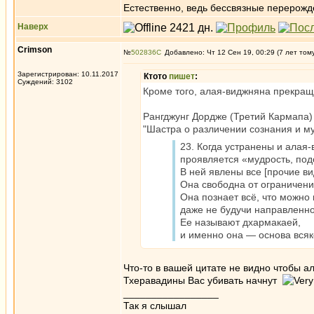
Естественно, ведь бессвязные перерожд
Наверх
Crimson
№
502836
Добавлено: Чт 12 Сен 19, 00:29 (7 лет том
Зарегистрирован: 10.11.2017
Ктото
пишет
:
Суждений: 3102
Кроме того, алая-виджняна прекраща
Рангджунг Дордже (Третий Кармапа)
"Шастра о различении сознания и му
23. Когда устранены и алая-
проявляется «мудрость, под
В ней явлены все [прочие ви
Она свободна от ограничени
Она познает всё, что можно 
даже не будучи направленно
Ее называют дхармакаей,
и именно она — основа всяк
Что-то в вашей цитате не видно чтобы а
Тхеравадины Вас убивать начнут
_________________
Так я слышал