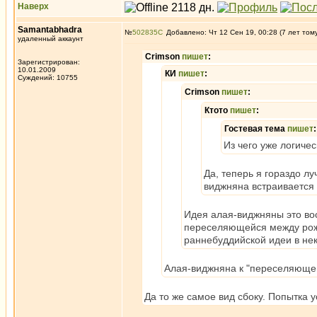
Наверх
Samantabhadra
№
502835
Добавлено: Чт 12 Сен 19, 00:28 (7 лет том
удаленный аккаунт
Crimson
пишет
:
Зарегистрирован:
10.01.2009
КИ
пишет
:
Суждений: 10755
Crimson
пишет
:
Ктото
пишет
:
Гостевая тема
пишет
:
Из чего уже логиче
Да, теперь я гораздо л
виджняна встраиваетс
Идея алая-виджняны это во
переселяющейся между рож
раннебуддийской идеи в неко
Алая-виджняна к "переселяющей
Да то же самое вид сбоку. Попытка 