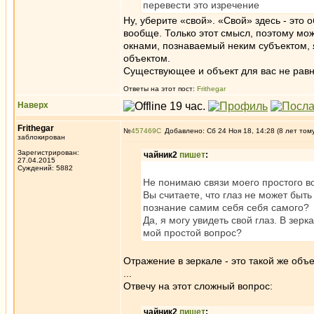
перевести это изречение
Ну, уберите «свой». «Свой» здесь - это 
вообще. Только этот смысл, поэтому мож
окнами, познаваемый неким субъектом, яв
объектом.
Существующее и объект для вас не рав
Ответы на этот пост:
Frithegar
Наверх
Frithegar
№
457469
Добавлено: Сб 24 Ноя 18, 14:28 (8 лет том
заблокирован
Зарегистрирован:
чайник2
пишет
:
27.04.2015
Суждений: 5882
Не понимаю связи моего простого в
Вы считаете, что глаз не может быт
познание самим себя себя самого?
Да, я могу увидеть свой глаз. В зерк
мой простой вопрос?
Отражение в зеркале - это такой же объе
...
Отвечу на этот сложный вопрос:
чайник2
пишет
: