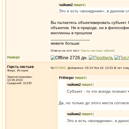
чайник2
пишет
:
Это и есть «вхождение», в данном сл
Вы пытаетесь объективировать субъект. 
объектом. Ни в природе, ни в философии.
миллионы в прошлом
_________________
живите больше
Ответы на этот пост:
Горсть листьев
,
чайник2
Наверх
Горсть листьев
№
457450
Добавлено: Сб 24 Ноя 18, 13:53 (8 лет том
Фикус, Историк
Зарегистрирован:
Frithegar
пишет
:
10.09.2010
Суждений: 31235
чайник2
пишет
:
Субъект - то что всегда познает
Да, но только до этого места согласе
чайник2
пишет
:
Это и есть «вхождение», в данно