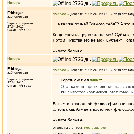
Наверх
Frithegar
№
457455
Добавлено: Сб 24 Ноя 18, 13:56 (8 лет том
заблокирован
Зарегистрирован:
... а как же познай "самого себя"? А эт
27.04.2015
Суждений: 5882
Когда сначала рупа это не мой Субъект.
Потом, чувства это не мой Субъект. Тогда ка
_________________
живите больше
Наверх
Frithegar
№
457458
Добавлено: Сб 24 Ноя 18, 13:58 (8 лет том
заблокирован
Зарегистрирован:
Горсть листьев
пишет
:
27.04.2015
Суждений: 5882
Этот камень преткновения называет
вы пытаетесь запихнуть этот камень
Бог - это в западной философии внешнее
... тогда как Атман в восточной филосо
_________________
живите больше
Ответы на этот пост:
Горсть листьев