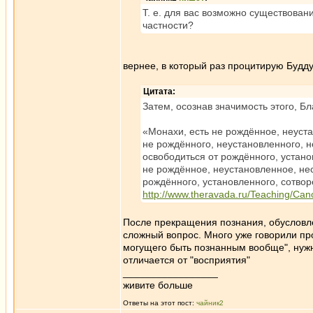
Т. е. для вас возможно существова
частности?
вернее, в который раз процитирую Будду
Цитата:
Затем, осознав значимость этого, Б
«Монахи, есть не рождённое, неуста
не рождённого, неустановленного, н
освободиться от рождённого, устано
не рождённое, неустановленное, не
рождённого, установленного, сотвор
http://www.theravada.ru/Teaching/Cano
После прекращения познания, обусловле
сложный вопрос. Много уже говорили про
могущего быть познанным вообще", нужно
отличается от "восприятия"
_________________
живите больше
Ответы на этот пост:
чайник2