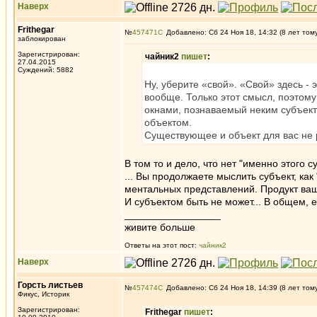
Наверх
Frithegar
№
457471
Добавлено: Сб 24 Ноя 18, 14:32 (8 лет том
заблокирован
Зарегистрирован:
чайник2
пишет
:
27.04.2015
Суждений: 5882
Ну, уберите «свой». «Свой» здесь - 
вообще. Только этот смысл, поэтому
окнами, познаваемый неким субъектом
объектом.
Существующее и объект для вас не
В том то и дело, что нет "именно этого 
... Вы продолжаете мыслить субъект, как
ментальных представлений. Продукт ваше
И субъектом быть не может... В общем, 
_________________
живите больше
Ответы на этот пост:
чайник2
Наверх
Горсть листьев
№
457474
Добавлено: Сб 24 Ноя 18, 14:39 (8 лет том
Фикус, Историк
Зарегистрирован:
Frithegar
пишет
: