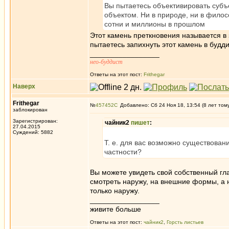
Вы пытаетесь объективировать субъе
объектом. Ни в природе, ни в филосо
сотни и миллионы в прошлом
Этот камень преткновения называется в
пытаетесь запихнуть этот камень в будд
_________________
нео-буддист
Ответы на этот пост:
Frithegar
Наверх
Frithegar
№
457452
Добавлено: Сб 24 Ноя 18, 13:54 (8 лет том
заблокирован
Зарегистрирован:
чайник2
пишет
:
27.04.2015
Суждений: 5882
Т. е. для вас возможно существова
частности?
Вы можете увидеть свой собственный гла
смотреть наружу, на внешние формы, а н
только наружу.
_________________
живите больше
Ответы на этот пост:
чайник2
,
Горсть листьев