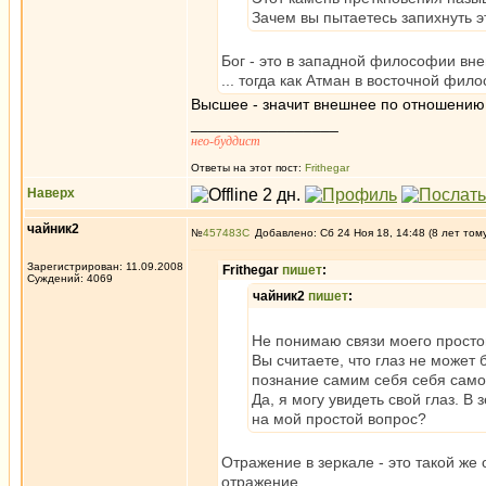
Зачем вы пытаетесь запихнуть э
Бог - это в западной философии вне
... тогда как Атман в восточной фи
Высшее - значит внешнее по отношению 
_________________
нео-буддист
Ответы на этот пост:
Frithegar
Наверх
чайник2
№
457483
Добавлено: Сб 24 Ноя 18, 14:48 (8 лет том
Зарегистрирован: 11.09.2008
Frithegar
пишет
:
Суждений: 4069
чайник2
пишет
:
Не понимаю связи моего просто
Вы считаете, что глаз не может
познание самим себя себя само
Да, я могу увидеть свой глаз. В 
на мой простой вопрос?
Отражение в зеркале - это такой же о
отражение ...