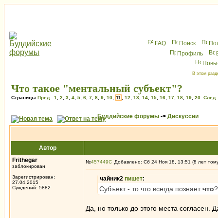
FAQ
Поиск
По
Профиль
Новы
В этом разд
Что такое "ментальный субъект"?
Страницы
Пред.
1
,
2
,
3
,
4
,
5
,
6
,
7
,
8
,
9
,
10
,
11
,
12
,
13
,
14
,
15
,
16
,
17
,
18
,
19
,
20
След.
Буддийские форумы
->
Дискуссии
Автор
Frithegar
№
457449
Добавлено: Сб 24 Ноя 18, 13:51 (8 лет том
заблокирован
Зарегистрирован:
чайник2
пишет
:
27.04.2015
Суждений: 5882
Субъект - то что всегда познает
что
?
Да, но только до этого места согласен. Д