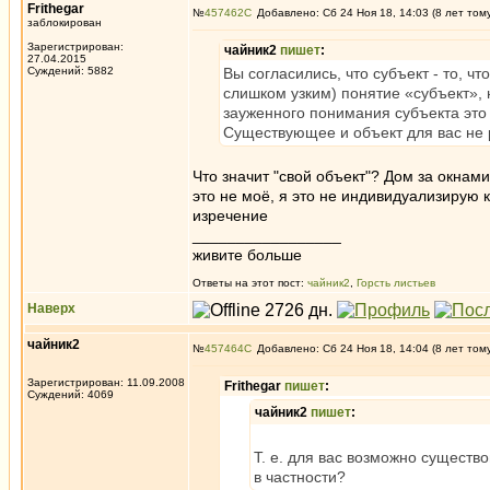
Frithegar
№
457462
Добавлено: Сб 24 Ноя 18, 14:03 (8 лет том
заблокирован
Зарегистрирован:
чайник2
пишет
:
27.04.2015
Суждений: 5882
Вы согласились, что субъект - то, ч
слишком узким) понятие «субъект», н
зауженного понимания субъекта это
Существующее и объект для вас не
Что значит "свой объект"? Дом за окнами
это не моё, я это не индивидуализирую к
изречение
_________________
живите больше
Ответы на этот пост:
чайник2
,
Горсть листьев
Наверх
чайник2
№
457464
Добавлено: Сб 24 Ноя 18, 14:04 (8 лет том
Зарегистрирован: 11.09.2008
Frithegar
пишет
:
Суждений: 4069
чайник2
пишет
:
Т. е. для вас возможно сущест
в частности?