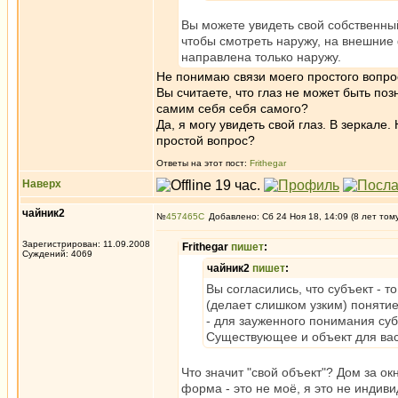
Вы можете увидеть свой собственный
чтобы смотреть наружу, на внешние 
направлена только наружу.
Не понимаю связи моего простого вопро
Вы считаете, что глаз не может быть по
самим себя себя самого?
Да, я могу увидеть свой глаз. В зеркале.
простой вопрос?
Ответы на этот пост:
Frithegar
Наверх
чайник2
№
457465
Добавлено: Сб 24 Ноя 18, 14:09 (8 лет том
Зарегистрирован: 11.09.2008
Frithegar
пишет
:
Суждений: 4069
чайник2
пишет
:
Вы согласились, что субъект - т
(делает слишком узким) понятие 
- для зауженного понимания суб
Существующее и объект для вас
Что значит "свой объект"? Дом за ок
форма - это не моё, я это не индиви