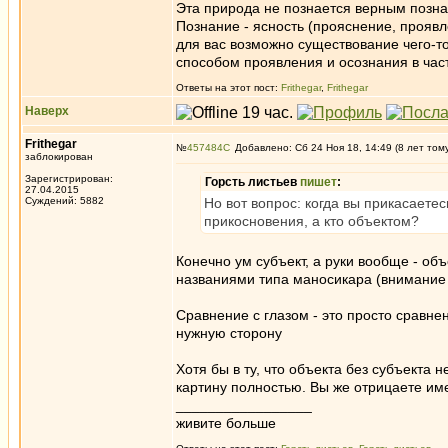
Эта природа не познается верным позна
Познание - ясность (прояснение, прояв
для вас возможно существование чего-
способом проявления и осознания в час
Ответы на этот пост:
Frithegar
,
Frithegar
Наверх
Frithegar
№
457484
Добавлено: Сб 24 Ноя 18, 14:49 (8 лет том
заблокирован
Зарегистрирован:
Горсть листьев
пишет
:
27.04.2015
Суждений: 5882
Но вот вопрос: когда вы прикасаетес
прикосновения, а кто объектом?
Конечно ум субъект, а руки вообще - об
названиями типа маносикара (внимание 
Сравнение с глазом - это просто сравне
нужную сторону
Хотя бы в ту, что объекта без субъекта 
картину полностью. Вы же отрицаете име
_________________
живите больше