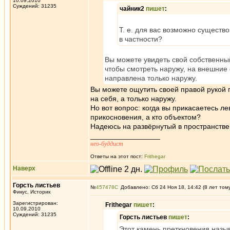
10.09.2010
Суждений: 31235
чайник2
пишет
:
Т. е. для вас возможно сущест
в частности?
Вы можете увидеть свой собственный
чтобы смотреть наружу, на внешние 
направлена только наружу.
Вы можете ощутить своей правой рукой п
на себя, а только наружу.
Но вот вопрос: когда вы прикасаетесь ле
прикосновения, а кто объектом?
Надеюсь на развёрнутый в пространстве
_________________
нео-буддист
Ответы на этот пост:
Frithegar
Наверх
Горсть листьев
№
457478
Добавлено: Сб 24 Ноя 18, 14:42 (8 лет том
Фикус, Историк
Зарегистрирован:
Frithegar
пишет
:
10.09.2010
Суждений: 31235
Горсть листьев
пишет
:
Этот камень преткновения назы