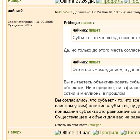
Наверх
чайник2
№
457459
Добавлено: Сб 24 Ноя 18, 13:59 (8 лет том
Зарегистрирован: 11.09.2008
Frithegar
пишет
:
Суждений: 4069
чайник2
пишет
:
Субъект - то что всегда познает
Да, но только до этого места согласе
чайник2
пишет
:
Это и есть «вхождение», в данно
Вы пытаетесь объективировать субъе
объектом. Ни в природе, ни в филосо
сотни и миллионы в прошлом
Вы согласились, что субъект - то, что в
слишком узким) понятие «субъект», ну да
понимания субъекта это равнозначные в
Существующее и объект для вас не рав
Ответы на этот пост:
Frithegar
Наверх