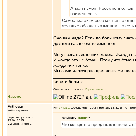
Атман нужен. Несомненно. Как т
временное "я"
Самость/эгоизм осознаются по отно
желание обладать атманом, то есть 
Оно вам надо? Если по большому счету ск
другими вас в чем-то изменяет.
Могу назвать источник: жажда. Жажда п
И жажда это не Атман. Птому что Атман 
жажда или танха.
Мы сами иллюзорно приписываем постоя
_________________
живите больше
Ответы на этот пост:
Горсть листьев
Наверх
Frithegar
№
457431
Добавлено: Сб 24 Ноя 18, 13:31 (8 лет том
заблокирован
Зарегистрирован:
чайник2
пишет
:
27.04.2015
Суждений: 5882
Что конкретно предлагаете почитать