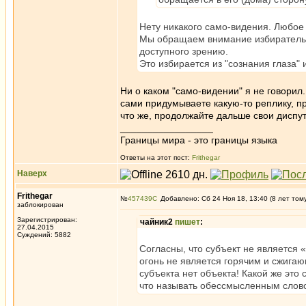
Нету никакого само-видения. Любое
Мы обращаем внимание избирательно
доступного зрению.
Это избирается из "сознания глаза" 
Ни о каком "само-видении" я не говорил.
сами придумываете какую-то реплику, пр
что же, продолжайте дальше свои диспут
_________________
Границы мира - это границы языка
Ответы на этот пост:
Frithegar
Наверх
Frithegar
№
457439
Добавлено: Сб 24 Ноя 18, 13:40 (8 лет том
заблокирован
Зарегистрирован:
чайник2
пишет
:
27.04.2015
Суждений: 5882
Согласны, что субъект не является «
огонь не является горячим и сжига
субъекта нет объекта! Какой же это 
что называть обессмысленным слов