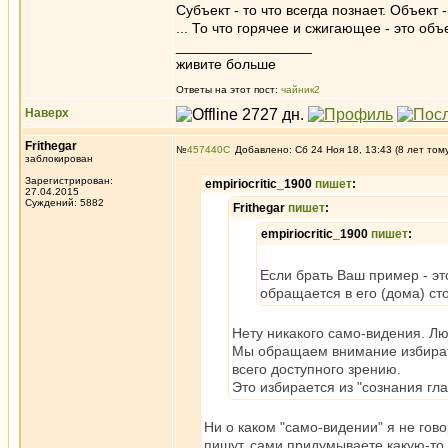
Субъект - то что всегда познает. Объект -
... То что горячее и сжигающее - это объе
_________________
живите больше
Ответы на этот пост:
чайник2
Наверх
Frithegar
№
457440
Добавлено: Сб 24 Ноя 18, 13:43 (8 лет том
заблокирован
Зарегистрирован:
empiriocritic_1900
пишет
:
27.04.2015
Суждений: 5882
Frithegar
пишет
:
empiriocritic_1900
пишет
:
Если брать Ваш пример - эт
обращается в его (дома) ст
Нету никакого само-видения. Л
Мы обращаем внимание избирате
всего доступного зрению.
Это избирается из "сознания гла
Ни о каком "само-видении" я не гово
пишут, сами придумываете какую-то 