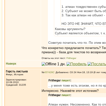
1. атман тождественен субъ
2. Субъект не может быть о
3. Так как атман не объект - 
НО ЭТО НЕ ЗНАЧИТ, ЧТО Е
Каковы аргументы?
Субъект является объектом, т. к
Советую почитать что-то. По этим в
Что конкретно предлагаете почитать? Те
прмана)) - база для текстов по воззрен
Ответы на этот пост:
Frithegar
Наверх
Горсть листьев
№
457428
Добавлено: Сб 24 Ноя 18, 13:19 (8 лет том
Фикус, Историк
Зарегистрирован:
Frithegar
пишет
:
10.09.2010
Суждений: 31235
...у меня тоже есть эгоизм, но я по
Интересно. Назовёте этот источник?
Frithegar
пишет
:
Атман нужен. Несомненно. Как то от