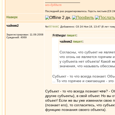
_________________
нео-буддист
Последний раз редактировалось: Горсть листьев (Сб 24
Наверх
чайник2
№
457444
Добавлено: Сб 24 Ноя 18, 13:47 (8 лет том
Зарегистрирован: 11.09.2008
Frithegar
пишет
:
Суждений: 4069
чайник2
пишет
:
Согласны, что субъект не являет
что огонь не является горячим
у субъекта нет объекта! Какой ж
значения, что называть обессм
Субъект - то что всегда познает. Объе
... То что горячее и сжигающее - это 
Субъект - то что всегда познает
что
? - О
другие субъекты), в свой объект. Но вы 
объект! Если же вы уже изменили свою по
(познает его), то согласитесь, что субъ
функцию познания своего объекта).