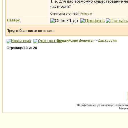
Т. е. для вас возможно существование 
частности?
Ответы на этот пост:
Frithegar
Наверх
Тред сейчас никто не читает.
Буддийские форумы
->
Дискуссии
Страница
10
из
20
За информацию, размещённую на сайте пол
Мощь пх