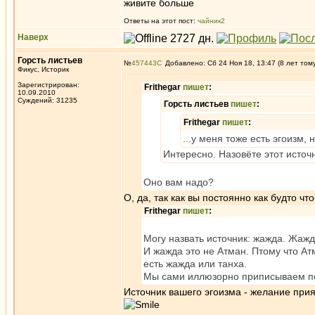
живите больше
Ответы на этот пост:
чайник2
Наверх
Горсть листьев
№
457443
Добавлено: Сб 24 Ноя 18, 13:47 (8 лет том
Фикус, Историк
Зарегистрирован:
Frithegar
пишет
:
10.09.2010
Суждений: 31235
Горсть листьев
пишет
:
Frithegar
пишет
:
...у меня тоже есть эгоизм,
Интересно. Назовёте этот источ
Оно вам надо?
О, да, так как вы постоянно как будто ч
Frithegar
пишет
:
Могу назвать источник: жажда. Жаж
И жажда это не Атман. Птому что Ат
есть жажда или танха.
Мы сами иллюзорно приписываем по
Источник вашего эгоизма - желание прия