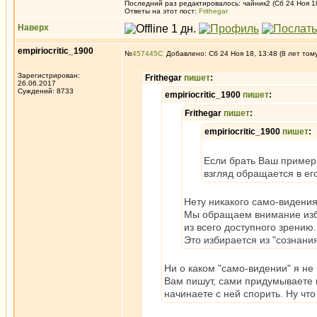
Последний раз редактировалось: чайник2 (Сб 24 Ноя 18
Ответы на этот пост:
Frithegar
Наверх
empiriocritic_1900
№
457445
Добавлено: Сб 24 Ноя 18, 13:48 (8 лет том
Зарегистрирован:
Frithegar
пишет
:
26.06.2017
Суждений: 8733
empiriocritic_1900
пишет
:
Frithegar
пишет
:
empiriocritic_1900
пишет
:
Если брать Ваш пример 
взгляд обращается в его
Нету никакого само-видения
Мы обращаем внимание изби
из всего доступного зрению.
Это избирается из "сознания
Ни о каком "само-видении" я не 
Вам пишут, сами придумываете к
начинаете с ней спорить. Ну чт