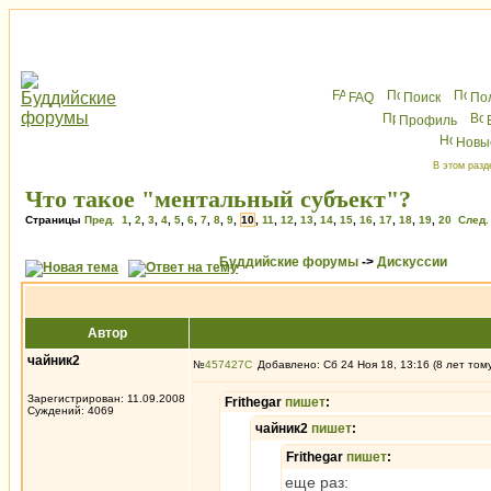
FAQ
Поиск
По
Профиль
Новы
В этом разд
Что такое "ментальный субъект"?
Страницы
Пред.
1
,
2
,
3
,
4
,
5
,
6
,
7
,
8
,
9
,
10
,
11
,
12
,
13
,
14
,
15
,
16
,
17
,
18
,
19
,
20
След.
Буддийские форумы
->
Дискуссии
Автор
чайник2
№
457427
Добавлено: Сб 24 Ноя 18, 13:16 (8 лет том
Зарегистрирован: 11.09.2008
Frithegar
пишет
:
Суждений: 4069
чайник2
пишет
:
Frithegar
пишет
:
еще раз: