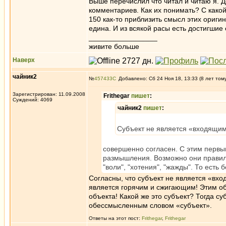
Выше перечислил что читал и читаю я. Д
комментариев. Как их понимать? С какой
150 как-то приблизить смысл этих оригина
едина. И из всякой расы есть достигшие 
_________________
живите больше
Наверх
чайник2
№
457433
Добавлено: Сб 24 Ноя 18, 13:33 (8 лет том
Зарегистрирован: 11.09.2008
Frithegar
пишет
:
Суждений: 4069
чайник2
пишет
:
Субъект не является «входящим»
совершенно согласен. С этим первым
размышления. Возможно они правильн
"воли", "хотения", "жажды". То есть 
Согласны, что субъект не является «вход
является горячим и сжигающим! Этим об
объекта! Какой же это субъект? Тогда су
обессмысленным словом «субъект».
Ответы на этот пост:
Frithegar
,
Frithegar