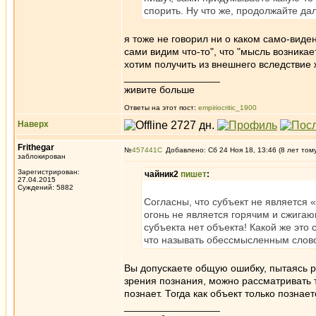
спорить. Ну что же, продолжайте да
я тоже не говорил ни о каком само-виде
сами видим что-то", что "мысль возникае
хотим получить из внешнего вследствие
_________________
живите больше
Ответы на этот пост:
empiriocritic_1900
Наверх
Frithegar
№
457441
Добавлено: Сб 24 Ноя 18, 13:46 (8 лет том
заблокирован
Зарегистрирован:
чайник2
пишет
:
27.04.2015
Суждений: 5882
Согласны, что субъект не является «
огонь не является горячим и сжига
субъекта нет объекта! Какой же это 
что называть обессмысленным слов
Вы допускаете общую ошибку, пытаясь рас
зрения познания, можно рассматривать т
познает. Тогда как объект только познает
_________________