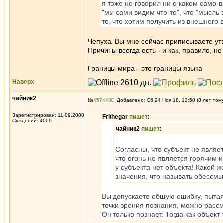
я тоже не говорил ни о каком само-
"мы сами видим что-то", что "мысль 
то, что хотим получить из внешнего
Чепуха. Вы мне сейчас приписываете утв
Причины всегда есть - и как, правило, не
_________________
Границы мира - это границы языка
Наверх
чайник2
№
457448
Добавлено: Сб 24 Ноя 18, 13:50 (8 лет том
Зарегистрирован: 11.09.2008
Frithegar
пишет
:
Суждений: 4069
чайник2
пишет
:
Согласны, что субъект не являет
что огонь не является горячим
у субъекта нет объекта! Какой ж
значения, что называть обессм
Вы допускаете общую ошибку, пытаяс
точки зрения познания, можно рассма
Он только познает. Тогда как объект 