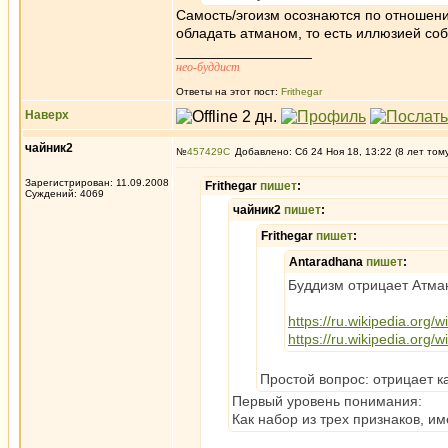
Самость/эгоизм осознаются по отношени
обладать атманом, то есть иллюзией соб
_________________
нео-буддист
Ответы на этот пост:
Frithegar
Наверх
чайник2
№
457429
Добавлено: Сб 24 Ноя 18, 13:22 (8 лет том
Зарегистрирован: 11.09.2008
Frithegar
пишет
:
Суждений: 4069
чайник2
пишет
:
Frithegar
пишет
:
Antaradhana
пишет
:
Буддизм отрицает Атма
https://ru.wikipedia.org/
https://ru.wikipedia.or
Простой вопрос: отрицает ка
Первый уровень понимания:
Как набор из трех признаков, им