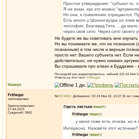
Простое утверждение: "субъект то, ч
Я не знаю, как это можно "аргумент
Но они, к сожалению отрицаются. Пре
Есть много у Шопенгауэра по этим 
теософия, Бхагавад Гита ... да мало
через своё сито. Через сито своего 
Не будете же вы советовать мне изучать 
Но вы понимаете же, что не познанное (
познанным) в том числе и верным познан
просто нет. Вашего субъекта нет. Если не
действительно, не нужно никаких аргумен
Вы спрашивали про атман в Буддизме - в
Последний раз редактировалось: чайник2 (Сб 24 Ноя 18
Ответы на этот пост:
Frithegar
Наверх
Frithegar
№
457430
Добавлено: Сб 24 Ноя 18, 13:27 (8 лет том
заблокирован
Зарегистрирован:
Горсть листьев
пишет
:
27.04.2015
Суждений: 5882
Frithegar
пишет
:
...у меня тоже есть эгоизм, но 
Интересно. Назовёте этот источник?
Frithegar
пишет
: