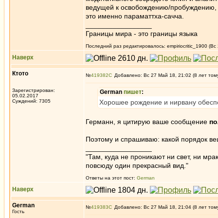
ведущей к освобождению/пробуждению, 
это именно параматтха-сачча.
_________________
Границы мира - это границы языка
Последний раз редактировалось: empiriocritic_1900 (Вс
Наверх
Ктото
№
419382
Добавлено: Вс 27 Май 18, 21:02 (8 лет том
Зарегистрирован:
German
пишет
:
05.02.2017
Суждений: 7305
Хорошее рождение и нирвану обеспе
Германн, я цитирую ваше сообщение
по
Поэтому и спрашиваю: какой порядок в
_________________
"Там, куда не проникают ни свет, ни мрак
повсюду один прекрасный вид."
Ответы на этот пост:
German
Наверх
German
№
419383
Добавлено: Вс 27 Май 18, 21:04 (8 лет том
Гость