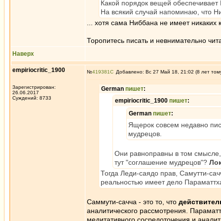
Какой порядок вещей обеспечивает 
На всякий случай напоминаю, что Н
... хотя сама Ниббана не имеет никаких
Торопитесь писать и невнимательно чит
Наверх
empiriocritic_1900
№
419381
Добавлено: Вс 27 Май 18, 21:02 (8 лет том
Зарегистрирован:
German
пишет
:
26.06.2017
Суждений: 8733
empiriocritic_1900
пишет
:
German
пишет
:
Ящерок совсем недавно писа
мудрецов.
Они равноправны в том смысле,
тут "соглашение мудрецов"?
Ло
Тогда Леди-саядо прав, Самутти-сач
реальностью имеет дело Параматтха
Саммути-сачча - это то, что
действител
аналитического рассмотрения. Параматтх
медитативного сосредоточения и аналит