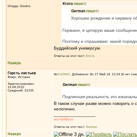
Ктото
пишет
:
Откуда: Grodno
German
пишет
:
Хорошее рождение и нирвану об
Германн, я цитирую ваше сообщен
Поэтому и спрашиваю: какой поряд
Буддийский универсум.
Ответы на этот пост:
Ктото
Наверх
Горсть листьев
№
419384
Добавлено: Вс 27 Май 18, 21:04 (8 лет том
Фикус, Историк
Зарегистрирован:
German
пишет
:
10.09.2010
Суждений: 31235
Подлинная реальность это изначаль
В таком случае разве можно говорить о 
нелогично.
_________________
нео-буддист
Ответы на этот пост:
German
Наверх