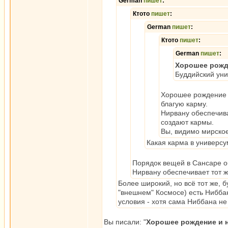
German
пишет
:
Ктото
пишет
:
German
пишет
:
Ктото
пишет
:
German
пишет
:
Хорошее рожде
Буддийский уни
Хорошее рождение о
благую карму.
Нирвану обеспечив
создают кармы.
Вы, видимо мирское
Какая карма в универсу
Порядок вещей в Сансаре о
Нирвану обеспечивает тот 
Более широкий, но всё тот же, 
"внешнем" Космосе) есть Нибба
условия - хотя сама Ниббана не
Вы писали: "
Хорошее рождение и н