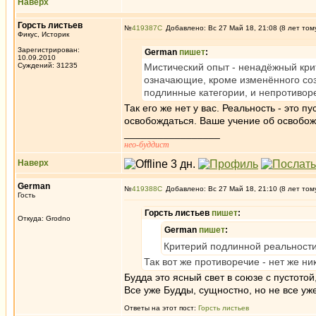
Наверх
Горсть листьев
№
419387
Добавлено: Вс 27 Май 18, 21:08 (8 лет том
Фикус, Историк
Зарегистрирован:
German
пишет
:
10.09.2010
Суждений: 31235
Мистический опыт - ненадёжный крит
означающие, кроме изменённого соз
подлинные категории, и непротиворе
Так его же нет у вас. Реальность - это 
освобождаться. Ваше учение об освобож
_________________
нео-буддист
Наверх
German
№
419388
Добавлено: Вс 27 Май 18, 21:10 (8 лет том
Гость
Горсть листьев
пишет
:
Откуда: Grodno
German
пишет
:
Критерий подлинной реальности
Так вот же противоречие - нет же ни
Будда это ясный свет в союзе с пустото
Все уже Будды, сущностно, но не все уж
Ответы на этот пост:
Горсть листьев