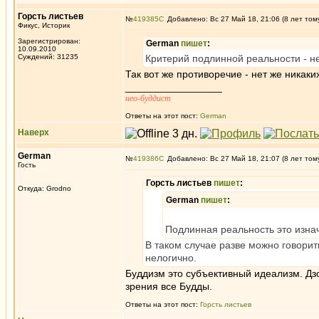
Горсть листьев
№
419385
Добавлено: Вс 27 Май 18, 21:06 (8 лет том
Фикус, Историк
Зарегистрирован:
German
пишет
:
10.09.2010
Суждений: 31235
Критерий подлинной реальности - н
Так вот же противоречие - нет же никаки
_________________
нео-буддист
Ответы на этот пост:
German
Наверх
German
№
419386
Добавлено: Вс 27 Май 18, 21:07 (8 лет том
Гость
Горсть листьев
пишет
:
Откуда: Grodno
German
пишет
:
Подлинная реальность это изнач
В таком случае разве можно говорит
нелогично.
Буддизм это субъективный идеализм. Дзо
зрения все Будды.
Ответы на этот пост:
Горсть листьев