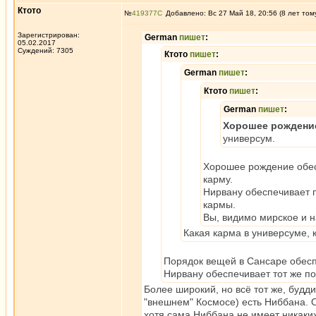
Ктото
№
419377
Добавлено: Вс 27 Май 18, 20:56 (8 лет том
Зарегистрирован:
German
пишет
:
05.02.2017
Суждений: 7305
Ктото
пишет
:
German
пишет
:
Ктото
пишет
:
German
пишет
:
Хорошее рождение
универсум.
Хорошее рождение обесп
карму.
Нирвану обеспечивает 
кармы.
Вы, видимо мирское и н
Какая карма в универсуме, 
Порядок вещей в Сансаре обесп
Нирвану обеспечивает тот же п
Более широкий, но всё тот же, будд
"внешнем" Космосе) есть Ниббана. О
хотя сама Ниббана не имеет никаки