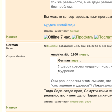
той же реальности, а не двум разны
без проблем.
Вы можете конвертировать язык програм
_________________
Буддизм чистой воды
Ответы на этот пост:
German
Наверх
German
№
419376
Добавлено: Вс 27 Май 18, 20:55 (8 лет том
Гость
empiriocritic_1900
пишет
:
Откуда: Grodno
German
пишет
:
Ящерок совсем недавно писал, 
мудрецов.
Они равноправны в том смысле, что
"соглашение мудрецов"?
Лока
-самму
Тогда Леди-саядо прав, Самутти-сачча яз
реальностью имеет дело Параматтха-са
Ответы на этот пост:
empiriocritic_1900
Наверх