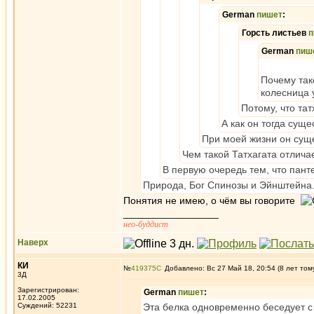
German
пишет
:
Горсть листьев
п
German
пиш
Почему так
колесница 
Потому, что тат
А как он тогда суще
При моей жизни он сущ
Чем такой Татхагата отлича
В первую очередь тем, что пант
Природа, Бог Спинозы и Эйнштейна
Понятия не имею, о чём вы говорите
_________________
нео-буддист
Наверх
КИ
№
419375
Добавлено: Вс 27 Май 18, 20:54 (8 лет том
3Д
Зарегистрирован:
German
пишет
:
17.02.2005
Суждений: 52231
Эта белка одновременно беседует с