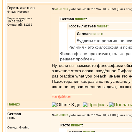
Горсть листьев
№
419379
Добавлено: Вс 27 Май 18, 20:59 (8 лет том
Фикус, Историк
Зарегистрирован:
German
пишет
:
10.09.2010
Суждений: 31235
Горсть листьев
пишет
:
German
пишет
:
Буддизм это религия: не п
Религия - это философия и пси
Философы не практикуют, только раз
решает проблемы.
Ну, если вы называете философами обыч
значение этого слова, введённое Пифаго
раз practice what you preach, иначе это
Психотерапия как раз вполне успешно уч
часто не первостепенная задача, так к
_________________
нео-буддист
Наверх
German
№
419380
Добавлено: Вс 27 Май 18, 21:00 (8 лет том
Гость
Ктото
пишет
:
Откуда: Grodno