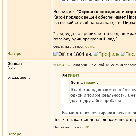
Вы писали: "
Хорошее рождение и нирва
Какой порядок вещей обеспечивает Нир
На всякий случай напоминаю, что Нирва
_________________
"Там, куда не проникают ни свет, ни мрак
повсюду один прекрасный вид."
Ответы на этот пост:
German
Наверх
German
№
419378
Добавлено: Вс 27 Май 18, 20:59 (8 лет том
Гость
КИ
пишет
:
Откуда: Grodno
German
пишет
:
Эта белка одновременно беседу
одной и той же реальности, а 
друг в друга без проблем.
Вы можете конвертировать язык про
Всё, что касается денег, легко конверти
Ответы на этот пост:
КИ
Наверх