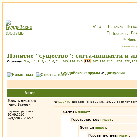
FAQ
Поиск
По
Профиль
Новы
В этом разд
Понятие "существо": сатта-паннатти и а
Страницы
Пред.
1
,
2
,
3
,
4
,
5
,
6
,
7
...
243
,
244
,
245
,
246
,
247
,
248
,
249
...
251
,
252
,
25
Буддийские форумы
->
Дискуссии
Автор
Горсть листьев
№
419374
Добавлено: Вс 27 Май 18, 20:54 (8 лет том
Фикус, Историк
Зарегистрирован:
German
пишет
:
10.09.2010
Суждений: 31235
Горсть листьев
пишет
:
German
пишет
:
Горсть листьев
пишет
: