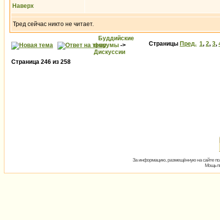
Наверх
Тред сейчас никто не читает.
Буддийские
Страницы
Пред.
1
,
2
,
3
,
форумы
->
Дискуссии
Страница
246
из
258
За информацию, размещённую на сайте пол
Мощь пх