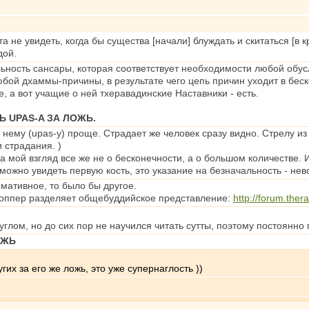
а не увидеть, когда бы существа [начали] блуждать и скитаться [в
дой.
льность сансары, которая соответствует необходимости любой обу
бой дхаммы-причины, в результате чего цепь причин уходит в бес
, а вот учащие о ней тхеравадинские Наставники - есть.
 UPAS-A ЗА ЛОЖЬ.
к нему (upas-у) проще. Страдает же человек сразу видно. Стрелу и
 страдания. )
на мой взгляд все же не о бесконечности, а о большом количестве. 
зможно увидеть первую кость, это указание на безначальность - не
мативное, то было бы другое.
 Топпер разделяет общебуддийское представление:
http://forum.the
углом, но до сих пор не научился читать сутты, поэтому постоянно
ОЖЬ
их за его же ложь, это уже супернаглость ))