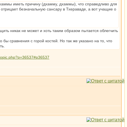
дхаммы иметь причину (дхамму, дхаммы), что справедливо для
 отрицает безначальную сансару в Тхераваде, а вот учащие о
ащить никак не может и хоть таким образом пытается облегчить
 бы сравнения с горой костей. Но так же указано на то, что
ть.
ewtopic.php?p=36537#p36537