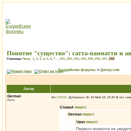
Понятие "существо": сатта-паннатти и а
Страницы
Пред.
1
,
2
,
3
,
4
,
5
,
6
,
7
...
251
,
252
,
253
,
254
,
255
,
256
,
257
,
258
Буддийские форумы
->
Дискуссии
Автор
German
№
419859
Добавлено: Вт 29 Май 18, 15:40 (8 лет том
Гость
СлаваА
пишет
:
German
пишет
:
Upas
пишет
:
Первого момента не увидеть