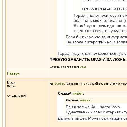
ТРЕБУЮ ЗАБАНИТЬ UP
Герман, да относитесь к не
облегчить свои страдания. )
В этой сутте речь идет на м
то, что невозможно увидеть 
Если бы писал что-то информати
Он вроде питерский - но и Топ
Герман научился пользоваться гугло
ТРЕБУЮ ЗАБАНИТЬ UPAS-A ЗА ЛОЖЬ
Ответы на этот пост:
Upas
Наверх
Upas
№
419866
Добавлено: Вт 29 Май 18, 15:49 (8 лет том
Гость
СлаваА
пишет
:
Откуда: Sochi
German
пишет
:
Бан и только бан, настаиваю.
Единственный грех Интернет - 
Да пусть пишет. Может сам увидит с