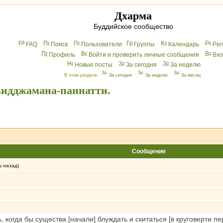
Дхарма
Буддийское сообщество
FAQ
Поиск
Пользователи
Группы
Календарь
Peг
Профиль
Войти и проверить личные сообщения
Вхo
Новые посты
За сегодня
За неделю
В этом разделе:
За сегодня
За неделю
За месяц
видджамана-паннатти.
Сообщение
у назад)
, когда бы существа [начали] блуждать и скитаться [в круговерти 