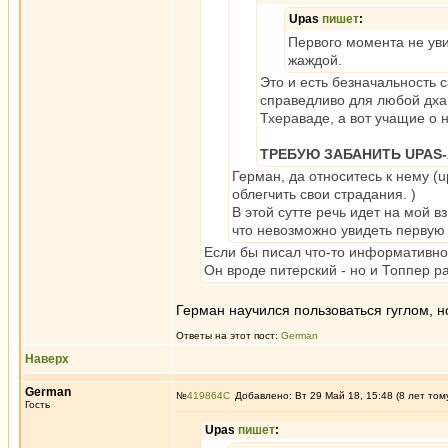
Upas
пишет
:
Первого момента не уви
жаждой.
Это и есть безначальность 
справедливо для любой дхам
Тхераваде, а вот учащие о 
ТРЕБУЮ ЗАБАНИТЬ UPAS-
Герман, да относитесь к нему (
облегчить свои страдания. )
В этой сутте речь идет на мой в
что невозможно увидеть первую 
Если бы писал что-то информативное
Он вроде питерский - но и Топпер 
Герман научился пользоваться гуглом, н
Ответы на этот пост:
German
Наверх
German
№
419864
Добавлено: Вт 29 Май 18, 15:48 (8 лет том
Гость
Upas
пишет
: