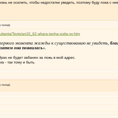
нь не осилить, чтобы недостатки увидеть, поэтому буду пока с ним
у назад)
uttanta/Texts/an10_62-ahara-tanha-sutta-sv.htm
, первого момента жажды к существованию не увидеть,
бла
затем она появилась
».
Upas не будет забанен за ложь в мой адрес.
а - так тому и быть.
у назад)