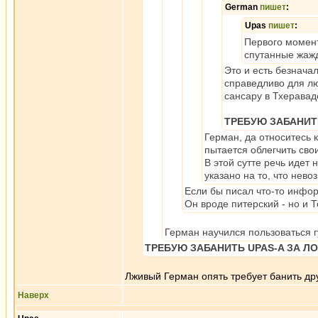
German
пишет
:
Upas
пишет
:
Первого момент
спутанные жаж
Это и есть безнача
справедливо для лю
сансару в Тхераваде
ТРЕБУЮ ЗАБАНИТЬ
Герман, да относитесь 
пытается облегчить свои
В этой сутте речь идет 
указано на то, что нево
Если бы писал что-то инфор
Он вроде питерский - но и
Герман научился пользоваться г
ТРЕБУЮ ЗАБАНИТЬ UPAS-A ЗА Л
Лживый Герман опять требует банить друг
Наверх