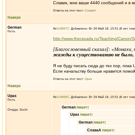
Славик, мне ваши 4440 сообщений и в жиз
Ответы на этот пост:
СлаваА
Наверх
German
№
419867
Добавлено: Вт 29 Май 18, 15:51 (8 лет том
Гость
http://www.theravada.ru/Teaching/Canon/S
[Благословенный сказал]: «Монахи
жажды к существованию не было, 
Я не буду писать сюда до тех пор, пока 
Если начальству больше нравится помойк
Ответы на этот пост:
Upas
Наверх
Upas
№
419868
Добавлено: Вт 29 Май 18, 15:51 (8 лет том
Гость
German
пишет
:
Откуда: Sochi
Upas
пишет
:
German
пишет
:
СлаваА
пишет
: