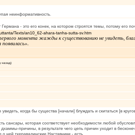
тупая неинформативность.
Германа - это его конек, на котором строятся темы, потому его поч
uttanta/Texts/an10_62-ahara-tanha-sutta-sv.htm
, первого момента жажды к существованию не увидеть, б
 появилась».
у назад)
 увидеть, когда бы существа [начали] блуждать и скитаться [в кру
сть сансары, которая соответствует необходимости любой обуслов
дхаммы-причины, в результате чего цепь причин уходит в бесконе
е о ней тхеравадинские Наставники - есть.