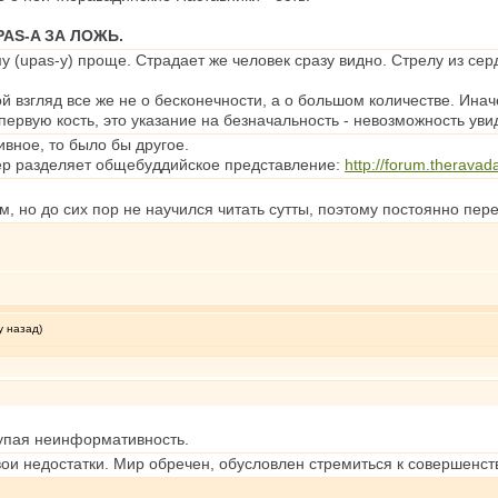
AS-A ЗА ЛОЖЬ.
му (upas-у) проще. Страдает же человек сразу видно. Стрелу из се
ой взгляд все же не о бесконечности, а о большом количестве. Инач
первую кость, это указание на безначальность - невозможность уви
вное, то было бы другое.
пер разделяет общебуддийское представление:
http://forum.therava
м, но до сих пор не научился читать сутты, поэтому постоянно пер
у назад)
тупая неинформативность.
вои недостатки. Мир обречен, обусловлен стремиться к совершенств