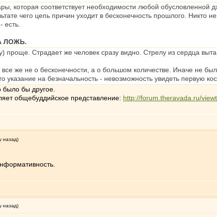
сары, которая соответствует необходимости любой обусловленной 
тате чего цепь причин уходит в бесконечность прошлого. Никто не
- есть.
А ЛОЖЬ.
-у) проще. Страдает же человек сразу видно. Стрелу из сердца выт
д все же не о бесконечности, а о большом количестве. Иначе не было
то указание на безначальность - невозможность увидеть первую кос
 было бы другое.
еляет общебуддийское представление:
http://forum.theravada.ru/vi
у назад)
информативность.
у назад)