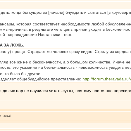
деть, когда бы существа [начали] блуждать и скитаться [в кругове
сансары, которая соответствует необходимости любой обусловленн
мы-причины, в результате чего цепь причин уходит в бесконечнос
ней тхеравадинские Наставники - есть.
A ЗА ЛОЖЬ.
upas-у) проще. Страдает же человек сразу видно. Стрелу из сердца
згляд все же не о бесконечности, а о большом количестве. Иначе не
кость, это указание на безначальность - невозможность увидеть пе
, то было бы другое.
разделяет общебуддийское представление:
http://forum.theravada.r
о до сих пор не научился читать сутты, поэтому постоянно перевир
у назад)