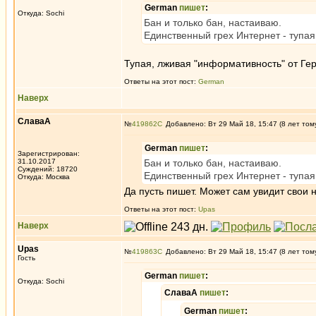
German
пишет
:
Откуда: Sochi
Бан и только бан, настаиваю.
Единственный грех Интернет - тупа
Тупая, лживая "информативность" от Герм
Ответы на этот пост:
German
Наверх
СлаваА
№
419862
Добавлено: Вт 29 Май 18, 15:47 (8 лет том
German
пишет
:
Зарегистрирован:
31.10.2017
Бан и только бан, настаиваю.
Суждений: 18720
Единственный грех Интернет - тупа
Откуда: Москва
Да пусть пишет. Может сам увидит свои 
Ответы на этот пост:
Upas
Наверх
Upas
№
419863
Добавлено: Вт 29 Май 18, 15:47 (8 лет том
Гость
German
пишет
:
Откуда: Sochi
СлаваА
пишет
:
German
пишет
: