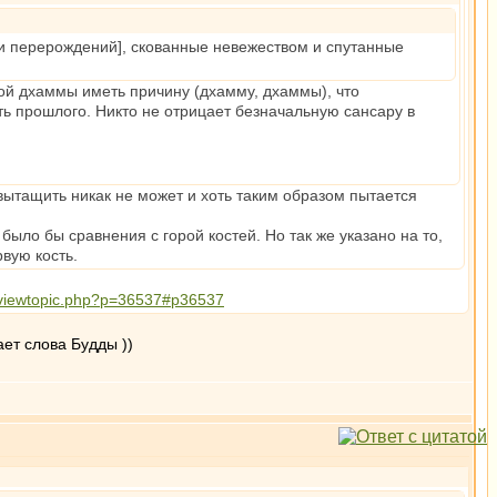
рти перерождений], скованные невежеством и спутанные
ой дхаммы иметь причину (дхамму, дхаммы), что
ть прошлого. Никто не отрицает безначальную сансару в
 вытащить никак не может и хоть таким образом пытается
 было бы сравнения с горой костей. Но так же указано на то,
рвую кость.
u/viewtopic.php?p=36537#p36537
ает слова Будды ))