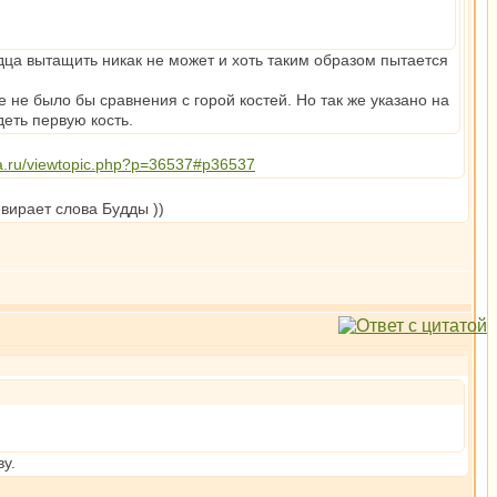
рдца вытащить никак не может и хоть таким образом пытается
е не было бы сравнения с горой костей. Но так же указано на
деть первую кость.
da.ru/viewtopic.php?p=36537#p36537
евирает слова Будды ))
у.