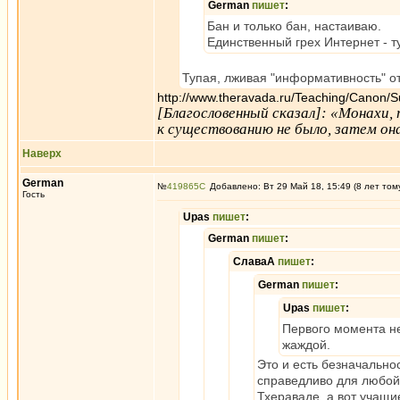
German
пишет
:
Бан и только бан, настаиваю.
Единственный грех Интернет - 
Тупая, лживая "информативность" от 
http://www.theravada.ru/Teaching/Canon/S
[Благословенный сказал]: «Монахи
к существованию не было, затем она
Наверх
German
№
419865
Добавлено: Вт 29 Май 18, 15:49 (8 лет том
Гость
Upas
пишет
:
German
пишет
:
СлаваА
пишет
:
German
пишет
:
Upas
пишет
:
Первого момента не
жаждой.
Это и есть безначально
справедливо для любой 
Тхераваде, а вот учащи