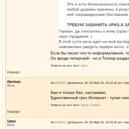
Это и есть безначальность сан
любой дхаммы-причины, в резуль
ней тхеравадинские Наставники 
ТРЕБУЮ ЗАБАНИТЬ UPAS-A З
Герман, да относитесь к нему (upas
свои страдания. )
В этой сутте речь идет на мой взгля
невозможно увидеть первую кость, э
Если бы писал что-то информативное, то
Он вроде питерский - но и Топпер разд
Ответы на этот пост:
Upas
Наверх
German
№
419860
Добавлено: Вт 29 Май 18, 15:42 (8 лет том
Гость
Бан и только бан, настаиваю.
Единственный грех Интернет - тупая не
Ответы на этот пост:
Upas
,
СлаваА
Наверх
Upas
№
419861
Добавлено: Вт 29 Май 18, 15:45 (8 лет том
Гость