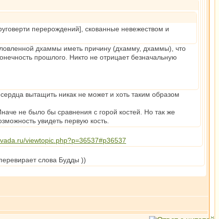
 круговерти перерождений], скованные невежеством и
словленной дхаммы иметь причину (дхамму, дхаммы), что
конечность прошлого. Никто не отрицает безначальную
з сердца вытащить никак не может и хоть таким образом
Иначе не было бы сравнения с горой костей. Но так же
возможность увидеть первую кость.
ravada.ru/viewtopic.php?p=36537#p36537
 перевирает слова Будды ))