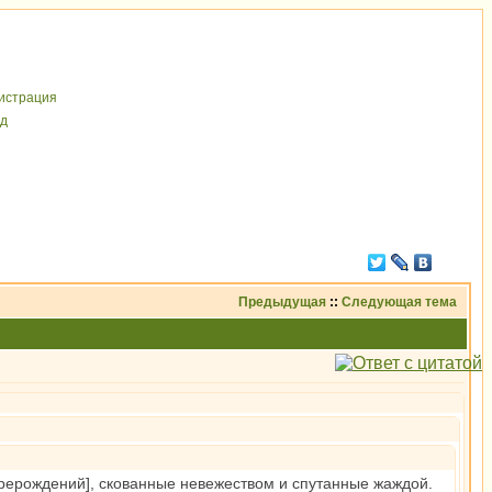
иcтрaция
д
Предыдущая
::
Следующая тема
перерождений], скованные невежеством и спутанные жаждой.