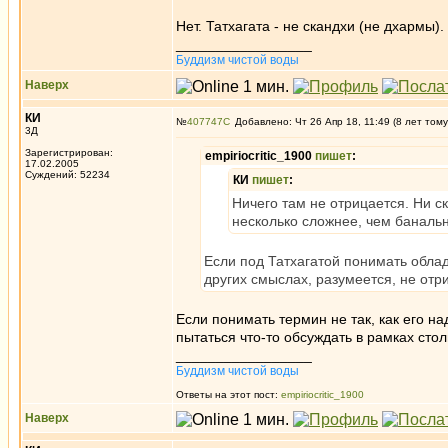
Нет. Татхагата - не скандхи (не дхармы).
_________________
Буддизм чистой воды
Наверх
КИ
№
407747
Добавлено: Чт 26 Апр 18, 11:49 (8 лет тому
3Д
Зарегистрирован:
empiriocritic_1900
пишет
:
17.02.2005
Суждений: 52234
КИ
пишет
:
Ничего там не отрицается. Ни с
несколько сложнее, чем банальн
Если под Татхагатой понимать облад
других смыслах, разумеется, не отр
Если понимать термин не так, как его н
пытаться что-то обсуждать в рамках стол
_________________
Буддизм чистой воды
Ответы на этот пост:
empiriocritic_1900
Наверх