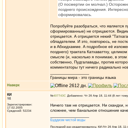
(О посмертии он молчал.) Осторожн
позднего происхождения. Интересно 
сформировалась.
Попробуйте разобраться, что является 
сформированные) не отрицаются. Видим
отрицается. А отрицается некий "Татхага
обладателем. И это, повторюсь, не постк
и в Абхидхамме. А подробное её изложен
позднего) трактата Катхаваттху, целик
смысле (и, насколько я понимаю, в это
собственно, Пудгалавады, против которо
комментаторы тут ничего радикально но
_________________
Границы мира - это границы языка
Наверх
КИ
№
407743
Добавлено: Чт 26 Апр 18, 11:44 (8 лет тому
3Д
Зарегистрирован:
Ничего там не отрицается. Ни скандхи, 
17.02.2005
сложнее, чем банальное отношение каче
Суждений: 52234
_________________
Буддизм чистой воды
Последний раз редактировалось: КИ (Чт 26 Апр 18, 11: