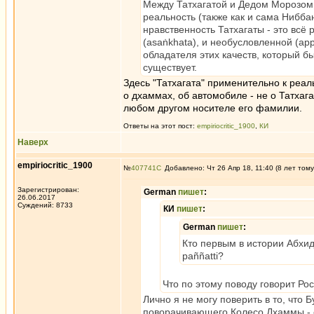
Между Татхагатой и Дедом Морозом 
реальность (также как и сама Нибба
нравственность Татхагаты - это всё
(asaṅkhata), и необусловленной (app
обладателя этих качеств, который б
существует.
Здесь "Татхагата" применительно к реа
о дхаммах, об автомобиле - не о Татха
любом другом носителе его фамилии.
Ответы на этот пост:
empiriocritic_1900
,
КИ
Наверх
empiriocritic_1900
№
407741
Добавлено: Чт 26 Апр 18, 11:40 (8 лет тому
Зарегистрирован:
German
пишет
:
26.06.2017
Суждений: 8733
КИ
пишет
:
German
пишет
:
Кто первым в истории Абхид
paññatti?
Что по этому поводу говорит Ро
Лично я не могу поверить в то, что
поворачивающего Колесо Дхаммы - с