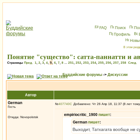
FAQ
Поиск
По
Профиль
Новы
В этом разд
Понятие "существо": сатта-паннатти и а
Страницы
Пред.
1
,
2
,
3
,
4
,
5
,
6
,
7
,
8
...
251
,
252
,
253
,
254
,
255
,
256
,
257
,
258
След.
Буддийские форумы
->
Дискуссии
Автор
German
№
407740
Добавлено: Чт 26 Апр 18, 11:37 (8 лет тому
Гость
empiriocritic_1900
пишет
:
Откуда: Novopolotsk
German
пишет
:
Выходит, Татхагата вообще не с