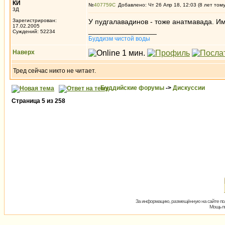
КИ
№
407759
Добавлено: Чт 26 Апр 18, 12:03 (8 лет том
3Д
Зарегистрирован:
У пудгалавадинов - тоже анатмавада. Им
17.02.2005
_________________
Суждений: 52234
Буддизм чистой воды
Наверх
Тред сейчас никто не читает.
Буддийские форумы
->
Дискуссии
Страница
5
из
258
За информацию, размещённую на сайте пол
Мощь пх