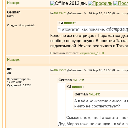
Наверх
German
№
407754
Добавлено: Чт 26 Апр 18, 11:56 (8 лет тому
Гость
КИ
пишет
:
Откуда: Novopolotsk
абстраги
"Татхагата", как понятие,
Конечно же не отрицает. Параматтха дха
вообще не существуют. В понятии Татха
видджаманой. Ничего реального в Татхага
Ответы на этот пост:
empiriocritic_1900
Наверх
КИ
№
407755
Добавлено: Чт 26 Апр 18, 11:56 (8 лет тому
3Д
Зарегистрирован:
German
пишет
:
17.02.2005
Суждений: 52234
КИ
пишет
:
German
пишет
:
А в чём конкретно смысл, и 
ничто не соответствует?
Смысл в том, что Татхагата - не 
Дед Мороз тоже не скандхи - в чём 