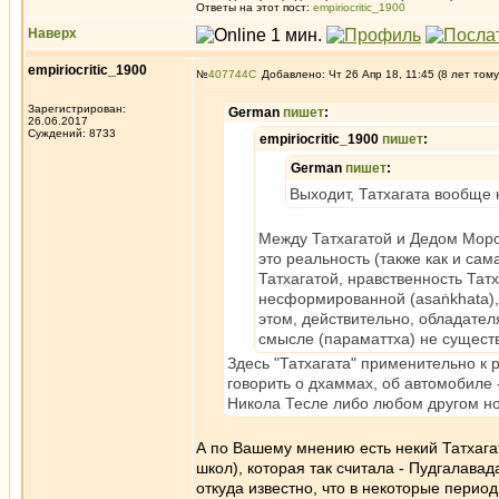
Ответы на этот пост:
empiriocritic_1900
Наверх
empiriocritic_1900
№
407744
Добавлено: Чт 26 Апр 18, 11:45 (8 лет тому
Зарегистрирован:
German
пишет
:
26.06.2017
Суждений: 8733
empiriocritic_1900
пишет
:
German
пишет
:
Выходит, Татхагата вообще 
Между Татхагатой и Дедом Моро
это реальность (также как и са
Татхагатой, нравственность Татх
несформированной (asaṅkhata), 
этом, действительно, обладател
смысле (параматтха) не существ
Здесь "Татхагата" применительно к
говорить о дхаммах, об автомобиле
Никола Тесле либо любом другом н
А по Вашему мнению есть некий Татхагат
школ), которая так считала - Пудгалава
откуда известно, что в некоторые перио