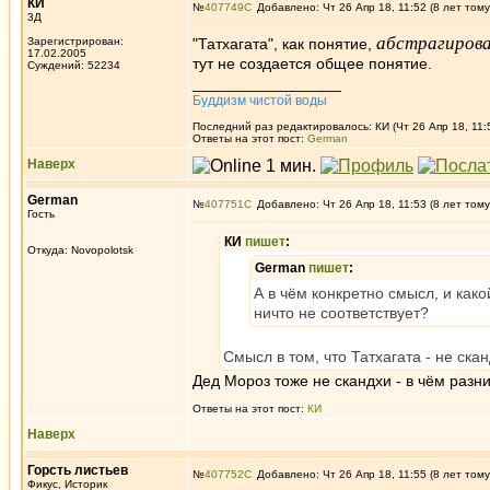
КИ
№
407749
Добавлено: Чт 26 Апр 18, 11:52 (8 лет тому
3Д
абстрагиров
Зарегистрирован:
"Татхагата", как понятие,
17.02.2005
тут не создается общее понятие.
Суждений: 52234
_________________
Буддизм чистой воды
Последний раз редактировалось: КИ (Чт 26 Апр 18, 11:
Ответы на этот пост:
German
Наверх
German
№
407751
Добавлено: Чт 26 Апр 18, 11:53 (8 лет тому
Гость
КИ
пишет
:
Откуда: Novopolotsk
German
пишет
:
А в чём конкретно смысл, и како
ничто не соответствует?
Смысл в том, что Татхагата - не скан
Дед Мороз тоже не скандхи - в чём разн
Ответы на этот пост:
КИ
Наверх
Горсть листьев
№
407752
Добавлено: Чт 26 Апр 18, 11:55 (8 лет тому
Фикус, Историк