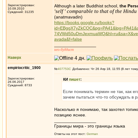
Зарегистрирован:
Although a later Buddhist school,
the Pers
10.09.2010
'self ' comparable to that of the Hindu
Суждений: 31235
(anatmavadin)
https://books.google.ru/books?
id=EBggX7yZkCQC&pg=PA41&lpg=PA41&dq
74VWd50uDmJexmuaWQ&hl=ru&sa=X&ved
avada&f=false
_________________
нео-буддист
Наверх
empiriocritic_1900
№
407753
Добавлено: Чт 26 Апр 18, 11:55 (8 лет тому
Зарегистрирован:
КИ
пишет
:
26.06.2017
Суждений: 8733
Если понимать термин не так, как е
зачем пытаться что-то обсуждать в р
Насколько я понимаю, так захотел топик
позицию яснее.
_________________
Границы мира - это границы языка
Ответы на этот пост:
German