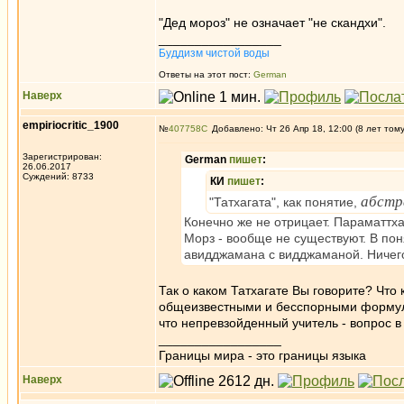
"Дед мороз" не означает "не скандхи".
_________________
Буддизм чистой воды
Ответы на этот пост:
German
Наверх
empiriocritic_1900
№
407758
Добавлено: Чт 26 Апр 18, 12:00 (8 лет том
Зарегистрирован:
German
пишет
:
26.06.2017
Суждений: 8733
КИ
пишет
:
абстр
"Татхагата", как понятие,
Конечно же не отрицает. Параматтха
Морз - вообще не существуют. В пон
авидджамана с видджаманой. Ничего 
Так о каком Татхагате Вы говорите? Что
общеизвестными и бесспорными формулир
что непревзойденный учитель - вопрос в 
_________________
Границы мира - это границы языка
Наверх