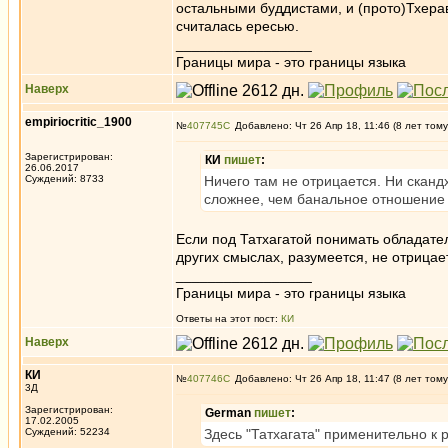
остальными буддистами, и (прото)Тхера
считалась ересью.
_________________
Границы мира - это границы языка
Наверх
empiriocritic_1900
№
407745
Добавлено: Чт 26 Апр 18, 11:46 (8 лет тому
Зарегистрирован:
КИ
пишет
:
26.06.2017
Суждений: 8733
Ничего там не отрицается. Ни сканд
сложнее, чем банальное отношение 
Если под Татхагатой понимать обладателя
других смыслах, разумеется, не отрицае
_________________
Границы мира - это границы языка
Ответы на этот пост:
КИ
Наверх
КИ
№
407746
Добавлено: Чт 26 Апр 18, 11:47 (8 лет тому
3Д
Зарегистрирован:
German
пишет
:
17.02.2005
Суждений: 52234
Здесь "Татхагата" применительно к