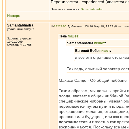
Переживается - experienced (является оп
Ответы на этот пост:
Samantabhadra
Наверх
Samantabhadra
№
392229
Добавлено: Сб 10 Мар 18, 23:28 (8 лет том
удаленный аккаунт
Тень
пишет
:
Зарегистрирован:
10.01.2009
Samantabhadra
пишет
:
Суждений: 10755
Евгений Бобр
пишет
:
и все эти страницы отстаив
Так ведь, опытный характер сос
Махаси Саядо - Об общей ниббане
Таким образом, мы должны прийти к
плода, является общей ниббаной (sa
специфические ниббаны (visesanibb
переживается путем пути и плода, н
прекращение желания, отвращение, 
прошлое или будущее , или как пре
переживается
и известна как пре
воспринимаются. Поскольку все мен