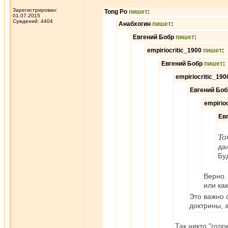
Зарегистрирован:
Tong Po
пишет
:
01.07.2015
Суждений: 4404
Анабхогин
пишет
:
Евгений Бобр
пишет
:
empiriocritic_1900
пишет
:
Евгений Бобр
пишет
:
empiriocritic_19
Евгений Бо
empirio
Ев
То
да
Бу
Верно.
или ка
Это важно 
доктрины, 
Так никто "гол