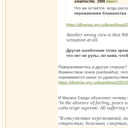
empiriocritic_1900
пишет
:
Что же остаётся, когда расп
переживания блаженства
https://dharma.org.ru/board/pos
Another wrong view is that Ni
sensation at all.
Другая ошибочная точка зрени
что нет ни рупы, ни нама, ч
Поворачиваетесь в другую сторону? 
блаженством покоя (santisukha), пото
переживается какое-то удовольствие
https://dharma.org.ru/board/post392
И Махаси Саядо объясняет, почему
In the absence of feeling, peace 
"
calm reign supreme. All suffering r
"В отсутствие переживаний, ми
старостью, болезнью, смертью