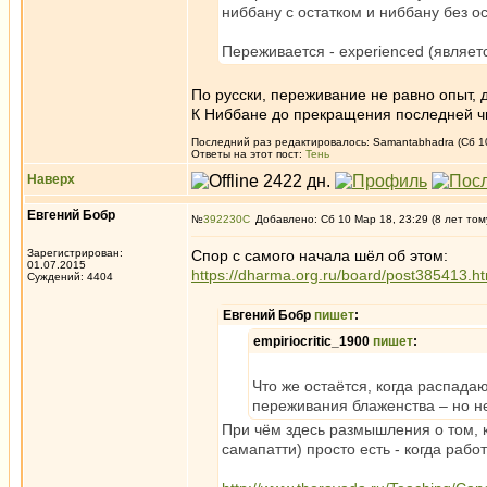
ниббану с остатком и ниббану без ос
Переживается - experienced (являетс
По русски, переживание не равно опыт,
К Ниббане до прекращения последней чи
Последний раз редактировалось: Samantabhadra (Сб 10
Ответы на этот пост:
Тень
Наверх
Евгений Бобр
№
392230
Добавлено: Сб 10 Мар 18, 23:29 (8 лет том
Зарегистрирован:
Спор с самого начала шёл об этом:
01.07.2015
https://dharma.org.ru/board/post385413.
Суждений: 4404
Евгений Бобр
пишет
:
empiriocritic_1900
пишет
:
Что же остаётся, когда распадаю
переживания блаженства – но не
При чём здесь размышления о том, 
самапатти) просто есть - когда работ