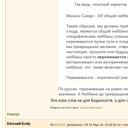
Так ведь, опытный характер
Махаси Саядо - Об общей нибб
Таким образом, мы должны прий
плода, является общей ниббаной
специфические ниббаны (visesa
переживается путем пути и плод
как прекращение желания, отвр
настоящее, прошлое или будуще
ниббана просто
переживается
воспринимают или воспринимают
ниббане, это также включает ни
Переживается - experienced (явл
По русски, переживание не равно о
значение. К Ниббане до прекращени
Эта игра слов не для Бодхисаттв, а для
Ответы на этот пост:
Samantabhadra
Наверх
Евгений Бобр
№
392234
Добавлено: Сб 10 Мар 18, 23:40 (8 лет том