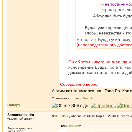
и
непостижимо
играет роли, ч
Абсурдно быть будди
Будда учил прекращени
злобы, невежества - эт
Не только. Будда учил тому,
(непосредственного-достове
Он об этом ничего не знал, да 
ясновидение Будды. Кстати, как 
доказательства того, что они де
Совершенно верно!
А этим вот занимался наш Tong Po. Как 
Ответы на этот пост:
Tong Po
Наверх
Samantabhadra
№
392235
Добавлено: Сб 10 Мар 18, 23:40 (8 лет том
удаленный аккаунт
Тень
пишет
:
Зарегистрирован:
10.01.2009