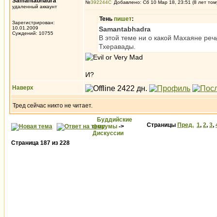
Samantabhadra
№
392244
Добавлено: Сб 10 Мар 18, 23:51 (8 лет том
удаленный аккаунт
Тень
пишет
:
Зарегистрирован:
10.01.2009
Samantabhadra
Суждений: 10755
В этой теме ни о какой Махаяне реч
Тхеравады.
И?
Наверх
Тред сейчас никто не читает.
Буддийские
Страницы
Пред.
1
,
2
,
3
,
форумы
->
Дискуссии
Страница
187
из
228