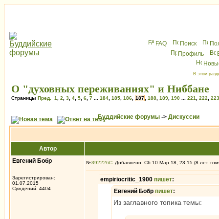
FAQ
Поиск
По
Профиль
Новы
В этом разд
О "духовных переживаниях" и Ниббане
Страницы
Пред.
1
,
2
,
3
,
4
,
5
,
6
,
7
...
184
,
185
,
186
,
187
,
188
,
189
,
190
...
221
,
222
,
22
Буддийские форумы
->
Дискуссии
Автор
Евгений Бобр
№
392226
Добавлено: Сб 10 Мар 18, 23:15 (8 лет том
Зарегистрирован:
empiriocritic_1900
пишет
:
01.07.2015
Суждений: 4404
Евгений Бобр
пишет
:
Из заглавного топика темы: