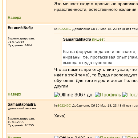
Это мешает людям правильно практикова
нравственности, естественного желания 
Наверх
Евгений Бобр
№
392238
Добавлено: Сб 10 Мар 18, 23:46 (8 лет том
Зарегистрирован:
Samantabhadra
пишет
:
01.07.2015
Суждений: 4404
Вы на форуме недавно и не знаете,
нирваны, т.е. протаскивая опыт (пам
выхода оттуда существа.
Что за память при отсутствии чувств, чт
идёт в этой теме), то Будда проповеду
обучения. Для того и достигается Полн
другим.
Наверх
Samantabhadra
№
392240
Добавлено: Сб 10 Мар 18, 23:48 (8 лет том
удаленный аккаунт
Хаха)
Зарегистрирован:
10.01.2009
Суждений: 10755