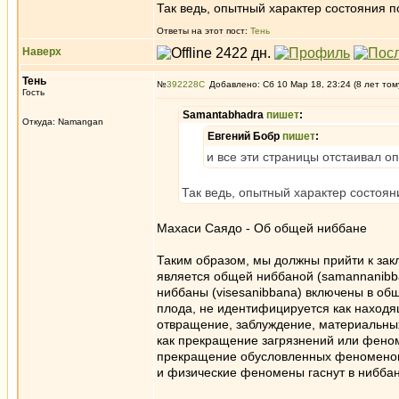
Так ведь, опытный характер состояния п
Ответы на этот пост:
Тень
Наверх
Тень
№
392228
Добавлено: Сб 10 Мар 18, 23:24 (8 лет том
Гость
Samantabhadra
пишет
:
Откуда: Namangan
Евгений Бобр
пишет
:
и все эти страницы отстаивал о
Так ведь, опытный характер состоян
Махаси Саядо - Об общей ниббане
Таким образом, мы должны прийти к зак
является общей ниббаной (samannanibban
ниббаны (visesanibbana) включены в об
плода, не идентифицируется как находящ
отвращение, заблуждение, материальных
как прекращение загрязнений или фено
прекращение обусловленных феноменов,
и физические феномены гаснут в ниббане