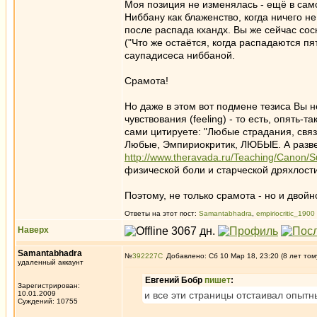
Моя позиция не изменялась - ещё в сам
Ниббану как блаженство, когда ничего не
после распада кхандх. Вы же сейчас со
("Что же остаётся, когда распадаются п
саупадисеса ниббаной.
Срамота!
Но даже в этом вот подмене тезиса Вы 
чувствования (feeling) - то есть, опять-т
сами цитируете: "Любые страдания, свя
Любые, Эмпириокритик, ЛЮБЫЕ. А разве
http://www.theravada.ru/Teaching/Canon/Su
физической боли и старческой дряхлост
Поэтому, не только срамота - но и двой
Ответы на этот пост:
Samantabhadra
,
empiriocritic_1900
Наверх
Samantabhadra
№
392227
Добавлено: Сб 10 Мар 18, 23:20 (8 лет том
удаленный аккаунт
Евгений Бобр
пишет
:
Зарегистрирован:
10.01.2009
и все эти страницы отстаивал опытн
Суждений: 10755