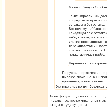
Махаси Саядо - Об общ
Таким образом, мы долж
посредством пути и пло
остатком и без остатка
Вот почему ниббана, ко
находящаяся с остатком
заблуждение, материал
или как прекращение з
переживается
и извес
или воспринимаются. П
также включает ниббану
Переживается - experie
По русски, переживание не
широкое значение. К Нибба
применить, потом уже нет.
Эта игра слов не для Бодхисатт
Вы на форуме недавно и не знаете,
нирваны, т.е. протаскивая опыт (пам
выхода оттуда существа.