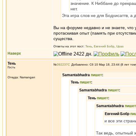
значение. К Ниббане до прекра
нет.
Эта игра слов не для Бодхисаттв, а
Вы на форуме недавно и не знаете, что 
протаскивая опыт (память при отсутстви
существа.
Ответы на этот пост:
Тень
,
Евгений Бобр
,
Upas
Наверх
Тень
№
392237
Добавлено: Сб 10 Мар 18, 23:44 (8 лет том
Гость
Samantabhadra
пишет
:
Откуда: Namangan
Тень
пишет
:
Samantabhadra
пишет
:
Тень
пишет
:
Samantabhadra
пишет
Евгений Бобр
пи
и все эти стра
Так ведь, опытный 