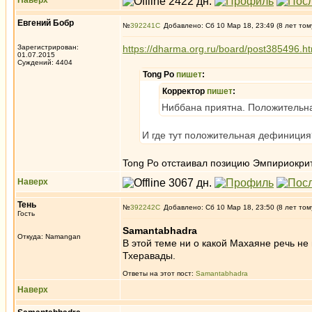
Наверх
Евгений Бобр
№
392241
Добавлено: Сб 10 Мар 18, 23:49 (8 лет том
Зарегистрирован:
https://dharma.org.ru/board/post385496.
01.07.2015
Суждений: 4404
Tong Po
пишет
:
Корректор
пишет
:
Ниббана приятна. Положительн
И где тут положительная дефиниция?
Tong Po отстаивал позицию Эмпириокрит
Наверх
Тень
№
392242
Добавлено: Сб 10 Мар 18, 23:50 (8 лет том
Гость
Samantabhadra
Откуда: Namangan
В этой теме ни о какой Махаяне речь не
Тхеравады.
Ответы на этот пост:
Samantabhadra
Наверх