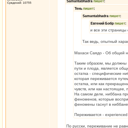
Samantabhadra
пишет
:
Суждений: 10755
Тень
пишет
:
Samantabhadra
пишет
:
Евгений Бобр
пишет
:
и все эти страницы
Так ведь, опытный хара
Махаси Саядо - Об общей 
Таким образом, мы должны 
пути и плода, является общ
остатка - специфические ни
которая переживается путем
остатка, или как прекраще
чувств, или как настоящее,
На самом деле, ниббана пр
феноменов, которые воспри
феномены гаснут в ниббане,
Переживается - experienced
По русски, переживание не рав