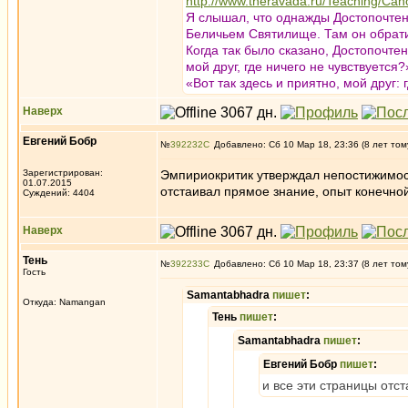
http://www.theravada.ru/Teaching/Can
Я слышал, что однажды Достопочте
Беличьем Святилище. Там он обрати
Когда так было сказано, Достопочте
мой друг, где ничего не чувствуется?
«Вот так здесь и приятно, мой друг: 
Наверх
Евгений Бобр
№
392232
Добавлено: Сб 10 Мар 18, 23:36 (8 лет том
Зарегистрирован:
Эмпириокритик утверждал непостижимост
01.07.2015
отстаивал прямое знание, опыт конечно
Суждений: 4404
Наверх
Тень
№
392233
Добавлено: Сб 10 Мар 18, 23:37 (8 лет том
Гость
Samantabhadra
пишет
:
Откуда: Namangan
Тень
пишет
:
Samantabhadra
пишет
:
Евгений Бобр
пишет
:
и все эти страницы отс