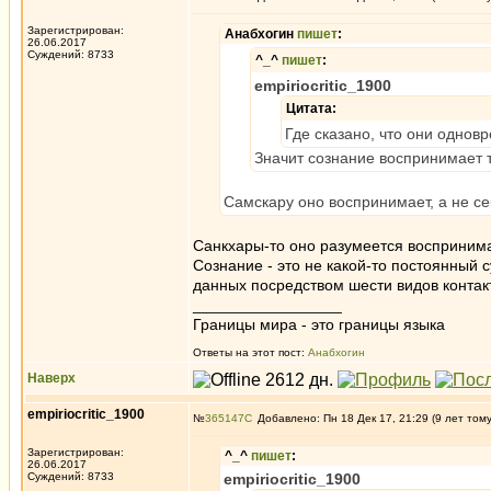
Зарегистрирован:
Анабхогин
пишет
:
26.06.2017
Суждений: 8733
^_^
пишет
:
empiriocritic_1900
Цитата:
Где сказано, что они одно
Значит сознание воспринимает то
Самскару оно воспринимает, а не с
Санкхары-то оно разумеется воспринимает
Сознание - это не какой-то постоянный 
данных посредством шести видов контак
_________________
Границы мира - это границы языка
Ответы на этот пост:
Анабхогин
Наверх
empiriocritic_1900
№
365147
Добавлено: Пн 18 Дек 17, 21:29 (9 лет том
Зарегистрирован:
^_^
пишет
:
26.06.2017
Суждений: 8733
empiriocritic_1900