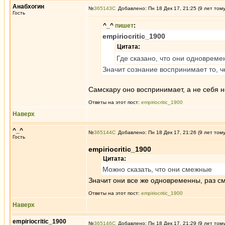
Анабхогин
№
365143
Добавлено: Пн 18 Дек 17, 21:25 (9 лет том
Гость
^_^
пишет
:
empiriocritic_1900
Цитата:
Где сказано, что они одноврем
Значит сознание воспринимает то, че
Самскару оно воспринимает, а не себя 
Ответы на этот пост:
empiriocritic_1900
Наверх
^_^
№
365144
Добавлено: Пн 18 Дек 17, 21:26 (9 лет том
Гость
empiriocritic_1900
Цитата:
Можно сказать, что они смежные
Значит они все же одновременны, раз с
Ответы на этот пост:
empiriocritic_1900
Наверх
empiriocritic_1900
№
365146
Добавлено: Пн 18 Дек 17, 21:29 (9 лет том