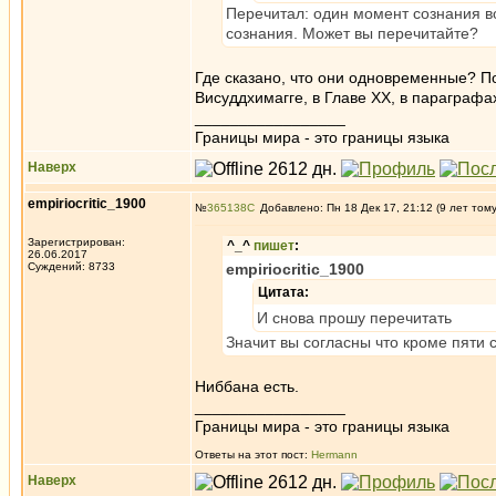
Перечитал: один момент сознания 
сознания. Может вы перечитайте?
Где сказано, что они одновременные? П
Висуддхимагге, в Главе XX, в параграфа
_________________
Границы мира - это границы языка
Наверх
empiriocritic_1900
№
365138
Добавлено: Пн 18 Дек 17, 21:12 (9 лет том
Зарегистрирован:
^_^
пишет
:
26.06.2017
Суждений: 8733
empiriocritic_1900
Цитата:
И снова прошу перечитать
Значит вы согласны что кроме пяти 
Ниббана есть.
_________________
Границы мира - это границы языка
Ответы на этот пост:
Hermann
Наверх