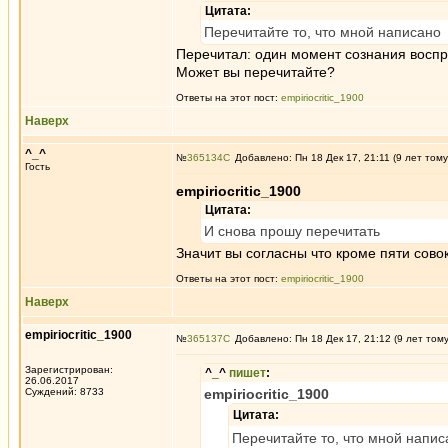
Цитата:
Перечитайте то, что мной написано
Перечитал: один момент сознания восп
Может вы перечитайте?
Ответы на этот пост:
empiriocritic_1900
Наверх
^_^
№
365134
Добавлено: Пн 18 Дек 17, 21:11 (9 лет тому
Гость
empiriocritic_1900
Цитата:
И снова прошу перечитать
Значит вы согласны что кроме пяти сово
Ответы на этот пост:
empiriocritic_1900
Наверх
empiriocritic_1900
№
365137
Добавлено: Пн 18 Дек 17, 21:12 (9 лет том
Зарегистрирован:
^_^
пишет
:
26.06.2017
Суждений: 8733
empiriocritic_1900
Цитата:
Перечитайте то, что мной напис