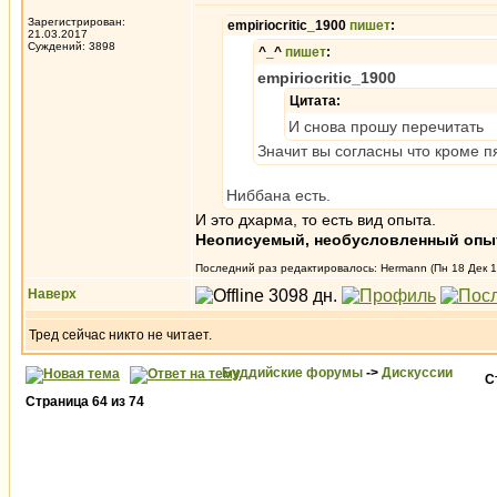
Зарегистрирован:
empiriocritic_1900
пишет
:
21.03.2017
Суждений: 3898
^_^
пишет
:
empiriocritic_1900
Цитата:
И снова прошу перечитать
Значит вы согласны что кроме п
Ниббана есть.
И это дхарма, то есть вид опыта.
Неописуемый, необусловленный опы
Последний раз редактировалось: Hermann (Пн 18 Дек 17
Наверх
Тред сейчас никто не читает.
Буддийские форумы
->
Дискуссии
С
Страница
64
из
74