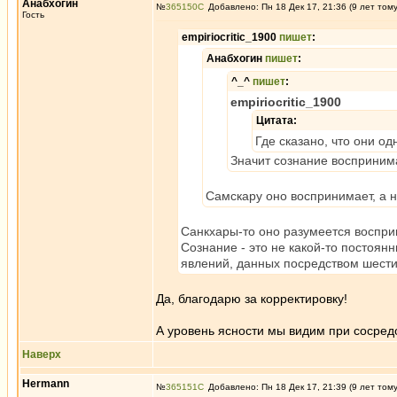
Анабхогин
№
365150
Добавлено: Пн 18 Дек 17, 21:36 (9 лет том
Гость
empiriocritic_1900
пишет
:
Анабхогин
пишет
:
^_^
пишет
:
empiriocritic_1900
Цитата:
Где сказано, что они о
Значит сознание воспринимае
Самскару оно воспринимает, а 
Санкхары-то оно разумеется восприни
Сознание - это не какой-то постоян
явлений, данных посредством шести 
Да, благодарю за корректировку!
А уровень ясности мы видим при сосредо
Наверх
Hermann
№
365151
Добавлено: Пн 18 Дек 17, 21:39 (9 лет том