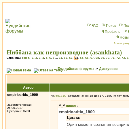
FAQ
Поиск
По
Профиль
Новы
В этом разд
Ниббана как непроизводное (asankhata)
Страницы
Пред.
1
,
2
,
3
,
4
,
5
,
6
,
7
...
61
,
62
,
63
,
64
,
65
,
66
,
67
,
68
,
69
,
70
,
71
,
72
,
73
,
7
Буддийские форумы
->
Дискуссии
Автор
empiriocritic_1900
№
365131
Добавлено: Пн 18 Дек 17, 21:07 (9 лет том
Зарегистрирован:
^_^
пишет
:
26.06.2017
Суждений: 8733
empiriocritic_1900
Цитата:
Один момент сознания восприн