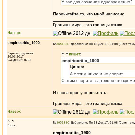
У вас два сознания одновременно?
Перечитайте то, что мной написано.
_________________
Границы мира - это границы языка
Наверх
empiriocritic_1900
№
365132
Добавлено: Пн 18 Дек 17, 21:08 (9 лет том
Зарегистрирован:
^_^
пишет
:
26.06.2017
Суждений: 8733
empiriocritic_1900
Цитата:
А с этим никто и не спорит
С этим спорите вы, говоря что кроме
И снова прошу перечитать.
_________________
Границы мира - это границы языка
Наверх
^_^
№
365133
Добавлено: Пн 18 Дек 17, 21:08 (9 лет том
Гость
empiriocritic_1900