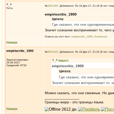
^_^
№
365139
Добавлено: Пн 18 Дек 17, 21:16 (9 лет том
Гость
empiriocritic_1900
Цитата:
Где сказано, что они одновременны
Значит сознание воспринимает то, чего у
Ответы на этот пост:
empiriocritic_1900
,
Анабхогин
Наверх
empiriocritic_1900
№
365142
Добавлено: Пн 18 Дек 17, 21:22 (9 лет том
Зарегистрирован:
^_^
пишет
:
26.06.2017
Суждений: 8733
empiriocritic_1900
Цитата:
Где сказано, что они одноврем
Значит сознание воспринимает то, че
Можно сказать, что они смежные. Но даж
_________________
Границы мира - это границы языка
Наверх