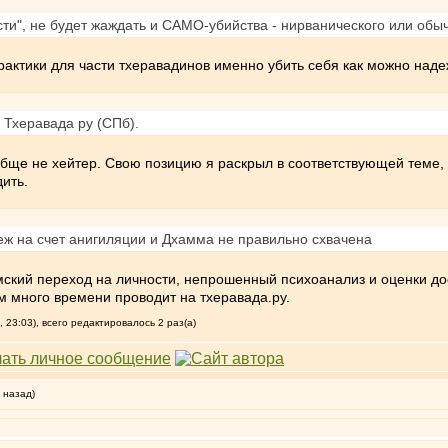
ости", не будет жаждать и САМО-убийства - нирванического или обы
 практики для части тхеравадинов именно убить себя как можно над
 Тхеравада ру (СПб).
бще не хейтер. Свою позицию я раскрыл в соответствующей теме, 
дить.
беж на счет анигиляции и Дхамма не правильно схвачена
амский переход на личности, непрошенный психоанализ и оценки д
 много времени проводит на тхеравада.ру.
 23:03), всего редактировалось 2 раз(а)
 назад)