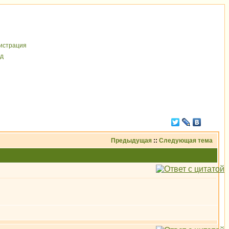
иcтрaция
д
Предыдущая
::
Следующая тема