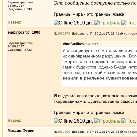
Это сообщение доступно только по
Зарегистрирован:
26.06.2017
_________________
Суждений: 8733
Границы мира - это границы языка
Наверх
empiriocritic_1900
№
363927
Добавлено: Пт 15 Дек 17, 23:41 (9 лет тому
Зарегистрирован:
VladStulikov
пишет
:
26.06.2017
Суждений: 8733
У. ассоциируется с материалистич.
их одновременном разрушении. Вслед
смерти тела и никакого посмертног
самих буддистов, однако Будда четко
один раз, то от этой жизни надо по
верили в реальное существовани
Я выделил два аспекта, которые показы
тхеравадинами. Существование самости,
_________________
Границы мира - это границы языка
Наверх
Максим Фурин
№
363929
Добавлено: Пт 15 Дек 17, 23:45 (9 лет тому