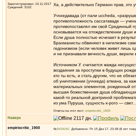
Зарегистрирован: 10.11.2017
Ха, а действительно Германн прав, это 
Суждений: 3102
Уччхедавада (от пали uccheda, «разруш
противоположность сассатаваде — учени
противопоставлял им свой Срединный пут
основывается на отождествлении души и
Если душа полностью исчезает в резуль
Брахманисты обвиняют в нигилизме самих 
гедонизмом (если человек живет лишь од
и не признавали вечность души, верили 
Источником У. считается жажда несущес
воздаяния за проступки в будущих рожде
кто ты есть, и стать другим, что не об
об уничтожении (уччхеда) атмана, за к
материальных элементов, рожденный отц
высшая божественная душа обладающая 
какой-то реальной доктриной проблемат
из ума Пуруша, сущность к-рого — свет..
Ответы на этот пост:
empiriocritic_1900
Наверх
empiriocritic_1900
№
363926
Добавлено: Пт 15 Дек 17, 23:38 (9 лет тому