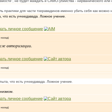
"самости", не будет жаждать и САМО-убийства - нирванического или
цель практики для части тхеравадинов именно убить себя как можно
, что есть уччхедавада. Ложное учение.
 назад)
сле авторизации.
 назад)
пыта, что есть уччхедавада. Ложное учение.
онизмом.
 назад)