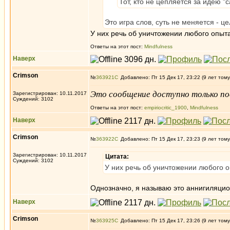
Тот, кто не цепляется за идею 
Это игра слов, суть не меняется - 
У них речь об уничтожении любого опыта
Ответы на этот пост:
Mindfulness
Наверх
Crimson
№
363921
Добавлено: Пт 15 Дек 17, 23:22 (9 лет тому
Это сообщение доступно только по
Зарегистрирован: 10.11.2017
Суждений: 3102
Ответы на этот пост:
empiriocritic_1900
,
Mindfulness
Наверх
Crimson
№
363922
Добавлено: Пт 15 Дек 17, 23:23 (9 лет тому
Зарегистрирован: 10.11.2017
Цитата:
Суждений: 3102
У них речь об уничтожении любого о
Однозначно, я называю это аннигиляци
Наверх
Crimson
№
363925
Добавлено: Пт 15 Дек 17, 23:26 (9 лет тому