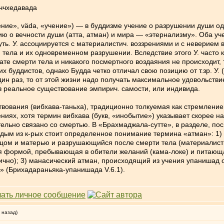
уччхедавада
ение», väda, «учение») — в буддизме учение о разрушении души 
ю о вечности души (атта, атман) и мира — «этернализму». Оба у
ь. У. ассоциируется с материалистич. воззрениями и с неверием в
 тела и их одновременном разрушении. Вследствие этого У. часто 
тате смерти тела и никакого посмертного воздаяния не происходит
буддистов, однако Будда четко отличал свою позицию от т.зр. У. (
ин раз, то от этой жизни надо получать максимальное удовольствие
в реальное существование эмпирич. самости, или индивида.
твования (вибхава-таньха), традиционно толкуемая как стремление
ниях, хотя термин вибхава (букв, «инобытие») указывает скорее на
язательно связано со смертью. В «Брахмаджала-сутте», в разделе, п
аждым из к-рых стоит определенное понимание термина «атман»: 1
ом и матерью и разрушающийся после смерти тела (материалистич
формой, пребывающая в обители желаний (кама-локе) и питающа
ично); 3) манасический атман, происходящий из учения упанишад
.» (Брихадараньяка-упанишада V.6.1).
 назад)