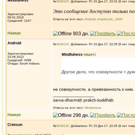
Mindfulness
№
363910
Добавлено: Пт 15 Дек 17, 22:31 (9 лет тому
Это сообщение доступно только по
Зарегистрирован:
09.01.2016
Ответы на этот пост:
Android
,
empiriocritic_1900
Суждений: 1247
Наверх
Android
№
363912
Добавлено: Пт 15 Дек 17, 22:35 (9 лет тому
Зарегистрирован:
Mindfulness
пишет
:
23.09.2012
Суждений: 4498
Откуда: South Indiana
Другое дело, что совокупности = дук
не совокупности, а привязанность к ним.
_________________
sarva-dharmāḥ prakṛti-śuddhāḥ
Ответы на этот пост:
Mindfulness
Наверх
Crimson
№
363913
Добавлено: Пт 15 Дек 17, 22:45 (9 лет тому