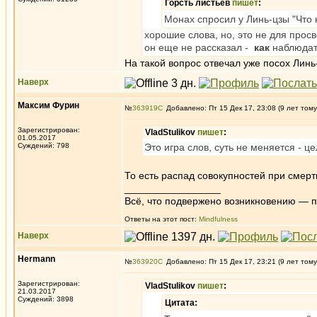
Горсть листьев
пишет
:
Монах спросил у Линь-цзы "Что 
хорошие слова, но, это не для прос
он еще не рассказал -
как
наблюдат
На такой вопрос отвечал уже посох Линь
Наверх
Максим Фурин
№
363919
Добавлено: Пт 15 Дек 17, 23:08 (9 лет тому
Зарегистрирован:
VladStulikov
пишет
:
01.05.2017
Суждений: 798
Это игра слов, суть не меняется - 
То есть распад совокупностей при смерт
_________________
Всё, что подвержено возникновению — 
Ответы на этот пост:
Mindfulness
Наверх
Hermann
№
363920
Добавлено: Пт 15 Дек 17, 23:21 (9 лет тому
Зарегистрирован:
VladStulikov
пишет
:
21.03.2017
Суждений: 3898
Цитата: