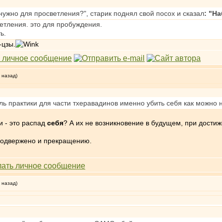
нужно для просветления?", старик поднял свой посох и сказал
: "Н
ветления. это для пробуждения.
ь.
-цзы.
 назад)
цель практики для части тхеравадинов именно убить себя как можно
и - это распад
себя
? А их не возникновение в будущем, при достиж
подвержено и прекращению.
 назад)