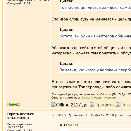
Зарегистрирован: 10.11.2017
Цитата:
Суждений: 3102
Тот, кто не цепляется за идею "сам
Это игра слов, суть не меняется - цель
Цитата:
Кстати, вы один из хейтеров общины
Абсолютно не хейтер этой общины и воо
интересно - можете там почитать и обсу
Цитата:
Заметил, что когда у человека свер
Я тоже заметил, что если начинается х
приверженец Топперовады либо слишком
Последний раз редактировалось: Crimson (Пт 15 Дек 17,
Ответы на этот пост:
Максим Фурин
,
Hermann
Наверх
Горсть листьев
№
363917
Добавлено: Пт 15 Дек 17, 23:00 (9 лет тому
Фикус, Историк
Зарегистрирован:
о_О
пишет
:
10.09.2010
Суждений: 31235