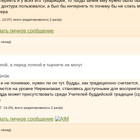
ернеть и у всех его туварищей, то тыгды зачем ему нужно было бы
 дохтура пользовалси, а был бы интернеть то почему бы не слать 
тера
 14:37), всего редактировалось 2 раз(а)
 назад)
пой, а перед толпой в тырнете не могут.
, и не понимаю, нужен ли он тут. Будды, как традиционно считаетс
яются на уровне Нирманакаи, становясь доступными для восприят
дда может присутствовать среди Учителей буддийской традиции (
.
, 14:26), всего редактировалось 2 раз(а)
 назад)