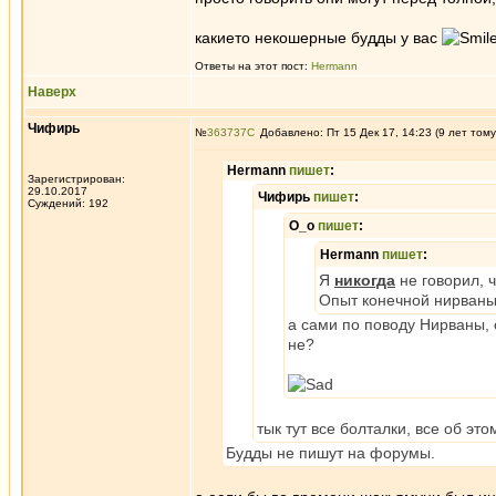
какието некошерные будды у вас
Ответы на этот пост:
Hermann
Наверх
Чифирь
№
363737
Добавлено: Пт 15 Дек 17, 14:23 (9 лет тому
Hermann
пишет
:
Зарегистрирован:
29.10.2017
Чифирь
пишет
:
Суждений: 192
О_о
пишет
:
Hermann
пишет
:
Я
никогда
не говорил, 
Опыт конечной нирваны
а сами по поводу Нирваны, 
не?
тык тут все болталки, все об эт
Будды не пишут на форумы.