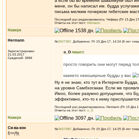
а если бы во времени шакьямуни был инт
мене, он бы написал им. будда услугами
письма мелким почерком тибетские мас
Последний раз редактировалось: Чифирь (Пт 15 Дек 17,
Ответы на этот пост:
Hermann
Наверх
Hermann
№
363738
Добавлено: Пт 15 Дек 17, 14:24 (9 лет тому
Зарегистрирован:
о_О
пишет
:
21.03.2017
Суждений: 3898
просто говорить они могут перед тол
какието некошерные будды у вас
Ну я не знаю, кто тут в Интернете Будда
на уровне Самбхогакаи. Если же проявл
Имхо, более разумно допущение, что Бу
эффективно, кто-то к нему прислушается
Последний раз редактировалось: Hermann (Пт 15 Дек 17
Ответы на этот пост:
о_О
Наверх
Си-ва-кон
№
363739
Добавлено: Пт 15 Дек 17, 14:25 (9 лет тому
སྲི་བ་དཀོན