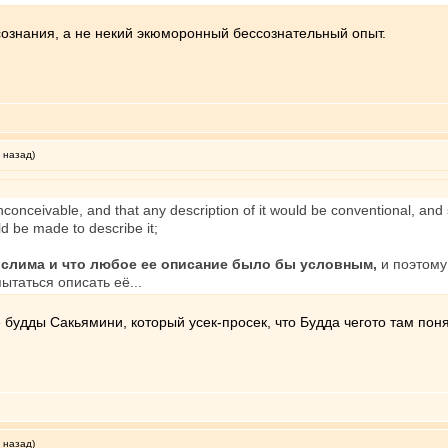
ознания, а не некий экюморонный бессознательный опыт.
 назад)
conceivable, and that any description of it would be conventional, and s
d be made to describe it;
мыслима и что любое ее описание было бы условным,
и поэтому 
ытаться описать её...
че будды Сакьямини, который усек-просек, что Будда чегото там пон
 назад)