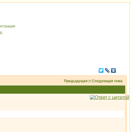
иcтрaция
д
Предыдущая
::
Следующая тема