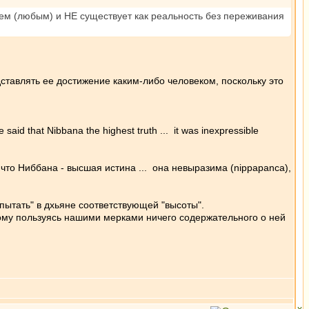
ием (любым) и НЕ существует как реальность без переживания
едставлять ее достижение каким-либо человеком, поскольку это
 said that Nibbana the highest truth ... it was inexpressible
что Ниббана - высшая истина ... она невыразима (nippapanca),
спытать" в дхьяне соответствующей "высоты".
потому пользуясь нашими мерками ничего содержательного о ней