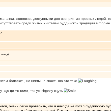
манакаи, становясь доступными для восприятия простых людей, т
исутствовать среди живых Учителей буддийской традиции в форме 
л?
 назад)
б этом болтають, но никты не знаеть шо это таке
зу,
що це те саме
, так усi вiдразу сцуть
тов, очень легко проверить, что я никогда не путал буддийскую пуст
 опыт пустоты (это аспект ригпа). Святым это меня не делает, это 