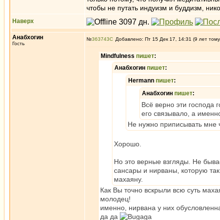
чтобы не путать индуизм и буддизм, нико
Наверх
Анабхогин
№
363743
Добавлено: Пт 15 Дек 17, 14:31 (9 лет тому
Гость
Mindfulness
пишет
:
Анабхогин
пишет
:
Hermann
пишет
:
Анабхогин
пишет
:
Всё верно эти господа 
его связывало, а именн
Не нужно приписывать мне 
Хорошо.
Но это верные взгляды. Не быва
сансары и нирваны, которую так
махаяну.
Как Вы точно вскрыли всю суть маха
молодец!
именно, нирвана у них обусловленна
да да