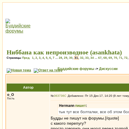
Ниббана как непроизводное (asankhata)
Страницы
Пред.
1
,
2
,
3
,
4
,
5
,
6
,
7
...
28
,
29
,
30
,
31
,
32
,
33
,
34
...
67
,
68
,
69
,
70
,
71
,
72
Буддийские форумы
->
Дискуссии
Автор
о_О
№
363736
Добавлено: Пт 15 Дек 17, 14:20 (9 лет тому
Гость
Hermann
пишет
:
тык тут все болталки, все об этом б
Будды не пишут на форумы.[/quote]
с какого перепугу?
просто говорить они могут перед толпой,