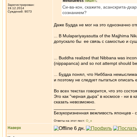
Mindfulness
пишет
:
Зарегистрирован:
Си-ва-кон, скажите, асанскрита-дх
19.12.2014
Суждений: 9073
сознанием?
Даже Будда не мог на это однозначно от
... В Mulapariyayasutta of the Majjhima
допускало бы ее связь с самостью и сущ
... Buddha realized that Nibbana was inconc
(nippapanca) and so not attempt should be
... Будда понял, что Ниббана немыслима
и поэтому не следует пытаться описать е
Во всех текстах говорится, что это сост
Это как "черная дыра" в космосе - ни в 
сказать невозможно.
_________________
Безукоризненная вежливость японцев - с
Ответы на этот пост:
О_о
Наверх