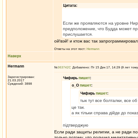
Цитата:
Если же проявляются на уровне Нир
предположение, что Будда может пр
прислушается.
ой!вэй! и ктож вас так запрограммирова
Ответы на этот пост:
Hermann
Наверх
Hermann
№
363742
Добавлено: Пт 15 Дек 17, 14:29 (9 лет тому
Зарегистрирован:
Чифирь
пишет
:
21.03.2017
Суждений: 3898
о_О
пишет
:
Чифирь
пишет
:
тык тут все болталки, все о
це так.
а як тільки справа дійде до пока
підтверджую
Если ради защиты религии, а не ради пон
только потому, что получил медитативный