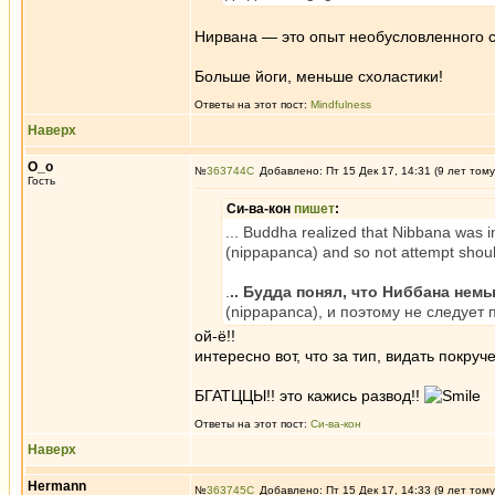
Нирвана — это опыт необусловленного с
Больше йоги, меньше схоластики!
Ответы на этот пост:
Mindfulness
Наверх
О_о
№
363744
Добавлено: Пт 15 Дек 17, 14:31 (9 лет тому
Гость
Си-ва-кон
пишет
:
... Buddha realized that Nibbana was in
(nippapanca) and so not attempt shoul
.
.. Будда понял, что Ниббана не
(nippapanca), и поэтому не следует п
ой-ё!!
интересно вот, что за тип, видать покру
БГАТЦЦЫ!! это кажись развод!!
Ответы на этот пост:
Си-ва-кон
Наверх
Hermann
№
363745
Добавлено: Пт 15 Дек 17, 14:33 (9 лет тому