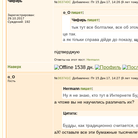
Чифирь
№
363740
Добавлено: Пт 15 Дек 17, 14:26 (9 лет тому
о_О
пишет
:
Зарегистрирован:
29.10.2017
Чифирь
пишет
:
Суждений: 192
тык тут все болталки, все об эт
це так.
а як тільки справа дійде до показу,
щ
підтверджую
Ответы на этот пост:
Hermann
Наверх
о_О
№
363741
Добавлено: Пт 15 Дек 17, 14:27 (9 лет тому
Гость
Hermann
пишет
:
Ну я не знаю, кто тут в Интернете Бу
а чтоже вы не научились различать их?
Цитата:
Будды, как традиционно считается, 
аХ! оставьте все эти бумажные тысячеле