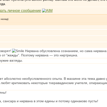
гда.
 назад)
говорят!
Нирвана обусловлена сознанием, но сама нирвана я
о от "жажды". Поэтому нирвана — это ниртришна.
чужие взгляды.
ет абсолютно необусловленного опыта. В махаяне эта тема давно 
 любят критиковать некоторые тхеравадинские учителя, опирающие
яны!
, сансара и нирвана в этом едины и потому одинаково пусты!