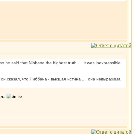
o he said that Nibbana the highest truth ... it was inexpressible
он сказал, что Ниббана - высшая истина ... она невыразима
ял..