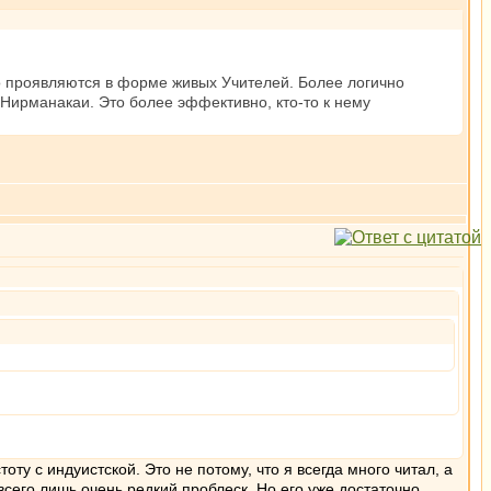
о проявляются в форме живых Учителей. Более логично
Нирманакаи. Это более эффективно, кто-то к нему
оту с индуистской. Это не потому, что я всегда много читал, а
всего лишь очень редкий проблеск. Но его уже достаточно,