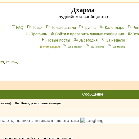
Дхарма
Буддийское сообщество
FAQ
Поиск
Пользователи
Группы
Календарь
Peг
Профиль
Войти и проверить личные сообщения
Вхo
Новые посты
За сегодня
За неделю
В этом разделе:
За сегодня
За неделю
За месяц
,
73
,
74
След.
Сообщение
 назад)
Re: Никогда от слова никогда
олтають, но никты не знаеть шо это таке
 а перед толпой в тырнете не могут.