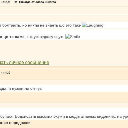
 назад)
Re: Никогда от слова никогда
ом болтають, но никты не знаеть шо это таке
о це те саме
, так усi вiдразу сцуть
 назад)
дда, и нужен ли он тут.
обучают Бодхисаттв высоких бхуми в медитативных видениях, на у
тние передрязги.