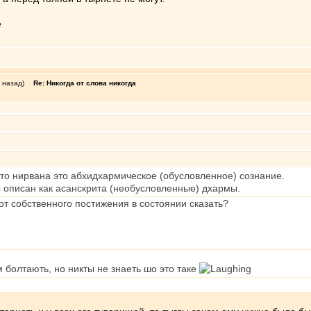
 назад)
Re: Никогда от слова никогда
что нирвана это абхидхармическое (обусловленное) сознание.
 описан как асанскрита (необусловленные) дхармы.
от собственного постижения в состоянии сказать?
ом болтають, но никты не знаеть шо это таке