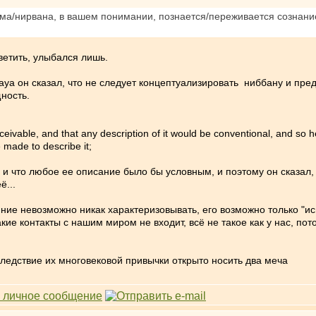
арма/нирвана, в вашем понимании, познается/переживается сознан
ветить, улыбался лишь.
 Nikaya он сказал, что не следует концептуализировать ниббану и пр
ность.
eivable, and that any description of it would be conventional, and so he
 made to describe it;
 и что любое ее описание было бы условным, и поэтому он сказал, 
ё...
ояние невозможно никак характеризовывать, его возможно только "и
какие контакты с нашим миром не входит, всё не такое как у нас, 
ледствие их многовековой привычки открыто носить два меча