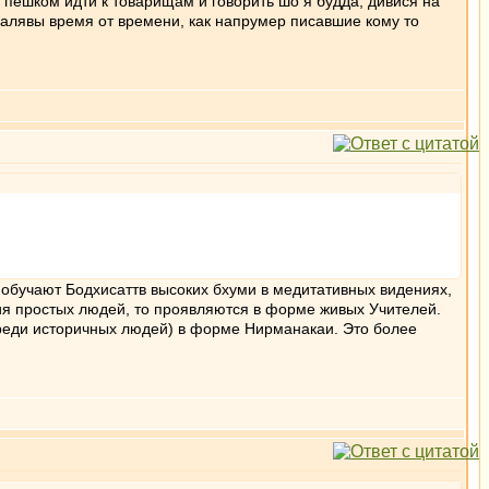
 пешком идти к товарищам и говорить шо я будда, дивися на
малявы время от времени, как напрумер писавшие кому то
я, обучают Бодхисаттв высоких бхуми в медитативных видениях,
ия простых людей, то проявляются в форме живых Учителей.
среди историчных людей) в форме Нирманакаи. Это более