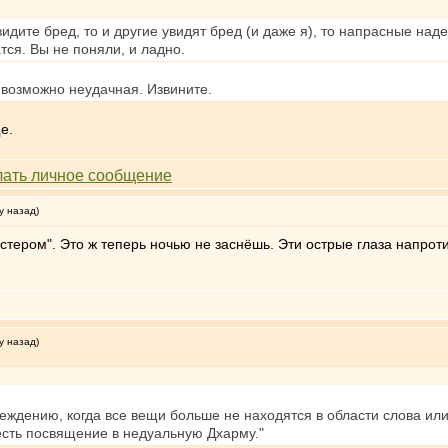
видите бред, то и другие увидят бред (и даже я), то напрасные над
тся. Вы не поняли, и ладно.
 возможно неудачная. Извините.
е.
у назад)
тером". Это ж теперь ночью не заснёшь. Эти острые глаза напроти
у назад)
ению, когда все вещи больше не находятся в области слова или р
есть посвящение в недуальную Дхарму."