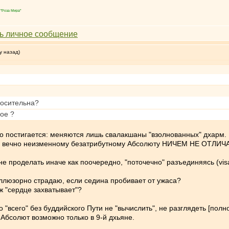
"Роза Мира"
у назад)
носительна?
кое ?
то постигается: меняются лишь свалакшаны "взолнованных" дхарм.
ожено вечно неизменному безатрибутному Абсолюту НИЧЕМ НЕ ОТЛИ
 не проделать иначе как поочередно, "поточечно" разъединяясь (vi
 иллюзорно страдаю, если седина пробивает от ужаса?
ж "сердце захватывает"?
 "всего" без буддийского Пути не "вычислить", не разглядеть [полн
 Абсолют возможно только в 9-й дхьяне.