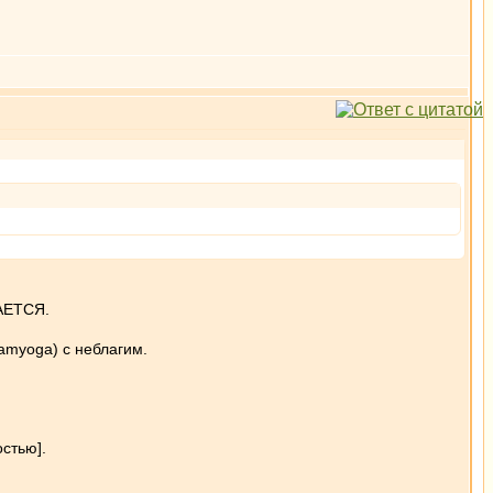
ЧАЕТСЯ.
samyoga) с неблагим.
остью].