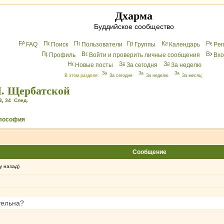
Дхарма
Буддийское сообщество
FAQ
Поиск
Пользователи
Группы
Календарь
Peг
Профиль
Войти и проверить личные сообщения
Вхo
Новые посты
За сегодня
За неделю
В этом разделе:
За сегодня
За неделю
За месяц
. Щербатской
3
,
34
След.
лософия
Сообщение
у назад)
тельна?