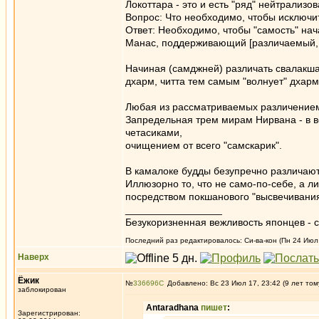
Локоттара - это и есть "ряд" нейтрализо
Вопрос: Что необходимо, чтобы исключит
Ответ: Необходимо, чтобы "самость" на
Манас, поддерживающий [различаемый, 
Начиная (самджней) различать свалакш
дхарм, читта тем самым "волнует" дхарм
Любая из рассматриваемых различением д
Запредельная трем мирам Нирвана - в ве
четасиками,
очищением от всего "самскарик".
В камалоке будды безупречно различают 
Иллюзорно то, что не само-по-себе, а 
посредством покшанового "высвечивания"
_________________
Безукоризненная вежливость японцев - с
Последний раз редактировалось: Си-ва-кон (Пн 24 Июл 
Наверх
Ёжик
№
336696
Добавлено: Вс 23 Июл 17, 23:42 (9 лет том
заблокирован
Antaradhana
пишет
:
Зарегистрирован: