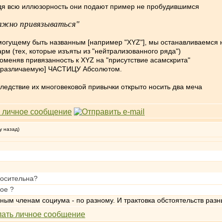
видя всю иллюзорность они подают пример не пробудившимся
Олжно привязываться"
могущему быть названным [например "XYZ"], мы останавливаемся на
рм (тех, которые изъяты из "нейтрализованного ряда")
меняв привязанность к ХYZ на "присутствие асамскрита"
 [различаемую] ЧАСТИЦУ Абсолютом.
ледствие их многовековой привычки открыто носить два меча
у назад)
носительна?
кое ?
ным членам социума - по разному. И трактовка обстоятельств раз