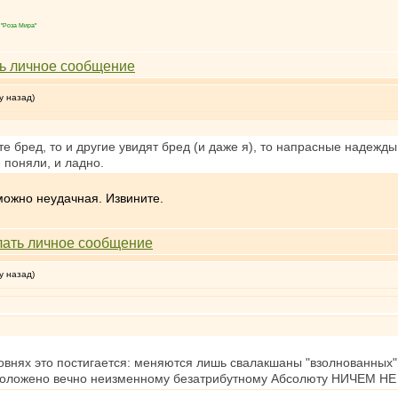
"Роза Мира"
у назад)
е бред, то и другие увидят бред (и даже я), то напрасные надежды
 поняли, и ладно.
можно неудачная. Извините.
у назад)
овнях это постигается: меняются лишь свалакшаны "взолнованных"
к и положено вечно неизменному безатрибутному Абсолюту НИЧЕМ 