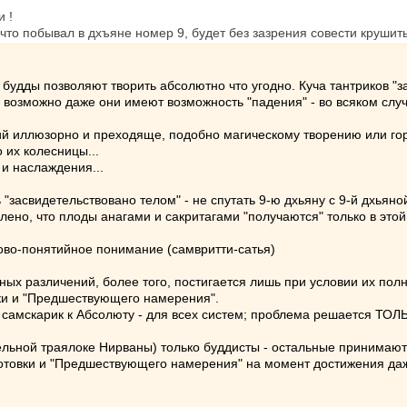
 !
что побывал в дхъяне номер 9, будет без зазрения совести круши
будды позволяют творить абсолютно что угодно. Куча тантриков "заб
ь - возможно даже они имеют возможность "падения" - во всяком сл
й иллюзорно и преходяще, подобно магическому творению или гор
 их колесницы...
и наслаждения...
"засвидетельствовано телом" - не спутать 9-ю дхьяну с 9-й дхьян
лено, что плоды анагами и сакритагами "получаются" только в этой
ково-понятийное понимание (самвритти-сатья)
ных различений, более того, постигается лишь при условии их пол
ки и "Предшествующего намерения".
 самскарик к Абсолюту - для всех систем; проблема решается ТО
ельной траялоке Нирваны) только буддисты - остальные принимают
готовки и "Предшествующего намерения" на момент достижения даж