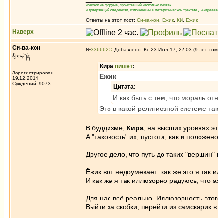
новичок на форуме, прочитавший несколько книжек
и доверяющий сведениям, изложенным в метафизическом трактате Д.Андреева 
Ответы на этот пост:
Си-ва-кон
,
Ёжик
,
КИ
,
Ёжик
Наверх
Си-ва-кон
№
336662
Добавлено: Вс 23 Июл 17, 22:03 (9 лет том
སྲི་བ་དཀོན
Кира
пишет
:
Зарегистрирован:
Ёжик
19.12.2014
Суждений: 9073
Цитата:
И как быть с тем, что мораль от
Это в какой религиозной системе та
В буддизме,
Кира
, на высших уровнях э
А "таковость" их, пустота, как и пол
Другое дело, что путь до таких "вершин"
Ёжик вот недоумевает: как же это я так
И как же я так иллюзорно радуюсь, что а
Для нас всё реально. Иллюзорность этого
Выйти за скобки, перейти из самскарик в