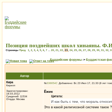
Позиция позднейших школ хинаяны. Ф.И
Страницы
Пред.
1
,
2
,
3
,
4
,
5
,
6
,
7
...
20
,
21
,
22
,
23
,
24
,
25
,
26
,
27
,
28
,
29
,
30
,
31
,
32
,
3
Буддийские форумы
->
Буддистская фи
Автор
Кира
№
336654
Добавлено: Вс 23 Июл 17, 21:33 (9 лет том
Кирилл
Зарегистрирован:
Ёжик
18.03.2012
Цитата:
Суждений: 11534
Откуда: Москва
И как быть с тем, что мораль относи
Это в какой религиозной системе такое ?
_________________