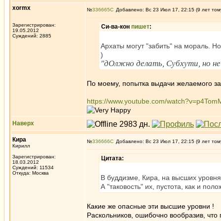
xormx
№
336665
Добавлено: Вс 23 Июл 17, 22:15 (9 лет том
Зарегистрирован:
Си-ва-кон
пишет
:
19.05.2012
Суждений: 2885
Архаты могут "забить" на мораль. 
)
"дОлжно делать, Субхути, но н
По моему, попытка выдачи желаемого за
https://www.youtube.com/watch?v=p4To
Наверх
Кира
№
336666
Добавлено: Вс 23 Июл 17, 22:15 (9 лет том
Кирилл
Зарегистрирован:
Цитата:
18.03.2012
Суждений: 11534
Откуда: Москва
В буддизме, Кира, на высших уровн
А "таковость" их, пустота, как и 
Какие же опасные эти высшие уровни !
Раскольников, ошибочно вообразив, что 