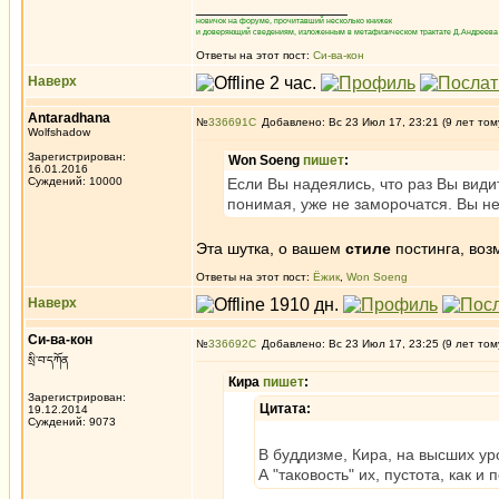
_________________
новичок на форуме, прочитавший несколько книжек
и доверяющий сведениям, изложенным в метафизическом трактате Д.Андреева 
Ответы на этот пост:
Си-ва-кон
Наверх
Antaradhana
№
336691
Добавлено: Вс 23 Июл 17, 23:21 (9 лет том
Wolfshadow
Зарегистрирован:
Won Soeng
пишет
:
16.01.2016
Суждений: 10000
Если Вы надеялись, что раз Вы видит
понимая, уже не заморочатся. Вы не
Эта шутка, о вашем
стиле
постинга, воз
Ответы на этот пост:
Ёжик
,
Won Soeng
Наверх
Си-ва-кон
№
336692
Добавлено: Вс 23 Июл 17, 23:25 (9 лет том
སྲི་བ་དཀོན
Кира
пишет
:
Зарегистрирован:
Цитата:
19.12.2014
Суждений: 9073
В буддизме, Кира, на высших ур
А "таковость" их, пустота, ка