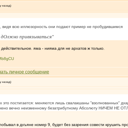
у назад)
Но, видя всю иллюзорность они подают пример не пробудившимся
е дОлжно привязываться"
 действительное. яма - нияма для не архатов ж только.
mMb8gCU
у назад)
ях это постигается: меняются лишь свалакшаны "взолнованных" дха
положено вечно неизменному безатрибутному Абсолюту НИЧЕМ НЕ О
побывал в дхъяне номер 9, будет без зазрения совести крушить п