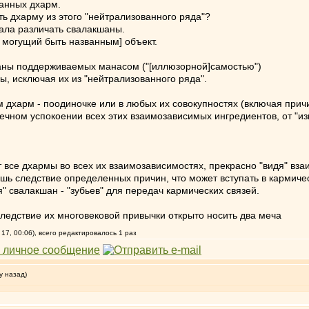
ванных дхарм.
ь дхарму из этого "нейтрализованного ряда"?
чала различать свалакшаны.
могущий быть названным] объект.
аны поддерживаемых манасом ("[иллюзорной]самостью")
ы, исключая их из "нейтрализованного ряда".
харм - поодиночке или в любых их совокупностях (включая причины
чном успокоении всех этих взаимозависимых ингредиентов, от "из
все дхармы во всех их взаимозависимостях, прекрасно "видя" вза
лишь следствие определенных причин, что может вступать в кармич
 свалакшан - "зубьев" для передач кармических связей.
ледствие их многовековой привычки открыто носить два меча
17, 00:06), всего редактировалось 1 раз
у назад)