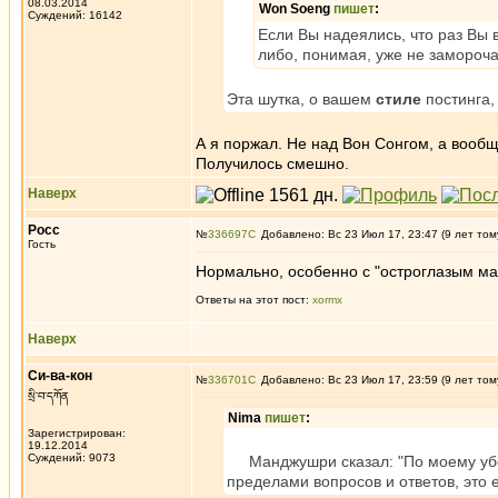
08.03.2014
Won Soeng
пишет
:
Суждений: 16142
Если Вы надеялись, что раз Вы 
либо, понимая, уже не замороча
Эта шутка, о вашем
стиле
постинга,
А я поржал. Не над Вон Сонгом, а вообщ
Получилось смешно.
Наверх
Росс
№
336697
Добавлено: Вс 23 Июл 17, 23:47 (9 лет том
Гость
Нормально, особенно с "остроглазым мас
Ответы на этот пост:
xormx
Наверх
Си-ва-кон
№
336701
Добавлено: Вс 23 Июл 17, 23:59 (9 лет том
སྲི་བ་དཀོན
Nima
пишет
:
Зарегистрирован:
19.12.2014
Суждений: 9073
Манджушри сказал: "По моему убежд
пределами вопросов и ответов, это 