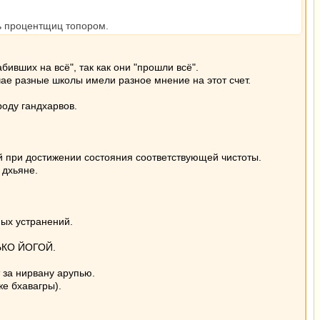
ть процентщиц топором.
ивших на всё", так как они "прошли всё".
учае разные школы имели разное мнение на этот счет.
оду гандхарвов.
ой при достижении состояния соответствующей чистоты.
 дхьяне.
ных устранений.
ЛЬКО ЙОГОЙ.
 за нирвану арупью.
е бхавагры).