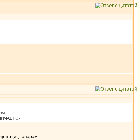
рм.
ТЛИЧАЕТСЯ.
роцентщиц топором.