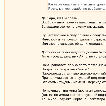
Какие же опасные эти высшие уровни
Раскольников, ошибочно вообразив, 
Да,
Кира
, тут Вы правы:
Вообразивших такое немало, ведь лычки 
За архатов все же не рискну так сказат
Существующее в силу причин и следстви
Иллюзорны не только пудгалы - цари, но
Иллюзорна сансара, её цепи, страдания 
Достижение такой мудрости должно быть 
Англ. исследователями АК точно установ
Пока "работает" логика постигается зна
Но для локоттара это - "пятно".
Парамартха сатья - вне знаково-понятий
При наличии соответствующей подготов
Это самый трудный момент - переход от
Но покидают три мира (достигая запред
(так как не имели соответствующей под
Три мира - лаукика, нирвана - локоттара.