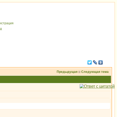
иcтрaция
д
Предыдущая
::
Следующая тема