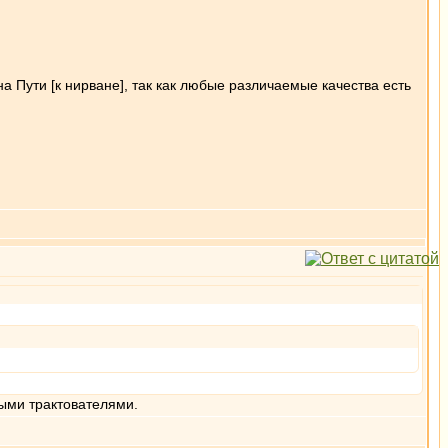
 Пути [к нирване], так как любые различаемые качества есть
ными трактователями.