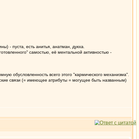
) - пуста, есть анитья, анатман, дукха.
готовленного" самостью, её ментальной активностью -
имную обусловленность всего этого "кармического механизма".
еские связи (= имеющее атрибуты = могущее быть названным)