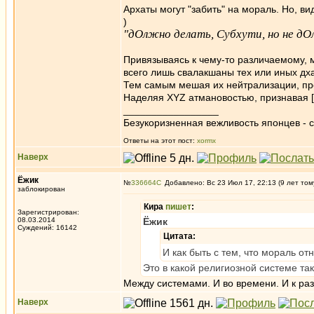
Архаты могут "забить" на мораль. Но, 
)
"дОлжно делать, Субхути, но не д
Привязываясь к чему-то различаемому, 
всего лишь свалакшаны тех или иных дха
Тем самым мешая их нейтрализации, про
Наделяя ХYZ атмановостью, признавая
_________________
Безукоризненная вежливость японцев - с
Ответы на этот пост:
xormx
Наверх
Ёжик
№
336664
Добавлено: Вс 23 Июл 17, 22:13 (9 лет том
заблокирован
Кира
пишет
:
Зарегистрирован:
08.03.2014
Ёжик
Суждений: 16142
Цитата:
И как быть с тем, что мораль от
Это в какой религиозной системе та
Между системами. И во времени. И к раз
Наверх