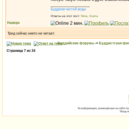
_________________
Буддизм чистой воды
Ответы на этот пост:
Nima
,
Svaha
Наверх
Тред сейчас никто не читает.
Буддийские форумы
->
Буддистская фи
Страница
7
из
34
За информацию, размещённую на сайте пол
Мощь пх