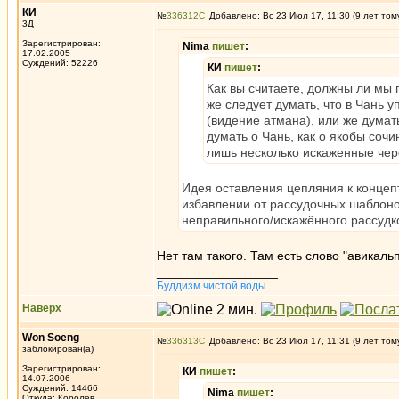
КИ
№
336312
Добавлено: Вс 23 Июл 17, 11:30 (9 лет том
3Д
Зарегистрирован:
Nima
пишет
:
17.02.2005
Суждений: 52226
КИ
пишет
:
Как вы считаете, должны ли мы 
же следует думать, что в Чань 
(видение атмана), или же думат
думать о Чань, как о якобы соч
лишь несколько искаженные чер
Идея оставления цепляния к концепт
избавлении от рассудочных шаблонов
неправильного/искажённого рассудк
Нет там такого. Там есть слово "авикальп
_________________
Буддизм чистой воды
Наверх
Won Soeng
№
336313
Добавлено: Вс 23 Июл 17, 11:31 (9 лет том
заблокирован(а)
Зарегистрирован:
КИ
пишет
:
14.07.2006
Суждений: 14466
Nima
пишет
:
Откуда: Королев