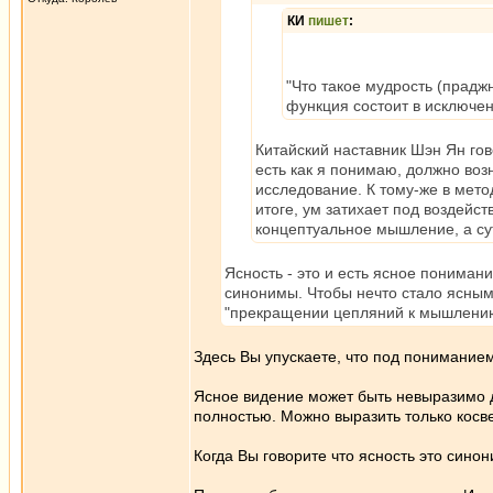
КИ
пишет
:
"Что такое мудрость (прадж
функция состоит в исключе
Китайский наставник Шэн Ян гов
есть как я понимаю, должно воз
исследование. К тому-же в мет
итоге, ум затихает под воздейст
концептуальное мышление, а сут
Ясность - это и есть ясное понимани
синонимы. Чтобы нечто стало ясным -
"прекращении цепляний к мышлению
Здесь Вы упускаете, что под пониманием
Ясное видение может быть невыразимо д
полностью. Можно выразить только косв
Когда Вы говорите что ясность это син