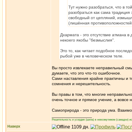
Тут нужно разобраться, что в т
разобраться как сама традиция 
свободный от цепляний, измышле
(лишённая противоположностей 
Дхармата - это отсутствие атмана в д
некоего якобы "безмыслия".
Это то, как читает подобное последо
рыбой уже в человеческом теле.
Вы просто извлекаете неправильный смы
думаете, что это что-то ошибочное.
Сами наставления крайне практичны и 
сомнения и нерешительность.
Вы правы в том, что многие неправильно
очень точное и прямое учение, а вовсе 
Самоприрода - это природа ума. Взаимо
_________________
Решительность и усердие (шила) в невозмутимом (самадхи) ис
Наверх