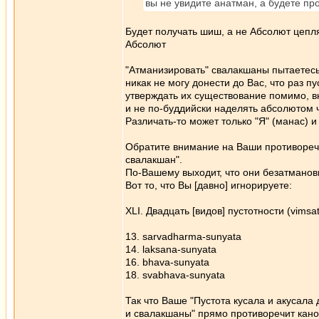
вы не увидите анатман, а будете пр
Будет получать шиш, а не Абсолют цеп
Абсолют
"Атманизировать" свалакшаны пытаетесь
никак не могу донести до Вас, что раз 
утверждать их существование помимо, в
и не по-буддийски наделять абсолютом 
Различать-то может только "Я" (манас) 
Обратите внимание на Ваши противоречи
свалакшан".
По-Вашему выходит, что они безатманов
Вот то, что Вы [давно] игнорируете:
ХLI. Двадцать [видов] пустотности (vimsat
13. sarvadharma-sunyata
14. laksana-sunyata
16. bhava-sunyata
18. svabhava-sunyata
Так что Ваше "Пустота кусала и акусала 
и свалакшаны" прямо противоречит кано