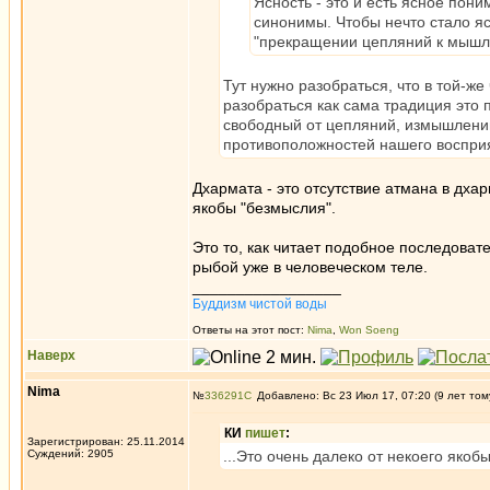
Ясность - это и есть ясное пон
синонимы. Чтобы нечто стало ясн
"прекращении цепляний к мышл
Тут нужно разобраться, что в той-ж
разобраться как сама традиция это 
свободный от цепляний, измышлений,
противоположностей нашего восприя
Дхармата - это отсутствие атмана в дхарм
якобы "безмыслия".
Это то, как читает подобное последовате
рыбой уже в человеческом теле.
_________________
Буддизм чистой воды
Ответы на этот пост:
Nima
,
Won Soeng
Наверх
Nima
№
336291
Добавлено: Вс 23 Июл 17, 07:20 (9 лет том
КИ
пишет
:
Зарегистрирован: 25.11.2014
Суждений: 2905
...Это очень далеко от некоего якоб