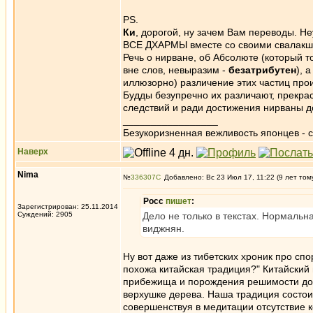
PS.
Ки
, дорогой, ну зачем Вам переводы. Н
ВСЕ ДХАРМЫ вместе со своими свалак
Речь о нирване, об Абсолюте (который т
вне слов, невыразим -
безатрибутен
), 
иллюзорно) различение этих частиц произ
Будды безупречно их различают, прекра
следствий и ради достижения нирваны 
_________________
Безукоризненная вежливость японцев - с
Наверх
Nima
№
336307
Добавлено: Вс 23 Июл 17, 11:22 (9 лет том
Росс
пишет
:
Зарегистрирован: 25.11.2014
Суждений: 2905
Дело не только в текстах. Нормальн
виджнян.
Ну вот даже из тибетских хроник про сп
похожа китайская традиция?" Китайский 
прибежища и порождения решимости дост
верхушке дерева. Наша традиция состоит
совершенствуя в медитации отсутствие 