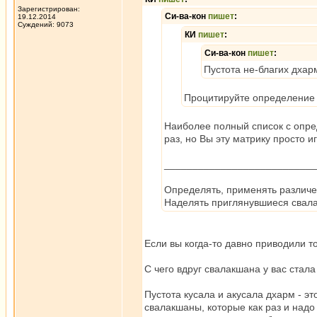
Зарегистрирован:
Си-ва-кон
пишет
:
19.12.2014
Суждений: 9073
КИ
пишет
:
Си-ва-кон
пишет
:
Пустота не-благих дхар
Процитируйте определение п
Наиболее полный список с опре
раз, но Вы эту матрику просто и
___________________________
Определять, применять различ
Наделять приглянувшиеся свал
Если вы когда-то давно приводили то,
С чего вдруг свалакшана у вас стал
Пустота кусала и акусала дхарм - эт
свалакшаны, которые как раз и надо