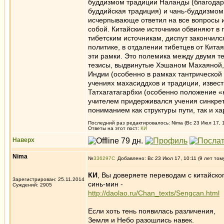
буддизмом традиции Наланды (благодар
буддийская традиция) и чань-буддизмом.
исчерпывающе ответил на все вопросы 
собой. Китайские источники обвиняют в 
тибетским источникам, диспут закончил
политике, в отдалении тибетцев от Кита
эти рамки. Это полемика между двумя т
тезисы, выдвинутые Хэшаном Махаяной, 
Индии (особенно в рамках тантрической 
учениях махасиддхов и традиции, извес
Татхагатагарбхи (особенно положение «
учителем придерживался учения синкре
пониманием как структуры пути, так и 
Последний раз редактировалось: Nima (Вс 23 Июл 17, 1
Ответы на этот пост:
КИ
Наверх
Nima
№
336297
Добавлено: Вс 23 Июл 17, 10:11 (9 лет том
КИ
, Вы доверяете переводам с китайско
Зарегистрирован: 25.11.2014
синь-мин -
Суждений: 2905
http://daolao.ru/Chan_texts/Sengcan.html
Если хоть тень появилась различения,
Земля и Небо разошлись навек.