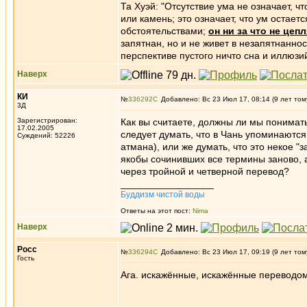
Та Хуэй: "Отсутствие ума не означает, 
или камень; это означает, что ум остае
обстоятельствами;
он ни за что не цеп
запятнан, но и не живет в незапятнаннос
перспективе пустого ничто сна и иллюзий
Наверх
КИ
№
336292
Добавлено: Вс 23 Июл 17, 08:14 (9 лет том
3Д
Зарегистрирован:
Как вы считаете, должны ли мы понимать
17.02.2005
следует думать, что в Чань упоминаются
Суждений: 52226
атмана), или же думать, что это некое "
якобы сочинивших все термины заново, 
через тройной и четверной перевод?
_________________
Буддизм чистой воды
Ответы на этот пост:
Nima
Наверх
Росс
№
336294
Добавлено: Вс 23 Июл 17, 09:19 (9 лет том
Гость
Ага. искажённые, искажённые переводом