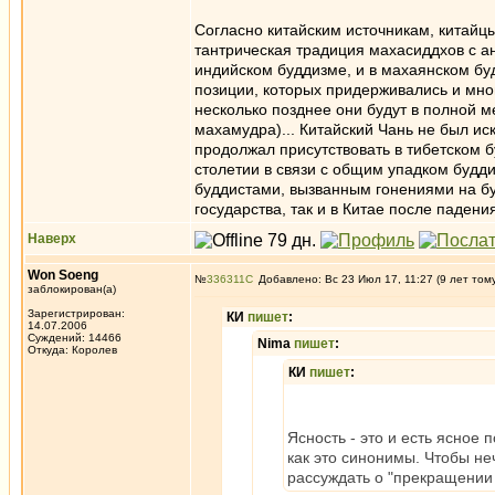
Согласно китайским источникам, китайцы
тантрическая традиция махасиддхов с а
индийском буддизме, и в махаянском б
позиции, которых придерживались и мно
несколько позднее они будут в полной м
махамудра)... Китайский Чань не был ис
продолжал присутствовать в тибетском б
столетии в связи с общим упадком будд
буддистами, вызванным гонениями на бу
государства, так и в Китае после падения
Наверх
Won Soeng
№
336311
Добавлено: Вс 23 Июл 17, 11:27 (9 лет том
заблокирован(а)
Зарегистрирован:
КИ
пишет
:
14.07.2006
Суждений: 14466
Nima
пишет
:
Откуда: Королев
КИ
пишет
:
Ясность - это и есть ясное
как это синонимы. Чтобы неч
рассуждать о "прекращении