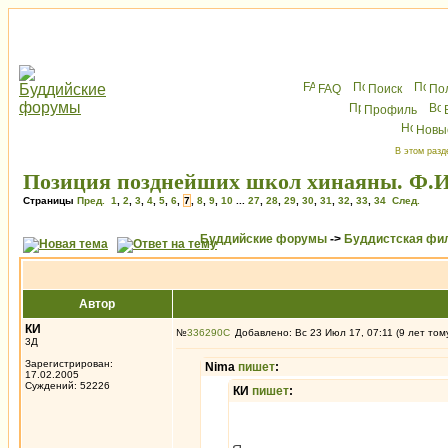
FAQ
Поиск
По
Профиль
Новы
В этом разд
Позиция позднейших школ хинаяны. Ф.И
Страницы
Пред.
1
,
2
,
3
,
4
,
5
,
6
,
7
,
8
,
9
,
10
...
27
,
28
,
29
,
30
,
31
,
32
,
33
,
34
След.
Буддийские форумы
->
Буддистская фи
Автор
КИ
№
336290
Добавлено: Вс 23 Июл 17, 07:11 (9 лет том
3Д
Зарегистрирован:
Nima
пишет
:
17.02.2005
Суждений: 52226
КИ
пишет
: