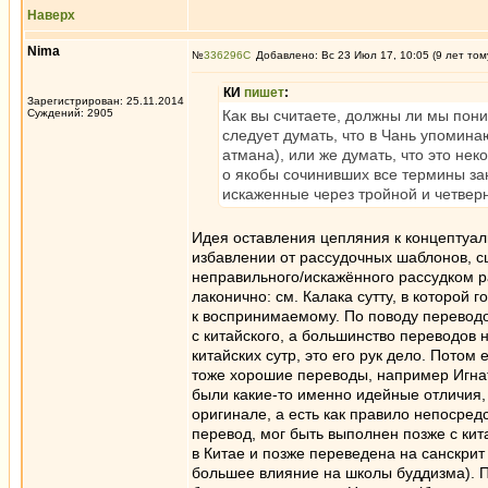
Наверх
Nima
№
336296
Добавлено: Вс 23 Июл 17, 10:05 (9 лет том
КИ
пишет
:
Зарегистрирован: 25.11.2014
Суждений: 2905
Как вы считаете, должны ли мы пони
следует думать, что в Чань упомина
атмана), или же думать, что это нек
о якобы сочинивших все термины за
искаженные через тройной и четвер
Идея оставления цепляния к концептуаль
избавлении от рассудочных шаблонов, сц
неправильного/искажённого рассудком р
лаконично: см. Калака сутту, в которой
к воспринимаемому. По поводу перевод
с китайского, а большинство переводов 
китайских сутр, это его рук дело. Потом
тоже хорошие переводы, например Игнато
были какие-то именно идейные отличия,
оригинале, а есть как правило непосредс
перевод, мог быть выполнен позже с кит
в Китае и позже переведена на санскрит
большее влияние на школы буддизма). По