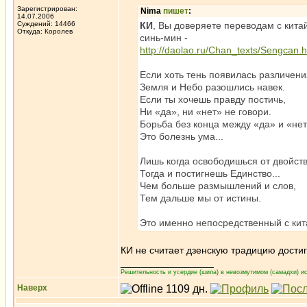
Зарегистрирован:
Nima
пишет
:
14.07.2006
Суждений: 14466
КИ
, Вы доверяете переводам с кита
Откуда: Королев
синь-мин -
http://daolao.ru/Chan_texts/Sengcan.h
Если хоть тень появилась различени
Земля и Небо разошлись навек.
Если ты хочешь правду постичь,
Ни «да», ни «нет» не говори.
Борьба без конца между «да» и «не
Это болезнь ума...
Лишь когда освободишься от двойст
Тогда и постигнешь Единство...
Чем больше размышлений и слов,
Тем дальше мы от истины.
Это именно непосредственный с кит
КИ не считает дзенскую традицию достиг
_________________
Решительность и усердие (шила) в невозмутимом (самадхи) ис
Наверх