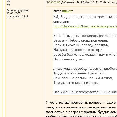
КИ
№
336321
Добавлено: Вс 23 Июл 17, 11:53 (9 лет том
3Д
Зарегистрирован:
Nima
пишет
:
17.02.2005
Суждений: 52226
КИ
, Вы доверяете переводам с кита
синь-мин -
http://daolao.ru/Chan_texts/Sengcan.h
Если хоть тень появилась различени
Земля и Небо разошлись навек.
Если ты хочешь правду постичь,
Ни «да», ни «нет» не говори.
Борьба без конца между «да» и «не
Это болезнь ума...
Лишь когда освободишься от двойст
Тогда и постигнешь Единство...
Чем больше размышлений и слов,
Тем дальше мы от истины.
Это именно непосредственный с кит
Я могу только повторить вопрос - надо в
иногда иносказательно, иногда нескольк
полностью в разрез с прочим буддизмо
любую такую поэзию в духе классическо