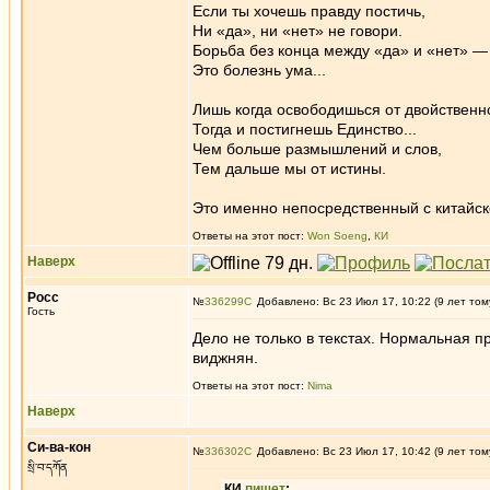
Если ты хочешь правду постичь,
Ни «да», ни «нет» не говори.
Борьба без конца между «да» и «нет» —
Это болезнь ума...
Лишь когда освободишься от двойственн
Тогда и постигнешь Единство...
Чем больше размышлений и слов,
Тем дальше мы от истины.
Это именно непосредственный с китайск
Ответы на этот пост:
Won Soeng
,
КИ
Наверх
Росс
№
336299
Добавлено: Вс 23 Июл 17, 10:22 (9 лет том
Гость
Дело не только в текстах. Нормальная п
виджнян.
Ответы на этот пост:
Nima
Наверх
Си-ва-кон
№
336302
Добавлено: Вс 23 Июл 17, 10:42 (9 лет том
སྲི་བ་དཀོན
КИ
пишет
: