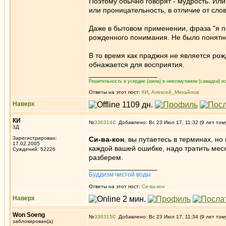
Поэтому обычно говорят - мудрость. Или
или проницательность, в отличие от сло
Даже в бытовом применении, фраза "я по
рожденного понимания. Не было понятно,
В то время как праджня не является ро
обнажается для восприятия.
_________________
Решительность и усердие (шила) в невозмутимом (самадхи) ис
Ответы на этот пост:
КИ
,
Алексей_Михайлов
Наверх
КИ
№
336314
Добавлено: Вс 23 Июл 17, 11:32 (9 лет том
3Д
Зарегистрирован:
Си-ва-кон
, вы путаетесь в терминах, но
17.02.2005
каждой вашей ошибке, надо тратить меся
Суждений: 52226
разберем.
_________________
Буддизм чистой воды
Ответы на этот пост:
Си-ва-кон
Наверх
Won Soeng
№
336315
Добавлено: Вс 23 Июл 17, 11:34 (9 лет том
заблокирован(а)