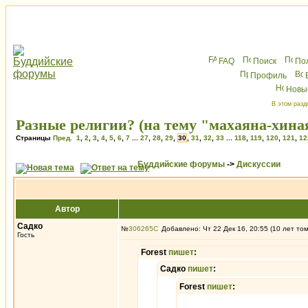
FAQ
Поиск
По
Профиль
Новы
В этом разд
Разные религии? (на тему "махаяна-хина
Страницы
Пред.
1
,
2
,
3
,
4
,
5
,
6
,
7
...
27
,
28
,
29
,
30
,
31
,
32
,
33
...
118
,
119
,
120
,
121
,
12
Буддийские форумы
->
Дискуссии
Автор
Садко
№
306265
Добавлено: Чт 22 Дек 16, 20:55 (10 лет то
Гость
Forest
пишет
:
Садко
пишет
:
Forest
пишет
: