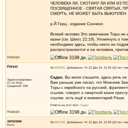
ЧЕЛОВЕКА ЛИ, СКОТИНУ ЛИ ИЛИ ИЗ П
ПОСВЯЩЕННОЕ - СВЯТАЯ СВЯТЫХ, ПР
СМЕРТЬ, НЕ МОЖЕТ БЫТЬ ВЫКУПЛЕН:
р.Й.Герц - издание Сончино
Всякий человек Это замечание Торы не 
казни (см. Шмот, 22:19). Упомянуть о то
необходимо здесь, чтобы никто не поду
распространяются и на человека, приго
Наверх
Forest
№
306269
Добавлено: Чт 22 Дек 16, 21:05 (10 лет то
Садко
, Вы меня слышите, здесь речь не
Зарегистрирован:
Вам раньше уже писал, что Моисеев За
27.10.2014
Суждений: 356
Торы с еврейского на русский, фрагмент
ссылке, говорят о смертной казни прест
ссылке, есть ещё и комментарий Раши.
Ответы на этот пост:
Садко
Наверх
золушка
№
306270
Добавлено: Чт 22 Дек 16, 21:05 (10 лет то
Гость