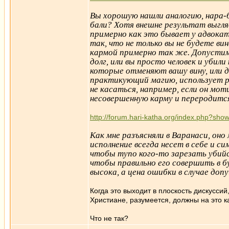
Вы хорошую нашли аналогию, нара-ба
бали? Хотя внешне результат выгля
примерно как это бывает у адвокат
так, что не только вы не будете в
кармой примерно так же. Допустим
долг, или вы просто человек и убил
которые отменяют вашу вину, или 
практикующий магию, использует р
не касаться, например, если он мо
несовершенную карму и переродится
http://forum.hari-katha.org/index.php?
Как мне разъясняли в Варанаси, оно
исполнение всегда несет в себе и си
чтобы тупо кого-то зарезать убийст
чтобы правильно его совершить в б
высока, а цена ошибки в случае допу
Когда это выходит в плоскость дискуссий,
Христиане, разумеется, должны на это к
Что не так?