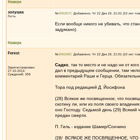
Наверх
золушка
№
306267
Добавлено: Чт 22 Дек 16, 21:01 (10 лет то
Гость
Если вообще никого не убивать, что ста
задумано).
Наверх
Forest
№
306268
Добавлено: Чт 22 Дек 16, 21:01 (10 лет то
Садко
, так то место и не надо ни от ко
Зарегистрирован:
дал в предыдущем сообщении, там челове
27.10.2014
Суждений: 356
комментарий Раши и Герца. Обязательно
Тора под редакцией Д. Йосифона
(28) Всякое же посвященное, что посвящ
скотину ли, или из поля своего владения
оно Господу. Седьмой день (29) Всякий 
предан смерти.
П. Гиль - издание Шамир/Сончино
/28/ ВСЯКОЕ ЖЕ ПОСВЯЩЕННОЕ, ЧТО