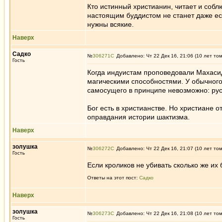
Кто истинный христианин, читает и соблю
настоящим буддистом не станет даже ес
нужны всякие.
Наверх
Садко
№
306271
Добавлено: Чт 22 Дек 16, 21:06 (10 лет то
Гость
Когда индуистам проповедовали Махасид
магическими способностями. У обычного 
самосущего в принципе невозможно: русс
Бог есть в христианстве. Но христиане о
оправдания истории шактизма.
Наверх
золушка
№
306272
Добавлено: Чт 22 Дек 16, 21:07 (10 лет то
Гость
Если кроликов не убивать сколько же их 
Ответы на этот пост:
Садко
Наверх
золушка
№
306273
Добавлено: Чт 22 Дек 16, 21:08 (10 лет то
Гость