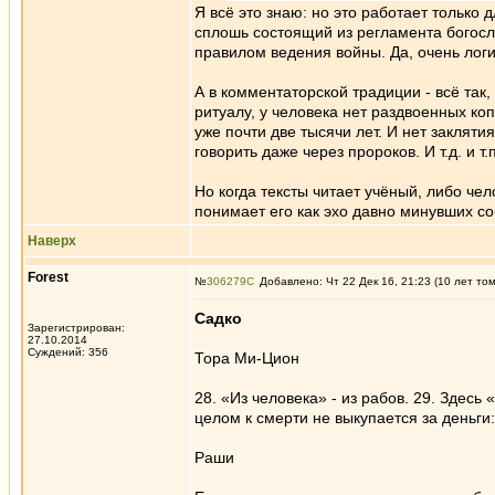
Я всё это знаю: но это работает только 
сплошь состоящий из регламента богослу
правилом ведения войны. Да, очень логи
А в комментаторской традиции - всё так,
ритуалу, у человека нет раздвоенных коп
уже почти две тысячи лет. И нет закляти
говорить даже через пророков. И т.д. и т.п
Но когда тексты читает учёный, либо чел
понимает его как эхо давно минувших с
Наверх
Forest
№
306279
Добавлено: Чт 22 Дек 16, 21:23 (10 лет то
Садко
Зарегистрирован:
27.10.2014
Суждений: 356
Тора Ми-Цион
28. «Из человека» - из рабов. 29. Здес
целом к смерти не выкупается за деньги: 
Раши