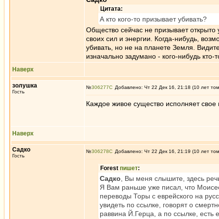
Цитата:
А кто кого-то призывает убивать?
Общество сейчас не призывает открыто у
своих сил и энергии. Когда-нибудь, возм
убивать, но не на планете Земля. Видит
изначально задумано - кого-нибудь кто-т
Наверх
золушка
№
306277
Добавлено: Чт 22 Дек 16, 21:18 (10 лет то
Гость
Каждое живое существо исполняет свое
Наверх
Садко
№
306278
Добавлено: Чт 22 Дек 16, 21:19 (10 лет то
Гость
Forest
пишет
:
Садко
, Вы меня слышите, здесь реч
Я Вам раньше уже писал, что Моисе
переводы Торы с еврейского на рус
увидеть по ссылке, говорят о смерт
раввина Й.Герца, а по ссылке, есть