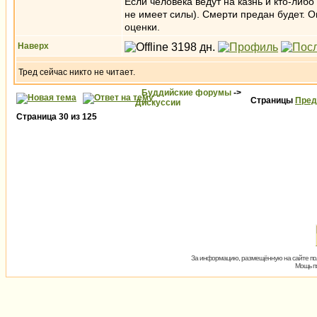
Если человека ведут на казнь и кто-либо 
не имеет силы). Смерти предан будет. Он
оценки.
Наверх
Тред сейчас никто не читает.
Буддийские форумы
->
Страницы
Пред
Дискуссии
Страница
30
из
125
За информацию, размещённую на сайте пол
Мощь пх