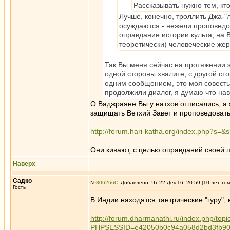
Рассказывать нужно тем, кто
Лучше, конечно, троллить Джа-
осуждаются - нежели проповедов
оправдание истории культа, на 
теоретически) человеческие же
Так Вы меня сейчас на протяжении э
одной стороны хвалите, с другой ст
одним сообщением, это моя совесть
продолжили диалог, я думаю что нав
О Ваджраяне Вы у натхов отписались, а 
защищать Ветхий Завет и проповедовать
http://forum.hari-katha.org/index.php?s
Они кивают, с целью оправданий своей 
Наверх
Садко
№
306266
Добавлено: Чт 22 Дек 16, 20:59 (10 лет то
Гость
В Индии находятся тантрические "гуру",
http://forum.dharmanathi.ru/index.php/to
PHPSESSID=e42050b0c94a058d2bd3fb90