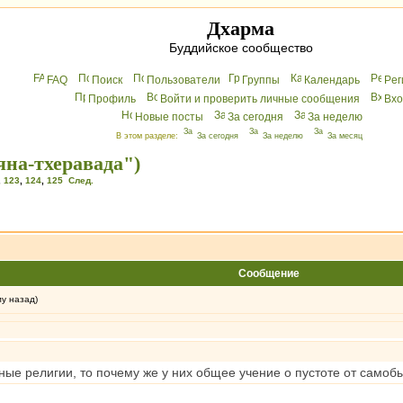
Дхарма
Буддийское сообщество
FAQ
Поиск
Пользователи
Группы
Календарь
Peг
Профиль
Войти и проверить личные сообщения
Вхo
Новые посты
За сегодня
За неделю
В этом разделе:
За сегодня
За неделю
За месяц
яна-тхеравада")
,
123
,
124
,
125
След.
Сообщение
му назад)
ые религии, то почему же у них общее учение о пустоте от самоб