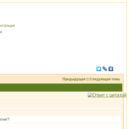
иcтрaция
д
Предыдущая
::
Следующая тема
ытия?