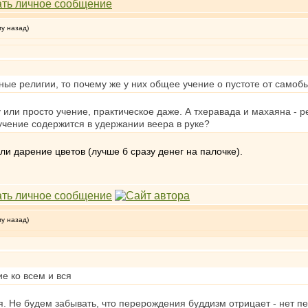
му назад)
ые религии, то почему же у них общее учение о пустоте от самоб
 или просто учение, практическое даже. А тхеравада и махаяна - 
учение содержится в удержании веера в руке?
ли дарение цветов (лучше б сразу денег на палочке).
му назад)
е ко всем и вся
я. Не будем забывать, что перерождения буддизм отрицает - нет 