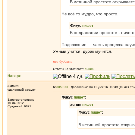
В истинной простоте открываетс
Не всё то мудро, что просто.
Фикус
пишет
:
В подражании простоте - ничего
Подражание — часть процесса науч
Умный учится, дурак мучится.
_________________
нео-буддист
Ответы на этот пост:
aurum
Наверх
aurum
№
305020
Добавлено: Пн 12 Дек 16, 10:39 (10 лет то
удаленный аккаунт
Фикус
пишет
:
Зарегистрирован:
10.04.2012
aurum
пишет
:
Суждений: 6892
Фикус
пишет
:
В истинной простоте открыв