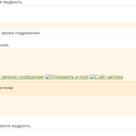
я мудрость.
, кроме подражания.
ения.
му назад)
ается мудрость.