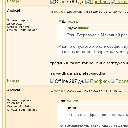
Наверх
Android
№
305058
Добавлено: Пн 12 Дек 16, 17:15 (10 лет то
Зарегистрирован:
Fritz
пишет
:
23.09.2012
Суждений: 4498
Садко
пишет
:
Откуда: South Indiana
Если Тхеравада с Махаяной разн
Учение о пустоте это философия, ну
не очень понятно. Например, какое 
традиция. также как ношение галстуков и
_________________
sarva-dharmāḥ prakṛti-śuddhāḥ
Наверх
Android
№
305059
Добавлено: Пн 12 Дек 16, 17:19 (10 лет то
Зарегистрирован:
Fritz
пишет
:
23.09.2012
Суждений: 4498
Цитата:
Откуда: South Indiana
витьеватых фраз про сострадани
Но витиеватость здесь очень тяжёла