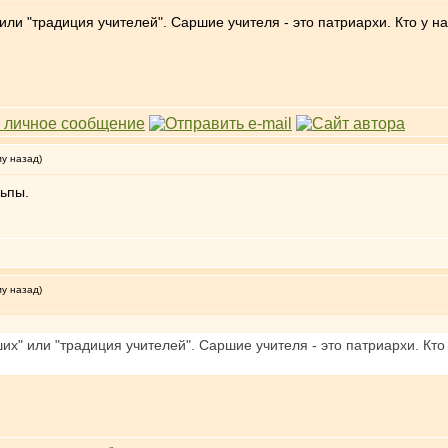
 или "традиция учителей". Саршие учителя - это патриархи. Кто у 
му назад)
ьпы.
му назад)
ших" или "традиция учителей". Саршие учителя - это патриархи. Кт
.