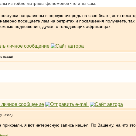
каны из тойже матрицы феноменов что и ты сам.
поступки направлены в первую очередь на свое благо, хотя некотор
наверно посещаете лам на ретритах и посвящения получаете, так 
нежные подношения, думая о голодающих африканцах.
му назад)
му назад)
н прикрыли, я вот интересную запись нашёл. По Вашему, на что эт