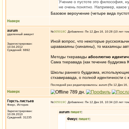
Учение о пустоте это философия, ну
не очень понятно. Например, какое 
Базовое вероучение (четыре вида пустот
Наверх
aurum
№
305018
Добавлено: Пн 12 Дек 16, 10:28 (10 лет то
удаленный аккаунт
Иной вопрос, что некоторые русскоязыч
Зарегистрирован:
шравакаяны (хинаяны), то махаянцы ав
10.04.2012
Суждений: 6892
Методы тхеравады
абсолютно иденти
Сама тхеравада (как течение буддизма
Школы раннего буддизма, использующие 
стхавиравада, о полной идентичности с 
Последний раз редактировалось: aurum (Пн 12 Дек 16, 
Наверх
Горсть листьев
№
305019
Добавлено: Пн 12 Дек 16, 10:34 (10 лет то
Фикус, Историк
Зарегистрирован:
aurum
пишет
:
10.09.2010
Суждений: 31235
Фикус
пишет
: