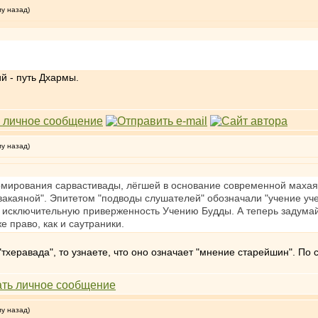
му назад)
й - путь Дхармы.
му назад)
мирования сарвастивады, лёгшей в основание современной махаян
акаяной". Эпитетом "подводы слушателей" обозначали "учение учен
ю исключительную приверженность Учению Будды. А теперь задумайт
е право, как и саутраники.
тхеравада", то узнаете, что оно означает "мнение старейшин". По 
му назад)