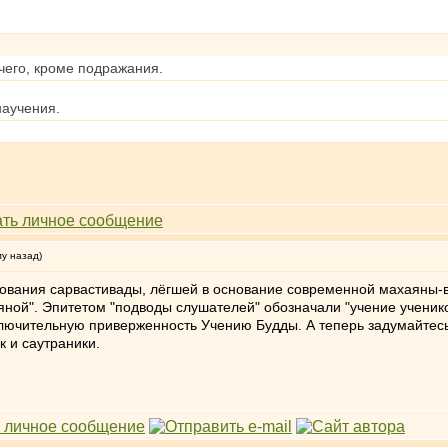
чего, кроме подражания.
научения.
му назад)
вания сарвастивады, лёгшей в основание современной махаяны-ва
ной". Эпитетом "подводы слушателей" обозначали "учение учеников
ключительную приверженность Учению Будды. А теперь задумайтесь,
к и саутраники.