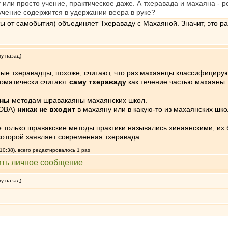
 или просто учение, практическое даже. А тхеравада и махаяна - 
учение содержится в удержании веера в руке?
ы от самобытия) объединяет Тхераваду с Махаяной. Значит, это р
му назад)
ные тхеравадцы, похоже, считают, что раз махаянцы классифициру
томатически считают
саму тхераваду
как течение частью махаяны.
чны
методам шравакаяны махаянских школ.
 ЮВА)
никак не входит
в махаяну или в какую-то из махаянских шко
только шравакские методы практики назывались хинаянскими, их 
которой заявляет современная тхеравада.
10:38), всего редактировалось 1 раз
му назад)