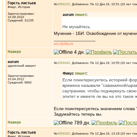
Горсть листьев
№
305022
Добавлено: Пн 12 Дек 16, 10:51 (10 лет то
Фикус, Историк
Зарегистрирован:
aurum
пишет
:
10.09.2010
Суждений: 31235
Не мучайтесь.
Мучение - 1БИ. Освобождение от мучени
_________________
нео-буддист
Наверх
aurum
№
305024
Добавлено: Пн 12 Дек 16, 10:55 (10 лет то
удаленный аккаунт
Фикус
пишет
:
Зарегистрирован:
10.04.2012
Если поинтересуетесь историей фор
Суждений: 6892
времена называли "савакаяной/шрав
саутраники, чтобы подчеркнуть сво
эпитет и имеете ли вы на это такое ж
Если поинтересуетесь значением слова "
Задумайтесь теперь вы.
Наверх
Горсть листьев
№
305033
Добавлено: Пн 12 Дек 16, 13:18 (10 лет то
Фикус, Историк