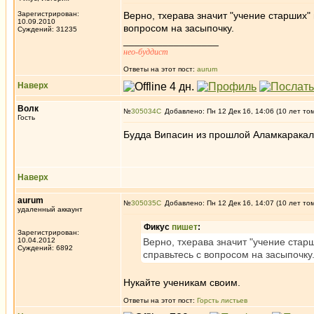
Зарегистрирован:
Верно, тхерава значит "учение старших"
10.09.2010
вопросом на засыпочку.
Суждений: 31235
_________________
нео-буддист
Ответы на этот пост:
aurum
Наверх
Волк
№
305034
Добавлено: Пн 12 Дек 16, 14:06 (10 лет то
Гость
Будда Випасин из прошлой Аламкаракал
Наверх
aurum
№
305035
Добавлено: Пн 12 Дек 16, 14:07 (10 лет то
удаленный аккаунт
Фикус
пишет
:
Зарегистрирован:
10.04.2012
Верно, тхерава значит "учение стар
Суждений: 6892
справьтесь с вопросом на засыпочку
Нукайте ученикам своим.
Ответы на этот пост:
Горсть листьев