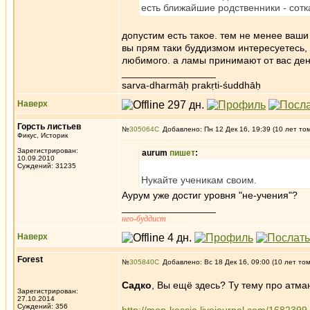
есть ближайшие родственники - сот
допустим есть такое. тем не менее ваши 
вы прям таки буддизмом интересуетесь, 
любимого. а ламы принимают от вас де
_________________
sarva-dharmāḥ prakṛti-śuddhāḥ
Наверх
Горсть листьев
№
305064
Добавлено: Пн 12 Дек 16, 19:39 (10 лет то
Фикус, Историк
Зарегистрирован:
aurum
пишет
:
10.09.2010
Суждений: 31235
Нукайте ученикам своим.
Аурум уже достиг уровня "не-учения"?
_________________
нео-буддист
Наверх
Forest
№
305840
Добавлено: Вс 18 Дек 16, 09:00 (10 лет то
Садко
, Вы ещё здесь? Ту тему про атма
Зарегистрирован:
27.10.2014
Суждений: 356