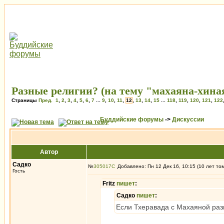
Разные религии? (на тему "махаяна-хина
Страницы
Пред.
1
,
2
,
3
,
4
,
5
,
6
,
7
...
9
,
10
,
11
,
12
,
13
,
14
,
15
...
118
,
119
,
120
,
121
,
122
Буддийские форумы
->
Дискуссии
Автор
Садко
№
305017
Добавлено: Пн 12 Дек 16, 10:15 (10 лет то
Гость
Fritz
пишет
:
Садко
пишет
:
Если Тхеравада с Махаяной разн