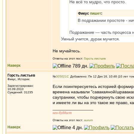
Не всё то мудро, что просто.
Фикус
пишет
:
В подражании простоте - ни
Подражание — часть процесса 
Умный учится, дурак мучится.
Не мучайтесь.
Ответы на этот пост:
Горсть листьев
Наверх
Горсть листьев
№
305021
Добавлено: Пн 12 Дек 16, 10:48 (10 лет то
Фикус, Историк
Зарегистрирован:
Если поинтересуетесь историей формиро
10.09.2010
времена называли "савакаяной/шравакая
Суждений: 31235
саутраники, чтобы подчеркнуть свою ис
и имеете ли вы на это такое же право, ка
_________________
нео-буддист
Ответы на этот пост:
aurum
Наверх