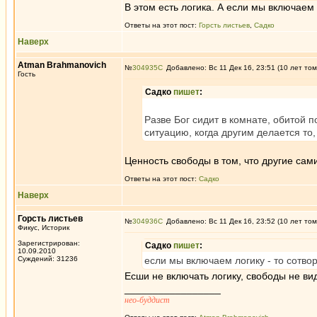
В этом есть логика. А если мы включаем 
Ответы на этот пост:
Горсть листьев
,
Садко
Наверх
Atman Brahmanovich
№
304935
Добавлено: Вс 11 Дек 16, 23:51 (10 лет том
Гость
Садко
пишет
:
Разве Бог сидит в комнате, обитой 
ситуацию, когда другим делается то,
Ценность свободы в том, что другие сам
Ответы на этот пост:
Садко
Наверх
Горсть листьев
№
304936
Добавлено: Вс 11 Дек 16, 23:52 (10 лет том
Фикус, Историк
Зарегистрирован:
Садко
пишет
:
10.09.2010
Суждений: 31236
если мы включаем логику - то сотво
Есши не включать логику, свободы не вид
_________________
нео-буддист