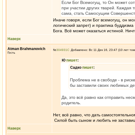
Если Бог Всемогущ, то Он может со
при участии других тварей. Каждая 
сама, стать Самосущим Совершенст
Иначе говоря, если Бог всемогущ, он мо
логический запрет) и практика буддизма 
Бога. Всё может оказаться истиной. Нич
Наверх
Atman Brahmanovich
№
304931
Добавлено: Вс 11 Дек 16, 23:47 (10 лет том
Гость
Ю
пишет
:
Садко
пишет
:
Проблема не в свободе - в риске
бы заставили своих любимых дет
Да, это всё равно как отправить не
родитель.
Нет, всё равно, что дать самостоятельно
Силой быть сыном и любить не застави
Наверх