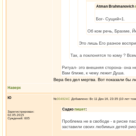
Atman Brahmanovich
Бог- Сущий=1.
Об ком речь, Брахме, Йе
Это лишь Его разное воспри
Так, а поклонятся то кому ? Всем
Ритуал- это внешняя сторона- она н
Вам ближе, к чему лежит Душа.
Вера без дел мертва. Вот показали бы 
Наверх
Ю
№
304924
Добавлено: Вс 11 Дек 16, 23:35 (10 лет том
Садко
пишет
:
Зарегистрирован:
02.05.2015
Суждений: 605
Проблема не в свободе - в риске пас
заставили своих любимых детей риск