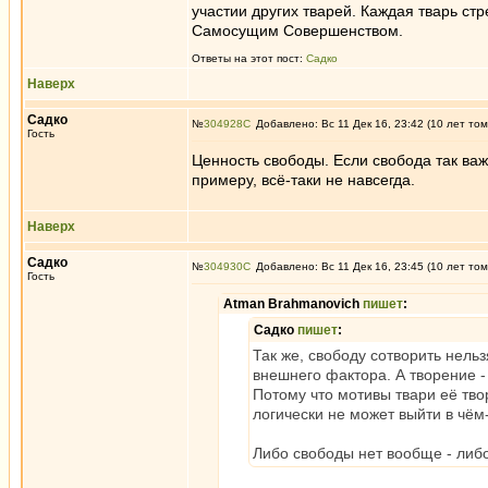
участии других тварей. Каждая тварь стр
Самосущим Совершенством.
Ответы на этот пост:
Садко
Наверх
Садко
№
304928
Добавлено: Вс 11 Дек 16, 23:42 (10 лет том
Гость
Ценность свободы. Если свобода так важн
примеру, всё-таки не навсегда.
Наверх
Садко
№
304930
Добавлено: Вс 11 Дек 16, 23:45 (10 лет том
Гость
Atman Brahmanovich
пишет
:
Садко
пишет
:
Так же, свободу сотворить нель
внешнего фактора. А творение -
Потому что мотивы твари её тв
логически не может выйти в чём
Либо свободы нет вообще - либо