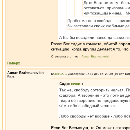
Дети Бога не могут бы
оставаться призрачным
ничтожащим ничем. Мо
Проблема не в свободе - в риске
бы заставили своих любимых дет
А Вы бы посадили навсегда своих л
Разве Бог сидит в комнате, обитой поро
ситуацию, когда другим делается то, что
Ответы на этот пост:
Atman Brahmanovich
Наверх
Atman Brahmanovich
№
304927
Добавлено: Вс 11 Дек 16, 23:39 (10 лет том
Гость
Садко
пишет
:
Так же, свободу сотворить нельзя.
фактора. А творение - это полная 
твари её творению не предшествуют
чём-либо свободный человек.
Либо свободы нет вообще - либо пот
Если Бог Всемогущ, то Он может сотвор