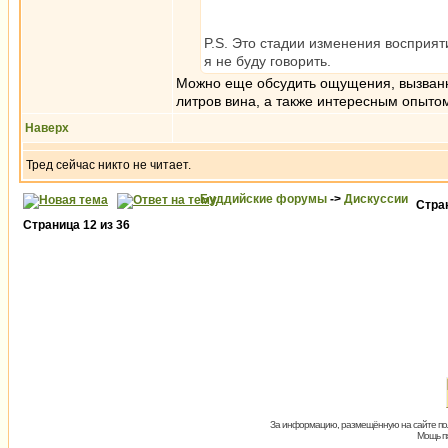
P.S. Это стадии изменения восприя
я не буду говорить.
Можно еще обсудить ощущения, вызванны
литров вина, а также интересным опыто
Наверх
Тред сейчас никто не читает.
Буддийские форумы
->
Дискуссии
Стра
Страница
12
из
36
За информацию, размещённую на сайте пол
Мощь пх