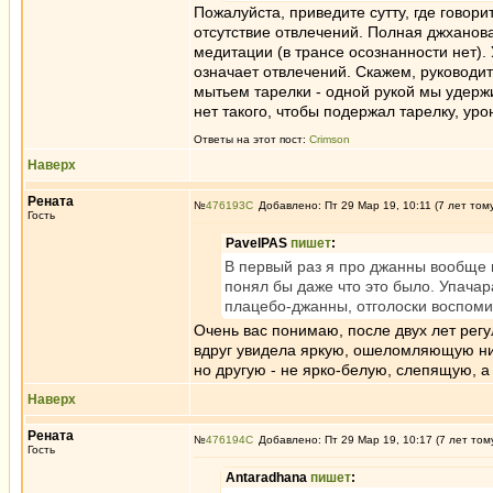
Пожалуйста, приведите сутту, где говори
отсутствие отвлечений. Полная джханова
медитации (в трансе осознанности нет). 
означает отвлечений. Скажем, руководи
мытьем тарелки - одной рукой мы удержи
нет такого, чтобы подержал тарелку, уро
Ответы на этот пост:
Crimson
Наверх
Рената
№
476193
Добавлено: Пт 29 Мар 19, 10:11 (7 лет том
Гость
PavelPAS
пишет
:
В первый раз я про джанны вообще 
понял бы даже что это было. Упачар
плацебо-джанны, отголоски воспоми
Очень вас понимаю, после двух лет регу
вдруг увидела яркую, ошеломляющую ними
но другую - не ярко-белую, слепящую, а 
Наверх
Рената
№
476194
Добавлено: Пт 29 Мар 19, 10:17 (7 лет том
Гость
Antaradhana
пишет
: