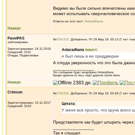
Видимо вы были сильно впечатлены каким
может испытывать сверхчеловеческое со
Ответы на этот пост:
Antaradhana
Наверх
PavelPAS
№
476151
Добавлено: Пт 29 Мар 19, 00:13 (7 лет том
заблокирован
Зарегистрирован: 24.11.2018
Antaradhana
пишет
:
Суждений: 1011
Откуда: Подмосковье
я был лишь в ее преддверии
А откуда уверенность что это была джана
_________________
Это сообщение будет неодобрено Antaradhana.
Бродит дурачок по лесу, ищет дурачок глупее меня.
Наверх
Crimson
№
476153
Добавлено: Пт 29 Мар 19, 00:26 (7 лет том
Зарегистрирован: 10.11.2017
Цитата:
Суждений: 3102
У меня всё просто, что круче всего ш
Представляете как будет штырить через
_________________
Так я слышал