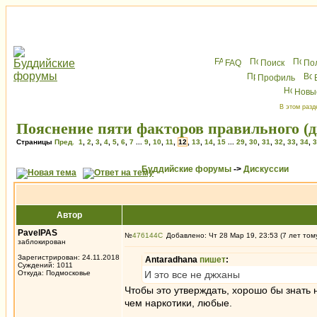
FAQ
Поиск
По
Профиль
Новы
В этом разд
Пояснение пяти факторов правильного (д
Страницы
Пред.
1
,
2
,
3
,
4
,
5
,
6
,
7
...
9
,
10
,
11
,
12
,
13
,
14
,
15
...
29
,
30
,
31
,
32
,
33
,
34
,
3
Буддийские форумы
->
Дискуссии
Автор
PavelPAS
№
476144
Добавлено: Чт 28 Мар 19, 23:53 (7 лет том
заблокирован
Зарегистрирован: 24.11.2018
Antaradhana
пишет
:
Суждений: 1011
Откуда: Подмосковье
И это все не джханы
Чтобы это утверждать, хорошо бы знат
чем наркотики, любые.
_________________