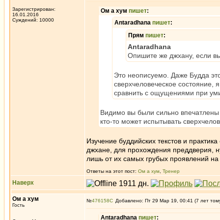
Зарегистрирован:
Ом а хум
пишет
:
16.01.2016
Суждений: 10000
Antaradhana
пишет
:
Прям
пишет
:
Antaradhana
Опишите же джхану, если вы 
Это неописуемо. Даже Будда эт
сверхчеловеческое состояние, я
сравнить с ощущениями при ум
Видимо вы были сильно впечатлены 
кто-то может испытывать сверхчелов
Изучение буддийских текстов и практика
джхане, для прохождения преддверия, ну
лишь от их самых грубых проявлений на 
Ответы на этот пост:
Ом а хум
,
Тренер
Наверх
Ом а хум
№
476158
Добавлено: Пт 29 Мар 19, 00:41 (7 лет том
Гость
Antaradhana
пишет
: