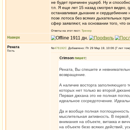
не будет причинен ущерб. Ну и способно
т.п. Я еще лет 15 назад смотрел видео, 
останавливая дыхание и сердцебиение н
позе лотоса без всяких дыхательных п
сфер заявляют, на основании того, что 
Ответы на этот пост:
Тренер
Наверх
Рената
№
476192
Добавлено: Пт 29 Мар 19, 10:06 (7 лет том
Гость
Crimson
пишет
:
Рената, Вы спешите и невнимательно
возвращение.
А наличие восторга заполняющего те
которых нет только во второй джхан
Первая джхана это не полная погло
идеальное сосредоточение. Идеальн
Да и вообще полная поглощенность з
мыслительная активность. В первой
внимания на объекте, витакка и вич
на объекте безо всяких действий, ус