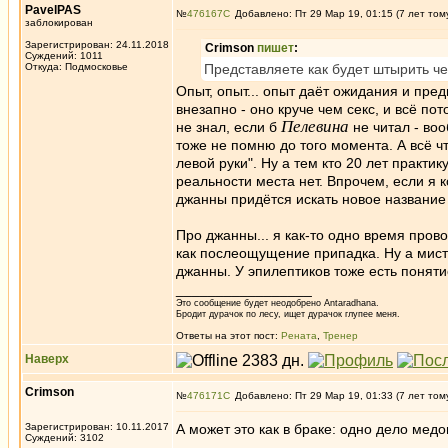
PavelPAS
№
476167
Добавлено: Пт 29 Мар 19, 01:15 (7 лет том
заблокирован
Зарегистрирован: 24.11.2018
Crimson
пишет
:
Суждений: 1011
Откуда: Подмосковье
Представляете как будет штырить ч
Опыт, опыт... опыт даёт ожидания и пред
внезапно - оно круче чем секс, и всё п
Пелевина
не знал, если б
не читал - во
тоже не помню до того момента. А всё 
левой руки". Ну а тем кто 20 лет практик
реальности места нет. Впрочем, если я 
джанны придётся искать новое название
Про джанны... я как-то одно время про
как послеощущение припадка. Ну а мист
джанны. У эпилептиков тоже есть поняти
_________________
Это сообщение будет неодобрено Antaradhana.
Бродит дурачок по лесу, ищет дурачок глупее меня.
Ответы на этот пост:
Рената
,
Тренер
Наверх
Crimson
№
476171
Добавлено: Пт 29 Мар 19, 01:33 (7 лет том
Зарегистрирован: 10.11.2017
А может это как в браке: одно дело мед
Суждений: 3102
_________________