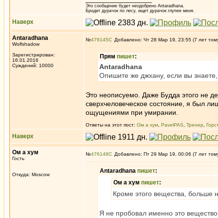
Это сообщение будет неодобрено Antaradhana.
Бродит дурачок по лесу, ищет дурачок глупее меня.
Наверх
Antaradhana
№
476145
Добавлено: Чт 28 Мар 19, 23:55 (7 лет том
Wolfshadow
Зарегистрирован:
Прям
пишет
:
16.01.2016
Суждений: 10000
Antaradhana
Опишите же джхану, если вы знаете, 
Это неописуемо. Даже Будда этого не д
сверхчеловеческое состояние, я был лиш
ощущениями при умирании.
Ответы на этот пост:
Ом а хум
,
PavelPAS
,
Тренер
,
Горс
Наверх
Ом а хум
№
476148
Добавлено: Пт 29 Мар 19, 00:06 (7 лет том
Гость
Antaradhana
пишет
:
Откуда: Moscow
Ом а хум
пишет
:
Кроме этого вещества, больше 
Я не пробовал именно это вещество