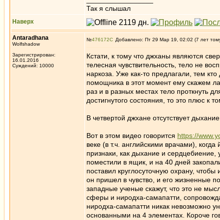
Так я слышал
Наверх
Antaradhana
№
476172
Добавлено: Пт 29 Мар 19, 02:02 (7 лет том
Wolfshadow
Зарегистрирован:
Кстати, к тому что джханы являются све
16.01.2016
телесная чувствительность, тело не во
Суждений: 10000
наркоза. Уже как-то предлагали, тем кто
помощника в этот момент ему скажем ла
раз и в разных местах тело проткнуть дл
достигнутого состояния, то это плюс к то
В четвертой джхане отсутствует дыхание
Вот в этом видео говорится
https://www
веке (в т.ч. английскими врачами), когд
признаки, как дыхание и сердцебиение, 
поместили в ящик, и на 40 дней закопал
поставил круглосуточную охрану, чтобы 
он пришел в чувство, и его жизненные п
западные ученые скажут, что это не мы
сферы и ниродха-самапатти, сопровожда
ниродха-самапатти никак невозможно у
основанными на 4 элементах. Короче гов