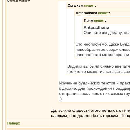
Откуда: Moscow
Ом а хум
пишет
:
Antaradhana
пишет
:
Прям
пишет
:
Antaradhana
Опишите же джхану, есл
Это неописуемо. Даже Будд
невообразимое сверхчеловеч
наверное это можно сравни
Видимо вы были сильно впечатл
что кто-то может испытывать св
Изучение буддийских текстов и прак
к джхане, для прохождения преддвер
отстранившись лишь от их самых гр
,)
Да, всякие сладости этого не дают, от н
сладким, оно должно быть горьким. По-к
Наверх