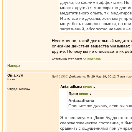
другие, со схожими эффектами. Но 
многих других) я многократно дости
медитативного опыта, т.к. медитиров
И это все не джханы, хотя могут пр
могут быть очищены помехи, но при
загрязнений, абсолютно невидимые 
Несомненно, такой длительный медитатив
описание действия вещества указывает, 
другие. Почему вы не описываете их дей
Ответы на этот пост:
Antaradhana
Наверх
Ом а хум
№
476150
Добавлено: Пт 29 Мар 19, 00:12 (7 лет том
Гость
Antaradhana
пишет
:
Откуда: Moscow
Прям
пишет
:
Antaradhana
Опишите же джхану, если вы знае
Это неописуемо. Даже Будда этого 
сверхчеловеческое состояние, я был
сравнить с ощущениями при умиран