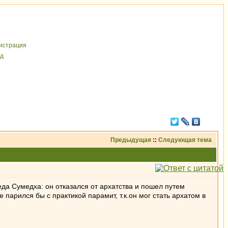
иcтрaция
д
Предыдущая
::
Следующая тема
да Сумедха: он отказался от архатства и пошел путем
парился бы с практикой парамит, т.к.он мог стать архатом в