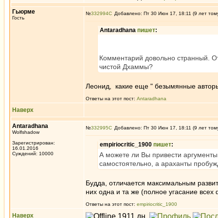
Гьюрме
№
332994
Добавлено: Пт 30 Июн 17, 18:11 (9 лет том
Гость
Antaradhana
пишет
:
Комментарий довольно странный. Отк
чистой Дхаммы?
Леонид, какие еще " безымянные автор
Ответы на этот пост:
Antaradhana
Наверх
Antaradhana
№
332995
Добавлено: Пт 30 Июн 17, 18:11 (9 лет том
Wolfshadow
Зарегистрирован:
empiriocritic_1900
пишет
:
16.01.2016
Суждений: 10000
А можете ли Вы привести аргументы,
самостоятельно, а араханты пробуж
Будда, отличается максимальным развит
них одна и та же (полное угасание всех 
Ответы на этот пост:
empiriocritic_1900
Наверх