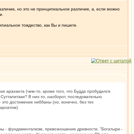
азличие, но это не принципиальное различие, а, если можно
и.
ипиальное тождество, как Вы и пишете.
ия араханта (чем-то, кроме того, что Будда пробудился
Суттапитаки? В них-то, наоборот, последовательно
 это достижение ниббаны (но, конечно, без тех
архатом).
тны - фундаментализм, превозношение древности. "Богатыри -