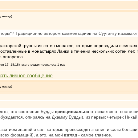
у назад)
торы"? Традиционно автором комментариев на Суутанту называют
дакторской группы из сотен монахов, которые переводили с синга
ставленные в монастырях Ланки в течении нескольких сотен лет. К
о авторства.
н 17, 18:18), всего редактировалось 1 раз
у назад)
енты, что состояние Будды
принципиально
отличается от состояни
обуждаются, опираясь на Дхамму Будды), из первых четырех Никай
звитием знаний и сил, которые превосходят знания и силы больши
 всех формаций), а это, на мой взгляд - самое главное.