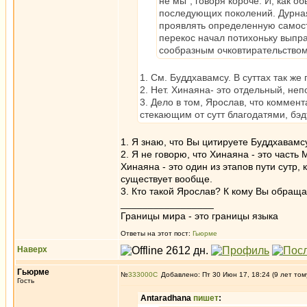
не мы", говоря короче. И, как 
последующих поколений. Дурная 
проявлять определенную самостоя
перекос начал потихоньку выпра
сообразным очковтирательством
1. См. Буддхавамсу. В суттах так же
2. Нет. Хинаяна- это отдельный, неп
3. Дело в том, Ярослав, что коммен
стекающим от сутт благодатями, бэдт
1. Я знаю, что Вы цитируете Буддхавамс
2. Я не говорю, что Хинаяна - это часть
Хинаяна - это один из этапов пути сутр
существует вообще.
3. Кто такой Ярослав? К кому Вы обращ
_________________
Границы мира - это границы языка
Ответы на этот пост:
Гьюрме
Наверх
Гьюрме
№
333000
Добавлено: Пт 30 Июн 17, 18:24 (9 лет том
Гость
Antaradhana
пишет
: