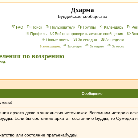
Дхарма
Буддийское сообщество
FAQ
Поиск
Пользователи
Группы
Календарь
Peг
Профиль
Войти и проверить личные сообщения
Вхo
Новые посты
За сегодня
За неделю
В этом разделе:
За сегодня
За неделю
За месяц
деления по воззрению
лед.
Сообщение
у назад)
яния архата даже в хинаянских источниках. Вспомним историю аске
удды. Если бы состояние архата= состоянию Будды, то Сумедха не 
рхатство или состояние пратьекабудды.