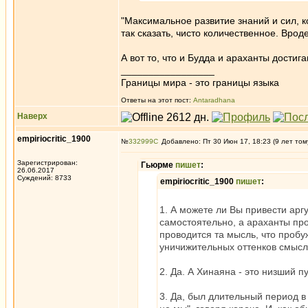
"Максимальное развитие знаний и сил, к
так сказать, чисто количественное. Вроде
А вот то, что и Будда и араханты дости
_________________
Границы мира - это границы языка
Ответы на этот пост:
Antaradhana
Наверх
empiriocritic_1900
№
332999
Добавлено: Пт 30 Июн 17, 18:23 (9 лет том
Зарегистрирован:
Гьюрме
пишет
:
26.06.2017
Суждений: 8733
empiriocritic_1900
пишет
:
1. А можете ли Вы привести арг
самостоятельно, а араханты про
проводится та мысль, что пробу
уничижительных оттенков смысл
2. Да. А Хинаяна - это низший п
3. Да, был длительный период в