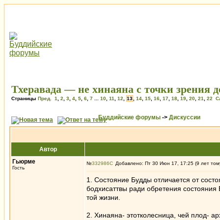
Тхеравада — не хинаяна с точки зрения 
Страницы
Пред.
1
,
2
,
3
,
4
,
5
,
6
,
7
...
10
,
11
,
12
,
13
,
14
,
15
,
16
,
17
,
18
,
19
,
20
,
21
,
22
С
Буддийские форумы
->
Дискуссии
Автор
Гьюрме
№
332986
Добавлено: Пт 30 Июн 17, 17:25 (9 лет том
Гость
1. Состояние Будды отличается от состо
бодхисаттвы ради обретения состояния Б
той жизни.
2. Хинаяна- этотколесница, чей плод- а