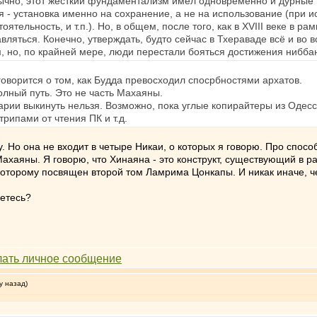
обычно, этот жесткий фундаментализм имел одновременно и дурные
- установка именно на сохранение, а не на использование (при и
тельность, и т.п.). Но, в общем, после того, как в XVIII веке в р
вляться. Конечно, утверждать, будто сейчас в Тхераваде всё и во 
, но, по крайней мере, люди перестали бояться достижения нибб
 говорится о том, как Будда превосходил спосрбностями архатов.
олный путь. Это не часть Махаяны.
тарии выкинуть нельзя. Возможно, пока углые копирайтеры из Одес
рипами от чтения ПК и т.д.
у. Но она не входит в четыре Никаи, о которых я говорю. Про спос
 Махаяны. Я говорю, что Хинаяна - это конструкт, существующий в 
, которому посвящен второй том Ламрима Цонкапы. И никак иначе, ч
аетесь?
у назад)