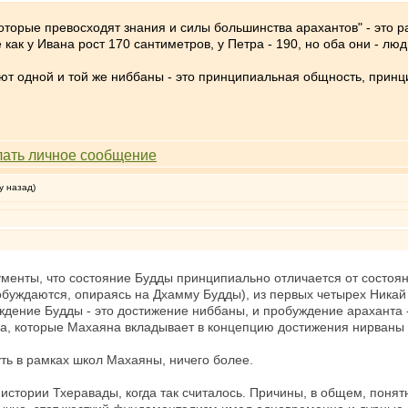
оторые превосходят знания и силы большинства арахантов" - это р
 как у Ивана рост 170 сантиметров, у Петра - 190, но оба они - люд
гают одной и той же ниббаны - это принципиальная общность, принц
у назад)
ументы, что состояние Будды принципиально отличается от состоян
буждаются, опираясь на Дхамму Будды), из первых четырех Никай 
ждение Будды - это достижение ниббаны, и пробуждение араханта -
а, которые Махаяна вкладывает в концепцию достижения нирваны 
уть в рамках школ Махаяны, ничего более.
 истории Тхеравады, когда так считалось. Причины, в общем, поня