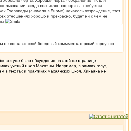
 и хорошие черты. Хорошая черта - сохранение ПК для
спользовании всегда возникают сюрпризы, требуется
амках Тхеравады (сначала в Бирме) началось возрождение, этот
всех отношениях хорошо и прекрасно, будет ни с чем не
аны
сы не составят свой боедовый коммментаторский корпус со
обности уже было обсуждение на этой же странице.
рамках учений школ Махаяны. Например, в рамках гелуг,
ем в текстах и практиках махаянских школ, Хинаяна не