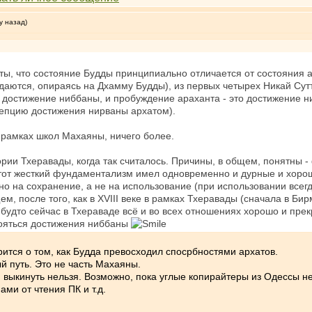
у назад)
ты, что состояние Будды принципиально отличается от состояния а
аются, опираясь на Дхамму Будды), из первых четырех Никай Сутт
 достижение ниббаны, и пробуждение араханта - это достижение ни
цепцию достижения нирваны архатом).
в рамках школ Махаяны, ничего более.
ории Тхеравады, когда так считалось. Причины, в общем, понятны 
, этот жесткий фундаментализм имел одновременно и дурные и хор
нно на сохранение, а не на использование (при использовании все
бщем, после того, как в XVIII веке в рамках Тхеравады (сначала в Б
 будто сейчас в Тхераваде всё и во всех отношениях хорошо и прек
бояться достижения ниббаны
орится о том, как Будда превосходил спосрбностями архатов.
й путь. Это не часть Махаяны.
и выкинуть нельзя. Возможно, пока углые копирайтеры из Одессы н
ми от чтения ПК и т.д.