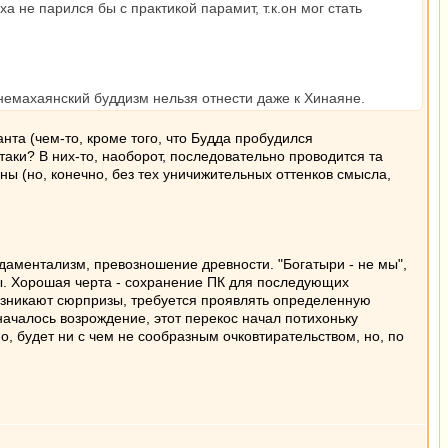
 не парился бы с практикой парамит, т.к.он мог стать
 немахаянский буддизм нельзя отнести даже к Хинаяне.
нта (чем-то, кроме того, что Будда пробудился
аки? В них-то, наоборот, последовательно проводится та
ы (но, конечно, без тех уничижительных оттенков смысла,
ндаментализм, превозношение древности. "Богатыри - не мы",
ы. Хорошая черта - сохранение ПК для последующих
возникают сюрпризы, требуется проявлять определенную
) началось возрождение, этот перекос начал потихоньку
о, будет ни с чем не сообразным очковтирательством, но, по