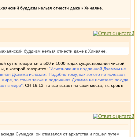
ахаянский буддизм нельзя отнести даже к Хинаяне.
махаянский буддизм нельзя отнести даже к Хинаяне.
ой сутте говорится о 500 и 1000 годах существования чистой
ы, в которой говорится:
"Исчезновения подлинной Дхаммы не
нная Дхамма исчезает. Подобно тому, как золото не исчезает,
в мире, то точно также и подлинная Дхамма не исчезает, покуда
ет в мире".
СН 16.13, то все встает на свои места, т.к. срок в
аскеда Сумедха: он отказался от архатства и пошел путем