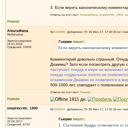
3. Если верить каноническому комментар
Ответы на этот пост:
Antaradhana
,
empiriocritic_1900
,
a
Наверх
Antaradhana
№
332988
Добавлено: Пт 30 Июн 17, 17:40 (9 лет том
Wolfshadow
Зарегистрирован:
Гьюрме
пишет
:
16.01.2016
Суждений: 10000
Если верить каноническому коммент
Комментарий довольно странный. Откуда 
Дхаммы? Зато если посмотреть другую су
наступает, покуда в мире не возникает 
покуда поддельное золото не появляется
искажённая Дхамма не появляется в мир
500-1000 лет, совпадает с появлением 
Ответы на этот пост:
Гьюрме
Наверх
empiriocritic_1900
№
332991
Добавлено: Пт 30 Июн 17, 17:51 (9 лет том
Зарегистрирован:
Гьюрме
пишет
:
26.06.2017
Суждений: 8733
1. Состояние Будды отличается от с