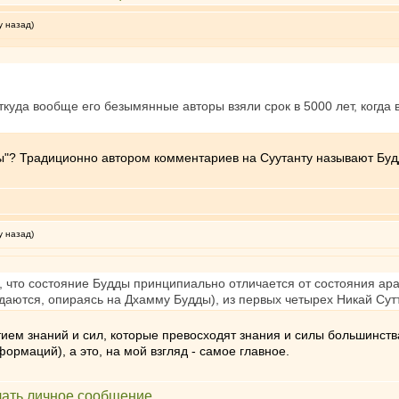
у назад)
уда вообще его безымянные авторы взяли срок в 5000 лет, когда в
ы"? Традиционно автором комментариев на Суутанту называют Буд
у назад)
 что состояние Будды принципиально отличается от состояния арах
даются, опираясь на Дхамму Будды), из первых четырех Никай Сут
ием знаний и сил, которые превосходят знания и силы большинств
формаций), а это, на мой взгляд - самое главное.