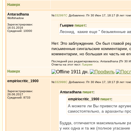
Наверх
Antaradhana
№
332997
Добавлено: Пт 30 Июн 17, 18:17 (9 лет том
Wolfshadow
Зарегистрирован:
Гьюрме
пишет
:
16.01.2016
Суждений: 10000
Леонид, какие еще " безымянные ав
Нет. Это заблуждение. Он был главой ре
письменные сингальские комментарии, со
комментарии, но большая их часть не ег
Последний раз редактировалось: Antaradhana (Пт 30 Ию
Ответы на этот пост:
Гьюрме
Наверх
empiriocritic_1900
№
332998
Добавлено: Пт 30 Июн 17, 18:17 (9 лет том
Зарегистрирован:
Antaradhana
пишет
:
26.06.2017
Суждений: 8733
empiriocritic_1900
пишет
:
А можете ли Вы привести аргум
самостоятельно, а араханты пр
Будда, отличается максимальным ра
у них одна и та же (полное угасание