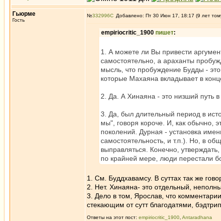
Гьюрме
№
332996
Добавлено: Пт 30 Июн 17, 18:17 (9 лет том
Гость
empiriocritic_1900
пишет
:
1. А можете ли Вы привести аргумен
самостоятельно, а араханты пробужд
мысль, что пробуждение Будды - это
которые Махаяна вкладывает в кон
2. Да. А Хинаяна - это низший путь 
3. Да, был длительный период в ист
мы", говоря короче. И, как обычно
поколений. Дурная - установка име
самостоятельность, и т.п.). Но, в о
выправляться. Конечно, утверждать,
по крайней мере, люди перестали 
1. См. Буддхавамсу. В суттах так же гов
2. Нет. Хинаяна- это отдельный, неполны
3. Дело в том, Ярослав, что комментари
стекающим от сутт благодатями, бэдтрипа
Ответы на этот пост:
empiriocritic_1900
,
Antaradhana