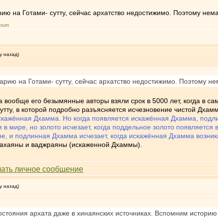
ию на Готами- сутту, сейчас архатство недостижимо. Поэтому нем
urum
у назад)
арию на Готами- сутту, сейчас архатство недостижимо. Поэтому не
вообще его безымянные авторы взяли срок в 5000 лет, когда в сам
тту, в которой подробно разъясняется исчезновение чистой Дхамм
искажённая Дхамма. Но когда появляется искажённая Дхамма, подли
 в мире, но золото исчезает, когда поддельное золото появляется 
е, и подлинная Дхамма исчезает, когда искажённая Дхамма возника
махаяны и ваджраяны (искаженной Дхаммы).
у назад)
остояния архата даже в хинаянских источниках. Вспомним историю 