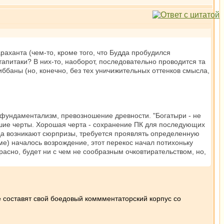
раханта (чем-то, кроме того, что Будда пробудился
апитаки? В них-то, наоборот, последовательно проводится та
ббаны (но, конечно, без тех уничижительных оттенков смысла,
- фундаментализм, превозношение древности. "Богатыри - не
ошие черты. Хорошая черта - сохранение ПК для последующих
гда возникают сюрпризы, требуется проявлять определенную
ирме) началось возрождение, этот перекос начал потихоньку
расно, будет ни с чем не сообразным очковтирательством, но,
е составят свой боедовый коммментаторский корпус со