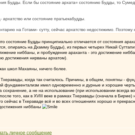
ия Будды. Если бы состояние архата= состоянию Будды, то Сумедха
д- архатство или состояние пратьекабудды.
нтарию на Готами- сутту, сейчас архатство недостижимо. Поэтому
что состояние Будды принципиально отличается от состояния араха
ся, опираясь на Дхамму Будды), из первых четырех Никай Суттапит
тижение ниббаны, и пробуждение араханта - это достижение ниббан
ию достижения нирваны архатом).
мках школ Махаяны, ничего более.
 Тхеравады, когда так считалось. Причины, в общем, понятны - фу
сткий фундаментализм имел одновременно и дурные и хорошие черт
на сохранение, а не на использование (при использовании всегда 
, после того, как в XVIII веке в рамках Тхеравады (сначала в Бирме
то сейчас в Тхераваде всё и во всех отношениях хорошо и прекрасн
 достижения ниббаны