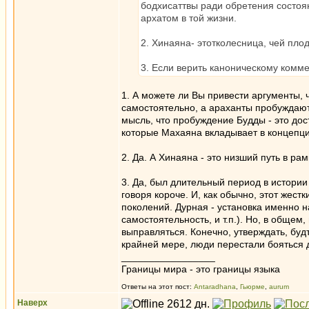
бодхисаттвы ради обретения состоян
архатом в той жизни.
2. Хинаяна- этотколесница, чей пло
3. Если верить каноническому комме
1. А можете ли Вы привести аргументы, 
самостоятельно, а араханты пробуждают
мысль, что пробуждение Будды - это дос
которые Махаяна вкладывает в концепц
2. Да. А Хинаяна - это низший путь в ра
3. Да, был длительный период в истории
говоря короче. И, как обычно, этот же
поколений. Дурная - установка именно 
самостоятельность, и т.п.). Но, в общем
выправляться. Конечно, утверждать, буд
крайней мере, люди перестали бояться
_________________
Границы мира - это границы языка
Ответы на этот пост:
Antaradhana
,
Гьюрме
,
aurum
Наверх