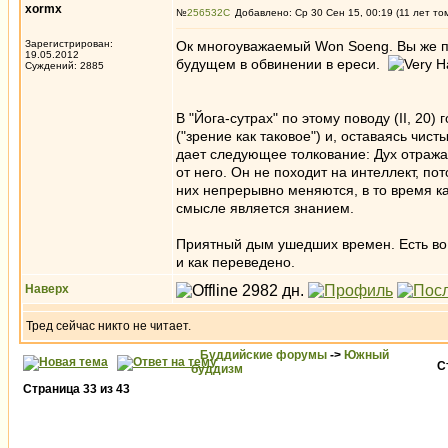
xormx
№
256532
Добавлено: Ср 30 Сен 15, 00:19 (11 лет то
Зарегистрирован:
Ок многоуважаемый Won Soeng. Вы же по
19.05.2012
будущем в обвинении в ереси.
Суждений: 2885
В "Йога-сутрах" по этому поводу (II, 20
("зрение как таковое") и, оставаясь чис
дает следующее толкование: Дух отражае
от него. Он не походит на интеллект, по
них непрерывно меняются, в то время к
смысле является знанием.
Приятный дым ушедших времен. Есть во в
и как переведено.
Наверх
Тред сейчас никто не читает.
Буддийские форумы
->
Южный
С
буддизм
Страница
33
из
43