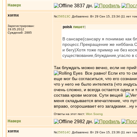
Наверх
xormx
№
256513
Добавлено: Вт 29 Сен 15, 23:34 (11 лет то
Зарегистрирован:
poisk
пишет
:
19.05.2012
Суждений: 2885
В сансаре(сансару я понимаю как б
процесс.Прекращение же ниббана.Со
и бегу)Хотя тоже пример не без кос
существование,блуждание,угасло в 
Так блуждать можно вечно, если не прий
Все равно! Если кто то см
еще мог бы согласиться, что его созна
что у него не было интелекта (что индусы
очень сложно, и всегда остается один и 
состава крови мозгов. Сути вещей
меня складывается впечатление, что путь
вправо, огорошивает его загадками...ну 
Ответы на этот пост:
Won Soeng
Наверх
xormx
№
256514
Добавлено: Вт 29 Сен 15, 23:36 (11 лет то