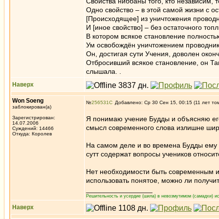
Свойства ниббаны того, кто независим, то
Одно свойство – в этой самой жизни с о
[Происходящее] из уничтожения проводн
И [иное свойство] – без остаточного топ
В котором всякое становление полностью
Ум освобождён уничтожением проводник
Он, достигая сути Учения, доволен окон
Отбросивший всякое становление, он Тако
слышала. .
Наверх
Won Soeng
№
256531
Добавлено: Ср 30 Сен 15, 00:15 (11 лет то
заблокирован(а)
Зарегистрирован:
Я понимаю учение Будды и объясняю ег
14.07.2006
смысл современного слова излишне шир
Суждений: 14466
Откуда: Королев
На самом деле и во времена Будды ему 
сутт содержат вопросы учеников относит
Нет необходимости быть современным и
использовать понятое, можно ли получить
_________________
Решительность и усердие (шила) в невозмутимом (самадхи) ис
Наверх