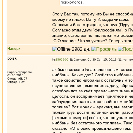
психологов.
Это у Вас так, потому что Вы не способ
моему не плохо. Вот у Илиады читаем:
Санкхья и йога отрицают, что дух (Пуру
Согласно этим двум "философиям", о Пуру
знание, естественно, является метафизи
С О знание. Что за учение? Теперь этог
Наверх
poisk
№
256529
Добавлено: Ср 30 Сен 15, 00:13 (11 лет то
ак было сказано Благословенным, сказан
Зарегистрирован:
ниббаны. Какие две? Свойство ниббаны с
01.05.2015
Суждений: 97
такое свойство ниббаны с остаточным то
Откуда: Нет
осуществления, выполнил задачу, cброси
освободился за счёт правильного знания.
целости, он воспринимает приятное и неп
заблуждения называется свойством нибб
топлива? Вот монах – арахант, чьи загр
тяжкий груз, достиг истинной цели, разо
[в момент смерти] всё то, что ощущается
ниббаны без остаточного топлива». Тако
сказано: «Это было провозглашено тем, 