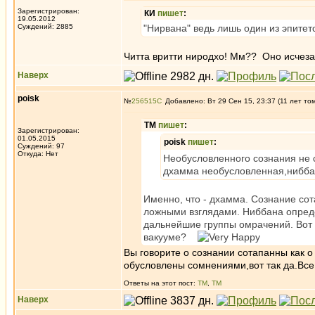
Зарегистрирован:
КИ
пишет
:
19.05.2012
Суждений: 2885
"Нирвана" ведь лишь один из эпите
Читта вритти ниродхо! Мм?? Оно исчеза
Наверх
poisk
№
256515
Добавлено: Вт 29 Сен 15, 23:37 (11 лет то
ТМ
пишет
:
Зарегистрирован:
01.05.2015
poisk
пишет
:
Суждений: 97
Откуда: Нет
Необусловленного сознания не с
дхамма необусловленная,нибба
Именно, что - дхамма. Сознание со
ложными взглядами. Ниббана опред
дальнейшие группы омрачений. Вот 
вакууме?
Вы говорите о сознании сотапанны как о
обусловлены сомнениями,вот так да.Вс
Ответы на этот пост:
ТМ
,
ТМ
Наверх