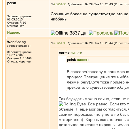
poisk
№
256516
Добавлено: Вт 29 Сен 15, 23:43 (11 лет то
Сознание более не существует,но это не 
Зарегистрирован:
ниббаны
01.05.2015
Суждений: 97
Откуда: Нет
Наверх
Won Soeng
№
256517
Добавлено: Вт 29 Сен 15, 23:44 (11 лет то
заблокирован(а)
Зарегистрирован:
xormx
пишет
:
14.07.2006
Суждений: 14466
poisk
пишет
:
Откуда: Королев
В сансаре(сансару я понимаю к
процесс.Прекращение же ниббан
лежу и бегу)Хотя тоже пример н
прекратило существование,блуж
Так блуждать можно вечно, если не 
Все равно! Если кто т
объеме. Я еще мог бы согласиться,
своими пороками, что у него не было
материален). Карочь все это очень с
детальное описание нирваны, челов