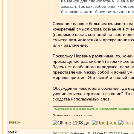
на манок для слонопатана. И еще вот
заказан. Так как любой опыт человек
батюшке ж идти. А все остальное ин
Сознание слово с большим количеством 
конкретный смысл слова сознания в Уче
(например шесть сознаний по шести опор
смысле возникновения и прекращения со
или - различение.
Поскольку Нирвана различима, то, конеч
прекращение различений (в том числе ра
Здесь нет особенного парадокса, если п
представлений между собой и ясный ум
мировосприятия. Это ясный и чистый по
Обсуждение некоторого сознания, да ещ
учение смысла термина "сознание". То 
сходства используемых слов.
_________________
Решительность и усердие (шила) в невозмутимом (самадхи) ис
Ответы на этот пост:
xormx
Наверх
poisk
№
256519
Добавлено: Вт 29 Сен 15, 23:47 (11 лет то