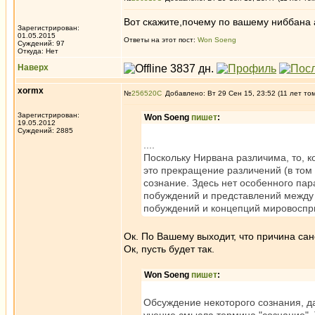
Вот скажите,почему по вашему ниббана
Зарегистрирован:
01.05.2015
Ответы на этот пост:
Won Soeng
Суждений: 97
Откуда: Нет
Наверх
xormx
№
256520
Добавлено: Вт 29 Сен 15, 23:52 (11 лет то
Зарегистрирован:
Won Soeng
пишет
:
19.05.2012
Суждений: 2885
....
Поскольку Нирвана различима, то, к
это прекращение различений (в том 
сознание. Здесь нет особенного пар
побуждений и представлений между 
побуждений и концепций мировоспри
Ок. По Вашему выходит, что причина сан
Ок, пусть будет так.
Won Soeng
пишет
:
Обсуждение некоторого сознания, д