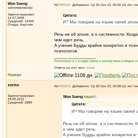
Won Soeng
№
256524
Добавлено: Ср 30 Сен 15, 00:00 (11 лет то
заблокирован(а)
Зарегистрирован:
Цитата:
14.07.2006
Суждений: 14466
И? Мы говорим на языке своей эпохи
Откуда: Королев
Речь не об эпохе, а о системности. Когд
чем идет речь.
А учение Будды крайне конкретно и точ
психологов.
_________________
Решительность и усердие (шила) в невозмутимом (самадхи) ис
Ответы на этот пост:
xormx
Наверх
xormx
№
256527
Добавлено: Ср 30 Сен 15, 00:08 (11 лет то
Зарегистрирован:
Won Soeng
пишет
:
19.05.2012
Суждений: 2885
Цитата:
И? Мы говорим на языке своей э
Речь не об эпохе, а о системности. 
о чем идет речь.
А учение Будды крайне конкретно и