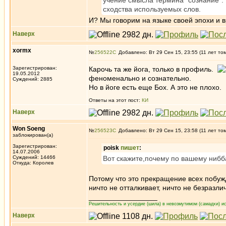
учение смысла термина "сознание".
сходства используемых слов.
И? Мы говорим на языке своей эпохи и в
Наверх
xormx
№
256522
Добавлено: Вт 29 Сен 15, 23:55 (11 лет то
Зарегистрирован:
Карочь та же йога, только в профиль.
19.05.2012
феноменально и сознательно.
Суждений: 2885
Но в йоге есть еще Бох. А это не плохо.
Ответы на этот пост:
КИ
Наверх
Won Soeng
№
256523
Добавлено: Вт 29 Сен 15, 23:58 (11 лет то
заблокирован(а)
Зарегистрирован:
poisk
пишет
:
14.07.2006
Суждений: 14466
Вот скажите,почему по вашему ниб
Откуда: Королев
Потому что это прекращение всех побуж
ничто не отталкивает, ничто не безразли
_________________
Решительность и усердие (шила) в невозмутимом (самадхи) ис
Наверх