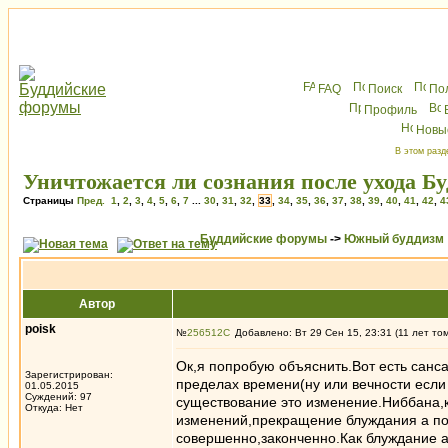
FAQ
Поиск
По
Профиль
Новы
В этом разд
Уничтожается ли сознания после ухода Б
Страницы
Пред.
1
,
2
,
3
,
4
,
5
,
6
,
7
...
30
,
31
,
32
,
33
,
34
,
35
,
36
,
37
,
38
,
39
,
40
,
41
,
42
,
4
Буддийские форумы
->
Южный буддизм
Автор
poisk
№
256512
Добавлено: Вт 29 Сен 15, 23:31 (11 лет то
Ок,я попробую объяснить.Вот есть санс
Зарегистрирован:
пределах времени(ну или вечности если
01.05.2015
Суждений: 97
существование это изменение.Ниббана
Откуда: Нет
изменений,прекращение блуждания а пот
совершенно,законченно.Как блуждание а