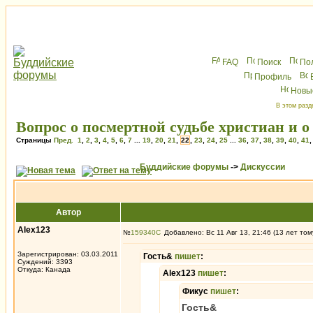
FAQ
Поиск
По
Профиль
Новы
В этом разд
Вопрос о посмертной судьбе христиан и 
Страницы
Пред.
1
,
2
,
3
,
4
,
5
,
6
,
7
...
19
,
20
,
21
,
22
,
23
,
24
,
25
...
36
,
37
,
38
,
39
,
40
,
41
Буддийские форумы
->
Дискуссии
Автор
Alex123
№
159340
Добавлено: Вс 11 Авг 13, 21:46 (13 лет том
Зарегистрирован: 03.03.2011
Гость&
пишет
:
Суждений: 3393
Откуда: Канада
Alex123
пишет
:
Фикус
пишет
:
Гость&