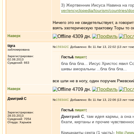
3) Жертвенник Иисуса Навина на го
ver/encyclopedia/tourism/countries/do
Ничего это не свидетельствует, а говор
взять эзотерическую трактовку Торы то 
Наверх
tigra
№
159342
Добавлено: Вс 11 Авг 13, 22:02 (13 лет том
заблокирована
Зарегистрирован:
Гость&
пишет
:
02.08.2013
Суждений: 663
бла бла бла... Иисус Христос явил С
шивы аморальны ...бла бла бла...
все шли не в ногу, один поручик Ржевски
Наверх
Дмитрий С
№
159344
Добавлено: Вс 11 Авг 13, 22:06 (13 лет том
Гость&
пишет
:
Зарегистрирован:
28.03.2013
Дмитрий С
, там идея кармы, а она
Суждений: 7054
бхати, киртаны и прочие чувственно
Откуда: Харьков
Кришнаиты секта (1 часть)-
http://w