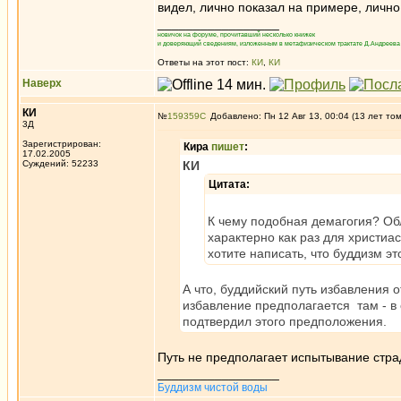
видел, лично показал на примере, лично
_________________
новичок на форуме, прочитавший несколько книжек
и доверяющий сведениям, изложенным в метафизическом трактате Д.Андреева 
Ответы на этот пост:
КИ
,
КИ
Наверх
КИ
№
159359
Добавлено: Пн 12 Авг 13, 00:04 (13 лет то
3Д
Зарегистрирован:
Кира
пишет
:
17.02.2005
Суждений: 52233
КИ
Цитата:
К чему подобная демагогия? Об
характерно как раз для христиас
хотите написать, что буддизм э
А что, буддийский путь избавления 
избавление предполагается там - в 
подтвердил этого предположения.
Путь не предполагает испытывание страд
_________________
Буддизм чистой воды