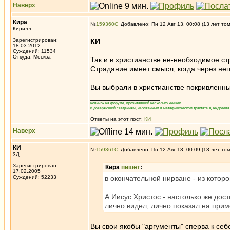
Наверх
Кира
№
159360
Добавлено: Пн 12 Авг 13, 00:08 (13 лет то
Кирилл
Зарегистрирован:
КИ
18.03.2012
Суждений: 11534
Откуда: Москва
Так и в христианстве не-необходимое ст
Страдание имеет смысл, когда через не
Вы выбрали в христианстве покривленны
_________________
новичок на форуме, прочитавший несколько книжек
и доверяющий сведениям, изложенным в метафизическом трактате Д.Андреева 
Ответы на этот пост:
КИ
Наверх
КИ
№
159361
Добавлено: Пн 12 Авг 13, 00:09 (13 лет то
3Д
Зарегистрирован:
Кира
пишет
:
17.02.2005
Суждений: 52233
в окончательной нирване - из котор
А Иисус Христос - настолько же дос
лично видел, лично показал на прим
Вы свои якобы "аргументы" сперва к себ