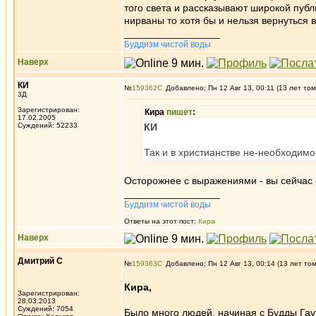
того света и рассказывают широкой публи
нирваны то хотя бы и нельзя вернуться 
_________________
Буддизм чистой воды
Наверх
КИ
№
159362
Добавлено: Пн 12 Авг 13, 00:11 (13 лет том
3Д
Зарегистрирован:
Кира
пишет
:
17.02.2005
Суждений: 52233
КИ
Так и в христианстве не-необходимо
Осторожнее с выражениями - вы сейчас 
_________________
Буддизм чистой воды
Ответы на этот пост:
Кира
Наверх
Дмитрий С
№
159363
Добавлено: Пн 12 Авг 13, 00:14 (13 лет то
Кира,
Зарегистрирован:
28.03.2013
Суждений: 7054
Было много людей, начиная с Будды Гау