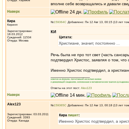
Откуда: Харьков
вполне себе возвращались и давали сви
Наверх
Кира
№
159364
Добавлено: Пн 12 Авг 13, 00:15 (13 лет то
Кирилл
Зарегистрирован:
КИ
18.03.2012
Цитата:
Суждений: 11534
Откуда: Москва
Христиане, значит, постоянно ...
Речь была не про тот свет (часть сансары
подтвердил Христос, заявляя о том, что
Именно Христос подтвердил, а христиане
_________________
новичок на форуме, прочитавший несколько книжек
и доверяющий сведениям, изложенным в метафизическом трактате Д.Андреева 
Ответы на этот пост:
Alex123
Наверх
Alex123
№
159365
Добавлено: Пн 12 Авг 13, 00:18 (13 лет то
Зарегистрирован: 03.03.2011
Кира
пишет
:
Суждений: 3393
Откуда: Канада
Именно Христос подтвердил, а христ