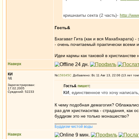
кришнаиты секта (2 часть)-
http://w
Гость&
Бхагават Гита (как и вся Махабхарата) -
- очень почитаемый практически всеми и
Идеи кармы как таковой в христианстве н
Наверх
КИ
№
159345
Добавлено: Вс 11 Авг 13, 22:06 (13 лет том
3Д
Зарегистрирован:
Гость&
пишет
:
17.02.2005
Суждений: 52233
КИ
, единственное что хочу написать
К чему подобная демагогия? Облажались
раз для христиаснтва - страдания, как о
буддизм это не только монашество?
_________________
Буддизм чистой воды
Наверх