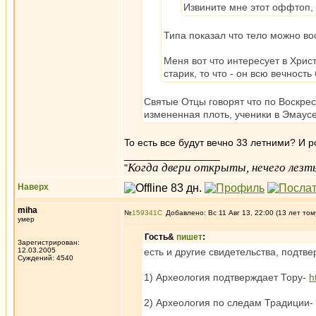
Извините мне этот оффтоп, 
Типа показал что тело можно во
Меня вот что интересует в Хрис
старик, то что - он всю вечность
Святые Отцы говорят что по Воскрес
измененная плоть, ученики в Эмаусе
To есть все будут вечно 33 летними? И ро
_________________
Когда двери открыты, нечего лезть
"
Наверх
miha
№
159341
Добавлено: Вс 11 Авг 13, 22:00 (13 лет том
умер
Гость&
пишет
:
Зарегистрирован:
12.03.2005
есть и другие свидетельства, подт
Суждений: 4540
1) Археология подтверждает Тору-
h
2) Археология по следам Традиции-