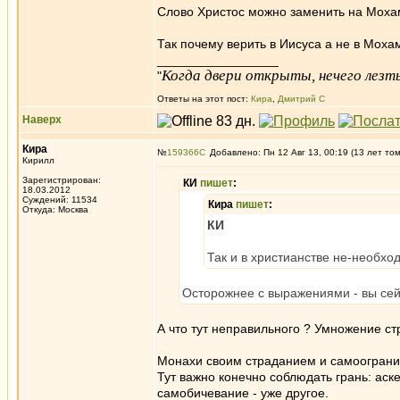
Слово Христос можно заменить на Мохам
Так почему верить в Иисуса а не в Мох
_________________
Когда двери открыты, нечего лезть
"
Ответы на этот пост:
Кира
,
Дмитрий С
Наверх
Кира
№
159366
Добавлено: Пн 12 Авг 13, 00:19 (13 лет то
Кирилл
Зарегистрирован:
КИ
пишет
:
18.03.2012
Суждений: 11534
Кира
пишет
:
Откуда: Москва
КИ
Так и в христианстве не-необхо
Осторожнее с выражениями - вы сей
А что тут неправильного ? Умножение ст
Монахи своим страданием и самоогран
Тут важно конечно соблюдать грань: аске
самобичевание - уже другое.