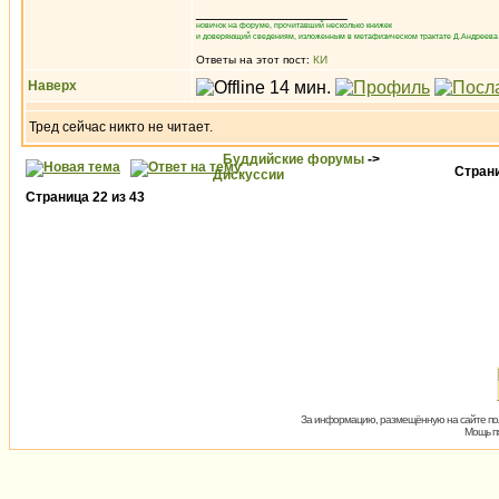
_________________
новичок на форуме, прочитавший несколько книжек
и доверяющий сведениям, изложенным в метафизическом трактате Д.Андреева 
Ответы на этот пост:
КИ
Наверх
Тред сейчас никто не читает.
Буддийские форумы
->
Стран
Дискуссии
Страница
22
из
43
За информацию, размещённую на сайте пол
Мощь пх