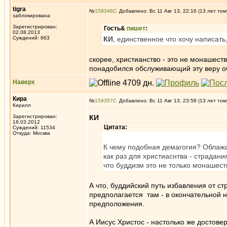
tigra
№
159346
Добавлено: Вс 11 Авг 13, 22:16 (13 лет том
заблокирована
Зарегистрирован:
Гость&
пишет
:
02.08.2013
Суждений: 663
КИ
, единственное что хочу написать
скорее, христианство - это не монашест
понадобился обслуживающий эту веру о
Наверх
Кира
№
159357
Добавлено: Вс 11 Авг 13, 23:58 (13 лет том
Кирилл
Зарегистрирован:
КИ
18.03.2012
Цитата:
Суждений: 11534
Откуда: Москва
К чему подобная демагогия? Облажа
как раз для христиаснтва - страдани
что буддизм это не только монашест
А что, буддийский путь избавления от с
предполагается там - в окончательной н
предположения.
А Иисус Христос - настолько же достове