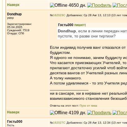
Наверх
Dondhup
№
162023
Добавлено: Ср 28 Авг 13, 12:13 (13 лет то
умер
Зарегистрирован:
Гость000
пишет
:
05.04.2005
Суждений: 7519
Dondhup
, если в линии передач на
Откуда: СПб
пустоте, то разве они тиртихи?
Если индивид получив ванг отказался от
буддистом.
Я одного не понимаю, зачем буддисту и
Что касается приезжающих Учителей, то
прилагают достаточно усилий чтоб войти
десятков вангов от Учителей разных лин
А толку никакого.
А потом удивляемся - то это Учителя ре
_________________
ни в сансаре, ни в нирване нет реально
взаимозависимого становления безоши
Ответы на этот пост:
Пузо от пива
Наверх
Гость000
№
162027
Добавлено: Ср 28 Авг 13, 12:34 (13 лет то
Гость