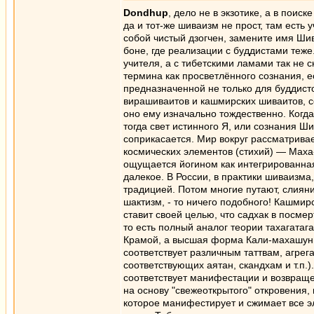
Dondhup
, дело не в экзотике, а в поис
да и тот-же шиваизм не прост, там ест
собой чистый дзогчен, замените имя Шив
боне, где реализации с буддистами теже
учителя, а с тибетскими ламами так не с
термина как просветлённого сознания, е
предназначенной не только для буддисто
вирашиваитов и кашмирских шиваитов, со
оно ему изначально тождественно. Когда
тогда свет истинного Я, или сознания Ш
соприкасается. Мир вокруг рассматривае
космических элементов (стихий) — Маха
ощущается йогином как интегрированная 
далекое. В России, в практики шиваизма
традицией. Потом многие путают, слияни
шактизм, - то ничего подобного! Кашми
ставит своей целью, что садхак в посме
то есть полный аналог теории тахагатага
Крамой, а высшая форма Кали-махашунь
соответствует различным таттвам, агрег
соответствующих аятан, скандхам и т.п
соответствует манифестации и возвраще
на основу "свежеоткрытого" откровения
которое манифестирует и сжимает все э