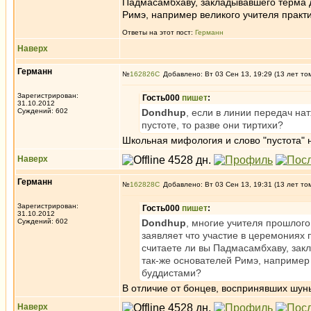
Падмасамбхаву, закладывавшего терма д
Римэ, например великого учителя практ
Ответы на этот пост:
Германн
Наверх
Германн
№
162826
Добавлено: Вт 03 Сен 13, 19:29 (13 лет то
Зарегистрирован:
Гость000
пишет
:
31.10.2012
Суждений: 602
Dondhup
, если в линии передач на
пустоте, то разве они тиртихи?
Школьная мифология и слово "пустота" н
Наверх
Германн
№
162828
Добавлено: Вт 03 Сен 13, 19:31 (13 лет то
Зарегистрирован:
Гость000
пишет
:
31.10.2012
Суждений: 602
Dondhup
, многие учителя прошлог
заявляет что участие в церемониях 
считаете ли вы Падмасамбхаву, зак
так-же основателей Римэ, например
буддистами?
В отличие от бонцев, воспринявших шунь
Наверх