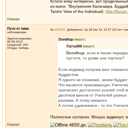
Кстати кому интересно, вот проделанный
из книги "Внутренняя Калачакра. Буддийс
Tantric View of the Individual)-
http://forum
Наверх
Пузо от пива
№
162033
Добавлено: Ср 28 Авг 13, 12:57 (13 лет то
заблокирован
Зарегистрирован:
Dondhup
пишет
:
06.08.2013
Суждений: 354
Гость000
пишет
:
Откуда: Сибирь
Dondhup
, если в линии переда
пустоте, то разве они тиртихи?
Если индивид получив ванг отказалс
буддистом.
Я одного не понимаю, зачем буддис
Что касается приезжающих Учителей
прилагают достаточно усилий чтоб в
десятков вангов от Учителей разных
разлива. А толку никакого.
А потом удивляемся - то это Учител
Полностью согласен. Мощно задвинул, 
Наверх