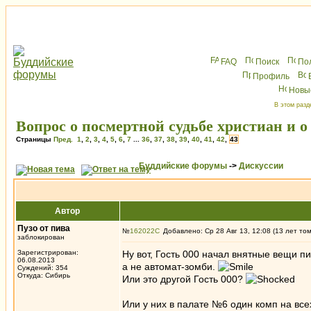
FAQ
Поиск
По
Профиль
Новы
В этом разд
Вопрос о посмертной судьбе христиан и 
Страницы
Пред.
1
,
2
,
3
,
4
,
5
,
6
,
7
...
36
,
37
,
38
,
39
,
40
,
41
,
42
,
43
Буддийские форумы
->
Дискуссии
Автор
Пузо от пива
№
162022
Добавлено: Ср 28 Авг 13, 12:08 (13 лет то
заблокирован
Зарегистрирован:
Ну вот, Гость 000 начал внятные вещи пи
06.08.2013
а не автомат-зомби.
Суждений: 354
Откуда: Сибирь
Или это другой Гость 000?
Или у них в палате №6 один комп на все