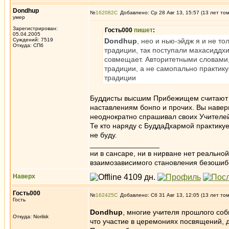
Dondhup
№
162082
Добавлено: Ср 28 Авг 13, 15:57 (13 лет то
умер
Зарегистрирован:
Гость000
пишет
:
05.04.2005
Суждений: 7519
Dondhup
, нео и нью-эйдж я и не т
Откуда: СПб
традиции, так поступали махасиддхи
совмещает. Авторитетными словами, д
традиции, а не самопально практику
традиции
Буддисты высшим Прибежищем считают 
наставлениям бонпо и прочих. Вы навер
неоднократно спрашивал своих Учителе
Те кто наряду с БуддаДхармой практикуе
не буду.
_________________
ни в сансаре, ни в нирване нет реально
взаимозависимого становления безоши
Наверх
Гость000
№
162425
Добавлено: Сб 31 Авг 13, 12:05 (13 лет то
Гость
Dondhup
, многие учителя прошлого со
Откуда: Norilsk
что участие в церемониях посвящений, д