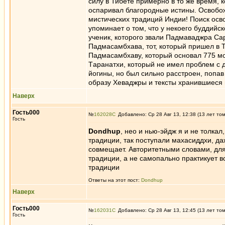
силу в Тибете примерно в то же время, 
оспаривал благородные истины. Освобо
мистических традиций Индии! Поиск осв
упоминает о том, что у некоего буддийс
ученик, которого звали Падмаваджра Саро
Падмасамбхава, тот, который пришел в 
Падмасамбхаву, который основал 775 мо
Tаранатхи, который не имел проблем с 
йогины, но был сильно расстроен, попав
образу Хеваджры и тексты хранившиеся 
Наверх
Гость000
№
162028
Добавлено: Ср 28 Авг 13, 12:38 (13 лет то
Гость
Dondhup
, нео и нью-эйдж я и не толка
традиции, так поступали махасиддхи, да
совмещает. Авторитетными словами, для м
традиции, а не самопально практикует в
традиции
Ответы на этот пост:
Dondhup
Наверх
Гость000
№
162031
Добавлено: Ср 28 Авг 13, 12:45 (13 лет то
Гость