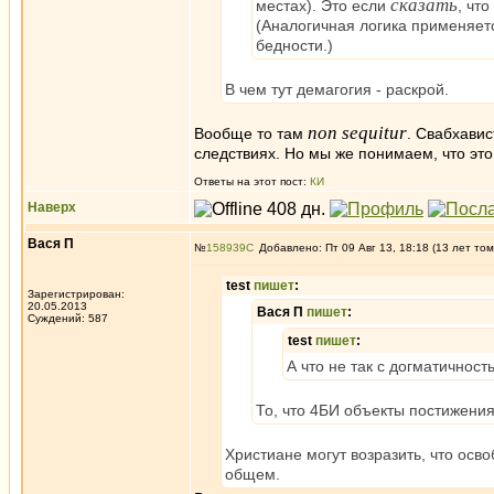
сказать
местах). Это если
, чт
(Аналогичная логика применяетс
бедности.)
В чем тут демагогия - раскрой.
non sequitur
Вообще то там
. Свабхавис
следствиях. Но мы же понимаем, что это
Ответы на этот пост:
КИ
Наверх
Вася П
№
158939
Добавлено: Пт 09 Авг 13, 18:18 (13 лет том
test
пишет
:
Зарегистрирован:
20.05.2013
Вася П
пишет
:
Суждений: 587
test
пишет
:
А что не так с догматичнос
То, что 4БИ объекты постижения
Христиане могут возразить, что осв
общем.