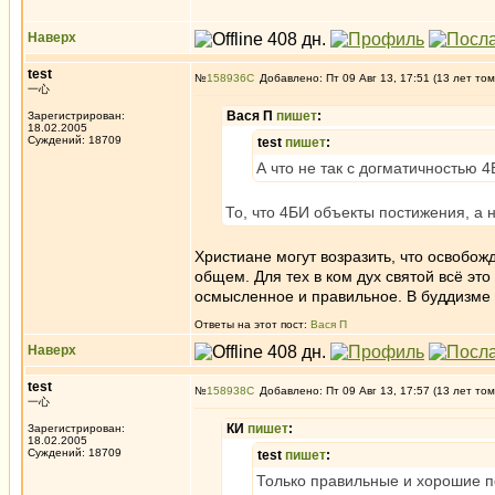
Наверх
test
№
158936
Добавлено: Пт 09 Авг 13, 17:51 (13 лет том
一心
Вася П
пишет
:
Зарегистрирован:
18.02.2005
Суждений: 18709
test
пишет
:
А что не так с догматичностью 
То, что 4БИ объекты постижения, а 
Христиане могут возразить, что освобож
общем. Для тех в ком дух святой всё это
осмысленное и правильное. В буддизме 
Ответы на этот пост:
Вася П
Наверх
test
№
158938
Добавлено: Пт 09 Авг 13, 17:57 (13 лет том
一心
КИ
пишет
:
Зарегистрирован:
18.02.2005
Суждений: 18709
test
пишет
:
Только правильные и хорошие 