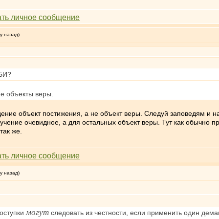
у назад)
4БИ?
не объекты веры.
дение объект постижения, а не объект веры. Следуй заповедям и 
 учение очевидное, а для остальных объект веры. Тут как обычно пр
так же.
у назад)
могут
поступки
следовать из честности, если применить один демаг