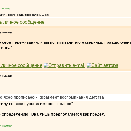
"Роза Мира"
8:44), всего редактировалось 1 раз
у назад)
е себе переживания, и вы испытывали его наверняка, правда, очень
тства".
у назад)
о ясно прописано - "фрагмент воспоминания детства".
виду во всех пунктах именно "полное".
по определению. Она лишь предполагается как предел.
"Роза Мира"