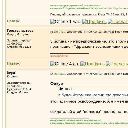
_________________
новичок на форуме, прочитавший несколько книжек
и доверяющий сведениям, изложенным в метафизическом трактате Д.Андреева 
Последний раз редактировалось: Кира (Пт 09 Авг 13, 1
Наверх
Горсть листьев
№
158942
Добавлено: Пт 09 Авг 13, 18:40 (13 лет том
Фикус, Историк
Зарегистрирован:
3 истина - не предположение. это вполн
10.09.2010
прописано - "фрагмент воспоминания де
Суждений: 31235
_________________
нео-буддист
Наверх
Кира
№
158943
Добавлено: Пт 09 Авг 13, 18:42 (13 лет том
Кирилл
Зарегистрирован:
Фикус
18.03.2012
Цитата:
Суждений: 11534
Откуда: Москва
в буддийском евангелии это довольн
это частичное освобождение. А я имел в
свидетелей этой "полноты" просто нет 
_________________
новичок на форуме, прочитавший несколько книжек
и доверяющий сведениям, изложенным в метафизическом трактате Д.Андреева 