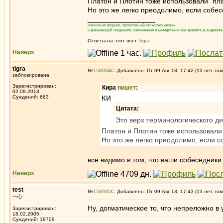
Платон и Плотин тоже использовали "пл
Но это же легко преодолимо, если собе
_________________
новичок на форуме, прочитавший несколько книжек
и доверяющий сведениям, изложенным в метафизическом трактате Д.Андреева 
Ответы на этот пост:
tigra
Наверх
tigra
№
158934
Добавлено: Пт 09 Авг 13, 17:42 (13 лет том
заблокирована
Зарегистрирован:
Кира
пишет
:
02.08.2013
Суждений: 663
КИ
Цитата:
Это верх терминологического д
Платон и Плотин тоже использовали
Но это же легко преодолимо, если 
все видимо в том, что ваши собеседники
Наверх
test
№
158935
Добавлено: Пт 09 Авг 13, 17:43 (13 лет том
一心
Ну, догматическое то, что непреложно в 
Зарегистрирован:
18.02.2005
Суждений: 18709