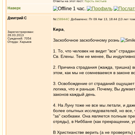
Ответы на этот пост:
Горсть листьев
Наверх
Дмитрий С
№
158944
Добавлено: Пт 09 Авг 13, 18:44 (13 лет том
Кира
,
Зарегистрирован:
28.03.2013
Суждений: 7054
Заскобочное заскобочному рознь
Откуда: Харьков
1. То, что человек не видит "все" страд
Св. Елены. Тем не менее, Вы индуктивно 
2. Причина страдания (жажда, тришна) в
этом, как мы не сомневаемся в законе в
3. Освобождение от страданий ощущает 
логика, что и раньше. Почему, Вы думае
законов каждый день.
4. На Луну тоже не все мы летали, и да
более опытных исследователей, но все, 
"за" скобками. Она является полным пр
отряды), в Ниббане (как прекращении, у
В Христианстве верить (а не проверять)