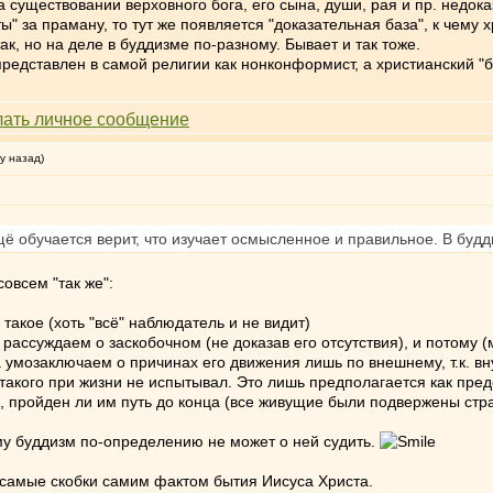
 существовании верховного бога, его сына, души, рая и пр. недок
" за праману, то тут же появляется "доказательная база", к чему х
так, но на деле в буддизме по-разному. Бывает и так тоже.
редставлен в самой религии как нонконформист, а христианский "б
у назад)
щё обучается верит, что изучает осмысленное и правильное. В будд
овсем "так же":
 такое (хоть "всё" наблюдатель и не видит)
 рассуждаем о заскобочном (не доказав его отсутствия), и потом
 умозаключаем о причинах его движения лишь по внешнему, т.к. вн
 такого при жизни не испытывал. Это лишь предполагается как пред
л, пройден ли им путь до конца (все живущие были подвержены стр
ому буддизм по-определению не может о ней судить.
и самые скобки самим фактом бытия Иисуса Христа.