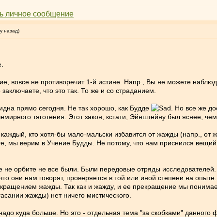
у назад)
.
ание, вовсе не противоречит 1-й истине. Напр., Вы не можете наблю
заключаете, что это так. То же и со страданием.
идна прямо сегодня. Не так хорошо, как Будде
. Но все же д
семирного тяготения. Этот закон, кстати, Эйнштейну был яснее, ч
каждый, кто хотя-бы мало-мальски избавится от жажды (напр., о
те, мы верим в Учение Будды. Не потому, что нам приснился вещий
же не орбите не все были. Были передовые отряды исследователей.
что они нам говорят, проверяется в той или иной степени на опыте
екращением жажды. Так как и жажду, и ее прекращение мы понимаем
гасании жажды) нет ничего мистического.
 надо куда больше. Но это - отдельная тема "за скобками" данного