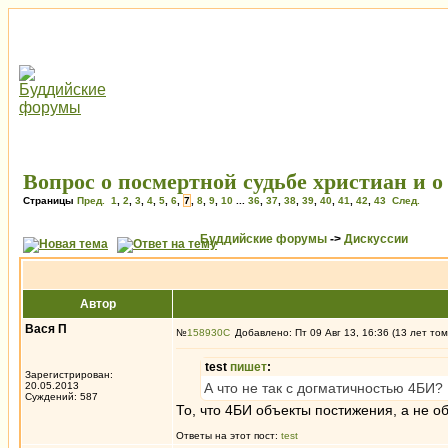
Вопрос о посмертной судьбе христиан и 
Страницы
Пред.
1
,
2
,
3
,
4
,
5
,
6
,
7
,
8
,
9
,
10
...
36
,
37
,
38
,
39
,
40
,
41
,
42
,
43
След.
Буддийские форумы
->
Дискуссии
Автор
Вася П
№
158930
Добавлено: Пт 09 Авг 13, 16:36 (13 лет том
test
пишет
:
Зарегистрирован:
20.05.2013
А что не так с догматичностью 4БИ?
Суждений: 587
То, что 4БИ объекты постижения, а не о
Ответы на этот пост:
test