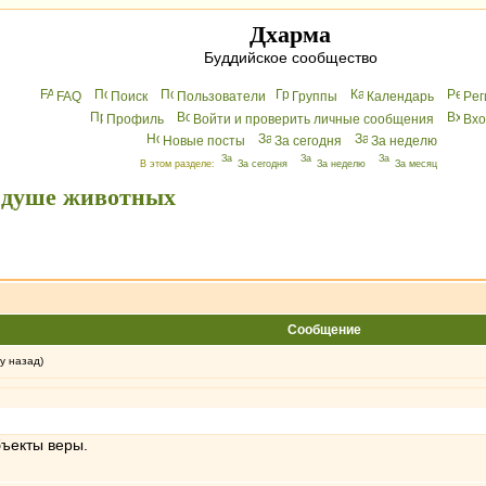
Дхарма
Буддийское сообщество
FAQ
Поиск
Пользователи
Группы
Календарь
Peг
Профиль
Войти и проверить личные сообщения
Вхo
Новые посты
За сегодня
За неделю
В этом разделе:
За сегодня
За неделю
За месяц
о душе животных
Сообщение
у назад)
бъекты веры.