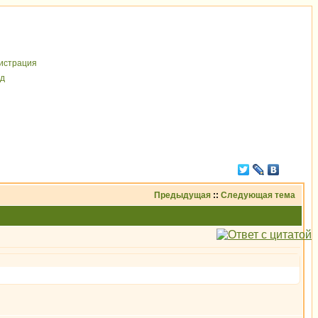
иcтрaция
д
Предыдущая
::
Следующая тема