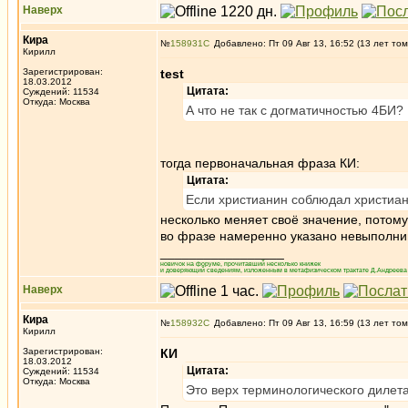
Наверх
Кира
№
158931
Добавлено: Пт 09 Авг 13, 16:52 (13 лет том
Кирилл
Зарегистрирован:
test
18.03.2012
Цитата:
Суждений: 11534
Откуда: Москва
А что не так с догматичностью 4БИ? 
тогда первоначальная фраза КИ:
Цитата:
Если христианин соблюдал христианс
несколько меняет своё значение, потому 
во фразе намеренно указано невыполнимо
_________________
новичок на форуме, прочитавший несколько книжек
и доверяющий сведениям, изложенным в метафизическом трактате Д.Андреева 
Наверх
Кира
№
158932
Добавлено: Пт 09 Авг 13, 16:59 (13 лет том
Кирилл
Зарегистрирован:
КИ
18.03.2012
Цитата:
Суждений: 11534
Откуда: Москва
Это верх терминологического дилет