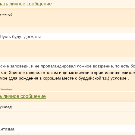
у назад)
Пусть будут догматы...
кие заповеди, и не пропагандировал ложное воззрение, то есть бо
что Христос говорил о таком и догматически в христианстве считае
е (для рождения в хорошем месте с буддийской т.з.) условие .
"Роза Мира"
у назад)
антизма.