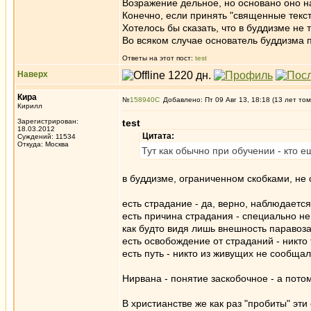
Возражение дельное, но основано оно на
Конечно, если принять "священные тексты
Хотелось бы сказать, что в буддизме не 
Во всяком случае основатель буддизма п
Ответы на этот пост:
test
Наверх
Кира
№
158940
Добавлено: Пт 09 Авг 13, 18:18 (13 лет том
Кирилл
Зарегистрирован:
test
18.03.2012
Цитата:
Суждений: 11534
Откуда: Москва
Тут как обычно при обучении - кто е
в буддизме, ограниченном скобками, не с
есть страдание - да, верно, наблюдается
есть причина страдания - специально не
как будто видя лишь внешность паравоза
есть освобождение от страданий - никто
есть путь - никто из живущих не сообща
Нирвана - понятие заскобочное - а пот
В христианстве же как раз "пробиты" эт