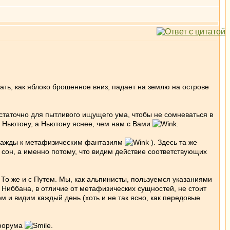
дать, как яблоко брошенное вниз, падает на землю на острове
остаточно для пытливого ищущего ума, чтобы не сомневаться в
ем Ньютону, а Ньютону яснее, чем нам с Вами
.
т жажды к метафизическим фантазиям
). Здесь та же
 сон, а именно потому, что видим действие соответствующих
 То же и с Путем. Мы, как альпинисты, пользуемся указаниями
. Ниббана, в отличие от метафизических сущностей, не стоит
 и видим каждый день (хоть и не так ясно, как передовые
 форума
.