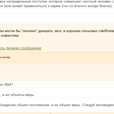
о все неправильные поступки, которые совершает честный человек 
я (или может применяться) к карме (что от благого всегда благое),
свабхав
ты могли бы "логично" доказать, мол, в хороших посылках
 софистика.
у назад)
тью 4БИ?
, а не объекты веры.
обождение объект постижения, а не объект веры. Следуй заповедя