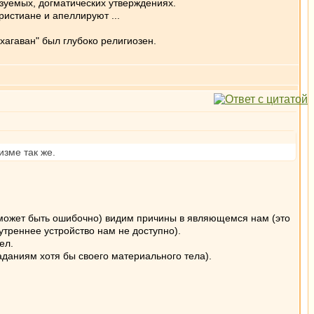
азуемых, догматических утверждениях.
ристиане и апеллируют ...
хагаван" был глубоко религиозен.
изме так же.
у (может быть ошибочно) видим причины в являющемся нам (это
утреннее устройство нам не доступно).
ел.
аданиям хотя бы своего материального тела).