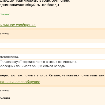
авающую" терминологию в своих сочинениях.
седник понимает общий смысл беседы.
"Роза Мира"
у назад)
илетантизма.
 "плавающую" терминологию в своих сочинениях.
собеседник понимает общий смысл беседы.
 перестают вас понимать, кира. бывает, не повезло понимаешь вам
у назад)
учении.