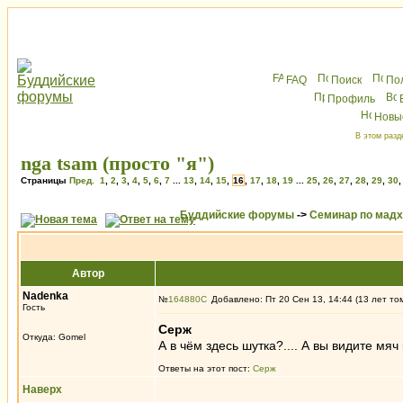
FAQ
Поиск
По
Профиль
Новы
В этом разд
nga tsam (просто "я")
Страницы
Пред.
1
,
2
,
3
,
4
,
5
,
6
,
7
...
13
,
14
,
15
,
16
,
17
,
18
,
19
...
25
,
26
,
27
,
28
,
29
,
30
Буддийские форумы
->
Семинар по мад
Автор
Nadenka
№
164880
Добавлено: Пт 20 Сен 13, 14:44 (13 лет то
Гость
Серж
Откуда: Gomel
А в чём здесь шутка?.... А вы видите м
Ответы на этот пост:
Серж
Наверх