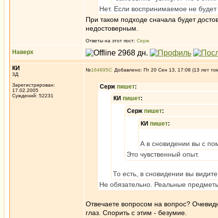
Нет. Если воспринимаемое не будет
При таком подходе сначала будет достов
недостоверным.
Ответы на этот пост:
Серж
Наверх
КИ
№
164895
Добавлено: Пт 20 Сен 13, 17:08 (13 лет то
3Д
Зарегистрирован:
Серж
пишет
:
17.02.2005
Суждений: 52231
КИ
пишет
:
Серж
пишет
:
КИ
пишет
:
А в сновидении вы с п
Это чувственный опыт.
То есть, в сновидении вы видит
Не обязательно. Реальные предметы
Отвечаете вопросом на вопрос? Очевидн
глаз. Спорить с этим - безумие.