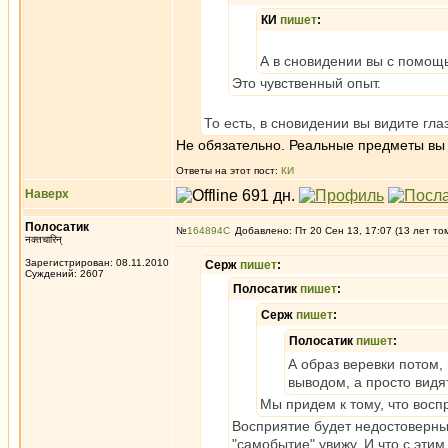
КИ
пишет
:
А в сновидении вы с помощ
Это чувственный опыт.
То есть, в сновидении вы видите гл
Не обязательно. Реальные предметы вы
Ответы на этот пост:
КИ
Наверх
Полосатик
№
164894
Добавлено: Пт 20 Сен 13, 17:07 (13 лет то
नक्तचारिन्
Зарегистрирован: 08.11.2010
Серж
пишет
:
Суждений: 2607
Полосатик
пишет
:
Серж
пишет
:
Полосатик
пишет
:
А образ веревки потом,
выводом, а просто вид
Мы придем к тому, что восп
Восприятие будет недостоверным
"самобытие" увижу. И что с этим