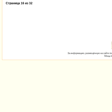
Страница
16
из
32
За информацию, размещённую на сайте пол
Мощь пх