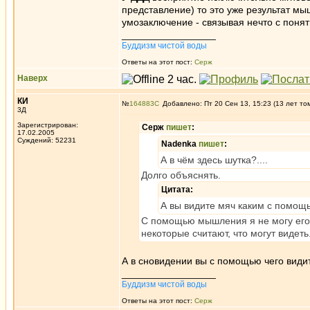
представление) то это уже результат м
умозаключение - связывая нечто с поня
_________________
Буддизм чистой воды
Ответы на этот пост:
Серж
Наверх
КИ
№
164883
Добавлено: Пт 20 Сен 13, 15:23 (13 лет то
3Д
Зарегистрирован:
Серж
пишет
:
17.02.2005
Суждений: 52231
Nadenka
пишет
:
А в чём здесь шутка?....
Долго объяснять.
Цитата:
А вы видите мяч каким с помо
С помощью мышления я не могу его в
некоторые считают, что могут видеть
А в сновидении вы с помощью чего види
_________________
Буддизм чистой воды
Ответы на этот пост:
Серж