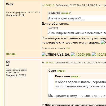
Серж
№
164881
Добавлено: Пт 20 Сен 13, 14:53 (13 лет то
Зарегистрирован: 28.01.2011
Nadenka
пишет
:
Суждений: 4126
А в чём здесь шутка?....
Долго объяснять.
Цитата:
А вы видите мяч каким с помощью 
С помощью мышления я не могу его видет
некоторые считают, что могут видеть.
Ответы на этот пост:
КИ
Наверх
КИ
№
164882
Добавлено: Пт 20 Сен 13, 15:21 (13 лет то
3Д
Зарегистрирован:
Серж
пишет
:
17.02.2005
Суждений: 52231
Полосатик
пишет
:
А образ веревки потом, вероятн
просто видятся-представляются
Мы придем к тому, что восприятие 
У ДДД восприятие исключительно мгновен