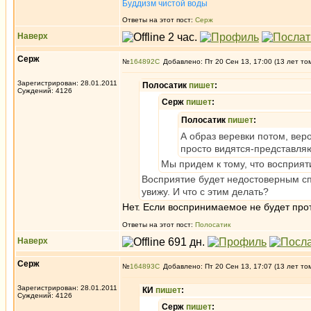
Буддизм чистой воды
Ответы на этот пост:
Серж
Наверх
Серж
№
164892
Добавлено: Пт 20 Сен 13, 17:00 (13 лет то
Зарегистрирован: 28.01.2011
Полосатик
пишет
:
Суждений: 4126
Серж
пишет
:
Полосатик
пишет
:
А образ веревки потом, вер
просто видятся-представля
Мы придем к тому, что восприя
Восприятие будет недостоверным спо
увижу. И что с этим делать?
Нет. Если воспринимаемое не будет про
Ответы на этот пост:
Полосатик
Наверх
Серж
№
164893
Добавлено: Пт 20 Сен 13, 17:07 (13 лет то
Зарегистрирован: 28.01.2011
КИ
пишет
:
Суждений: 4126
Серж
пишет
: