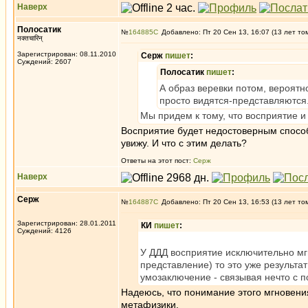
Наверх
Полосатик
№
164885
Добавлено: Пт 20 Сен 13, 16:07 (13 лет то
नक्तचारिन्
Зарегистрирован: 08.11.2010
Серж
пишет
:
Суждений: 2607
Полосатик
пишет
:
А образ веревки потом, вероятн
просто видятся-представляются
Мы придем к тому, что восприятие 
Восприятие будет недостоверным способо
увижу. И что с этим делать?
Ответы на этот пост:
Серж
Наверх
Серж
№
164887
Добавлено: Пт 20 Сен 13, 16:53 (13 лет то
Зарегистрирован: 28.01.2011
КИ
пишет
:
Суждений: 4126
У ДДД восприятие исключительно мгн
представление) то это уже результ
умозаключение - связывая нечто с 
Надеюсь, что понимание этого мгновения
метафизики.