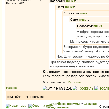
Зарегистрирован: 28.01.2011
Полосатик
пишет
:
Суждений: 4126
Серж
пишет
:
Полосатик
пишет
:
Серж
пишет
:
Полосатик
пишет
:
А образ веревки по
выводом, а просто
Мы придем к тому, что 
Восприятие будет недостове
"самобытие" увижу. И что с 
Нет. Если воспринимаемое не бу
При таком подходе сначала будет до
восприятие недостоверным.
Критерием достоверности признается опы
Если говорить развернуто воспринимае
Ответы на этот пост:
Полосатик
Наверх
Тред сейчас никто не читает.
Буддийские форумы
->
Семинар
Стран
по мадхьямаке