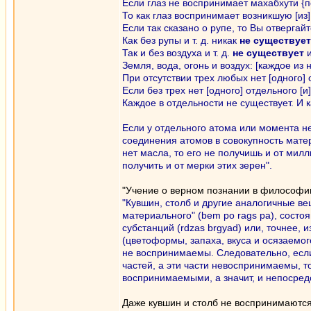
Если глаз не воспринимает махабхути {
То как глаз воспринимает возникшую [из]
Если так сказано о рупе, то Вы отвергай
Как без рупы и т. д. никак
не существует
Так и без воздуха и т. д.
не существует
и
Земля, вода, огонь и воздух: [каждое из
При отсутствии трех любых нет [одного] 
Если без трех нет [одного] отдельного [и]
Каждое в отдельности не существует. И к
Если у отдельного атома или момента не
соединения атомов в совокупность мате
нет масла, то его не получишь и от мил
получить и от мерки этих зерен".
"Учение о верном познании в философи
"Кувшин, столб и другие аналогичные в
материального" (bem po rags pa), состо
субстанций (rdzas brgyad) или, точнее, и
(цветоформы, запаха, вкуса и осязаемог
не воспринимаемы. Следовательно, если
частей, а эти части невоспринимаемы, т
воспринимаемыми, а значит, и непосред
Даже кувшин и столб не воспринимаются