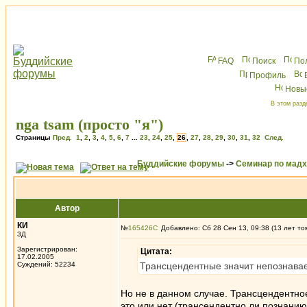
FAQ
Поиск
По
Профиль
Новы
В этом разд
nga tsam (просто "я")
Страницы
Пред.
1
,
2
,
3
,
4
,
5
,
6
,
7
...
23
,
24
,
25
,
26
,
27
,
28
,
29
,
30
,
31
,
32
След.
Буддийские форумы
->
Семинар по мад
Автор
КИ
№
165426
Добавлено: Сб 28 Сен 13, 09:38 (13 лет то
3Д
Зарегистрирован:
Цитата:
17.02.2005
Суждений: 52234
Трансцендентные значит непознава
Но не в данном случае. Трансцендентно
это или нет (трансендентно ли познанию)