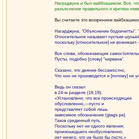
Награджуна и был вайбхашиком. Всё, что
разъяснение правильного и критика нев
Вы считаете это воззрением вайбхашико
Нагарджуна, "Объяснение бодхичитты": "
Относительное называют пустым-шуньей
поскольку [относительное] не возникает, 
Все слова, обозначающие самостоятель
Пусты, подобно [слову] "нирвана".
Сказано, что деяние бессамостно,
Что оно не производится и [потому] не у
Ведь он сказал
в 24-м разделе (18,19):
«Установлено, что все происходящее
обусловленно,—пусто и
представляет собой лишь
зависимое обозначение (gtags pa).
Таков срединный путь.
Поскольку нет ни одного явления,
произошедшего необусловленно,
нет ничего, что не было бы пусто.»