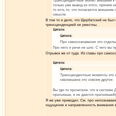
Трансцендентный значит внешний к ч
только уже вывод из этого, причем
то есть то, что полагается внешним
смысле.
В том то и дело, что Щербатский не бы
тренсценденцией не уместны.
Цитата:
Цитата:
Про самосознавание это отдель
Про него и речи не шло. С чего вы п
Отрывок же от туда. Из главы про самосо
Цитата:
Цитата:
Трансцендентные моменты это 
свалакшана это совсем другое.
Вы где-то прочитали, что в системе
пратьякша, и не даются пратьякшей)?
Я же уже приводил. См. про непознаваем
ощущение и направленность внимания в 