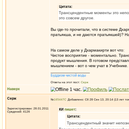
Цитата:
Трансцендентные моменты это непо
это совсем другое.
Вы где-то прочитали, что в системе Дха
пратьякша, и не даются пратьякшей)? Най
На самом деле у Дхармакирти вот что:
Чистое восприятие - моментально. Транс
продукт мышления. В готовом представл
мышлением - вот о чем учат в Учебнике.
_________________
Буддизм чистой воды
Ответы на этот пост:
Серж
Наверх
Серж
№
165447
Добавлено: Сб 28 Сен 13, 20:14 (13 лет то
Зарегистрирован: 28.01.2011
КИ
пишет
:
Суждений: 4126
Цитата:
Трансцендентный значит непоз