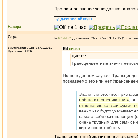
Про ложное знание запоздавшая аналоги
_________________
Буддизм чистой воды
Наверх
Серж
№
165443
Добавлено: Сб 28 Сен 13, 19:15 (13 лет то
Зарегистрирован: 28.01.2011
КИ
пишет
:
Суждений: 4126
Цитата:
Трансцендентные значит непоз
Но не в данном случае. Трансценден
познаваемо это или нет (трансенден
Значит ли это, что, признав
ной по отношению к «я»
, он
отношению ко всей сумме п
венно как будто указывает е
самого себя освещающим (см
очень трудным для самих ин
кирти спорят об нем.
Трансцендентный значит непознаваемый