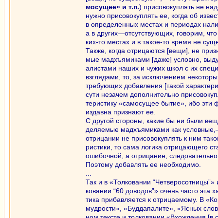
мосущее» и т.п.
) присовокуплять не над
нужно присовокуплять ее, когда об изве
в определенных местах и периодах нал
а в других—отсутствующих, говорим, что 
ких-то местах и в такое-то время не сущ
Также, когда отрицаются [вещи], не приз
мые мадхъямиками [даже] условно, выд
алистами наших и чужих школ с их спе
взглядами, то, за исключением некоторы
требующих добавления [такой характер
сути незачем дополнительно присовокуп
теристику «самосущее бытие», ибо эти
издавна признают ее.
С другой стороны, какие бы ни были вещ
деляемые мадхъямиками как условные,
отрицании не присовокуплять к ним тако
ристики, то сама логика отрицающего ст
ошибочной, а отрицание, следователь
Поэтому добавлять ее необходимо.
...
Так и в «Толковании “Четверосотницы”» 
ковании “60 доводов”» очень часто эта х
тика прибавляется к отрицаемому. В «К
мудрости», «Буддапалите», «Ясных слова
ном тексте и толковании «Вхождения [в 