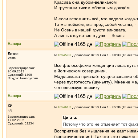
Красива она дубом-великаном
И грустным тихим обложным дождём.
И если вспомнить всё, что видели когда-т
То мы поймём, мы пред собой честны, -
Не Осень в нашей грусти виновата,
А лишь отсутствие в душе – Весны…
Наверх
Лотос
№
165459
Добавлено: Вс 29 Сен 13, 00:33 (13 лет то
Vesta
Все философские концепции лишь путь к 
Зарегистрирован:
в йогическом созерцании.
20.09.2013
Суждений: 1305
Мадхъямака признаёт существование объ
Откуда: Белоруссия
через пустотность (шуньяту). Мнение ма
человеческую психику.
Наверх
КИ
№
165461
Добавлено: Вс 29 Сен 13, 05:36 (13 лет то
3Д
Зарегистрирован:
Цитата:
17.02.2005
Суждений: 52234
Потому что это не отменяет тот фак
Восприятие без мышления не дает никак
(конструирования). Так что, это никакое 