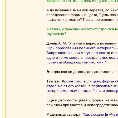
Если, конечно, вы не реалист, у котор
А до познания змеи или веревки, до на
определения формы и цвета, "цель позн
назначению можно? Познание веревки 
А затем, у прасангиков что-то строится 
глупостью?
Донец А. М. "Учение о верном познании
"При образовании большого материальн
Соприкасаться они могут полностью или
одно и то же место в пространстве, поэ
признать обладающими частями."
Это для вас не доказывает делимость в
Там же:
"Кроме того, если цвет, форма 
отдельно от его частей, а первоэлемен
воспринимаемыми, стало быть, и непос
Еще и делимость цвета и формы на маха
при этом признается и непосредственно
Мадхъямакаватара:
"Как сказано [в «Че