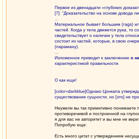
Первое из двенадцати «глубоких доказат
[7]: "Доказательство на основе довода 
...
Материальное бывает большим (rags) ил
частей. Когда у тела движется рука, то с
свидетельствует о наличии у тела относ
состоит из частей, которые, в свою оче
(параману).
...
Изложенное приводит к заключению
о н
характеристикой правильности.
О как еще!
[color=darkblue]Однако Цонкапа утвержд
существование сущности, но [это] не про
Неужели вы так примитивно понимаете п
противоречивой и построенной на глупос
я для вас не авторитет и вы мне не вери
Попробую еще:
Есть много цитат с утверждением несуще