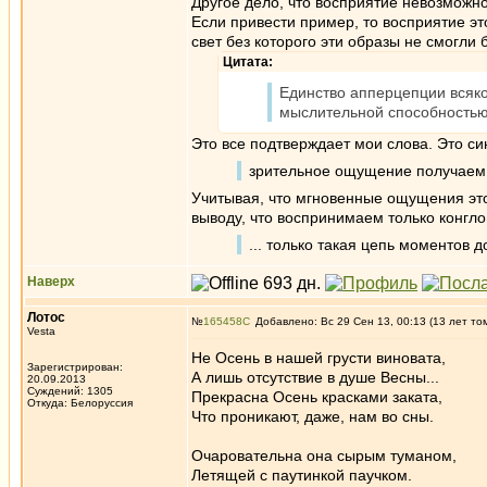
Другое дело, что восприятие невозможн
Если привести пример, то восприятие эт
свет без которого эти образы не смогли 
Цитата:
Единство апперцепции всяко
мыслительной способностью:
Это все подтверждает мои слова. Это си
зрительное ощущение получаем 
Учитывая, что мгновенные ощущения это
выводу, что воспринимаем только конгл
... только такая цепь моментов д
Наверх
Лотос
№
165458
Добавлено: Вс 29 Сен 13, 00:13 (13 лет то
Vesta
Не Осень в нашей грусти виновата,
Зарегистрирован:
А лишь отсутствие в душе Весны...
20.09.2013
Суждений: 1305
Прекрасна Осень красками заката,
Откуда: Белоруссия
Что проникают, даже, нам во сны.
Очаровательна она сырым туманом,
Летящей с паутинкой паучком.