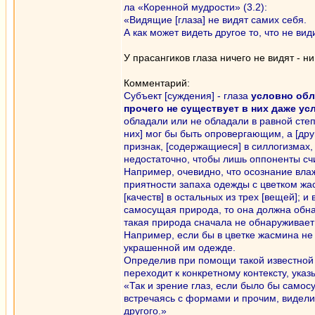
ла «Коренной мудрости» (3.2):
«Видящие [глаза] не видят самих себя.
А как может видеть другое то, что не вид
У прасангиков глаза ничего не видят - ни
Комментарий:
Субъект [суждения] - глаза
условно обл
прочего не существует в них даже ус
обладали или не обладали в равной степ
них] мог бы быть опровергающим, а [дру
признак, [содержащиеся] в силлогизмах,
недостаточно, чтобы лишь оппоненты с
Например, очевидно, что осознание влаж
приятности запаха одежды с цветком жас
[качеств] в остальных из трех [вещей]; и
самосущая природа, то она должна обна
такая природа сначала не обнаруживает 
Например, если бы в цветке жасмина не
украшенной им одежде.
Определив при помощи такой известной
переходит к конкретному контексту, указ
«Так и зрение глаз, если было бы самосу
встречаясь с формами и прочим, видели
другого.»