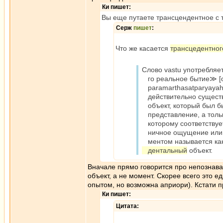
Ки пишет:
Вы еще путаете трансцендентное с 
Серж
пишет
:
Что же касается
трансцедентног
Слово vastu употребляе
го реальное бытие≫ [оп
paramarthasatparyayah.
действительно существ
объект, который был бы
представление, а толь
которому соответствуе
ничное ощущение или, к
ментом называется как
дентальный
объект.
Вначале прямо говорится про непознав
объект, а не момент. Скорее всего это 
опытом, но возможна априори). Кстати 
Ки пишет:
Цитата: