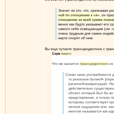
Значит ли это, что, признавая р
ной по отношению к «я»
, он при
отношению ко всей сумме позна
венно как будто указывает его с
самого себя освещающим (см. гл
очень трудным для самих индийц
кирти спорят об нем.
Вы еще путаете трансцендентное с тра
Серж
пишет
:
Что же касается
трансцедентного
из
Слово vastu употребляется 
го реальное бытие≫ [опред
paramarthasatparyayah. Ниж
действительно существующи
объект, который был бы во
представление, а только л
которому соответствует пр
ничное ощущение или, как б
ментом называется как еди