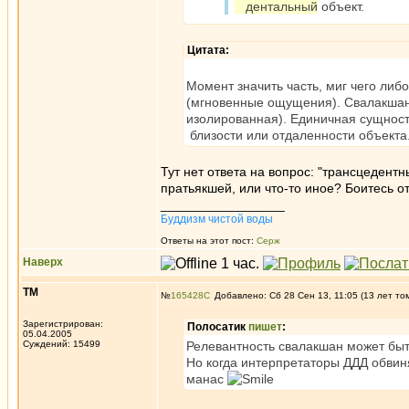
дентальный
объект.
Цитата:
Момент значить часть, миг чего либ
(мгновенные ощущения). Свалакшан
изолированная). Единичная сущност
близости или отдаленности объекта
Тут нет ответа на вопрос: "трансцедентн
пратьякшей, или что-то иное? Боитесь о
_________________
Буддизм чистой воды
Ответы на этот пост:
Серж
Наверх
ТМ
№
165428
Добавлено: Сб 28 Сен 13, 11:05 (13 лет то
Зарегистрирован:
Полосатик
пишет
:
05.04.2005
Суждений: 15499
Релевантность свалакшан может быть
Но когда интерпретаторы ДДД обвиня
манас