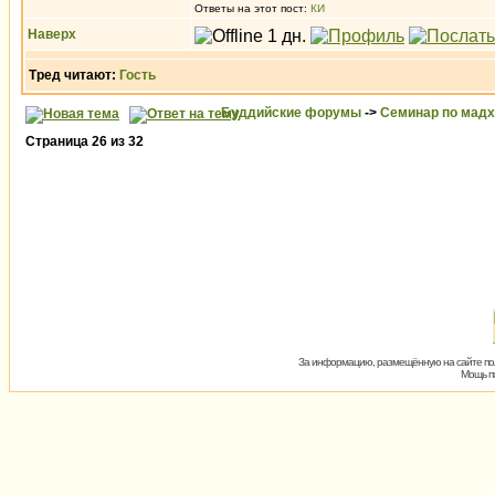
Ответы на этот пост:
КИ
Наверх
Тред читают:
Гость
Буддийские форумы
->
Семинар по мад
Страница
26
из
32
За информацию, размещённую на сайте пол
Мощь пх