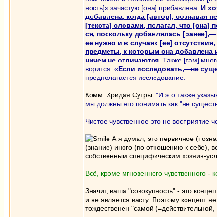
ность]» зачастую [она] прибавлена.
И хо
добавлена, когда [автор], сознавая 
[текста] словами, полагал, что [она] 
ся, поскольку добавлялась [ранее],
ее нужно и в случаях [ее] отсутствия
предметы, к которым она добавлена 
ничем не отличаются.
Также [там] мног
ворится: «
Если исследовать,—не сущ
предполагается исследование.
Комм. Хридая Сутры:
"И это также указы
мы должны его понимать как "не сущест
Чистое чувственное это не восприятие че
А я думал, это первичное (поз
(знание) иного (по отношению к себе), 
собственным специфическим хозяин-усл
Всё, кроме мгновенного чувственного - 
Значит, ваша "совокупность" - это конце
и не является васту. Поэтому концепт не
тождественен "самой (=действительной, 