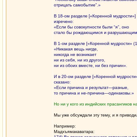
отрицать самобытие”.»
В 18-ом разделе [«Коренной мудрости»] 
изречено:
«Если бы совокупности были “я”, оно
стало бы рождающимся и разрушающим
В 1-ом разделе [«Коренной мудрости» (1.
«Никакая вещь нигде,
никогда не возникает
ни из себя, ни из другого,
ни из обоих вместе, ни без причин».
И в 20-ом разделе [«Коренной мудрости»
сказано:
«Если причина и результат—разные,
то причина и не-причина—одинаковы.»
Но ни у кого из индийских прасангиков н
Мы уже обсуждали эту тему, и я приводи
Например:
Мадхъямакаватара: