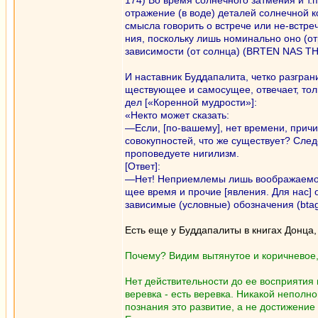
174) Во время солнечного затмения и т.
отражение (в воде) деталей солнечной к
смысла говорить о встрече или не-встре
ния, поскольку лишь номинально оно (от
зависимости (от солнца) (BRTEN NAS T
И наставник Буддапалита, четко разгран
ществующее и самосущее, отвечает, толк
дел [«Коренной мудрости»]:
«Некто может сказать:
—Если, [по-вашему], нет времени, причи
совокупностей, что же существует? След
проповедуете нигилизм.
[Ответ]:
—Нет! Неприемлемы лишь воображаемо
щее время и прочие [явления. Для нас] 
зависимые (условные) обозначения (btag
Есть еще у Буддапалиты в книгах Донца, 
Почему? Видим вытянутое и коричневое,
Нет действительности до ее восприятия 
веревка - есть веревка. Никакой неполно
познания это развитие, а не достижение