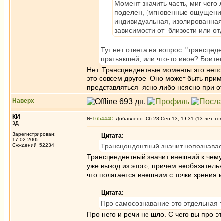
Момент значить часть, миг чего
поделен, (мгновенные ощущения
индивидуальная, изолированная
зависимости от близости или от
Тут нет ответа на вопрос: "трансцед
пратьякшей, или что-то иное? Боите
Нет. Трансцендентные моменты это неп
это совсем другое. Оно может быть при
представляться ясно либо неясно при о
Наверх
КИ
№
165444
Добавлено: Сб 28 Сен 13, 19:31 (13 лет то
3Д
Зарегистрирован:
Цитата:
17.02.2005
Суждений: 52234
Трансцендентный значит непознава
Трансцендентный значит внешний к чему-
уже вывод из этого, причем необязатель
что полагается внешним с точки зрения
Цитата:
Про самосознавание это отдельная 
Про него и речи не шло. С чего вы про э