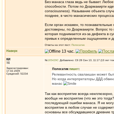
Без манаса глаза ведь не бывает. Любое
способности. Потом по Дхармакирти идет 
consciousness). Называние объекта слу
позднее, в чисто манасических процесса
Если орган искажен, то познавательные 
достоверны, по Дхармакирти. Вопрос то в
которая поднимается из-за дефекта в сус
привык к определенным ощущениям и дв
Ответы на этот пост:
Полосатик
Наверх
КИ
№
165429
Добавлено: Сб 28 Сен 13, 11:17 (13 лет то
3Д
Зарегистрирован:
Полосатик
пишет
:
17.02.2005
Суждений: 52234
Релевантность свалакшан может быть
Но когда интерпретаторы ДДД обвиня
манас
Так как восприятие всегда неиллюзорно, т
вообще не восприятие (что же это тогда?)
последующей ошибки манаса. Я не могу т
восприятие в любом случае не содержит
основаны все обсуждавшиеся древние тр