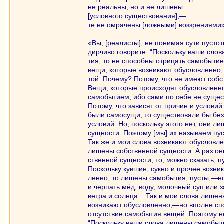
не реальны, но и не лишены
[условного существования],—
те не омрачены [ложными] воззрениями»
«Вы, [реалисты], не понимая сути пусто
дирчиво говорите: “Поскольку ваши сло
тия, то не способны отрицать самобытие
вещи, которые возникают обусловленно,
той. Почему? Потому, что не имеют соб
Вещи, которые происходят обусловленн
самобытием, ибо сами по себе не сущес
Потому, что зависят от причин и услови
были самосущи, то существовали бы без
условий. Но, поскольку этого нет, они л
сущности. Поэтому [мы] их называем пу
Так же и мои слова возникают обусловл
лишены собственной сущности. А раз он
ственной сущности, то, можно сказать, п
Поскольку кувшин, сукно и прочее возни
ленно, то лишены самобытия, пусты,—н
и черпать мёд, воду, молочный суп или 
ветра и солнца... Так и мои слова лише
возникают обусловленно,—но вполне сп
отсутствие самобытия вещей. Поэтому не
“Поскольку ваши слова лишены самобыти