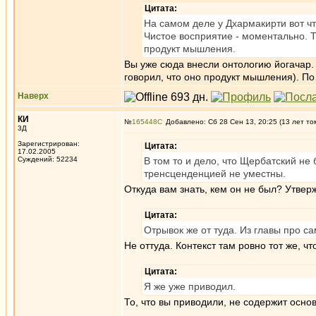
Цитата:
На самом деле у Дхармакирти вот чт
Чистое восприятие - моментально. Т
продукт мышления.
Вы уже сюда внесли онтологию йогачар. 
говорил, что оно продукт мышления). П
Наверх
КИ
№
165448
Добавлено: Сб 28 Сен 13, 20:25 (13 лет то
3Д
Зарегистрирован:
Цитата:
17.02.2005
Суждений: 52234
В том то и дело, что Щербатский н
тренсценденцией не уместны.
Откуда вам знать, кем он не был? Утверж
Цитата:
Отрывок же от туда. Из главы про са
Не оттуда. Контекст там ровно тот же, чт
Цитата:
Я же уже приводил.
То, что вы приводили, не содержит основ