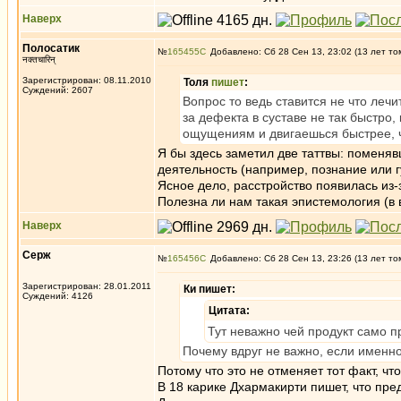
Наверх
Полосатик
№
165455
Добавлено: Сб 28 Сен 13, 23:02 (13 лет то
नक्तचारिन्
Зарегистрирован: 08.11.2010
Толя
пишет
:
Суждений: 2607
Вопрос то ведь ставится не что лечи
за дефекта в суставе не так быстро,
ощущениям и двигаешься быстрее, 
Я бы здесь заметил две таттвы: поменяв
деятельность (например, познание или г
Ясное дело, расстройство появилась из-
Полезна ли нам такая эпистемология (в 
Наверх
Серж
№
165456
Добавлено: Сб 28 Сен 13, 23:26 (13 лет то
Зарегистрирован: 28.01.2011
Ки пишет:
Суждений: 4126
Цитата:
Тут неважно чей продукт само 
Почему вдруг не важно, если именно
Потому что это не отменяет тот факт, ч
В 18 карике Дхармакирти пишет, что пред