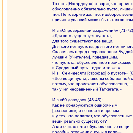
То есть [Нагарджуна] говорит, что прои
обусловленно обязательно пусто, лише
тия. Не говорите же, что, наоборот, воз
причин и условий может быть только са
И в «Опровержении возражений» (71-72)
«Для кого существует пустота,
для того существуют все вещи.
Для кого нет пустоты, для того нет ничег
Склоняюсь перед несравненным Буддо
лучшим [Учителем], поведавшим,
что пустота, обусловленное проиcхожде
и Срединный путь—одно и то же.»
И в «Семидесяти [строфах] о пустоте» (6
«Все вещи пусты, лишены собственной 
потому, что происходят обусловленно,—
так учил несравненный Татхагата.»
И в «60 доводах» (43-45):
Как не обнаружиться ошибочным
[воззрениям] о вечности и прочем
и у тех, кто полагает, что обусловленные
вещи реально существуют?
А кто считает, что обусловленные вещи
подобны отражению луны в воде—