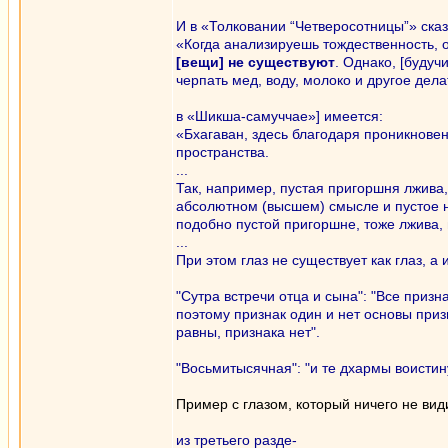
И в «Толковании “Четверосотницы”» сказ
«Когда анализируешь тождественность, о
[вещи] не существуют
. Однако, [буду
черпать мед, воду, молоко и другое дела
в «Шикша-самуччае»] имеется:
«Бхагаван, здесь благодаря проникнове
пространства.
...
Так, например, пустая пригоршня лжива, 
абсолютном (высшем) смысле и пустое н
подобно пустой пригоршне, тоже лжива, 
...
При этом глаз не существует как глаз, а 
"Сутра встречи отца и сына": "Все приз
поэтому признак один и нет основы приз
равны, признака нет".
"Восьмитысячная": "и те дхармы воистин
Пример с глазом, который ничего не вид
из третьего разде-