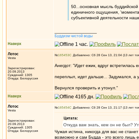
50...основная мысль буддийской
единичного ощущения, 'момента'
субъективной деятельности наше
_________________
Буддизм чистой воды
Наверх
Лотос
№
165453
Добавлено: Сб 28 Сен 13, 21:04 (13 лет то
Vesta
Анегдот: "Идет ежик, вдруг встретилась е
Зарегистрирован:
20.09.2013
Суждений: 1305
переплыл, идет дальше... Задумался, а 
Откуда: Белоруссия
Вернулся проверить и утонул."
Наверх
Лотос
№
165454
Добавлено: Сб 28 Сен 13, 21:17 (13 лет то
Vesta
Цитата:
Зарегистрирован:
20.09.2013
Откуда вам знать, кем он не был? Ут
Суждений: 1305
Откуда: Белоруссия
Чужая истина, никогда для вас не станет
возможно и сам Будда - это всего лишь 