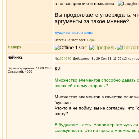
а не восприятию и познанию.
Вы продолжаете утверждать, что
аргументы за такое мнение?
_________________
Буддизм чистой воды
Ответы на этот пост:
Серж
Наверх
чайник2
№
165464
Добавлено: Вс 29 Сен 13, 11:55 (13 лет то
Зарегистрирован: 11.09.2008
КИ
Суждений: 4069
Множество элементов способно давать см
внешней к нему стороны?
Множество элементов в качестве основы
"кувшин".
Что-то я не пойму, вы не согласны, что 
васту?
В буддизме - есть. Например это чуть ли
совокупности. Это не просто множество р