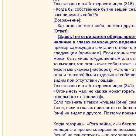
Так сказано и в «Четверосотнице» (316):
«Когда бы собственное бытие вещей сна
воспринимать себя?!»
[Возражение]:
—Как огонь не жжет себя, но жжет другое,
[Ответ]:
—
[Здесь] не отрицается общее, прос
наличие в глазах самосущего видени
пример самосущего сжигания огнем топли
следующим [причинам]. Если огонь и топ
может быть лишь тождественным или отли
то выходит, что огонь жжет себя; также 
ежели мы скажем [наоборот]: «Огонь - это
огня и топлива] были отдельные собстве
видим при отсутствии лошади.
Так сказано и в «Четверосотнице» (341):
«Огонь есть жар, но как же может гореть
отдельного от [топлива]».
Если признать в таком жгущем [огне] сам
Так и, если в глазах признается собствен
[они] не видят и другого. Поэтому преж
Когда говоришь: «Рога зайца, сын беспл
женщины и прочие совершенно невозм
[вещи] не существуют»,—то эту характер