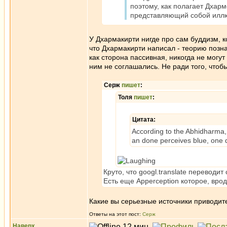
поэтому, как полагает Дхар
представляющий собой илл
У Дхармакирти нигде про сам буддизм, к
что Дхармакирти написал - теорию позна
как сторона пассивная, никогда не могут
ним не соглашались. Не ради того, чтоб
Серж
пишет
:
Толя
пишет
:
Цитата:
According to the Abhidharma,
an done perceives blue, one doe
Круто, что googl.translate переводит
Есть еще Apperception которое, врод
Какие вы серьезные источники приводит
Ответы на этот пост:
Серж
Наверх