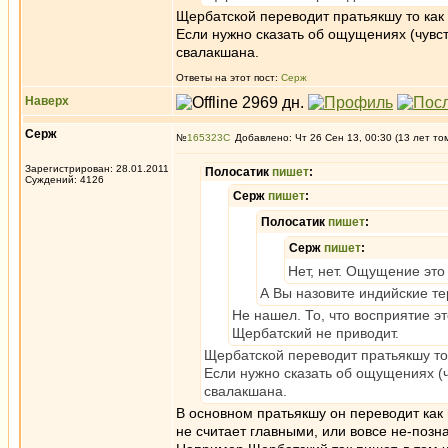
Щербатской переводит пратьякшу то как
Если нужно сказать об ощущениях (чувст
свалакшана.
Ответы на этот пост:
Серж
Наверх
Серж
№
165323
Добавлено: Чт 26 Сен 13, 00:30 (13 лет то
Зарегистрирован: 28.01.2011
Полосатик
пишет
:
Суждений: 4126
Серж
пишет
:
Полосатик
пишет
:
Серж
пишет
:
Нет, нет. Ощущение это
А Вы назовите индийские т
Не нашел. То, что восприятие э
Щербатский не приводит.
Щербатской переводит пратьякшу то 
Если нужно сказать об ощущениях (ч
свалакшана.
В основном пратьякшу он переводит как 
не считает главными, или вовсе не-позн