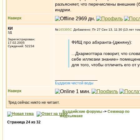
разъясняет, что перечислены внешние (
индрии.
Наверх
КИ
№
165395
Добавлено: Пт 27 Сен 13, 11:30 (13 лет то
3Д
Зарегистрирован:
ФИЩ про абхранта-(джняну):
17.02.2005
Суждений: 52234
...Дхармоттара говорит, что сло
себе иллюзии знание» помещен
для того, чтобы отличить его от 
_________________
Буддизм чистой воды
Наверх
Тред сейчас никто не читает.
Буддийские форумы
->
Семинар по
мадхьямаке
Страница
24
из
32