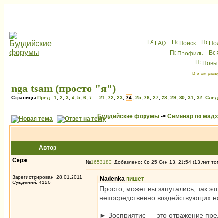
FAQ
Поиск
По
Профиль
Новы
В этом разд
nga tsam (просто "я")
Страницы
Пред.
1
,
2
,
3
,
4
,
5
,
6
,
7
...
21
,
22
,
23
,
24
,
25
,
26
,
27
,
28
,
29
,
30
,
31
,
32
След
Буддийские форумы
->
Семинар по мад
Автор
Серж
№
165318
Добавлено: Ср 25 Сен 13, 21:54 (13 лет то
Зарегистрирован: 28.01.2011
Nadenka
пишет
:
Суждений: 4126
Просто, может вы запутались, так э
непосредственно воздействующих на
► Восприятие — это отражение пред