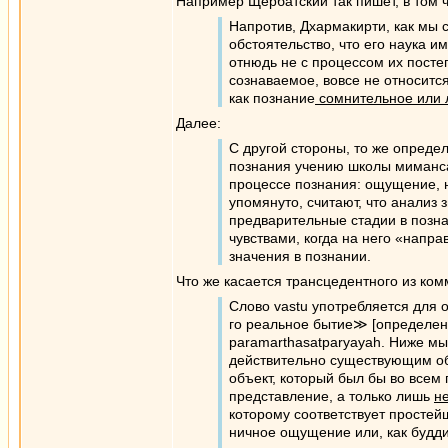
Например Щербатский так пишет, в том 
Напротив, Дхармакирти, как мы 
обстоятельство, что его наука и
отнюдь не с процессом их посте
сознаваемое, вовсе не относитс
как познание
сомнительное или 
Далее:
С другой стороны, то же опред
познания учению школы мимансак
процессе познания: ощущение, 
упомянуто, считают, что анализ 
предварительные стадии в позна
чувствами, когда на него «напр
значения в познании.
Что же касается трансцедентного из ком
Слово vastu употребляется для 
го реальное бытие≫ [определени
paramarthasatparyayah. Ниже мы
действительно существующим об
объект, который был бы во всем
представление, а только лишь
н
которому соответствует простей
ничное ощущение или, как будди