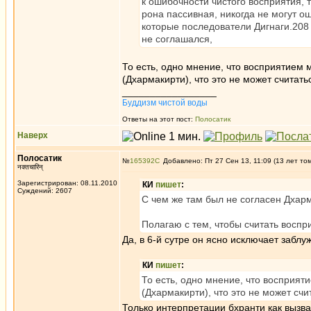
к ошибочности чистого восприятия, та
рона пассивная, никогда не могут о
которые последователи Дигнаги.208
не соглашался,
То есть, одно мнение, что восприятием 
(Дхармакирти), что это не может считат
_________________
Буддизм чистой воды
Ответы на этот пост:
Полосатик
Наверх
Полосатик
№
165392
Добавлено: Пт 27 Сен 13, 11:09 (13 лет то
नक्तचारिन्
Зарегистрирован: 08.11.2010
КИ
пишет
:
Суждений: 2607
С чем же там был не согласен Дхар
Полагаю с тем, чтобы считать воспр
Да, в 6-й сутре он ясно исключает заблу
КИ
пишет
:
То есть, одно мнение, что восприят
(Дхармакирти), что это не может сч
Только интерпретации бхранти как вызв