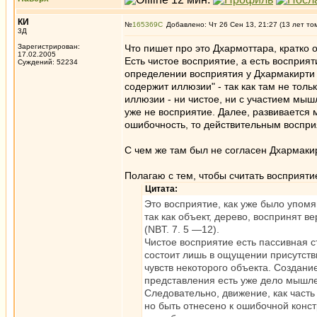
КИ
№
165369
Добавлено: Чт 26 Сен 13, 21:27 (13 лет то
3Д
Зарегистрирован:
Что пишет про это Дхармоттара, кратко 
17.02.2005
Есть чистое восприятие, а есть восприя
Суждений: 52234
определении восприятия у Дхармакирти 
содержит иллюзии" - так как там не толь
иллюзии - ни чистое, ни с участием мыш
уже не восприятие. Далее, развивается 
ошибочность, то действительным воспри
С чем же там был не согласен Дхармаки
Полагаю с тем, чтобы считать восприят
Цитата:
Это восприятие, как уже было упомя
так как объект, дерево, воспринят 
(NBT. 7. 5 —12).
Чистое восприятие есть пассивная с
состоит лишь в ощущении присутств
чувств некоторого объекта. Создани
представления есть уже дело мышл
Следовательно, движение, как часть
но быть отнесено к ошибочной конс