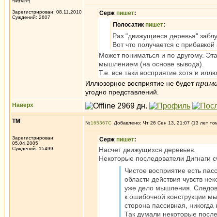
नक्तचारिन्
Зарегистрирован: 08.11.2010
Серж
пишет
:
Суждений: 2607
Полосатик
пишет
:
Раз "движущиеся деревья" заблуж
Вот что получается с прибавкой 
Может пониматься и по другому. Эт
мышлением (на основе вывода).
Т.е. все таки восприятие хотя и илл
прам
Иллюзорное восприятие не будет
угодно представлений.
Наверх
ТМ
№
165367
Добавлено: Чт 26 Сен 13, 21:07 (13 лет то
Зарегистрирован:
Серж
пишет
:
05.04.2005
Суждений: 15499
Насчет движущихся деревьев.
Некоторые последователи Дигнаги с
Чистое восприятие есть пас
области действия чувств не
уже дело мышления. Следова
к ошибочной конструкции мыш
сторона пассивная, никогда 
Так думали некоторые после