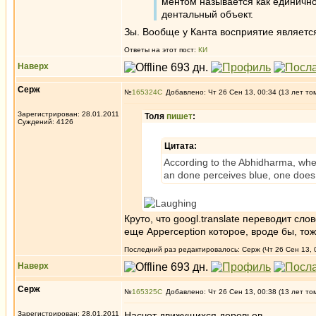
ментом называется как единично
дентальный объект.
Зы. Вообще у Канта восприятие является
Ответы на этот пост:
КИ
Наверх
Серж
№
165324
Добавлено: Чт 26 Сен 13, 00:34 (13 лет то
Зарегистрирован: 28.01.2011
Толя
пишет
:
Суждений: 4126
Цитата:
According to the Abhidharma, whe
an done perceives blue, one does no
Круто, что googl.translate переводит сло
еще Apperception которое, вроде бы, то
Последний раз редактировалось: Серж (Чт 26 Сен 13, 0
Наверх
Серж
№
165325
Добавлено: Чт 26 Сен 13, 00:38 (13 лет то
Зарегистрирован: 28.01.2011
Насчет движущихся деревьев.