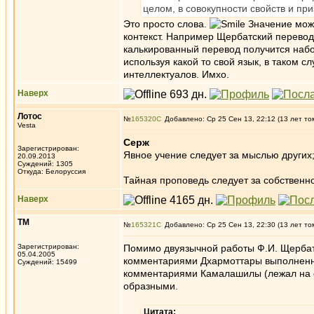
целом, в совокупности свойств и при
Это просто слова.
Значение може
контекст. Например Щербатский перево
калькированный перевод получится набо
используя какой то свой язык, в таком с
интеллектуалов. Имхо.
Наверх
Лотос
№
165320
Добавлено: Ср 25 Сен 13, 22:12 (13 лет то
Vesta
Серж
Зарегистрирован:
Явное учение следует за мыслью других
20.09.2013
Суждений: 1305
Откуда: Белоруссия
Тайная проповедь следует за собственн
Наверх
ТМ
№
165321
Добавлено: Ср 25 Сен 13, 22:30 (13 лет то
Зарегистрирован:
Помимо двуязычной работы Ф.И. Щербатс
05.04.2005
комментариями Дхармоттары выполненный
Суждений: 15499
комментариями Камалашилы (лежал на скр
образными.
Цитата: