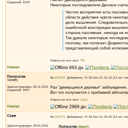
Суждений: 4126
Некоторые последователи Дигнаги счита
Чистое восприятие есть пассивн
области действия чувств некото
дело мышления. Следовательно, 
ошибочной конструкции мышления,
сторона пассивная, никогда не м
Так думали некоторые последова
поэтому, как полагает Дхармотт
представляющий собой иллюзии
Ответы на этот пост:
ТМ
Наверх
Полосатик
№
165326
Добавлено: Чт 26 Сен 13, 01:12 (13 лет то
नक्तचारिन्
Раз "движущиеся деревья" заблуждение, т
Зарегистрирован: 08.11.2010
Суждений: 2607
Вот что получается с прибавкой abhranta.
Ответы на этот пост:
Серж
Наверх
Серж
№
165327
Добавлено: Чт 26 Сен 13, 01:32 (13 лет то
Зарегистрирован: 28.01.2011
Полосатик
пишет
: