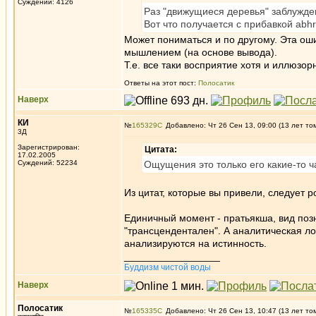
Суждений: 4126
Раз "движущиеся деревья" заблуждени
Вот что получается с прибавкой abhr
Может пониматься и по другому. Эта ош
мышлением (на основе вывода).
Т.е. все таки восприятие хотя и иллюзор
Ответы на этот пост:
Полосатик
Наверх
КИ
№
165329
Добавлено: Чт 26 Сен 13, 09:00 (13 лет то
3Д
Зарегистрирован:
Цитата:
17.02.2005
Суждений: 52234
Ощущения это только его какие-то ч
Из цитат, которые вы привели, следует 
Единичный момент - пратьякша, вид поз
"трансцендентален". А аналитическая л
анализируются на истинность.
_________________
Буддизм чистой воды
Наверх
Полосатик
№
165335
Добавлено: Чт 26 Сен 13, 10:47 (13 лет то