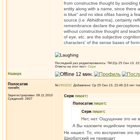
from constructive thought by avoiding 
entity along with a name, since there a
is blue" and no idea ofitas having a 
source (i.e. Abhidharma), certainty refl
remembrance declare the perceptions o
without constructive thought and teach
of eye, etc. are the subjective cognition
characters' of the sense bases of form,
Последний раз редактировалось: ТМ (Ср 25 Сен 13, 22:
Ответы на этот пост:
Серж
Наверх
Полосатик
№
165322
Добавлено: Ср 25 Сен 13, 22:46 (13 лет то
नक्तचारिन्
Зарегистрирован: 08.11.2010
Серж
пишет
:
Суждений: 2607
Полосатик
пишет
:
Серж
пишет
:
Нет, нет. Ощущение это не 
А Вы назовите индийские терми
Не нашел. То, что восприятие это п
Щербатский не приводит.