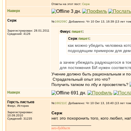
Ответы на этот пост:
Серж
Наверх
Серж
№
166209
Добавлено: Чт 10 Окт 13, 16:39 (13 лет то
Зарегистрирован: 28.01.2011
Фикус
пишет
:
Суждений: 4126
Серж
пишет
:
как можно убедить человека кот
подходящим примером для демо
а зачем убеждать радующегося в том
для постижения БИ нужен соответст
Учение должно быть рациональным и пос
Страдательный опыт это что?
Получить тапком по лбу и просветлеть?
Наверх
Горсть листьев
№
166211
Добавлено: Чт 10 Окт 13, 16:40 (13 лет том
Фикус, Историк
Зарегистрирован:
Серж
10.09.2010
нет. это похоронить того, кого любил, н
Суждений: 31235
_________________
нео-буддист