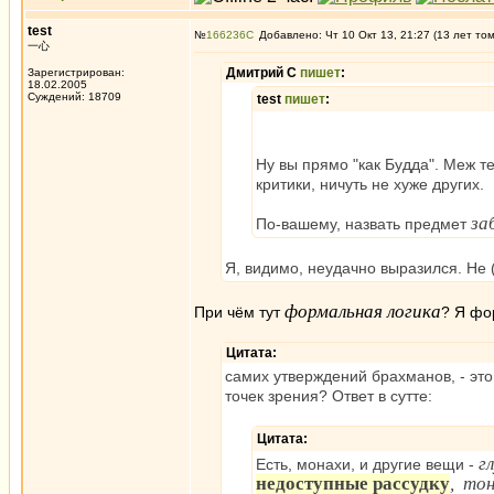
test
№
166236
Добавлено: Чт 10 Окт 13, 21:27 (13 лет то
一心
Дмитрий С
пишет
:
Зарегистрирован:
18.02.2005
Суждений: 18709
test
пишет
:
Ну вы прямо "как Будда". Меж т
критики, ничуть не хуже других.
за
По-вашему, назвать предмет
Я, видимо, неудачно выразился. Не 
формальная логика
При чём тут
? Я фо
Цитата:
самих утверждений брахманов, - это
точек зрения? Ответ в сутте:
Цитата:
г
Есть, монахи, и другие вещи -
недоступные рассудку
, то