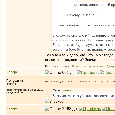
так ведь иллюзорный пре
Почему нонсенс?
мы говорим, что в сознании есть
В каком-то смысле и "настоящего ка
философствований. Но разве суть уч
Если практик будет думать "этот как
вступят в борьбу с чувственным вос
Так в том то и дело, что истина о страд
является страданием? Значит поверхно
Ответы на этот пост:
Полосатик
,
Горсть листьев
,
Дмитр
Наверх
Полосатик
№
166182
Добавлено: Чт 10 Окт 13, 14:20 (13 лет то
नक्तचारिन्
Зарегистрирован: 08.11.2010
Серж
пишет
:
Суждений: 2607
Ведь как можно убедить человека ко
Наверх