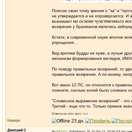
Поясню свою точку зрения о "за" и "про
не утверждается и не опровергается. И а
на основе чувственного в
возникают
воззрения у брахманов являлись заблужд
Кстати, в современной науке вполне мож
упрощения...
Вид критики Будды не хуже, а лучше дру
механизм формирования взглядов, ИМХ
По поводу правильных воззрений, то здес
правильное воззрение. А по-моему, непр
Вот закон 12 ПС, он относится к правил
помните, сколько копий было сломано на
"Словесное выражение воззрений" - это п
Третий - еще что-то. Только прямое зн
Ответы на этот пост:
test
Наверх
Дмитрий С
№
166231
Добавлено: Чт 10 Окт 13, 20:54 (13 лет то