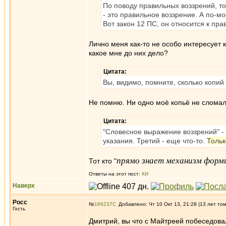
По поводу правильных воззрений, то
- это правильное воззрение. А по-м
Вот закон 12 ПС, он относится к пр
Лично меня как-то не особо интересует к
какое мне до них дело?
Цитата:
Вы, видимо, помните, сколько копий
Не помню. Ни одно моё копьё не сломал
Цитата:
"Словесное выражение воззрений" - э
указания. Третий - еще что-то.
Тольк
прямо знает механизм форми
Тот кто "
Ответы на этот пост:
КИ
Наверх
Росс
№
166237
Добавлено: Чт 10 Окт 13, 21:28 (13 лет то
Гость
Дмитрий, вы что с Майтреей побеседова