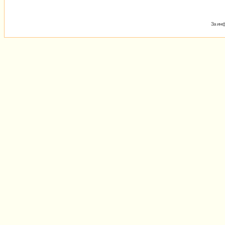
За инф