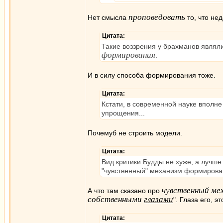
проповедовать
Нет смысла
то, что нед
Цитата:
Такие воззрения у брахманов являли
формирования
.
И в силу способа формирования тоже.
Цитата:
Кстати, в современной науке вполне
упрощения...
Почемуб не строить модели.
Цитата:
Вид критики Будды не хуже, а лучше
"чувственный" механизм формирова
чувственный ме
А что там сказано про
собственными
глазами
". Глаза его, 
Цитата: