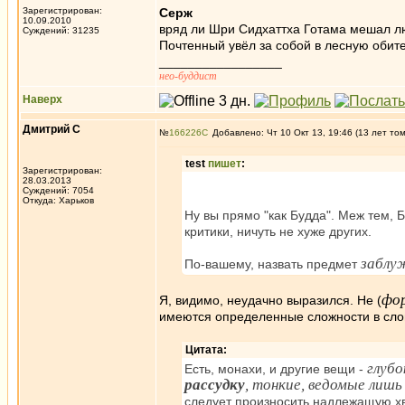
Зарегистрирован:
Серж
10.09.2010
вряд ли Шри Сидхаттха Готама мешал люд
Суждений: 31235
Почтенный увёл за собой в лесную обител
_________________
нео-буддист
Наверх
Дмитрий С
№
166226
Добавлено: Чт 10 Окт 13, 19:46 (13 лет то
test
пишет
:
Зарегистрирован:
28.03.2013
Суждений: 7054
Откуда: Харьков
Ну вы прямо "как Будда". Меж тем, 
критики, ничуть не хуже других.
заблу
По-вашему, назвать предмет
фор
Я, видимо, неудачно выразился. Не (
имеются определенные сложности в слов
Цитата:
глубо
Есть, монахи, и другие вещи -
рассудку
, тонкие, ведомые лишь
следует произносить надлежащую хв