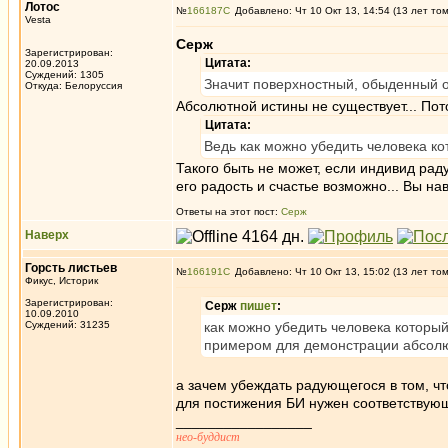
Лотос
№
166187
Добавлено: Чт 10 Окт 13, 14:54 (13 лет то
Vesta
Серж
Зарегистрирован:
Цитата:
20.09.2013
Суждений: 1305
Значит поверхностный, обыденный 
Откуда: Белоруссия
Абсолютной истины не существует... Пото
Цитата:
Ведь как можно убедить человека ко
Такого быть не может, если индивид радуе
его радость и счастье возможно... Вы н
Ответы на этот пост:
Серж
Наверх
Горсть листьев
№
166191
Добавлено: Чт 10 Окт 13, 15:02 (13 лет то
Фикус, Историк
Зарегистрирован:
Серж
пишет
:
10.09.2010
Суждений: 31235
как можно убедить человека которы
примером для демонстрации абсолю
а зачем убеждать радующегося в том, чт
для постижения БИ нужен соответствующ
_________________
нео-буддист