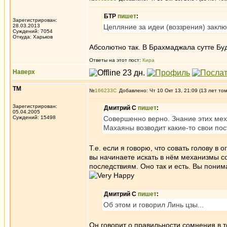
БТР
пишет
:
Зарегистрирован:
28.03.2013
Цепляние за идеи (воззрения) заклю
Суждений: 7054
Откуда: Харьков
Абсолютно так. В Брахмаджала сутте Буд
Ответы на этот пост:
Кира
Наверх
ТМ
№
166233
Добавлено: Чт 10 Окт 13, 21:09 (13 лет то
Зарегистрирован:
Дмитрий С
пишет
:
05.04.2005
Суждений: 15498
Совершенно верно. Знание этих ме
Махаяны возводит какие-то свои пос
Т.е. если я говорю, что совать голову в
вы начинаете искать в нём механизмы с
последствиям. Оно так и есть. Вы понима
Дмитрий С
пишет
:
Об этом и говорил Линь цзы...
Он говорит о правильности сомнения в т