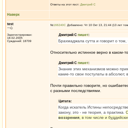
Ответы на этот пост:
Дмитрий С
Наверх
test
№
166240
Добавлено: Чт 10 Окт 13, 21:44 (13 лет то
一心
Дмитрий С
пишет
:
Зарегистрирован:
18.02.2005
Брахмаджала сутта и говорит о том,
Суждений: 18709
Относительно истинное верно в каком-то
Дмитрий С
пишет
:
Знание этих механизмов можно прим
какие-то свои постулаты в абсолют, 
Почти правильно говорите, но ошибаетес
с разными последствиями.
Цитата:
Когда искатель Истины непосредстве
закону, это - не теория, а практика.
С
воззрения
, в том числе и буддийск