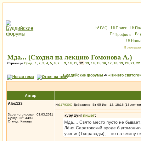
FAQ
Поиск
По
Профиль
Новы
В этом разд
Мда... (Сходил на лекцию Гомонова А.)
Страницы
Пред.
1
,
2
,
3
,
4
,
5
,
6
,
7
...
9
,
10
,
11
,
12
,
13
,
14
,
15
,
16
,
17
,
18
,
19
,
20
,
21
,
22
Буддийские форумы
->
«Ничего святого
Автор
Alex123
№
117930
Добавлено: Вт 05 Июн 12, 18:18 (14 лет то
Зарегистрирован: 03.03.2011
куру хунг
пишет
:
Суждений: 3393
Откуда: Канада
Мда.... Свято место пусто не бывает.
Лёня Саратовский вроде б угомонилс
учения(Тхеравады), ...но на смену 