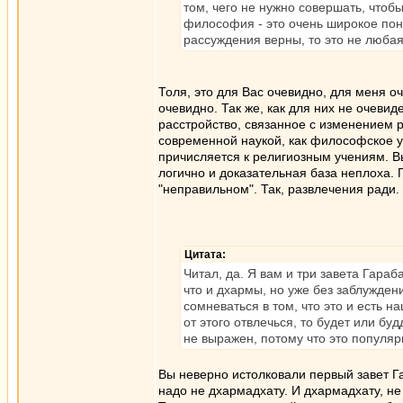
том, чего не нужно совершать, чтоб
философия - это очень широкое поня
рассуждения верны, то это не любая
Толя, это для Вас очевидно, для меня 
очевидно. Так же, как для них не очеви
расстройство, связанное с изменением 
современной наукой, как философское уч
причисляется к религиозным учениям. Вы
логично и доказательная база неплоха.
"неправильном". Так, развлечения ради.
Цитата:
Читал, да. Я вам и три завета Гараб
что и дхармы, но уже без заблужден
сомневаться в том, что это и есть н
от этого отвлечься, то будет или буд
не выражен, потому что это популярн
Вы неверно истолковали первый завет Г
надо не дхармадхату. И дхармадхату, не