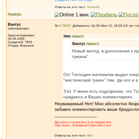
Ответы на этот пост:
Samedi1
Наверх
Вантус
№
117988
Добавлено: Ср 06 Июн 12, 18:28 (14 лет то
заблокирован
Зарегистрирован:
Him
пишет
:
09.09.2008
Суждений: 7953
Вантус
пишет
:
Откуда: Воронеж
Новый метод, в дополнение к пр
тумана".
Оп! Господин математик выдал оче
"мистический туман" там, где его и
З.Ы. У меня есть подозрение, что То
нуждаюсь в Ваших комментариях.
Неуважаемый Him! Мне абсолютно безраз
забавно комментировать ваше бредосло
_________________
Два класса столкнулись в последнем бою;
Наш лозунг - Всемирный Советский Союз!
Ответы на этот пост:
Him