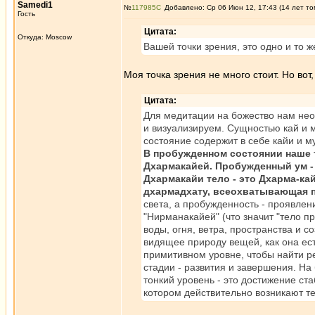
Samedi1
№
117985
Добавлено: Ср 06 Июн 12, 17:43 (14 лет то
Гость
Цитата:
Откуда: Moscow
Вашей точки зрения, это одно и то 
Моя точка зрения не много стоит. Но вот
Цитата:
Для медитации на божество нам нео
и визуализируем. Сущностью кай и м
состояние содержит в себе кайи и м
В пробужденном состоянии наше 
Дхармакайей. Пробужденный ум - 
Дхармакайи тело - это Дхарма-кай
дхармадхату, всеохватывающая 
света, а пробужденность - проявле
"Нирманакайей" (что значит "тело п
воды, огня, ветра, пространства и 
видящее природу вещей, как она ес
примитивном уровне, чтобы найти р
стадии - развития и завершения. Н
тонкий уровень - это достижение ста
котором действительно возникают тел