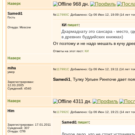
Наверх
Samedi1
№
117990
Добавлено: Ср 06 Июн 12, 19:09 (14 лет то
Гость
КИ
пишет
:
Откуда: Moscow
Дхармадхату это сансара - место, гд
в древних буддийских книжках)
От поэтому и не надо мешать в кучу дре
Ответы на этот пост:
КИ
Наверх
miha
№
117991
Добавлено: Ср 06 Июн 12, 19:11 (14 лет то
умер
Samedi1
, Тулку Ургьен Ринпоче дает поя
Зарегистрирован:
12.03.2005
Суждений: 4540
Наверх
Him
№
117992
Добавлено: Ср 06 Июн 12, 19:21 (14 лет то
Samedi1
пишет
:
Зарегистрирован: 17.01.2011
Суждений: 307
Откуда: СПб
Другое дело, что не стоит устраиват