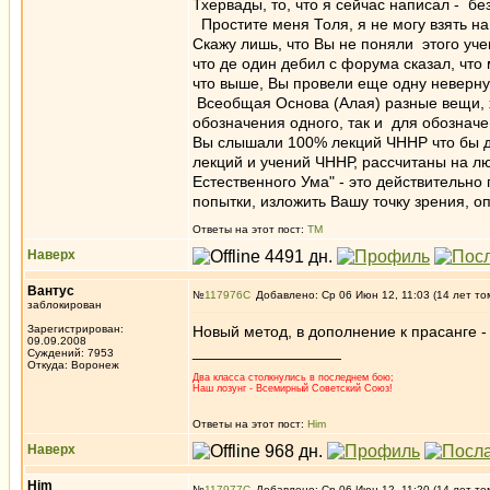
Тхервады, то, что я сейчас написал - бе
Простите меня Толя, я не могу взять на 
Скажу лишь, что Вы не поняли этого уч
что де один дебил с форума сказал, что м
что выше, Вы провели еще одну неверну
Всеобщая Основа (Алая) разные вещи, хо
обозначения одного, так и для обозначе
Вы слышали 100% лекций ЧННР что бы де
лекций и учений ЧННР, рассчитаны на лю
Естественного Ума" - это действительно
попытки, изложить Вашу точку зрения, о
Ответы на этот пост:
ТМ
Наверх
Вантус
№
117976
Добавлено: Ср 06 Июн 12, 11:03 (14 лет то
заблокирован
Зарегистрирован:
Новый метод, в дополнение к прасанге -
09.09.2008
_________________
Суждений: 7953
Откуда: Воронеж
Два класса столкнулись в последнем бою;
Наш лозунг - Всемирный Советский Союз!
Ответы на этот пост:
Him
Наверх
Him
№
117977
Добавлено: Ср 06 Июн 12, 11:20 (14 лет то