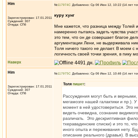
Him
№
117974
Добавлено: Ср 06 Июн 12, 10:22 (14 лет то
куру хунг
Зарегистрирован: 17.01.2011
Суждений: 307
Откуда: СПб
Мне кажется, что разница между Толей и
намеренно пытаясь задеть чувства учас
это тем, что он де совершает благое де
аргументации Лени, не выдерживала ник
Толя ничего такого не делает. В моем с
логичность своей точки зрения, в пику
Наверх
Him
№
117975
Добавлено: Ср 06 Июн 12, 10:46 (14 лет то
Толя
пишет
:
Зарегистрирован: 17.01.2011
Суждений: 307
Откуда: СПб
Рассуждения могут быть и верными, 
мегамозге нашей галактики и пр.). 
момент в ней удостовериться. Это н
видеть очевидна, сознание видимого
различать. Это дескриптивная фило
тхеравадинские списки) и это то, чт
иного опыта и переживания нету. Бу
описание реального (дравья). В выс