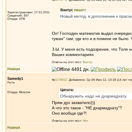
Вантус
пишет
:
Зарегистрирован: 17.01.2011
Суждений: 307
Новый метод, в дополнение к прасан
Откуда: СПб
Оп! Господин математик выдал очередн
туман" там, где его и в помине не было
З.Ы. У меня есть подозрение, что Толя н
Ваших комментариях.
Ответы на этот пост:
Вантус
Наверх
Samedy1
№
117981
Добавлено: Ср 06 Июн 12, 13:18 (14 лет то
Гость
Цитата:
Откуда: Moscow
Обнаружить надо не дхармадхату.
Прям дух захватило)))
А что это такое - "НЕ дхармадхату"?
Оно вообще где?!
Ответы на этот пост:
Him
Наверх