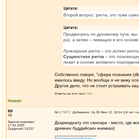
Цитата:
Второй вопрос: ригпа, это тоже сам
Цитата:
Продвигаясь по духовному пути, мы п
pa), а затем – лежащее в его основе 
Лучезарное ригпа – это аспект риг
Сущностное ригпа
– это познающее
лежит в основе активного порождени
Собственно говоря, "сфера познания (dby
имелось ввиду. Но вообще я не вижу осо
Другое дело, что не стоит устраивать ка
Ответы на этот пост:
Him
Наверх
КИ
№
117987
Добавлено: Ср 06 Июн 12, 18:14 (14 лет то
3Д
Зарегистрирован:
Дхармадхату это сансара - место, где вс
17.02.2005
древних буддийских книжках)
Суждений: 52237
_________________
Буддизм чистой воды