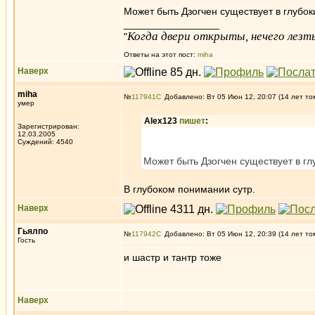
Может быть Дзогчен существует в глубоки
_________________
Когда двери открыты, нечего лезть
"
Ответы на этот пост:
miha
Наверх
miha
№
117941
Добавлено: Вт 05 Июн 12, 20:07 (14 лет то
умер
Alex123
пишет
:
Зарегистрирован:
12.03.2005
Суждений: 4540
Может быть Дзогчен существует в глу
В глубоком понимании сутр.
Наверх
Гьялпо
№
117942
Добавлено: Вт 05 Июн 12, 20:39 (14 лет то
Гость
и шастр и тантр тоже
Наверх