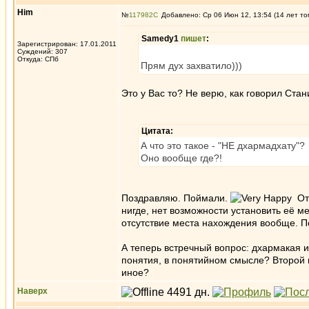
Him
№
117982
Добавлено: Ср 06 Июн 12, 13:54 (14 лет то
Samedy1
пишет
:
Зарегистрирован: 17.01.2011
Суждений: 307
Откуда: СПб
Прям дух захватило)))
Это у Вас то? Не верю, как говорил Стан
Цитата:
А что это такое - "НЕ дхармадхату"?
Оно вообще где?!
Поздравляю. Поймали.
Отв
нигде, нет возможности установить её ме
отсутствие места нахождения вообще. Пон
А теперь встречный вопрос: дхармакая и
понятия, в понятийном смысле? Второй в
иное?
Наверх