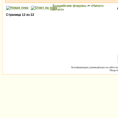
Буддийские форумы
->
«Ничего
святого»
Страница
12
из
22
За информацию, размещённую на сайте пол
Мощь пх