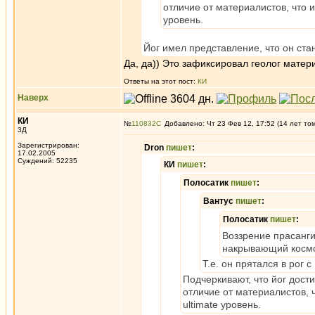
отличие от материалистов, что 
уровень.
Йог имел представление, что он ста
Да, да)) Это зафиксировал геолог матер
Ответы на этот пост:
КИ
Наверх
КИ
№
110832
Добавлено: Чт 23 Фев 12, 17:52 (14 лет то
3Д
Зарегистрирован:
Dron
пишет
:
17.02.2005
Суждений: 52235
КИ
пишет
:
Полосатик
пишет
:
Вантус
пишет
:
Полосатик
пишет
:
Воззрение прасангик
накрывающий космос
Т.е. он прятался в рог
Подчеркивают, что йог дости
отличие от материалистов, 
ultimate уровень.