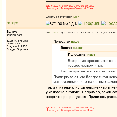
Два класса столкнулись в последнем бою;
Наш лозунг - Всемирный Советский Союз!
Ответы на этот пост:
Dron
Наверх
Вантус
№
110822
Добавлено: Чт 23 Фев 12, 17:17 (14 лет то
заблокирован
Зарегистрирован:
Полосатик
пишет
:
09.09.2008
Суждений: 7953
Вантус
пишет
:
Откуда: Воронеж
Полосатик
пишет
:
Воззрение прасангиков оста
космос языком и т.п.
Т.е. он прятался в рог с полны
Подчеркивают, что йог достигал нево
материалистов, что известные закон
Так и у материалистов неизменных и неи
у человека в голове. Например, закон с
энергию превращаться. Пришлось расши
_________________
Два класса столкнулись в последнем бою;
Наш лозунг - Всемирный Советский Союз!