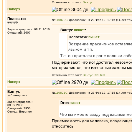
Ответы на этот пост:
Вантус
Наверх
Полосатик
№
110820
Добавлено: Чт 23 Фев 12, 17:15 (14 лет то
नक्तचारिन्
Зарегистрирован: 08.11.2010
Вантус
пишет
:
Суждений: 2607
Полосатик
пишет
:
Воззрение прасангиков оставляе
языком и т.п.
Т.е. он прятался в рог с полным со
Подчеркивают, что йог достигал невозмож
материалистов, что известные законы мо
Ответы на этот пост:
Вантус
,
КИ
,
test
Наверх
Вантус
№
110821
Добавлено: Чт 23 Фев 12, 17:15 (14 лет то
заблокирован
Зарегистрирован:
Dron
пишет
:
09.09.2008
Суждений: 7953
Откуда: Воронеж
Что вы имеете ввиду под вашими ме
Приемлемость для человека, владеющего
относитесь.
_________________