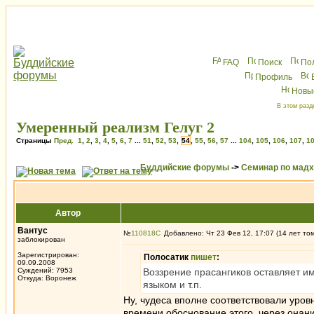
FAQ
Поиск
По
Профиль
Новы
В этом разд
Умеренный реализм Гелуг 2
Страницы
Пред.
1
,
2
,
3
,
4
,
5
,
6
,
7
...
51
,
52
,
53
,
54
,
55
,
56
,
57
...
104
,
105
,
106
,
107
,
1
Буддийские форумы
->
Семинар по мад
Автор
Вантус
№
110818
Добавлено: Чт 23 Фев 12, 17:07 (14 лет то
заблокирован
Зарегистрирован:
Полосатик
пишет
:
09.09.2008
Суждений: 7953
Воззрение прасангиков оставляет им
Откуда: Воронеж
языком и т.п.
Ну, чудеса вполне соответствовали уров
времени обоснование этого, через онани