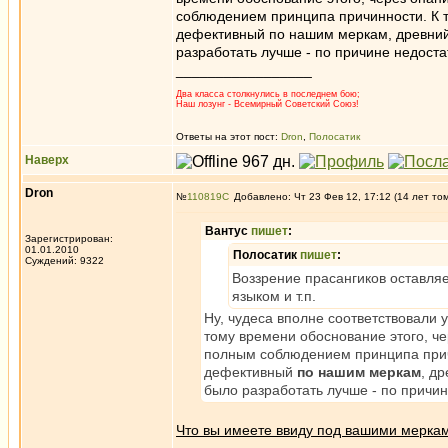
соблюдением принципа причинности. К т
дефективный по нашим меркам, древний
разработать лучше - по причине недоста
_________________
Два класса столкнулись в последнем бою;
Наш лозунг - Всемирный Советский Союз!
Ответы на этот пост:
Dron
,
Полосатик
Наверх
Dron
№
110819
Добавлено: Чт 23 Фев 12, 17:12 (14 лет то
Вантус
пишет
:
Зарегистрирован:
01.01.2010
Полосатик
пишет
:
Суждений: 9322
Воззрение прасангиков оставляе
языком и т.п.
Ну, чудеса вполне соответствовали 
тому времени обоснование этого, че
полным соблюдением принципа причи
дефективный
по нашим меркам
, д
было разработать лучше - по причин
Что вы имеете ввиду под вашими мерка