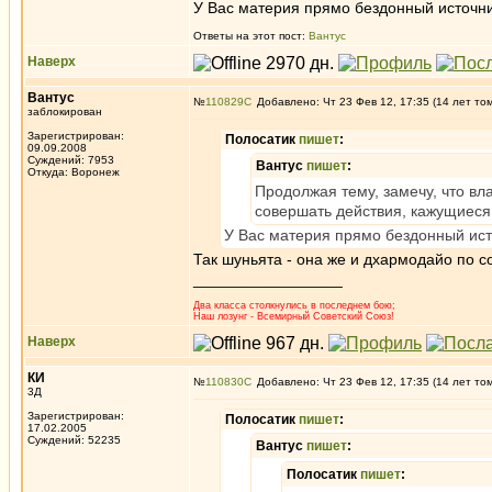
У Вас материя прямо бездонный источни
Ответы на этот пост:
Вантус
Наверх
Вантус
№
110829
Добавлено: Чт 23 Фев 12, 17:35 (14 лет то
заблокирован
Зарегистрирован:
Полосатик
пишет
:
09.09.2008
Суждений: 7953
Вантус
пишет
:
Откуда: Воронеж
Продолжая тему, замечу, что в
совершать действия, кажущиеся
У Вас материя прямо бездонный ист
Так шуньята - она же и дхармодайо по с
_________________
Два класса столкнулись в последнем бою;
Наш лозунг - Всемирный Советский Союз!
Наверх
КИ
№
110830
Добавлено: Чт 23 Фев 12, 17:35 (14 лет то
3Д
Зарегистрирован:
Полосатик
пишет
:
17.02.2005
Суждений: 52235
Вантус
пишет
:
Полосатик
пишет
: