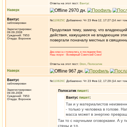
Ответы на этот пост:
Вантус
Наверх
Вантус
№
110825
Добавлено: Чт 23 Фев 12, 17:27 (14 лет то
заблокирован
Зарегистрирован:
Продолжая тему, замечу, что владеющи
09.09.2008
действия, кажущиеся не владеющим этим
Суждений: 7953
Откуда: Воронеж
повергали поначалу местных в священны
_________________
Два класса столкнулись в последнем бою;
Наш лозунг - Всемирный Советский Союз!
Ответы на этот пост:
Dron
,
Полосатик
Наверх
Вантус
№
110826
Добавлено: Чт 23 Фев 12, 17:29 (14 лет то
заблокирован
Зарегистрирован:
Полосатик
пишет
:
09.09.2008
Суждений: 7953
Вантус
пишет
:
Откуда: Воронеж
Так и у материалистов неизмен
- только у человека в голове. Н
масса может в энергию превращ
Так то с научными оговорками. А у т
стены и т.п.