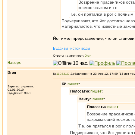
Воззрение прасангиков оста
космос языком и т.п.
Т.е. он прятался в рог с полны
Подчеркивают, что йог достигал нево
материалистов, что известные закон
Йог имел представление, что он станови
_________________
Буддизм чистой воды
Ответы на этот пост:
Dron
Наверх
Dron
№
110831
Добавлено: Чт 23 Фев 12, 17:49 (14 лет то
КИ
пишет
:
Зарегистрирован:
01.01.2010
Полосатик
пишет
:
Суждений: 9322
Вантус
пишет
:
Полосатик
пишет
:
Воззрение прасангиков о
накрывающий космос язы
Т.е. он прятался в рог с п
Подчеркивают, что йог достигал 