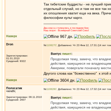
Так тибетские буддисты - не лучший пр
отдельный случай, но и там не все так х
их опошления хватит еще на века. Причи
философии культ карго.
_________________
Два класса столкнулись в последнем бою;
Наш лозунг - Всемирный Советский Союз!
Наверх
Dron
№
110827
Добавлено: Чт 23 Фев 12, 17:31 (14 лет то
Вантус
пишет
:
Зарегистрирован:
01.01.2010
Продолжая тему, замечу, что владе
Суждений: 9322
действия, кажущиеся не владеющим 
Америки, повергали поначалу местн
Другого слова как "божественно" к этой
Наверх
Полосатик
№
110828
Добавлено: Чт 23 Фев 12, 17:32 (14 лет то
नक्तचारिन्
Зарегистрирован: 08.11.2010
Вантус
пишет
:
Суждений: 2607
Продолжая тему, замечу, что владе
действия, кажущиеся не владеющим