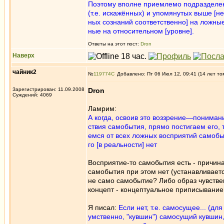
Поэтому вполне приемлемо подразделе
(т.е. искажённых) и упомянутых выше [н
ных сознаний соответственно] на ложные
ные на относительном [уровне].
Ответы на этот пост:
Dron
Наверх
чайник2
№
119774
Добавлено: Пт 06 Июл 12, 09:41 (14 лет то
Зарегистрирован: 11.09.2008
Dron
Суждений: 4069
Ламрим:
А когда, освоив это воззрение—понимани
ствия самобытия, прямо постигаем его, 
емся от всех ложных восприятий самобы
го [в реальности] нет
Восприятие-то самобытия есть - причин
самобытия при этом нет (устанавливаетс
не само самобытие? Либо образ чувстве
концепт - концептуальное приписывание
Я писал:
Если нет, т.е. самосущее... (
умственно, "кувшин") самосущий кувшин,