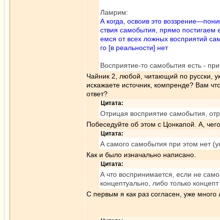
Ламрим:
А когда, освоив это воззрение—пони
ствия самобытия, прямо постигаем е
емся от всех ложных восприятий са
го [в реальности] нет
Восприятие-то самобытия есть - пр
Чайник 2, любой, читающий по русски, у
искажаете источник, компренде? Вам что
ответ?
Цитата:
Отрицая восприятие самобытия, отр
Побеседуйте об этом с Цонкапой. А, чег
Цитата:
А самого самобытия при этом нет (у
Как и было изначально написано.
Цитата:
А что воспринимается, если не сам
концептуально, либо только концепт
С первым я как раз согласен, уже много 