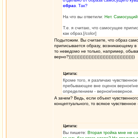
отдельно от образа самосущего кув
образ
. Так?
На что вы ответили:
Нет. Самосущий 
Т.е. я считаю, что самосущее припи
как образ.[/color]
Подытожим. Вы считаете, что образ сам
приписывается образу, возникающему в 
то неведомо не только, например, обыва
верно?)))))))))))))))))))))))))))))))))))))))))))
Цитата:
Кроме того, я различаю чувственное
пребывающее вне оценок верное\не
определением - верное\неверное.
А зачем? Ведь, если объект чувственно
концептуального, то всякое чувственное 
Цитата:
Вы пишете:
Вторая тройка мне не с