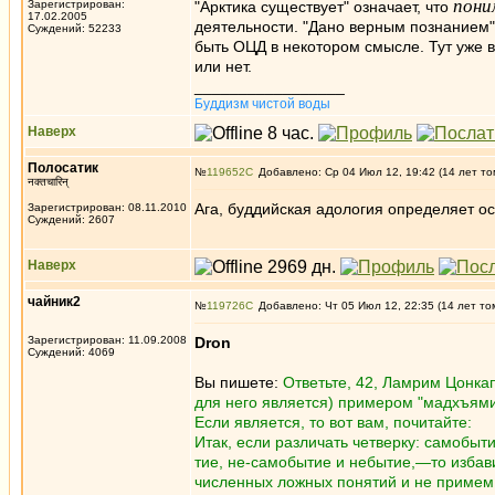
пони
Зарегистрирован:
"Арктика существует" означает, что
17.02.2005
деятельности. "Дано верным познанием
Суждений: 52233
быть ОЦД в некотором смысле. Тут уже в
или нет.
_________________
Буддизм чистой воды
Наверх
Полосатик
№
119652
Добавлено: Ср 04 Июл 12, 19:42 (14 лет то
नक्तचारिन्
Ага, буддийская адология определяет о
Зарегистрирован: 08.11.2010
Суждений: 2607
Наверх
чайник2
№
119726
Добавлено: Чт 05 Июл 12, 22:35 (14 лет то
Зарегистрирован: 11.09.2008
Dron
Суждений: 4069
Вы пишете:
Ответьте, 42, Ламрим Цонкап
для него является) примером "мадхъям
Если является, то вот вам, почитайте:
Итак, если различать четверку: самобыти
тие, не-самобытие и небытие,—то избав
численных ложных понятий и не примем