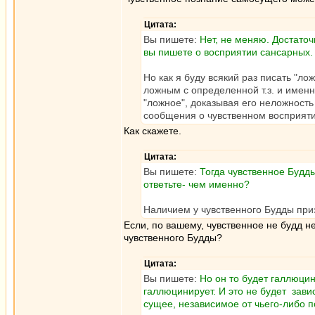
Цитата:
Вы пишете:
Нет, не меняю. Достаточ
вы пишете о восприятии сансарных.
Но как я буду всякий раз писать "ло
ложным с определенной т.з. и именн
"ложное", доказывая его неложность
сообщения о чувственном восприят
Как скажете.
Цитата:
Вы пишете:
Тогда чувственное Будды
ответьте- чем именно?
Наличием у чувственного Будды при
Если, по вашему, чувственное не будд н
чувственного Будды?
Цитата:
Вы пишете:
Но он то будет галлюцин
галлюцинирует. И это не будет зави
сущее, независимое от чьего-либо п