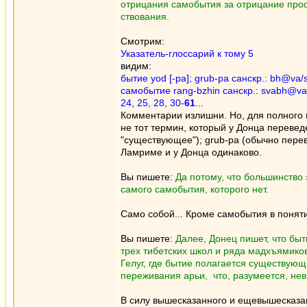
отрицания самобытия за отрицание про
ствования.
Смотрим:
Указатель-глоссарий к тому 5
видим:
бытие yod [-pa]; grub-pa санскр.: bh@va/s
самобытие rang-bzhin санскр.: svabh@va 
24, 25, 28, 30-
61
...
Комментарии излишни. Но, для полного
не тот термин, который у Донца перевед
"существующее"); grub-pa (обычно перев
Ламриме и у Донца одинаково.
Вы пишете:
Да потому, что большинство
самого самобытия, которого нет.
Само собой... Кроме самобытия в понят
Вы пишете:
Далее, Донец пишет, что быт
трех тибетских школ и ряда мадхъямико
Гелуг, где бытие полагается существующ
переживания арьи, что, разумеется, не
В силу вышесказанного и ещевышесказанн