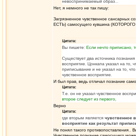
невоспринимаемый образ...
Нет, я немного не так пишу:
Загрязненное чувственное сансарных
ЕСТЬ) самосущего кувшина (КОТОРОГО 
Цитата:
Вы пишете:
Если нечто приписано, т
Существует два источника познания
восприятие. Цонкапа указал на то,
приписывание и не указал на то, ч
чувственное восприятие.
И был прав, ведь отличал познание сам
Цитата:
Т.е. он не указал чувственное восп
второе следует из первого
,
Верно
Цитата:
где вторым является
чувственное в
восприятие как результат припи
Не понял такого противопоставления.. Вы
Чувственное познание самосущего может