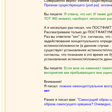
Совершенно верно! Имеем существующе
Признак существующего (yod pa): осозн
Вы пишете:
Я отвечу, что нет. И также д
ТОТ ЖЕ момент, наоборот, несколько р
А я несколько раз писал, что ПОСТФАКТ
Рассматриваем только до ПОСТФАКТУМ
Раз вы ответили "нет" (т.е. согласны, ч
задействование концептуального определ
истинности\ложности (в данном случае -
существует установления истинности\ло
согласны, что познание в это время не 
установления истинности\ложности данн
Вы пишете:
Если мне не изменяет памят
восприятия как пребывающего вне оцено
Внимание!
Я писал:
ложное неконцептуальное воспр
нет
Ранее я писал вам:
"Самосущий образ с
образа самосущего кувшина? Очевидно, 