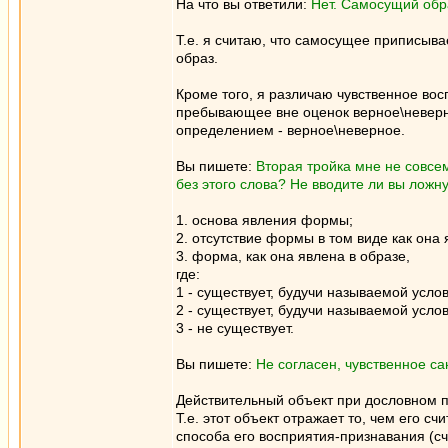
На что вы ответили:
Нет. Самосущий обра
Т.е. я считаю, что самосущее приписыва
образ.
Кроме того, я различаю чувственное вос
пребывающее вне оценок верное\неверн
определением - верное\неверное.
Вы пишете:
Вторая тройка мне не совсе
без этого слова? Не вводите ли вы лож
1. основа явления формы;
2. отсутствие формы в том виде как она 
3. форма, как она явлена в образе,
где:
1 - существует, будучи называемой услов
2 - существует, будучи называемой усло
3 - не существует.
Вы пишете:
Не согласен, чувственное са
Действительный объект при дословном пе
Т.е. этот объект отражает то, чем его счи
способа его восприятия-признавания (счи