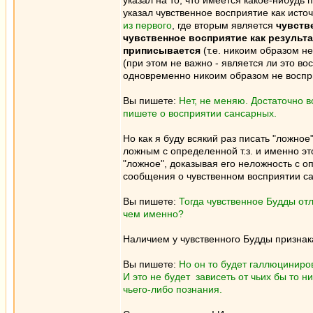
указал на то, что имеется какое-нибудь
указал чувственное восприятие как ист
из первого
, где вторым является
чувств
чувственное восприятие как результ
приписывается
(т.е. никоим образом н
(при этом не важно - является ли это в
одновременно никоим образом не воспр
Вы пишете:
Нет, не меняю. Достаточно в
пишете о восприятии сансарных.
Но как я буду всякий раз писать "ложное
ложным с определенной т.з. и именно эт
"ложное", доказывая его неложность с о
сообщения о чувственном восприятии с
Вы пишете:
Тогда чувственное Будды отл
чем именно?
Наличием у чувственного Будды признак
Вы пишете:
Но он то будет галлюциниро
И это не будет зависеть от чьих бы то 
чьего-либо познания.