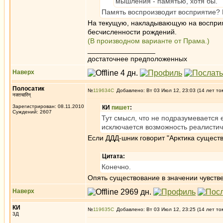
мышления - памятью, хотя бы.
Память воспроизводит восприятие? 
На текущую, накладывающую на восприят
бесчисленности рождений.
(В производном варианте от Прама.)
_________________
достаточнее предположенных
Наверх
Полосатик
№
119634
Добавлено: Вт 03 Июл 12, 23:03 (14 лет то
नक्तचारिन्
Зарегистрирован: 08.11.2010
КИ
пишет
:
Суждений: 2607
Тут смысл, что не подразумевается 
исключается возможность реалистич
Если ДДД-шник говорит "Арктика существу
Цитата:
Конечно.
Опять существование в значении чувств
Наверх
КИ
№
119635
Добавлено: Вт 03 Июл 12, 23:25 (14 лет то
3Д