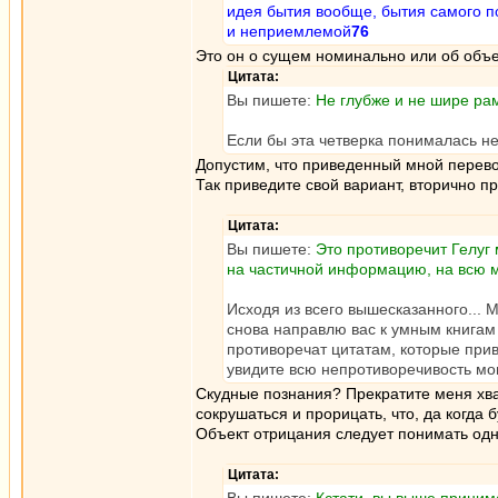
идея бытия вообще, бытия самого п
и неприемлемой
76
Это он о сущем номинально или об объ
Цитата:
Вы пишете:
Не глубже и не шире ра
Если бы эта четверка понималась не
Допустим, что приведенный мной перево
Так приведите свой вариант, вторично п
Цитата:
Вы пишете:
Это противоречит Гелуг
на частичной информацию, на всю м
Исходя из всего вышесказанного... 
снова направлю вас к умным книгам 
противоречат цитатам, которые прив
увидите всю непротиворечивость мои
Скудные познания? Прекратите меня хвал
сокрушаться и прорицать, что, да когда б
Объект отрицания следует понимать одн
Цитата: