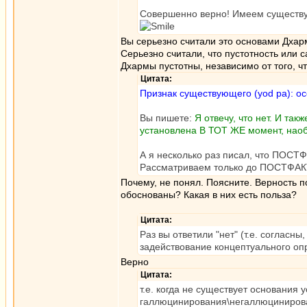
Совершенно верно! Имеем существу
Вы серьезно считали это основами Дхар
Серьезно считали, что пустотность или с
Дхармы пустотны, независимо от того, чт
Цитата:
Признак существующего (yod pa): о
Вы пишете:
Я отвечу, что нет. И так
установлена В ТОТ ЖЕ момент, наоб
А я несколько раз писал, что ПОСТ
Рассматриваем только до ПОСТФА
Почему, не понял. Поясните. Верность п
обоснованы? Какая в них есть польза?
Цитата:
Раз вы ответили "нет" (т.е. согласн
задействование концептуального оп
Верно
Цитата:
т.е. когда не существует основания 
галлюцинирования\негаллюциниров