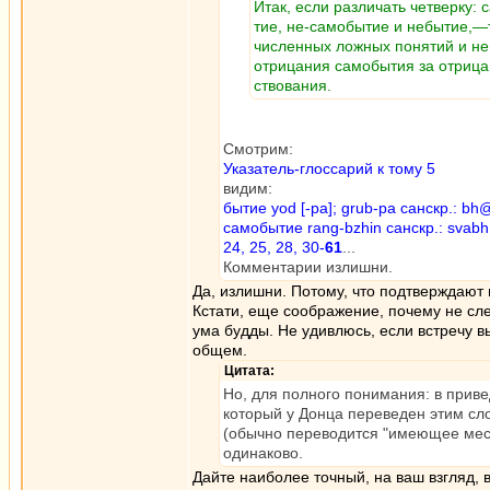
Итак, если различать четверку: 
тие, не-самобытие и небытие,—т
численных ложных понятий и н
отрицания самобытия за отрица
ствования.
Смотрим:
Указатель-глоссарий к тому 5
видим:
бытие yod [-pa]; grub-pa санскр.: bh@
самобытие rang-bzhin санскр.: svabh
24, 25, 28, 30-
61
...
Комментарии излишни.
Да, излишни. Потому, что подтверждают
Кстати, еще соображение, почему не сле
ума будды. Не удивлюсь, если встречу в
общем.
Цитата:
Но, для полного понимания: в прив
который у Донца переведен этим сло
(обычно переводится "имеющее место
одинаково.
Дайте наиболее точный, на ваш взгляд, в