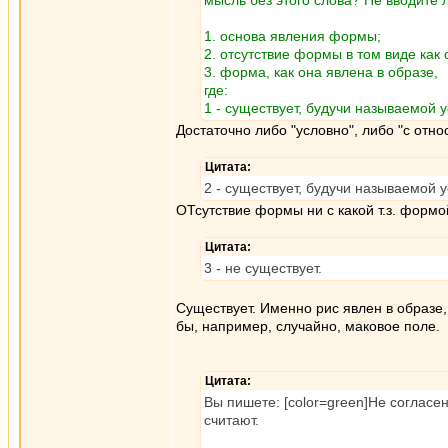
мысль без этого слова? Не вводите
1. основа явления формы;
2. отсутствие формы в том виде как 
3. форма, как она явлена в образе,
где:
1 - существует, будучи называемой у
Достаточно либо "условно", либо "с отно
Цитата:
2 - существует, будучи называемой 
ОТсутствие формы ни с какой т.з. формо
Цитата:
3 - не существует.
Существует. Именно рис явлен в образе
бы, например, случайно, маковое поле.
Цитата:
Вы пишете: [color=green]Не согласен
считают.