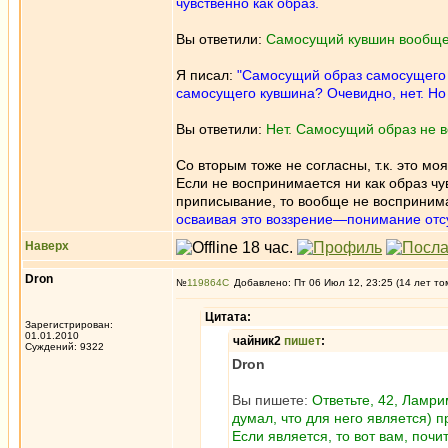
чувственно как образ.
Вы ответили:
Самосущий кувшин вообще 
Я писал:
"Самосущий образ самосущего к
самосущего кувшина? Очевидно, нет. Но 
Вы ответили:
Нет. Самосущий образ не в
Со вторым тоже не согласны, т.к. это мо
Если не воспринимается ни как образ чу
приписывание, то вообще не воспринимае
осваивая это воззрение—понимание отс
Наверх
Dron
№
119864
Добавлено: Пт 06 Июл 12, 23:25 (14 лет то
Цитата:
Зарегистрирован:
01.01.2010
чайник2
пишет
:
Суждений: 9322
Dron
Вы пишете:
Ответьте, 42, Ламри
думал, что для него является)
Если является, то вот вам, почи