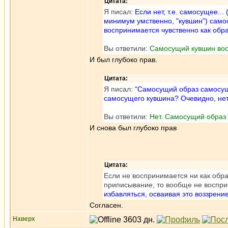
Цитата:
Я писал:
Если нет, т.е. самосущее..
минимум умственно, "кувшин") самос
воспринимается чувственно как обра
Вы ответили:
Самосущий кувшин воо
И был глубоко прав.
Цитата:
Я писал:
"Самосущий образ самосуще
самосущего кувшина? Очевидно, нет.
Вы ответили:
Нет. Самосущий образ 
И снова был глубоко прав
Цитата:
Если не воспринимается ни как обра
приписывание, то вообще не восприн
избавляться, осваивая это воззрен
Согласен.
Наверх