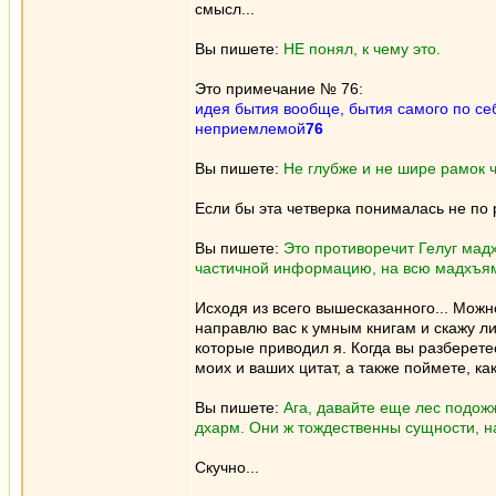
смысл...
Вы пишете:
НЕ понял, к чему это.
Это примечание № 76:
идея бытия вообще, бытия самого по се
неприемлемой
76
Вы пишете:
Не глубже и не шире рамок 
Если бы эта четверка понималась не по 
Вы пишете:
Это противоречит Гелуг мад
частичной информацию, на всю мадхъям
Исходя из всего вышесказанного... Можн
направлю вас к умным книгам и скажу ли
которые приводил я. Когда вы разберете
моих и ваших цитат, а также поймете, ка
Вы пишете:
Ага, давайте еще лес подожж
дхарм. Они ж тождественны сущности, 
Скучно...