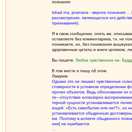
познания:
tshad ma, pramana - верное познание .
рассмотрения, являющегося его действи
признавания).
Я в свом сообщении, опять же, описыва
оставляете без комментариев, т.к. не по
понимаете, но, без понимания вышеуказ
здоровенные цитаты и книги целиком, л
Вы пишете:
Любое чувственное не- Будд
В том месте я пишу об этом:
Ламрим:
Однако это не лишает чувственные созн
стоверности в условном определении фо
прочих объектов. Ведь обоснование их 
ти—отсутствие иллюзорно воспринимаем
терной сущности устанавливается логико
ющей: «Есть самобытие или нет?», но н
устанавливается обыденным достоверн
ем. Поэтому в аспекте обыденного позна
ния] не ошибаются.
...