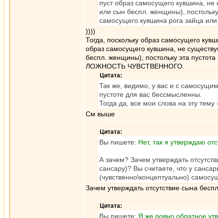
пуст образ самосущего кувшина, не 
или сын беспл. женщины), постольку 
самосущего кувшина рога зайца или
))))
Тогда, поскольку образ самосущего кувши
образ самосущего кувшина, не существу
беспл. женщины), постольку эта пу
ЛОЖНОСТЬ ЧУВСТВЕННОГО.
Цитата:
Так же, видимо, у вас и с самосущи
пустоте для вас бессмысленны.
Тогда да, все мои слова на эту тему -
См выше
Цитата:
Вы пишете:
Нет, так я утверждаю от
А зачем? Зачем утверждать отсутств
сансару)? Вы считаете, что у санса
(чувственно\концептуально) самосущ
Зачем утверждать отсутствие сына беспл
Цитата:
Вы пишете:
Я же ровно обратное ут