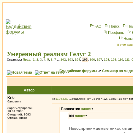
FAQ
Поиск
По
Профиль
Новы
В этом разд
Умеренный реализм Гелуг 2
Страницы
Пред.
1
,
2
,
3
,
4
,
5
,
6
,
7
...
102
,
103
,
104
,
105
,
106
,
107
,
108
,
109
,
110
,
111
Буддийские форумы
->
Семинар по мад
Автор
Krie
№
119633
Добавлено: Вт 03 Июл 12, 22:53 (14 лет то
баловник
Зарегистрирован:
Полосатик
пишет
:
18.01.2006
Суждений: 3693
КИ
пишет
:
Откуда: russia
Невоспринимаемые никак китайцы