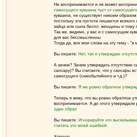
Не воспринимается и не может восприним
самосущего кувшина пуст от самосущег
кувшина, не существует никоим образом 
постольку эта пустота лишается всякого 
зайца или сына беспл. женщины и тому
Так же, видимо, у вас и с самосущим ку
для вас бессмысленны.
Тогда да, все мои слова на эту тему - "в 
Вы пишете:
Нет, так я утверждаю отсутс
А зачем? Зачем утверждать отсутствие с
сансару)? Вы считаете, что у сансары е
самосущего (самобытийного и т.д.)?
Вы пишете:
Я же ровно обратное утверж
Теперь я вижу, что вы ровно обратное ут
воспринимается. А до этого утверждали 
один образ
Вы пишете:
Игнорируйте это высказыван
считать это моей ошибкой.
Хорошо.