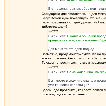
Вы пишете:
Кстати, вы выше приним
В отношении разных объектов - стан
Стандартно для сватантрики, и для микс
Гелуг. Кожей чую- почерпнули это знани
Гелуг прасангики от трех других. Чайник
тибетских школ?
Цитата:
Вы пишете:
В нашем общении предла
придерживаться, вагон времени буд
Для меня-то это один подход...
Возможно, продемонстрируйте это на пр
все на практике, без отсылок к тибетском
Трижды попросил вас, по всем правилам
Цитата:
Вы пишете:
Сама колесница. Вы же 
Вы имеете в виду, что сначала позн
уме концепта колесницы?
Здесь надо прояснить, как соотносятся
о своем, одинаково успешно.