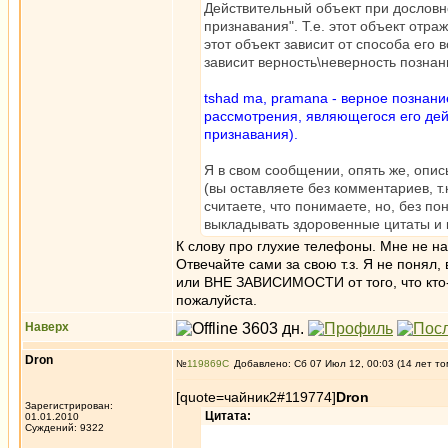
Действительный объект при дословно
признавания". Т.е. этот объект отраж
этот объект зависит от способа его 
зависит верность\неверность познан
tshad ma, pramana - верное познан
рассмотрения, являющегося его дей
признавания).
Я в свом сообщении, опять же, опи
(вы оставляете без комментариев, т.
считаете, что понимаете, но, без 
выкладывать здоровенные цитаты и 
К слову про глухие телефоны. Мне не на
Отвечайте сами за свою т.з. Я не понял
или ВНЕ ЗАВИСИМОСТИ от того, что кто-
пожалуйста.
Наверх
Dron
№
119869
Добавлено: Сб 07 Июл 12, 00:03 (14 лет то
[quote=чайник2#119774]
Dron
Зарегистрирован:
Цитата:
01.01.2010
Суждений: 9322