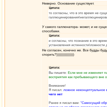
Неверно. Основание существует.
Цитата:
то согласны, что в это время не сущ
галлюцинирования\негаллюциниров
У самого галлюнатора- может, и не сущ
способами.
Цитата:
и согласны, что познание в это вре
установления истинности\ложности 
Не согласен, конечно же. Все будды буду
спорить?)))))))))))))))
Цитата:
Вы пишете:
Если мне не изменяет па
восприятия как пребывающего вне о
Внимание!
Я писал:
ложное неконцептуальное в
чего нет
Ранее я писал вам:
"Самосущий обр