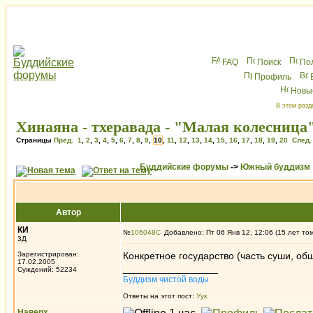
FAQ
Поиск
По
Профиль
Новы
В этом разд
Хинаяна - тхеравада - "Малая колесница
Страницы
Пред.
1
,
2
,
3
,
4
,
5
,
6
,
7
,
8
,
9
,
10
,
11
,
12
,
13
,
14
,
15
,
16
,
17
,
18
,
19
,
20
След.
Буддийские форумы
->
Южный буддизм
Автор
КИ
№
106048
Добавлено: Пт 06 Янв 12, 12:06 (15 лет то
3Д
Зарегистрирован:
Конкретное государство (часть суши, обще
17.02.2005
_________________
Суждений: 52234
Буддизм чистой воды
Ответы на этот пост:
Уук
Наверх