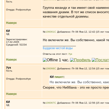
Гость
Группа ккхандх и так имеет своё наимен
Откуда: Podporozhye
названия дхамм. В тот же список вносит
качестве отдельной дхаммы.
Наверх
КИ
№
106061
Добавлено: Пт 06 Янв 12, 12:42 (15 лет то
3Д
Зарегистрирован:
Но включили же. Вы собственно, какой 
17.02.2005
_________________
Суждений: 52234
Буддизм чистой воды
Ответы на этот пост:
Уук
Наверх
Уук
№
106066
Добавлено: Пт 06 Янв 12, 12:54 (15 лет то
Гость
КИ
пишет
:
Откуда: Podporozhye
Но включили же. Вы собственно, ка
Скорее, что Ниббана - это не просто п
Наверх
КИ
№
106067
Добавлено: Пт 06 Янв 12, 12:56 (15 лет то
3Д