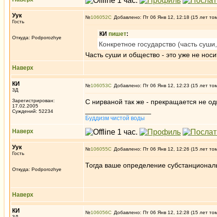
Уук
№
106052
Добавлено: Пт 06 Янв 12, 12:18 (15 лет то
Гость
КИ
пишет
:
Откуда: Podporozhye
Конкретное государство (часть суши, 
Часть суши и общество - это уже не носи
Наверх
КИ
№
106053
Добавлено: Пт 06 Янв 12, 12:23 (15 лет то
3Д
Зарегистрирован:
С нирваной так же - прекращается не од
17.02.2005
_________________
Суждений: 52234
Буддизм чистой воды
Наверх
Уук
№
106055
Добавлено: Пт 06 Янв 12, 12:26 (15 лет то
Гость
Тогда ваше определение субстанциональн
Откуда: Podporozhye
Наверх
КИ
№
106056
Добавлено: Пт 06 Янв 12, 12:28 (15 лет то
3Д