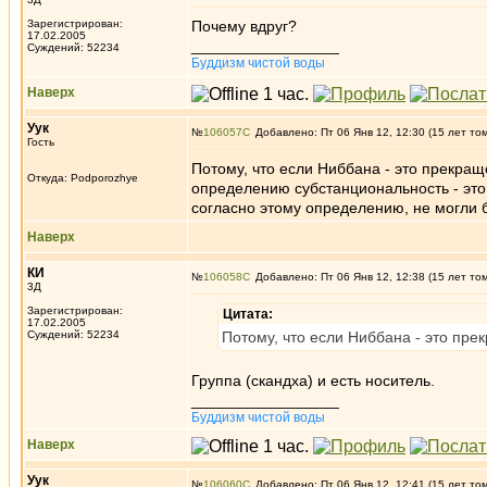
Зарегистрирован:
Почему вдруг?
17.02.2005
_________________
Суждений: 52234
Буддизм чистой воды
Наверх
Уук
№
106057
Добавлено: Пт 06 Янв 12, 12:30 (15 лет то
Гость
Потому, что если Ниббана - это прекращ
Откуда: Podporozhye
определению субстанциональность - это
согласно этому определению, не могли
Наверх
КИ
№
106058
Добавлено: Пт 06 Янв 12, 12:38 (15 лет то
3Д
Зарегистрирован:
Цитата:
17.02.2005
Суждений: 52234
Потому, что если Ниббана - это пре
Группа (скандха) и есть носитель.
_________________
Буддизм чистой воды
Наверх
Уук
№
106060
Добавлено: Пт 06 Янв 12, 12:41 (15 лет то