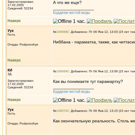
Зарегистрирован:
А что же еще?
17.02.2005
_________________
Суждений: 52234
Буддизм чистой воды
Наверх
Уук
№
106068
Добавлено: Пт 06 Янв 12, 13:03 (15 лет то
Гость
Ниббана - параматха, также, как читтаси
Откуда: Podporozhye
Наверх
КИ
№
106069
Добавлено: Пт 06 Янв 12, 13:06 (15 лет то
3Д
Зарегистрирован:
Как вы понимаете тут парамартху?
17.02.2005
_________________
Суждений: 52234
Буддизм чистой воды
Наверх
Уук
№
106070
Добавлено: Пт 06 Янв 12, 13:15 (15 лет то
Гость
Как окончательную реальность. Столь же 
Откуда: Podporozhye