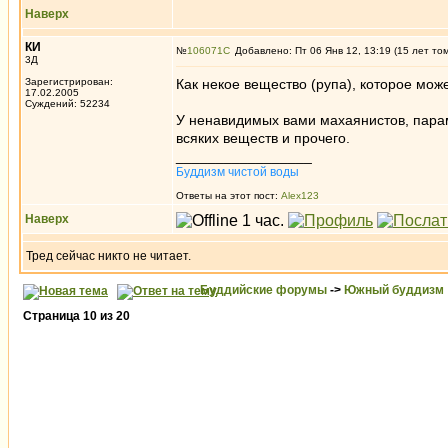
Наверх
КИ
№
106071
Добавлено: Пт 06 Янв 12, 13:19 (15 лет то
3Д
Зарегистрирован:
Как некое вещество (рупа), которое мож
17.02.2005
Суждений: 52234
У ненавидимых вами махаянистов, парамар
всяких веществ и прочего.
_________________
Буддизм чистой воды
Ответы на этот пост:
Alex123
Наверх
Тред сейчас никто не читает.
Буддийские форумы
->
Южный буддизм
Страница
10
из
20