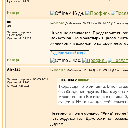
Суждений: 4470
Наверх
КИ
№
84666
Добавлено: Пн 29 Ноя 10, 14:36 (16 лет том
3Д
Зарегистрирован:
Ничем не отличается. Представители ра
17.02.2005
монастыре. Но монастырь в целом счит
Суждений: 52231
хинаяной и махаяной, о котором некото
_________________
Буддизм чистой воды
Наверх
Alex123
№
105038
Добавлено: Пт 30 Дек 11, 05:41 (15 лет том
Зарегистрирован: 03.03.2011
Еше Нинбо
пишет
:
Суждений: 3393
Откуда: Канада
Тхеравада - это хинаяна. В ней ста
освобождение других. Поэтому она 
Махаяна - это Великая колесница. 
существ. Не только для себя самосо
Неверно, и почти обидно. "Хина" это не 
путь Бодхисаттвы. Даже если нет, разви
другим.