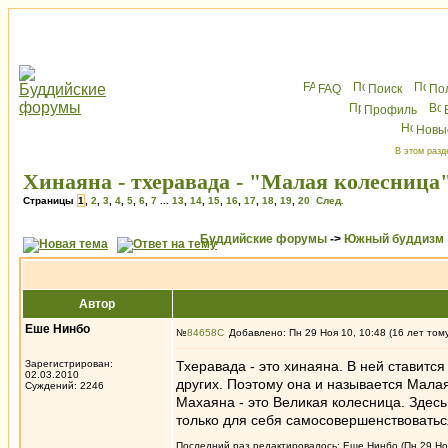
FAQ
Поиск
По
Профиль
Новы
В этом разд
Хинаяна - тхеравада - "Малая колесница
Страницы
1
,
2
,
3
,
4
,
5
,
6
,
7
...
13
,
14
,
15
,
16
,
17
,
18
,
19
,
20
След.
Буддийские форумы
->
Южный буддизм
Автор
Еше Нинбо
№
84658
Добавлено: Пн 29 Ноя 10, 10:48 (16 лет том
Зарегистрирован:
Тхеравада - это хинаяна. В ней ставитс
02.03.2010
других. Поэтому она и называется Мала
Суждений: 2246
Махаяна - это Великая колесница. Здес
только для себя самосовершенствоваться
Последний раз редактировалось: Еше Нинбо (Пн 29 Ноя 