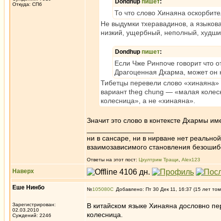
Dondhup
пишет
:
Откуда: СПб
То что слово Хинаяна оскорбите
Не выдумки тхеравадинов, а языков
низкий, ущербный, неполный, худши
Dondhup
пишет
:
Если Чже Ринпоче говорит что от
Драгоценная Дхарма, может он н
Тибетцы перевели слово «хинаяна» 
вариант theg chung — «малая колес
колесница», а не «хинаяна».
Значит это слово в контексте Дхармы им
_________________
ни в сансаре, ни в нирване нет реально
взаимозависимого становления безоши
Ответы на этот пост:
Цхултрим Тращи
,
Alex123
Наверх
Еше Нинбо
№
105080
Добавлено: Пт 30 Дек 11, 16:37 (15 лет том
Зарегистрирован:
В китайском языке Хинаяна дословно пе
02.03.2010
колесница.
Суждений: 2246