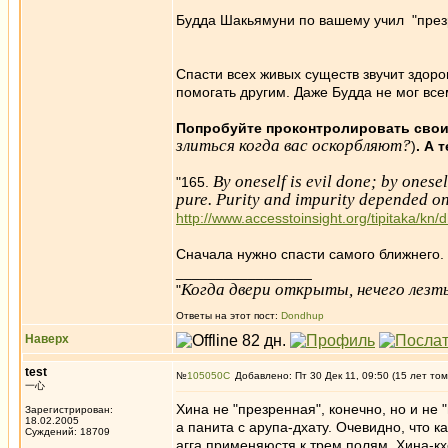
Будда Шакьямуни по вашему учил "през
Спасти всех живых существ звучит здоро
помогать другим. Даже Будда не мог все
Попробуйте проконтролировать сво
злиться когда вас оскорбляют?
)
. А 
By oneself is evil done; by onesel
"165.
pure. Purity and impurity depended on
http://www.accesstoinsight.org/tipitaka/kn
Сначала нужно спасти самого ближнего.
_________________
Когда двери открыты, нечего лезть
"
Ответы на этот пост:
Dondhup
Наверх
test
№
105050
Добавлено: Пт 30 Дек 11, 09:50 (15 лет том
一心
Хина не "презренная", конечно, но и не 
Зарегистрирован:
18.02.2005
а панита с арупа-дхату. Очевидно, что к
Суждений: 18709
агга применяюстя к трем полям. Хина-кх