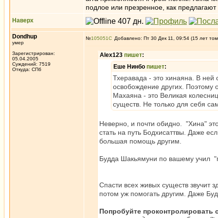
подлое или презренное, как предлагают 
Наверх
Dondhup
№
105051
Добавлено: Пт 30 Дек 11, 09:54 (15 лет том
умер
Зарегистрирован:
Alex123
пишет
:
05.04.2005
Суждений: 7519
Еше Нинбо
пишет
:
Откуда: СПб
Тхеравада - это хинаяна. В ней
освобождение других. Поэтому 
Махаяна - это Великая колесни
существ. Не только для себя са
Неверно, и почти обидно. "Хина" это
стать на путь Бодхисаттвы. Даже есл
большая помощь другим.
Будда Шакьямуни по вашему учил "
Спасти всех живых существ звучит з
потом уж помогать другим. Даже Буд
Попробуйте проконтролировать 