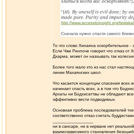
злиться когда вас оскорбляют?
)
By oneself is evil done; by on
"165.
made pure. Purity and impurity de
http://www.accesstoinsight.org/tipitak
Сначала нужно спасти самого ближн
То что слово Хинаяна оскорбительное - 
Если Чже Ринпоче говорит что отказ от 
Дхарма, может он назхывать так колесни
Более того мало кто из нас стал настяо
линии Махаянских школ.
Что касается концепции спасения всех ж
начинает спасть всех, а в том что Бодхи
Архаты ни Бодхисаттвы не обладают все
эффективно вести подводимых.
Основная проблема последователей тхер
соответственно отказ считать буддистам
_________________
ни в сансаре, ни в нирване нет реально
взаимозависимого становления безоши