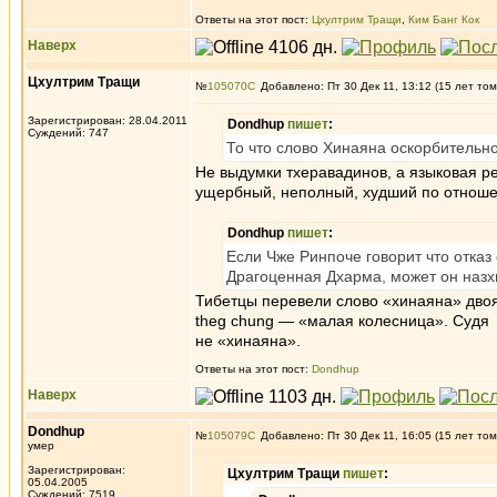
Ответы на этот пост:
Цхултрим Тращи
,
Ким Банг Кок
Наверх
Цхултрим Тращи
№
105070
Добавлено: Пт 30 Дек 11, 13:12 (15 лет том
Зарегистрирован: 28.04.2011
Dondhup
пишет
:
Суждений: 747
То что слово Хинаяна оскорбительно
Не выдумки тхеравадинов, а языковая ре
ущербный, неполный, худший по отноше
Dondhup
пишет
:
Если Чже Ринпоче говорит что отказ 
Драгоценная Дхарма, может он назхы
Тибетцы перевели слово «хинаяна» двоя
theg chung — «малая колесница». Судя 
не «хинаяна».
Ответы на этот пост:
Dondhup
Наверх
Dondhup
№
105079
Добавлено: Пт 30 Дек 11, 16:05 (15 лет том
умер
Зарегистрирован:
Цхултрим Тращи
пишет
:
05.04.2005
Суждений: 7519