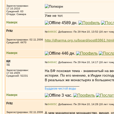
Зарегистрирован:
17.10.2010
_________________
Суждений: 63
Откуда: Самара
Уже не тот.
Наверх
Fritz
№
84663
Добавлено: Пн 29 Ноя 10, 13:52 (16 лет том
Зарегистрирован: 02.11.2006
http://dharma.org.ru/board/post83861.htm
Суждений: 4470
Наверх
КИ
№
84664
Добавлено: Пн 29 Ноя 10, 14:17 (16 лет том
3Д
Зарегистрирован:
На БФ похожая тема - знаменитый на вес
17.02.2005
истории. По его мнению, в Индии господ
Суждений: 52231
В реальных же монастырях в большинст
_________________
Буддизм чистой воды
Наверх
Fritz
№
84665
Добавлено: Пн 29 Ноя 10, 14:28 (16 лет том
Зарегистрирован: 02.11.2006
А чем махаянское монашество, виная, от