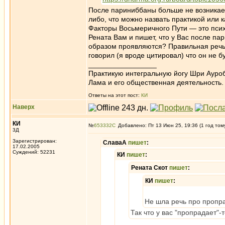
После париниббаны больше не возникает 
либо, что можно назвать практикой или 
Факторы Восьмеричного Пути — это пси
Рената Вам и пишет, что у Вас после па
образом проявляются? Правильная речь,
говорил (я вроде цитировал) что он не б
_________________
Практикую интегральную йогу Шри Ауроб
Лама и его общественная деятельность.
Ответы на этот пост:
КИ
Наверх
КИ
№
653332
Добавлено: Пт 13 Июн 25, 19:36 (1 год том
3Д
Зарегистрирован:
СлаваА
пишет
:
17.02.2005
Суждений: 52231
КИ
пишет
:
Рената Скот
пишет
:
КИ
пишет
:
Не шла речь про пропрад
Так что у вас "пропрадает"-