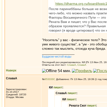
https://dharma.org.ru/board/topic
После париниббаны больше не возник
чего-либо, что можно назвать практи
Факторы Восьмеричного Пути — это 
Рената Вам и пишет, что у Вас посл
образом проявляются? Правильная р
говорил (я вроде цитировал) что он 
"Носитель" у вас - физическое тело? Эт
уме живого существа", а "ум - это обоб
сложно так мыслить, отсюда куча бреда.
_________________
Буддизм чистой воды
Последний раз редактировалось: КИ (Пт 13 Июн 25, 19:
Ответы на этот пост:
СлаваА
,
СлаваА
Наверх
СлаваА
№
653333
Добавлено: Пт 13 Июн 25, 19:39 (1 год том
КИ
пишет
:
Зарегистрирован:
31.10.2017
СлаваА
пишет
:
Суждений: 18720
Откуда: Москва
КИ
пишет
:
Рената Скот
пишет
: