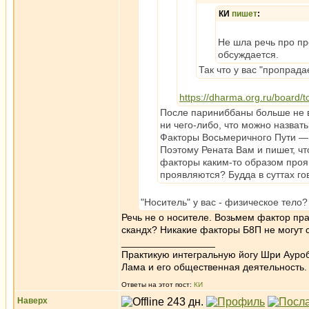
КИ
пишет
:
Не шла речь про про
обсуждается.
Так что у вас "пропрада
https://dharma.org.ru/board/
После париниббаны больше не во
ни чего-либо, что можно назвать
Факторы Восьмеричного Пути — 
Поэтому Рената Вам и пишет, чт
факторы каким-то образом проя
проявляются? Будда в суттах го
"Носитель" у вас - физическое тело
Речь не о носителе. Возьмем фактор пра
скандх? Никакие факторы Б8П не могут с
_________________
Практикую интегральную йогу Шри Ауроб
Лама и его общественная деятельность.
Ответы на этот пост:
КИ
Наверх