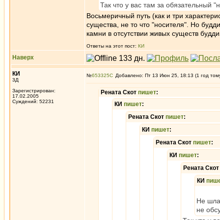
Так что у вас там за обязательный "
Восьмеричный путь (как и три характерис
существа, не то что "носителя". Но буд
камни в отсутствии живых существ будди
Ответы на этот пост:
КИ
Наверх
КИ
№
653325
Добавлено: Пт 13 Июн 25, 18:13 (1 год том
3Д
Зарегистрирован:
Рената Скот
пишет
:
17.02.2005
Суждений: 52231
КИ
пишет
:
Рената Скот
пишет
:
КИ
пишет
:
Рената Скот
пишет
:
КИ
пишет
:
Рената Ско
КИ
пиш
Не шла
не обс