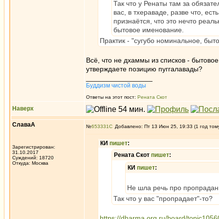
Так что у Ренаты там за обязате
вас, в тхераваде, разве что, есть
признаётся, что это нечто реаль
бытовое именование.
Практик - "сугубо номинальное, быт
Всё, что не дхаммы из списков - бытовое
утверждаете позицию пуггалавады?
_________________
Буддизм чистой воды
Ответы на этот пост:
Рената Скот
Наверх
СлаваА
№
653331
Добавлено: Пт 13 Июн 25, 19:33 (1 год том
КИ
пишет
:
Зарегистрирован:
31.10.2017
Рената Скот
пишет
:
Суждений: 18720
Откуда: Москва
КИ
пишет
:
Не шла речь про пропрадание
Так что у вас "пропрадает"-то?
https://dharma.org.ru/board/topic1056