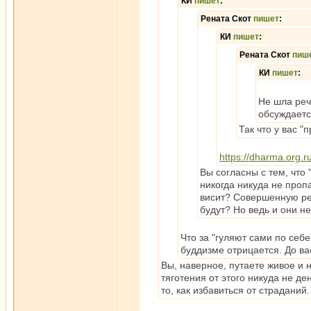
КИ
пишет
:
Рената Скот
пишет
:
КИ
пишет
:
Рената Скот
пиш
КИ
пишет
:
Не шла речь
обсуждаетс
Так что у вас "
https://dharma.org.r
Вы согласны с тем, что 
никогда никуда не проп
висит? Совершенную реч
будут? Но ведь и они не
Что за "гуляют сами по себе
буддизме отрицается. До вас
Вы, наверное, путаете живое и 
тяготения от этого никуда не де
то, как избавиться от страдани