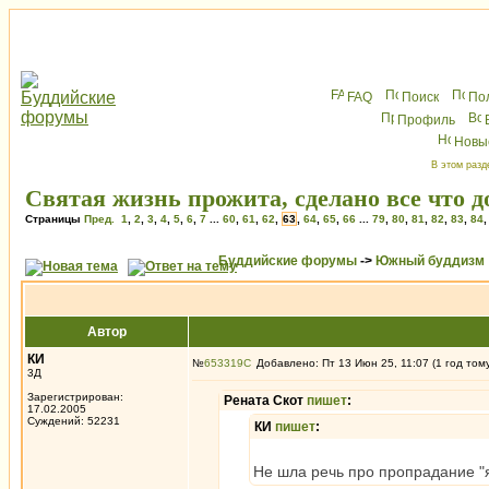
FAQ
Поиск
По
Профиль
Новы
В этом разд
Святая жизнь прожита, сделано все что 
Страницы
Пред.
1
,
2
,
3
,
4
,
5
,
6
,
7
...
60
,
61
,
62
,
63
,
64
,
65
,
66
...
79
,
80
,
81
,
82
,
83
,
84
Буддийские форумы
->
Южный буддизм
Автор
КИ
№
653319
Добавлено: Пт 13 Июн 25, 11:07 (1 год том
3Д
Зарегистрирован:
Рената Скот
пишет
:
17.02.2005
Суждений: 52231
КИ
пишет
:
Не шла речь про пропрадание "я"