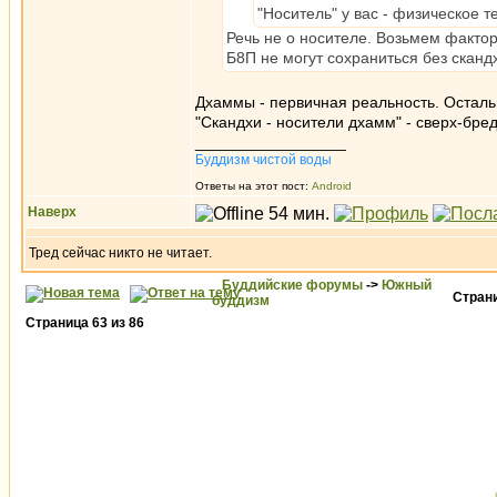
"Носитель" у вас - физическое 
Речь не о носителе. Возьмем фактор
Б8П не могут сохраниться без сканд
Дхаммы - первичная реальность. Осталь
"Скандхи - носители дхамм" - сверх-бре
_________________
Буддизм чистой воды
Ответы на этот пост:
Android
Наверх
Тред сейчас никто не читает.
Буддийские форумы
->
Южный
Стран
буддизм
Страница
63
из
86