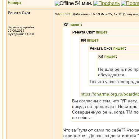
Наверх
Рената Скот
№
653322
Добавлено: Пт 13 Июн 25, 17:12 (1 год том
КИ
пишет
:
Зарегистрирован:
29.09.2017
Рената Скот
пишет
:
Суждений: 14208
КИ
пишет
:
Рената Скот
пишет
:
КИ
пишет
:
Не шла речь про про
обсуждается.
Так что у вас "пропрада
https://dharma.org.ru/board/
Вы согласны с тем, что "Я" нету
никуда не пропадают. Носитель 
Совершенную речь, когда ТМ пок
не вечны...
Что за "гуляют сами по себе"? Что з
отрицается. До вас, за десятилетия 