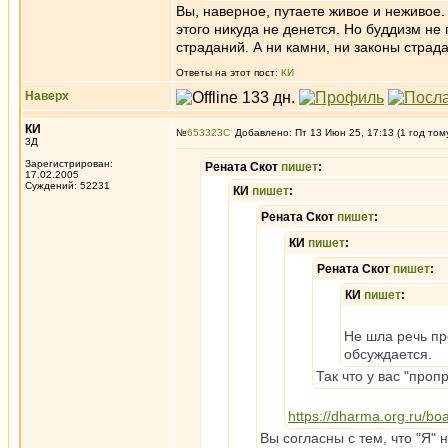
Вы, наверное, путаете живое и неживое.
этого никуда не денется. Но буддизм не 
страданий. А ни камни, ни законы стра
Ответы на этот пост:
КИ
Наверх
КИ
№
653323
Добавлено: Пт 13 Июн 25, 17:13 (1 год том
3Д
Зарегистрирован:
Рената Скот
пишет
:
17.02.2005
Суждений: 52231
КИ
пишет
:
Рената Скот
пишет
:
КИ
пишет
:
Рената Скот
пишет
:
КИ
пишет
:
Не шла речь про
обсуждается.
Так что у вас "проп
https://dharma.org.ru/bo
Вы согласны с тем, что "Я" 