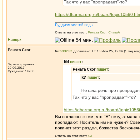
Так что у вас "пропрадает"-то?
https://dharma.org.ru/board/topic10560.ht
_________________
Буддизм чистой воды
Ответы на этот пост:
Рената Скот
,
СлаваА
Наверх
Рената Скот
№
653320
Добавлено: Пт 13 Июн 25, 12:36 (1 год том
КИ
пишет
:
Зарегистрирован:
29.09.2017
Рената Скот
пишет
:
Суждений: 14208
КИ
пишет
:
Не шла речь про пропрадание
Так что у вас "пропрадает"-то?
https://dharma.org.ru/board/topic1056
Вы согласны с тем, что "Я" нету, атмана
пропадают. Носитель им не нужен? Сове
покинет этот раздел, божества бесконечн
Ответы на этот пост:
КИ