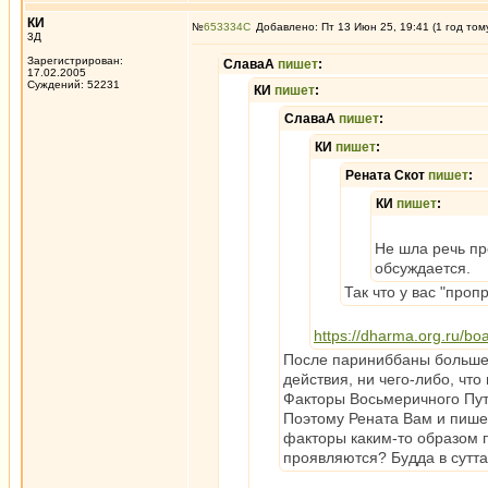
КИ
№
653334
Добавлено: Пт 13 Июн 25, 19:41 (1 год том
3Д
Зарегистрирован:
СлаваА
пишет
:
17.02.2005
Суждений: 52231
КИ
пишет
:
СлаваА
пишет
:
КИ
пишет
:
Рената Скот
пишет
:
КИ
пишет
:
Не шла речь про
обсуждается.
Так что у вас "проп
https://dharma.org.ru/bo
После париниббаны больше н
действия, ни чего-либо, что
Факторы Восьмеричного Пут
Поэтому Рената Вам и пишет
факторы каким-то образом 
проявляются? Будда в сутта