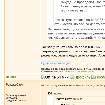
никуда не пропадают. Носит
Совершенную речь, когда ТМ
и они не вечны...
Что за "гуляют сами по себе"? Ч
отрицается. До вас, за десятиле
Вы, наверное, путаете живое и нежи
тяготения от этого никуда не денетс
как избавиться от страданий. А ни 
Так что у Ренаты там за обязательный "н
тхераваде, разве что, есть "пуггала" как 
реальное, отличающееся от кхандх. А сч
_________________
Буддизм чистой воды
Последний раз редактировалось: КИ (Пт 13 Июн 25, 18:
Ответы на этот пост:
Рената Скот
,
Рената Скот
Наверх
Рената Скот
№
653324
Добавлено: Пт 13 Июн 25, 18:11 (1 год том
КИ
пишет
:
Зарегистрирован:
29.09.2017
Рената Скот
пишет
:
Суждений: 14208