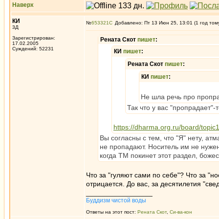
Наверх
КИ
№
653321
Добавлено: Пт 13 Июн 25, 13:01 (1 год том
3Д
Зарегистрирован:
Рената Скот
пишет
:
17.02.2005
Суждений: 52231
КИ
пишет
:
Рената Скот
пишет
:
КИ
пишет
:
Не шла речь про пропрад
Так что у вас "пропрадает"-
https://dharma.org.ru/board/topic
Вы согласны с тем, что "Я" нету, ат
не пропадают. Носитель им не нуже
когда ТМ покинет этот раздел, божес
Что за "гуляют сами по себе"? Что за "н
отрицается. До вас, за десятилетия "све
_________________
Буддизм чистой воды
Ответы на этот пост:
Рената Скот
,
Си-ва-кон