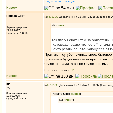
Буддизм чистой воды
Наверх
Рената Скот
№
653329
Добавлено: Пт 13 Июн 25, 18:28 (1 год том
КИ
пишет
:
Зарегистрирован:
29.09.2017
Суждений: 14208
Так что у Ренаты там за обязательны
тхераваде, разве что, есть "пуггала" 
нечто реальное, отличающееся от кх
Практик - "сугубо номинальное, бытовое
практику и будет вам сутта про то, как п
является вами, а вы не являетесь ими.
Ответы на этот пост:
КИ
Наверх
КИ
№
653330
Добавлено: Пт 13 Июн 25, 18:37 (1 год том
3Д
Зарегистрирован:
Рената Скот
пишет
:
17.02.2005
Суждений: 52231
КИ
пишет
: