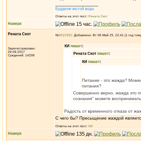
_________________
Буддизм чистой воды
Ответы на этот пост:
Рената Скот
Наверх
Рената Скот
№
651535
Добавлено: Вт 06 Май 25, 22:41 (1 год том
КИ
пишет
:
Зарегистрирован:
29.09.2017
Рената Скот
пишет
:
Суждений: 14208
КИ
пишет
:
Питание - это жажда? Момен
питания?
Совершенно верно, жажда это пи
сознания" можете воспринимать 
Радость от временного отказа от ж
С чего бы? Пресыщение жаждой является
Ответы на этот пост:
КИ
Наверх