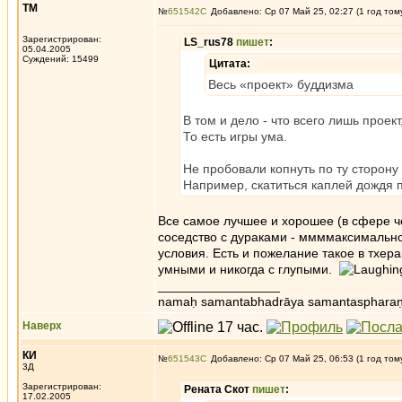
ТМ
№
651542
Добавлено: Ср 07 Май 25, 02:27 (1 год том
Зарегистрирован:
LS_rus78
пишет
:
05.04.2005
Суждений: 15499
Цитата:
Весь «проект» буддизма
В том и дело - что всего лишь проект
То есть игры ума.
Не пробовали копнуть по ту сторону
Например, скатиться каплей дождя п
Все самое лучшее и хорошее (в сфере че
соседство с дураками - ммммаксимально
условия. Есть и пожелание такое в тхер
умными и никогда с глупыми.
_________________
namaḥ samantabhadrāya samantaspharaṇ
Наверх
КИ
№
651543
Добавлено: Ср 07 Май 25, 06:53 (1 год том
3Д
Зарегистрирован:
Рената Скот
пишет
:
17.02.2005