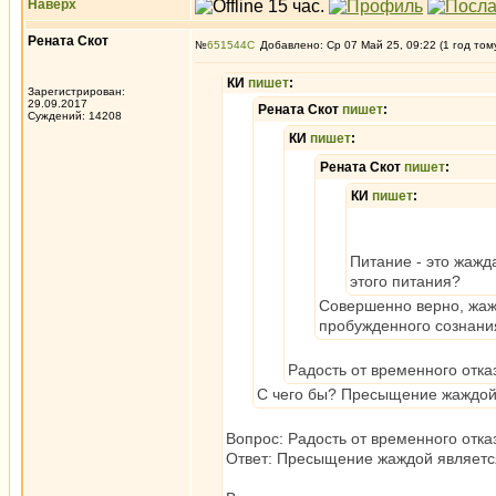
Наверх
Рената Скот
№
651544
Добавлено: Ср 07 Май 25, 09:22 (1 год том
КИ
пишет
:
Зарегистрирован:
29.09.2017
Рената Скот
пишет
:
Суждений: 14208
КИ
пишет
:
Рената Скот
пишет
:
КИ
пишет
:
Питание - это жажд
этого питания?
Совершенно верно, жажд
пробужденного сознания
Радость от временного отк
С чего бы? Пресыщение жаждой 
Вопрос: Радость от временного отк
Ответ: Пресыщение жаждой является