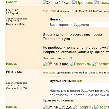
Наверх
LS_rus78
№
651527
Добавлено: Вт 06 Май 25, 20:44 (1 год том
LS Сергей
Зарегистрирован:
Цитата:
16.09.2021
Суждений: 3055
Весь «проект» буддизма
В том и дело - что всего лишь проект,
То есть игры ума.
Не пробовали копнуть по ту сторону ума
Например, скатиться каплей дождя по с
Ответы на этот пост:
ТМ
Наверх
Рената Скот
№
651528
Добавлено: Вт 06 Май 25, 20:49 (1 год том
Пустые ножны
пишет
:
Зарегистрирован:
29.09.2017
Суждений: 14208
Насколько я понял буддизм не отриц
приятность не постоянна,а это уже 
Правильно поняли.
Наверх