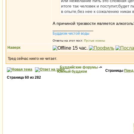
или нежелание пить это сложная цеп
итоге так человек и поступит,будет 
в опыте,без нее к сожалению никак
А причиной трезвости является алкоголь
_________________
Буддизм чистой воды
Ответы на этот пост:
Пустые ножны
Наверх
Тред сейчас никто не читает.
Буддийские форумы
->
Страницы
Пред
Южный буддизм
Страница
60
из
282