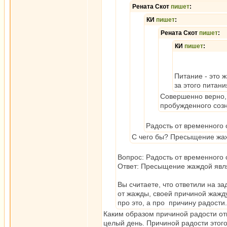
Рената Скот
пишет
:
КИ
пишет
:
Рената Скот
пишет
:
КИ
пишет
:
Питание - это 
за этого питан
Совершенно верно, 
пробужденного созн
Радость от временного 
С чего бы? Пресыщение жаж
Вопрос: Радость от временного
Ответ: Пресыщение жаждой явля
Вы считаете, что ответили на за
от жажды, своей причиной жажду.
про это, а про причину радости.
Каким образом причиной радости отк
целый день. Причиной радости этого