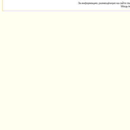
За информацию, размещённую на сайте пол
Мощь пх