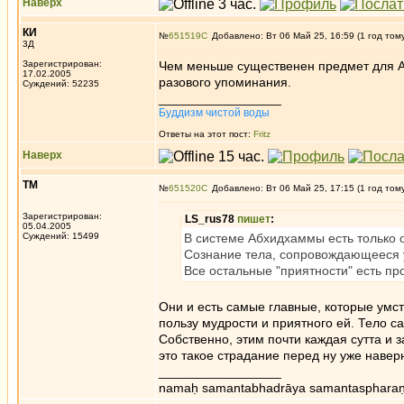
Наверх
КИ
№
651519
Добавлено: Вт 06 Май 25, 16:59 (1 год том
3Д
Зарегистрирован:
Чем меньше существенен предмет для А
17.02.2005
разового упоминания.
Суждений: 52235
_________________
Буддизм чистой воды
Ответы на этот пост:
Fritz
Наверх
ТМ
№
651520
Добавлено: Вт 06 Май 25, 17:15 (1 год том
Зарегистрирован:
LS_rus78
пишет
:
05.04.2005
Суждений: 15499
В системе Абхидхаммы есть только о
Сознание тела, сопровождающееся 
Все остальные "приятности" есть пр
Они и есть самые главные, которые умст
пользу мудрости и приятного ей. Тело са
Собственно, этим почти каждая сутта и з
это такое страдание перед ну уже навер
_________________
namaḥ samantabhadrāya samantaspharaṇ