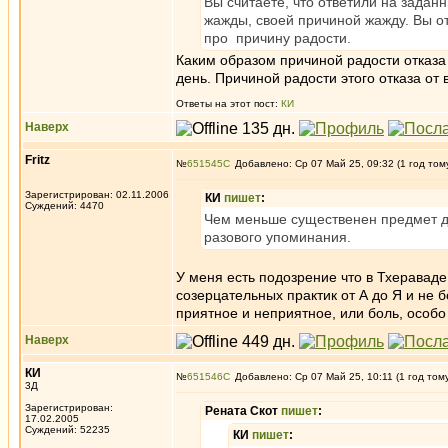
Вы считаете, что ответили на заданн
жажды, своей причиной жажду. Вы отв
про причину радости.
Каким образом причиной радости отказа
день. Причиной радости этого отказа от 
Ответы на этот пост:
КИ
Наверх
Fritz
№
651545
Добавлено: Ср 07 Май 25, 09:32 (1 год том
Зарегистрирован: 02.11.2006
КИ
пишет
:
Суждений: 4470
Чем меньше существенен предмет д
разового упоминания.
У меня есть подозрение что в Тхераваде
созерцательных практик от А до Я и не б
приятное и неприятное, или боль, особ
Наверх
КИ
№
651546
Добавлено: Ср 07 Май 25, 10:11 (1 год том
3Д
Зарегистрирован:
Рената Скот
пишет
:
17.02.2005
Суждений: 52235
КИ
пишет
: