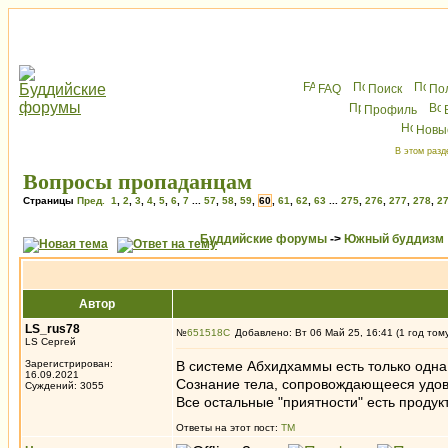
FAQ
Поиск
По
Профиль
Новы
В этом разд
Вопросы пропаданцам
Страницы
Пред.
1
,
2
,
3
,
4
,
5
,
6
,
7
...
57
,
58
,
59
,
60
,
61
,
62
,
63
...
275
,
276
,
277
,
278
,
2
Буддийские форумы
->
Южный буддизм
Автор
LS_rus78
№
651518
Добавлено: Вт 06 Май 25, 16:41 (1 год том
LS Сергей
Зарегистрирован:
В системе Абхидхаммы есть только одна 
16.09.2021
Сознание тела, сопровождающееся удов
Суждений: 3055
Все остальные "приятности" есть продук
Ответы на этот пост:
ТМ