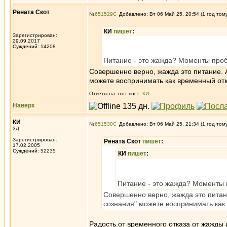
Рената Скот
№
651529
Добавлено: Вт 06 Май 25, 20:54 (1 год том
КИ
пишет
:
Зарегистрирован:
29.09.2017
Суждений: 14208
Питание - это жажда? Моменты пробу
Совершенно верно, жажда это питание. 
можете воспринимать как временный отк
Ответы на этот пост:
КИ
Наверх
КИ
№
651530
Добавлено: Вт 06 Май 25, 21:34 (1 год том
3Д
Зарегистрирован:
Рената Скот
пишет
:
17.02.2005
Суждений: 52235
КИ
пишет
:
Питание - это жажда? Моменты п
Совершенно верно, жажда это питан
сознания" можете воспринимать как 
Радость от временного отказа от жажды