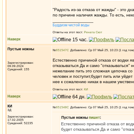
"Радость из-за отказа от жажды" - это 
по причине наличия жажды. То есть, нек
_________________
Буддизм чистой воды
Ответы на этот пост:
Рената Скот
Наверх
Пустые ножны
№
651547
Добавлено: Ср 07 Май 25, 10:23 (1 год том
Естественно причиной отказа от водки яв
Зарегистрирован:
отказываться.Да и само "отказываться" 
09.09.2024
Суждений: 155
нежелание пить это сложная цепочка со 
человек и поступит,будет пить или уйдет
нее к сожалению никак в нашем умстве
Ответы на этот пост:
КИ
Наверх
КИ
№
651548
Добавлено: Ср 07 Май 25, 10:25 (1 год том
3Д
Зарегистрирован:
Пустые ножны
пишет
:
17.02.2005
Суждений: 52235
Естественно причиной отказа от водк
будет отказываться.Да и само "отка