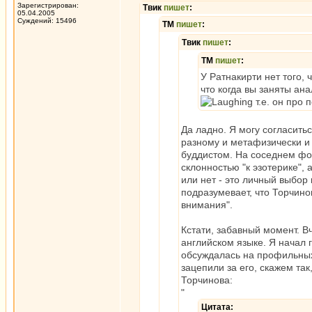
Зарегистрирован:
Твик
пишет
:
05.04.2005
Суждений: 15496
ТМ
пишет
:
Твик
пишет
:
ТМ
пишет
:
У Ратнакирти нет того, 
что когда вы заняты ан
т.е. он про
Да ладно. Я могу согласитьс
разному и метафизически и 
буддистом. На соседнем фо
склонностью "к эзотерике",
или нет - это личный выбор 
подразумевает, что Торчино
внимания".
Кстати, забавный момент. В
английском языке. Я начал г
обсуждалась на профильных
зацепили за его, скажем та
Торчинова:
"
Цитата: