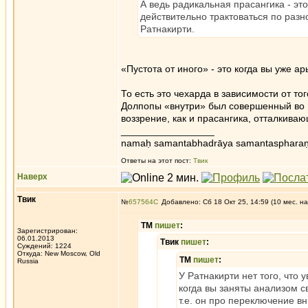
А ведь радикальная прасангика - это
действительно трактоваться по разн
Ратнакирти.
«Пустота от иного» - это когда вы уже а
То есть это чехарда в зависимости от тог
Долпопы «внутри» был совершенный во в
воззрение, как и прасангика, отталкива
_________________
namaḥ samantabhadrāya samantaspharaṇ
Ответы на этот пост:
Твик
Наверх
Твик
№
657564
Добавлено: Сб 18 Окт 25, 14:59 (10 мес. на
ТМ
пишет
:
Зарегистрирован:
06.01.2013
Твик
пишет
:
Суждений: 1224
Откуда: New Moscow, Old
ТМ
пишет
:
Russia
У Ратнакирти нет того, что 
когда вы заняты анализом с
т.е. он про переключение 