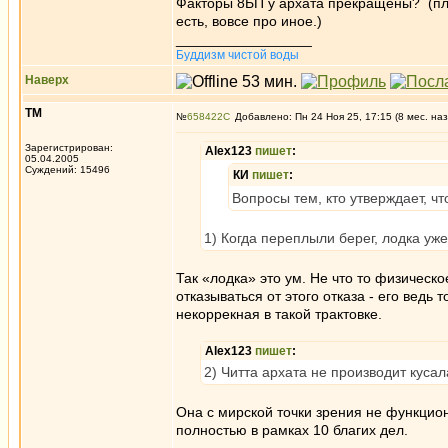
Факторы 8БП у архата прекращены? (плот
есть, вовсе про иное.)
_________________
Буддизм чистой воды
Наверх
ТМ
№
658422
Добавлено: Пн 24 Ноя 25, 17:15 (8 мес. наз
Зарегистрирован:
Alex123
пишет
:
05.04.2005
Суждений: 15496
КИ
пишет
:
Вопросы тем, кто утверждает, 
1) Когда переплыли берег, лодка уже
Так «лодка» это ум. Не что то физическо
отказываться от этого отказа - его ведь 
некоррекная в такой трактовке.
Alex123
пишет
:
2) Читта архата не производит куса
Она с мирской точки зрения не функцион
полностью в рамках 10 благих дел.