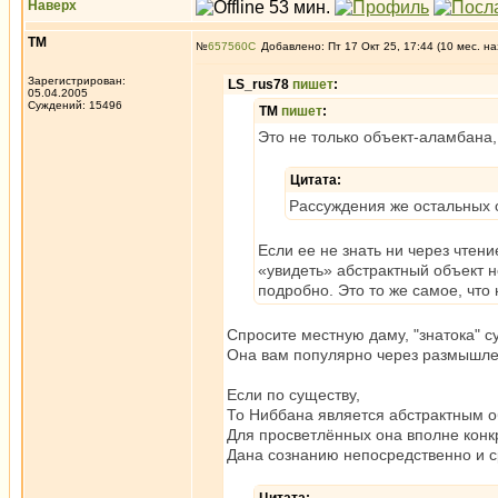
Наверх
ТМ
№
657560
Добавлено: Пт 17 Окт 25, 17:44 (10 мес. на
Зарегистрирован:
LS_rus78
пишет
:
05.04.2005
Суждений: 15496
ТМ
пишет
:
Это не только объект-аламбана,
Цитата:
Рассуждения же остальных 
Если ее не знать ни через чтен
«увидеть» абстрактный объект 
подробно. Это то же самое, что
Спросите местную даму, "знатока" су
Она вам популярно через размышлен
Если по существу,
То Ниббана является абстрактным о
Для просветлённых она вполне конк
Дана сознанию непосредственно и с