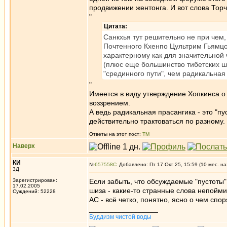
продвижении жентонга. И вот слова Тор
"
Цитата:
Санкхья тут решительно не при чем,
Почтенного Кхенпо Цультрим Гьямц
характерному как для значительной 
(плюс еще большинство тибетских шк
"срединного пути", чем радикальная
"
Имеется в виду утверждение Хопкинса о 
воззрением.
А ведь радикальная прасангика - это "пус
действительно трактоваться по разному.
Ответы на этот пост:
ТМ
Наверх
КИ
№
657558
Добавлено: Пт 17 Окт 25, 15:59 (10 мес. на
3Д
Зарегистрирован:
Если забыть, что обсуждаемые "пустоты"
17.02.2005
шиза - какие-то странные слова непойми 
Суждений: 52228
АС - всё четко, понятно, ясно о чем спор
_________________
Буддизм чистой воды