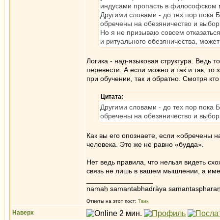
индусами пропасть в философском м
Другими словами - до тех пор пока 
обречены на обезяничество и выбо
Но я не призываю совсем отказаться
и ритуального обезяничества, может 
Логика - над-языковая структура. Ведь т
перевести. А если можно и так и так, т
при обучении, так и обратно. Смотря кто
Цитата:
Другими словами - до тех пор пока 
обречены на обезяничество и выбо
Как вы его опознаете, если «обречены н
человека. Это же не равно «будда».
Нет ведь правила, что нельзя видеть сх
связь не лишь в вашем мышлении, а име
_________________
namaḥ samantabhadrāya samantaspharaṇ
Ответы на этот пост:
Твик
Наверх