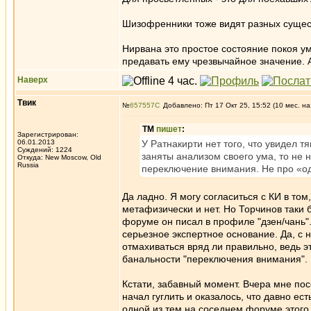
Шизофренники тоже видят разных сущест
Нирвана это простое состояние покоя у
предавать ему чрезвычайное значение. А
Наверх
Твик
№
657557
Добавлено: Пт 17 Окт 25, 15:52 (10 мес. на
ТМ
пишет
:
Зарегистрирован:
06.01.2013
У Ратнакирти нет того, что увидел тя
Суждений: 1224
заняты анализом своего ума, то не 
Откуда: New Moscow, Old
Russia
переключение внимания. Не про «
Да ладно. Я могу согласиться с КИ в том
метафизически и нет. Но Торчинов таки
форуме он писал в профиле "дзен/чань".
серьезное экспертное основание. Да, с н
отмахиваться вряд ли правильно, ведь эт
банальности "переключения внимания".
Кстати, забавный момент. Вчера мне пос
начал гуглить и оказалось, что давно е
одной из тем на соседнем форуме этого 