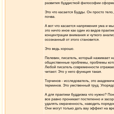
развития буддисткой философии сформир
Это что касается Будды. Он просто тело
почва.
А вот что касается напряжения ума и мы
это ничто иное как один из видов практи
концентрации внимания и чуткого анали
осознанный от этого становится.
Это ведь хорошо.
Пелевин, писатель, который нажимает н
общественные проблемы, проблемы кото
Любой писатель современности отражает
читают. Это у него функция такая.
Торчинов - исследователь, это академи
терминов. Это умственный труд. Упоряд
А для практики буддизма что нужно? Пон
все равно проникает постепенно и засор
удалять омраченность, наводить порядок
Они могут только дать вау эффект на вр