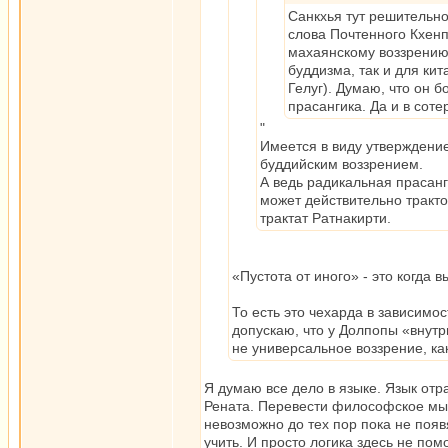
Санкхья тут решительно
слова Почтенного Кхен
махаянскому воззрению,
буддизма, так и для ки
Гелуг). Думаю, что он 
прасангика. Да и в сот
"
Имеется в виду утверждение
буддийским воззрением.
А ведь радикальная прасанги
может действительно тракто
трактат Ратнакирти.
«Пустота от иного» - это когда 
То есть это чехарда в зависимос
допускаю, что у Долпопы «внутр
не универсальное воззрение, ка
Я думаю все дело в языке. Язык отр
Рената. Перевести философское мышл
невозможно до тех пор пока не появят
учить. И просто логика здесь не по