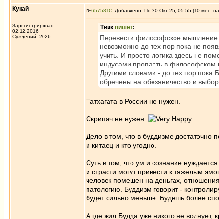
Кукай
№
657581
Добавлено: Пн 20 Окт 25, 05:55 (10 мес. на
Зарегистрирован:
Твик
пишет
:
02.12.2016
Суждений: 2026
Перевести философское мышление с с
невозможно до тех пор пока не появят
учить. И просто логика здесь не по
индусами пропасть в философском м
Другими словами - до тех пор пока 
обречены на обезяничество и выбо
Татхагата в России не нужен.
Скрипач не нужен
Дело в том, что в буддизме достаточно 
и китаец и кто угодно.
Суть в том, что ум и сознание нуждаетс
и страсти могут привести к тяжелым эм
человек помешен на деньгах, отношения
патологию. Буддизм говорит - контроли
будет сильно меньше. Будешь более спо
А где жил Будда уже никого не волнует, 