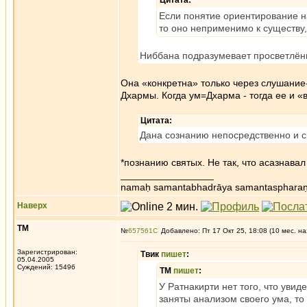
Цитата:
Если понятие ориентирование на
то оно неприменимо к существу,
Ниббана подразумевает просветлён
Она «конкретна» только через слушание-
Дхармы. Когда ум=Дхарма - тогда ее и «
Цитата:
Дана сознанию непосредственно и с
*познанию святых. Не так, что асазнавал
_________________
namaḥ samantabhadrāya samantaspharaṇ
Наверх
ТМ
№
657561
Добавлено: Пт 17 Окт 25, 18:08 (10 мес. на
Зарегистрирован:
Твик
пишет
:
05.04.2005
Суждений: 15496
ТМ
пишет
:
У Ратнакирти нет того, что увид
заняты анализом своего ума, то