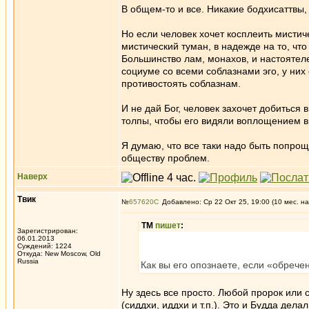
В общем-то и все. Никакие бодхисаттвы,
Но если человек хочет косплеить мистич
мистический туман, в надежде на то, что
Большинство лам, монахов, и настоятеле
социуме со всеми соблазнами эго, у них 
противостоять соблазнам.
И не дай Бог, человек захочет добиться
толпы, чтобы его видяли воплощением в
Я думаю, что все таки надо быть попро
обществу проблем.
Наверх
Твик
№
657620
Добавлено: Ср 22 Окт 25, 19:00 (10 мес. на
ТМ
пишет
:
Зарегистрирован:
06.01.2013
Суждений: 1224
Откуда: New Moscow, Old
Russia
Как вы его опознаете, если «обреч
Ну здесь все просто. Любой пророк или 
(сиддхи, иддхи и т.п.). Это и Будда дел