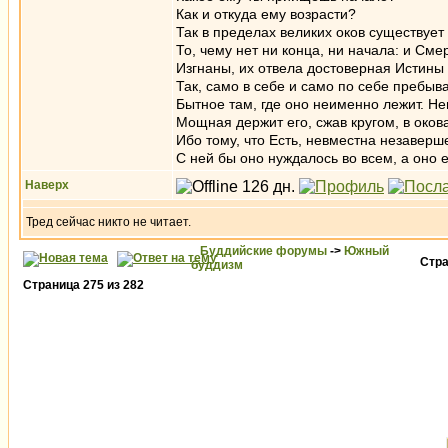
Как и откуда ему возрасти?
Так в пределах великих оков существует
То, чему нет ни конца, ни начала: и Сме
Изгнаны, их отвела достоверная Истины 
Так, само в себе и само по себе пребыв
Бытное там, где оно неи­мен­но лежит. Н
Мощная держит его, сжав кругом, в оков
Ибо тому, что Есть, невместна незаверш
С ней бы оно нуждалось во всем, а оно 
Наверх
Тред сейчас никто не читает.
Буддийские форумы
->
Южный
Стр
буддизм
Страница
275
из
282