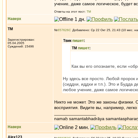
учение, даже самое логическое, будет в
Ответы на этот пост:
ТМ
Наверх
ТМ
№
657626
Добавлено: Ср 22 Окт 25, 21:43 (10 мес. на
Зарегистрирован:
Твик
пишет
:
05.04.2005
Суждений: 15496
ТМ
пишет
:
Как вы его опознаете, если «об
Ну здесь все просто. Любой пророк 
(сиддхи, иддхи и т.п.). Это и Будда 
любое учение, даже самое логическо
Никто не может. Это же законы физики.
восприятия. Видите вы, например, легко и
_________________
namaḥ samantabhadrāya samantaspharaṇ
Наверх
Alex123