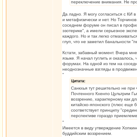
переключение внимания. Не пр
Да ладно. Я могу согласиться с КИ в
и метафизически и нет. Но Торчинов
соседнем форуме он писал в профил
эзотерике", а имели серьезное эксп
каждого. Но и так легко отмахиватьс
глуп, что не заметил банальности "
Кстати, забавный момент. Вчера мн
языке. Я начал гуглить и оказалось,
форумах. На одной из тем на соседн
неоднозначные взгляды в продвижен
"
Цитата:
Санкхья тут решительно не при 
Почтенного Кхенпо Цультрим Г
воззрению, характерному как дл
китайско-японского (плюс еще б
соответствует принципу "средин
перспективе гораздо приемлеме
"
Имеется в виду утверждение Хопкинс
буддийским воззрением.