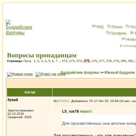
FAQ
Поиск
По
Профиль
Новы
В этом разд
Вопросы пропаданцам
Страницы
Пред.
1
,
2
,
3
,
4
,
5
,
6
,
7
...
272
,
273
,
274
,
275
,
276
,
277
,
278
,
279
,
280
,
281
,
Буддийские форумы
->
Южный буддизм
Автор
Кукай
№
657552
Добавлено: Пт 17 Окт 25, 10:08 (10 мес. на
Зарегистрирован:
LS_rus78
пишет
:
02.12.2016
Суждений: 2026
Для просветлённых она вполне конк
Для просветленных - это для поехавших?