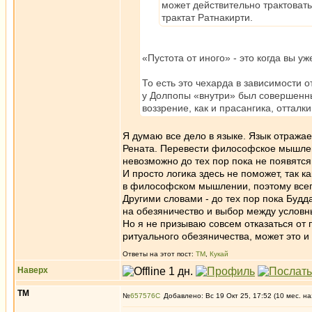
может действительно трактовать
трактат Ратнакирти.
«Пустота от иного» - это когда вы у
То есть это чехарда в зависимости о
у Долпопы «внутри» был совершенный
воззрение, как и прасангика, оттал
Я думаю все дело в языке. Язык отражае
Рената. Перевести философское мышление
невозможно до тех пор пока не появятся р
И просто логика здесь не поможет, так 
в философском мышлении, поэтому всегд
Другими словами - до тех пор пока Будд
на обезяничество и выбор между услов
Но я не призываю совсем отказаться от 
ритуального обезяничества, может это и
Ответы на этот пост:
ТМ
,
Кукай
Наверх
ТМ
№
657576
Добавлено: Вс 19 Окт 25, 17:52 (10 мес. на