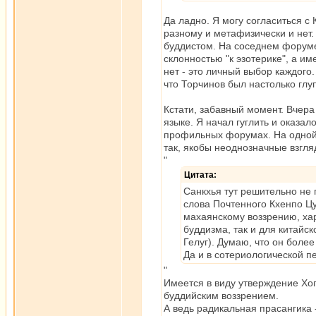
Да ладно. Я могу согласиться с 
разному и метафизически и нет.
буддистом. На соседнем форуме
склонностью "к эзотерике", а и
нет - это личный выбор каждого.
что Торчинов был настолько глу
Кстати, забавный момент. Вчера
языке. Я начал гуглить и оказал
профильных форумах. На одной 
так, якобы неоднозначные взгля
"
Цитата:
Санкхья тут решительно не 
слова Почтенного Кхенпо Ц
махаянскому воззрению, хар
буддизма, так и для китайс
Гелуг). Думаю, что он более
Да и в сотериологической п
"
Имеется в виду утверждение Хоп
буддийским воззрением.
А ведь радикальная прасангика - 