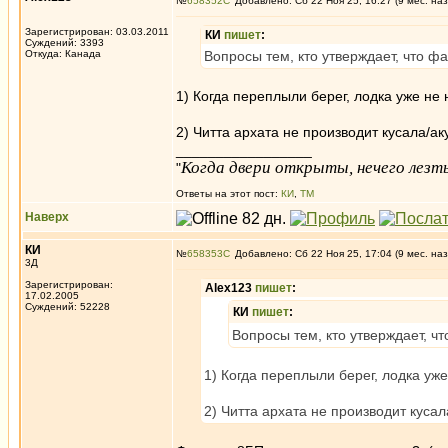
№
658352
Добавлено: Сб 22 Ноя 25, 16:27 (9 мес. наз
Зарегистрирован: 03.03.2011
КИ
пишет
:
Суждений: 3393
Откуда: Канада
Вопросы тем, кто утверждает, что 
1) Когда переплыли берег, лодка уже не 
2) Читта архата не производит кусала/а
_________________
Когда двери открыты, нечего лезть
"
Ответы на этот пост:
КИ
,
ТМ
Наверх
КИ
№
658353
Добавлено: Сб 22 Ноя 25, 17:04 (9 мес. наз
3Д
Зарегистрирован:
Alex123
пишет
:
17.02.2005
Суждений: 52228
КИ
пишет
:
Вопросы тем, кто утверждает, 
1) Когда переплыли берег, лодка уже
2) Читта архата не производит куса