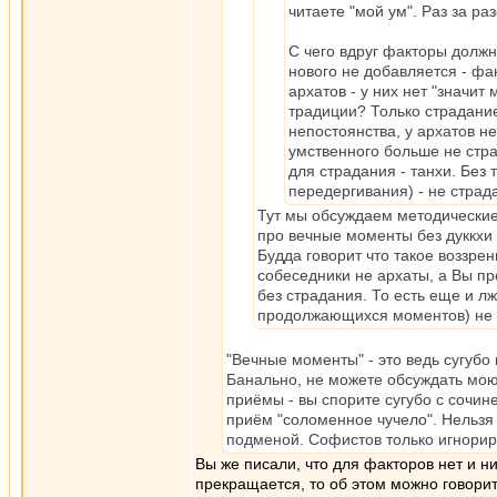
читаете "мой ум". Раз за р
С чего вдруг факторы должн
нового не добавляется - фа
архатов - у них нет "значит
традиции? Только страдание
непостоянства, у архатов н
умственного больше не стра
для страдания - танхи. Без
передергивания) - не страд
Тут мы обсуждаем методические
про вечные моменты без дуккхи 
Будда говорит что такое воззре
собеседники не архаты, а Вы пр
без страдания. То есть еще и лж
продолжающихся моментов) не 
"Вечные моменты" - это ведь сугубо
Банально, не можете обсуждать мою
приёмы - вы спорите сугубо с сочин
приём "соломенное чучело". Нельзя 
подменой. Софистов только игнорир
Вы же писали, что для факторов нет и н
прекращается, то об этом можно говорит