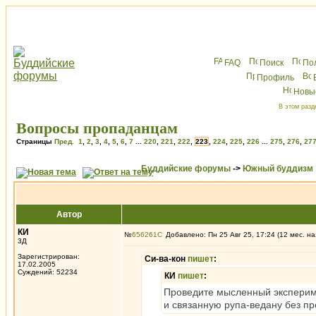
FAQ
Поиск
По
Профиль
Новы
В этом разд
Вопросы пропаданцам
Страницы
Пред.
1
,
2
,
3
,
4
,
5
,
6
,
7
...
220
,
221
,
222
,
223
,
224
,
225
,
226
...
275
,
276
,
27
Буддийские форумы
->
Южный буддизм
Автор
КИ
№
656261
Добавлено: Пн 25 Авг 25, 17:24 (12 мес. на
3Д
Зарегистрирован:
Си-ва-кон
пишет
:
17.02.2005
Суждений: 52234
КИ
пишет
:
Проведите мысленный эксперимен
и связанную рупа-ведану без пр