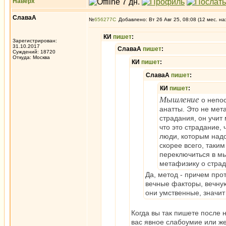
Наверх
СлаваА
№
656277
Добавлено: Вт 26 Авг 25, 08:08 (12 мес. на
КИ
пишет
:
Зарегистрирован:
31.10.2017
СлаваА
пишет
:
Суждений: 18720
Откуда: Москва
КИ
пишет
:
СлаваА
пишет
:
КИ
пишет
:
Мышление
о непос
анатты. Это не мета
страдания, он учит
что это страдание, 
люди, которым надо
скорее всего, таки
переключиться в м
метафизику о страд
Да, метод - причем про
вечные факторы, вечную
они умственные, значит
Когда вы так пишете после 
вас явное слабоумие или же 