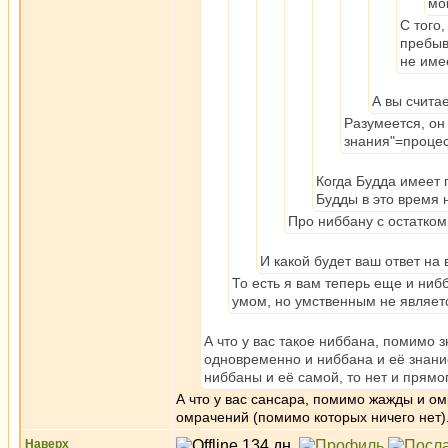
мо
С того,
пребыв
не име
А вы считае
Разумеется, он 
знания"=процес
Когда Будда имеет 
Будды в это время 
Про ниббану с остатко
И какой будет ваш ответ на
То есть я вам теперь еще и ниб
умом, но умственным не являет
А что у вас такое ниббана, помимо з
одновременно и ниббана и её знание
ниббаны и её самой, то нет и прямо
А что у вас сансара, помимо жажды и о
омрачений (помимо которых ничего нет)
Наверх