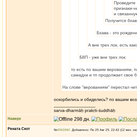
Проведите 
признаки-н
и связанну
Получится бхав
Бхава - это рождени
А вне трех лок, есть ка
Б8П - уже вне трех лок.
то есть по вашим верованиям, 
самадхи и тп продолжает свое б
На слове "верованиям" перестал чит
оскорбились и обиделись? по вашим воз
_________________
sarva-dharmāḥ prakṛti-śuddhāḥ
Наверх
Рената Скот
№
656269
Добавлено: Пн 25 Авг 25, 22:42 (12 мес. на