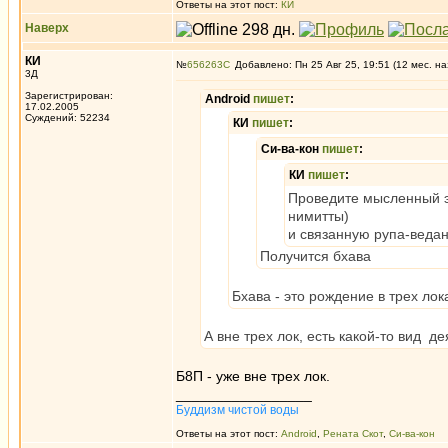
Ответы на этот пост:
КИ
Наверх
КИ
№
656263
Добавлено: Пн 25 Авг 25, 19:51 (12 мес. на
3Д
Зарегистрирован:
Android
пишет
:
17.02.2005
Суждений: 52234
КИ
пишет
:
Си-ва-кон
пишет
:
КИ
пишет
:
Проведите мысленный эк
нимитты)
и связанную рупа-ведан
Получится бхава
Бхава - это рождение в трех лок
А вне трех лок, есть какой-то вид д
Б8П - уже вне трех лок.
_________________
Буддизм чистой воды
Ответы на этот пост:
Android
,
Рената Скот
,
Си-ва-кон