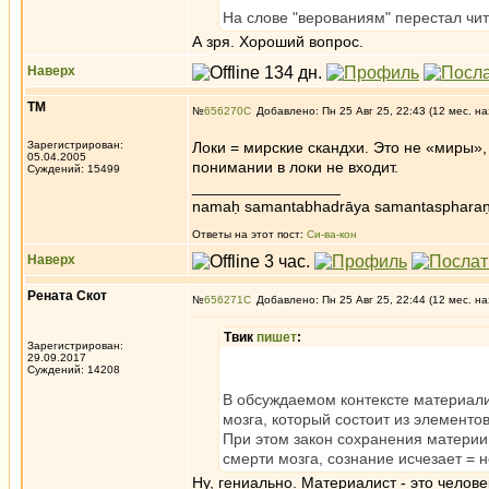
На слове "верованиям" перестал чит
А зря. Хороший вопрос.
Наверх
ТМ
№
656270
Добавлено: Пн 25 Авг 25, 22:43 (12 мес. на
Зарегистрирован:
Локи = мирские скандхи. Это не «миры»
05.04.2005
понимании в локи не входит.
Суждений: 15499
_________________
namaḥ samantabhadrāya samantaspharaṇ
Ответы на этот пост:
Си-ва-кон
Наверх
Рената Скот
№
656271
Добавлено: Пн 25 Авг 25, 22:44 (12 мес. на
Твик
пишет
:
Зарегистрирован:
29.09.2017
Суждений: 14208
В обсуждаемом контексте материалис
мозга, который состоит из элементо
При этом закон сохранения материи 
смерти мозга, сознание исчезает = 
Ну, гениально. Материалист - это челове