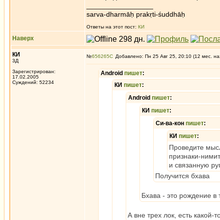
_________________
sarva-dharmāḥ prakṛti-śuddhāḥ
Ответы на этот пост:
КИ
Наверх
КИ
№
656265
Добавлено: Пн 25 Авг 25, 20:10 (12 мес. на
3Д
Зарегистрирован:
Android
пишет
:
17.02.2005
Суждений: 52234
КИ
пишет
:
Android
пишет
:
КИ
пишет
:
Си-ва-кон
пишет
:
КИ
пишет
:
Проведите мысл
признаки-нимит
и связанную ру
Получится бхава
Бхава - это рождение в 
А вне трех лок, есть какой-