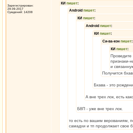
КИ
пишет
:
Зарегистрирован:
29.09.2017
Android
пишет
:
Суждений: 14208
КИ
пишет
:
Android
пишет
:
КИ
пишет
:
Си-ва-кон
пишет
:
КИ
пишет
:
Проведите 
признаки-н
и связанну
Получится бхав
Бхава - это рождени
А вне трех лок, есть ка
Б8П - уже вне трех лок.
то есть по вашим верованиям, 
самадхи и тп продолжает свое б