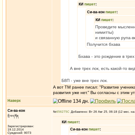
КИ
пишет
:
Си-ва-кон
пишет
:
КИ
пишет
:
Проведите мысленны
нимитты)
и связанную рупа-в
Получится бхава
Бхава - это рождение в трех
А вне трех лок, есть какой-то в
Б8П - уже вне трех лок.
А вот ТМ ранее писал: "Развитие ученик
развития уже нет." Вы согласны с этим 
Наверх
Си-ва-кон
№
656275
Добавлено: Вт 26 Авг 25, 06:18 (12 мес. на
སྲི་བ་དཀོན
КИ
пишет
:
Зарегистрирован:
Си-ва-кон
пишет
:
19.12.2014
Суждений: 9073