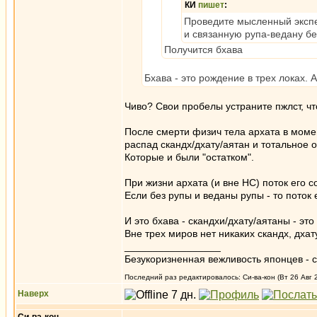
КИ
пишет
:
Проведите мысленный экспер
и связанную рупа-ведану бе
Получится бхава
Бхава - это рождение в трех локах. 
Чиво? Свои пробелы устраните пжлст, чт
После смерти физич тела архата в момен
распад скандх/дхату/аятан и тотальное 
Которые и были "остатком".
При жизни архата (и вне НС) поток его с
Если без рупы и веданы рупы - то поток 
И это бхава - скандхи/дхату/аятаны - эт
Вне трех миров нет никаких скандх, дхату
_________________
Безукоризненная вежливость японцев - с
Последний раз редактировалось: Си-ва-кон (Вт 26 Авг 2
Наверх