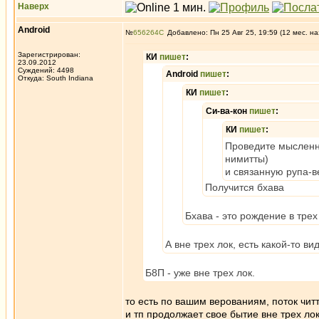
Наверх
Android
№
656264
Добавлено: Пн 25 Авг 25, 19:59 (12 мес. на
Зарегистрирован:
КИ
пишет
:
23.09.2012
Суждений: 4498
Android
пишет
:
Откуда: South Indiana
КИ
пишет
:
Си-ва-кон
пишет
:
КИ
пишет
:
Проведите мысленны
нимитты)
и связанную рупа-в
Получится бхава
Бхава - это рождение в трех
А вне трех лок, есть какой-то в
Б8П - уже вне трех лок.
то есть по вашим верованиям, поток чи
и тп продолжает свое бытие вне трех ло