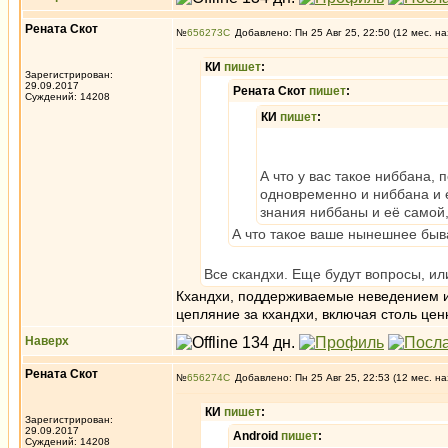
Рената Скот
№
656273
Добавлено: Пн 25 Авг 25, 22:50 (12 мес. на
КИ
пишет
:
Зарегистрирован:
29.09.2017
Рената Скот
пишет
:
Суждений: 14208
КИ
пишет
:
А что у вас такое ниббана, 
одновременно и ниббана и е
знания ниббаны и её самой,
А что такое ваше нынешнее быв
Все скандхи. Еще будут вопросы, ил
Кхандхи, поддерживаемые неведением и
цепляние за кхандхи, включая столь цен
Наверх
Рената Скот
№
656274
Добавлено: Пн 25 Авг 25, 22:53 (12 мес. на
КИ
пишет
:
Зарегистрирован:
29.09.2017
Android
пишет
:
Суждений: 14208