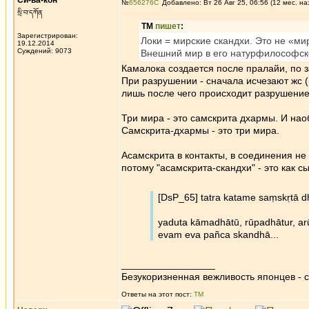
Си-ва-кон
№
656276
Добавлено: Вт 26 Авг 25, 06:56 (12 мес. на
སྲི་བ་དཀོན
ТМ
пишет
:
Зарегистрирован:
Локи = мирские скандхи. Это не «ми
19.12.2014
Суждений: 9073
Внешний мир в его натурфилософско
Камалока создается после пралайи, по 
При разрушении - сначала исчезают жс 
лишь после чего происходит разрушение
Три мира - это самскрита дхармы. И нао
Самскрита-дхармы - это три мира.
Асамскрита в контакты, в соединения не
потому "асамскрита-скандхи" - это как 
[DsP_65] tatra katame saṃskṛtā 
yaduta kāmadhātū, rūpadhātur, ar
evam eva pañca skandhā...
_________________
Безукоризненная вежливость японцев - с
Ответы на этот пост:
ТМ