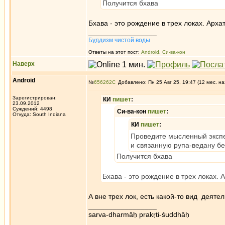
Получится бхава
Бхава - это рождение в трех локах. Архат
_________________
Буддизм чистой воды
Ответы на этот пост:
Android
,
Си-ва-кон
Наверх
Android
№
656262
Добавлено: Пн 25 Авг 25, 19:47 (12 мес. на
Зарегистрирован:
КИ
пишет
:
23.09.2012
Суждений: 4498
Си-ва-кон
пишет
:
Откуда: South Indiana
КИ
пишет
:
Проведите мысленный экспер
и связанную рупа-ведану бе
Получится бхава
Бхава - это рождение в трех локах. 
А вне трех лок, есть какой-то вид деяте
_________________
sarva-dharmāḥ prakṛti-śuddhāḥ