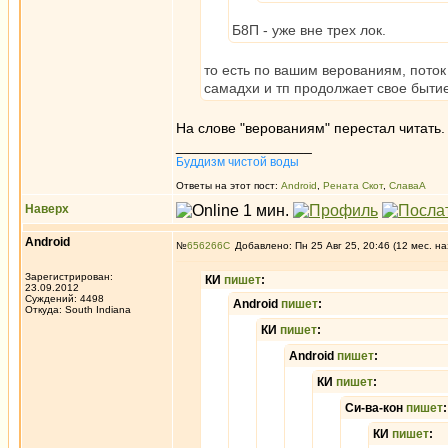
Б8П - уже вне трех лок.
то есть по вашим верованиям, пото
самадхи и тп продолжает свое бытие
На слове "верованиям" перестал читать.
_________________
Буддизм чистой воды
Ответы на этот пост:
Android
,
Рената Скот
,
СлаваА
Наверх
Android
№
656266
Добавлено: Пн 25 Авг 25, 20:46 (12 мес. на
Зарегистрирован:
КИ
пишет
:
23.09.2012
Суждений: 4498
Android
пишет
:
Откуда: South Indiana
КИ
пишет
:
Android
пишет
:
КИ
пишет
:
Си-ва-кон
пишет
:
КИ
пишет
: