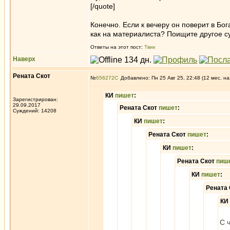
[/quote]
Конечно. Если к вечеру он поверит в Бог
как на материалиста? Поищите другое су
Ответы на этот пост:
Твик
Наверх
Рената Скот
№
656272
Добавлено: Пн 25 Авг 25, 22:48 (12 мес. на
КИ
пишет
:
Зарегистрирован:
29.09.2017
Рената Скот
пишет
:
Суждений: 14208
КИ
пишет
:
Рената Скот
пишет
:
КИ
пишет
:
Рената Скот
пиш
КИ
пишет
:
Рената
КИ
С 