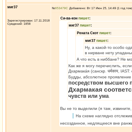
миг37
№
653479
Добавлено: Вт 17 Июн 25, 14:49 (1 год том
Си-ва-кон
пишет
:
Зарегистрирован: 17.11.2018
Суждений: 1858
миг37
пишет
:
Рената Скот
пишет
:
миг37
пишет
:
Ну, а какой-то особо о
в нирване нету упаданы,
А что есть в ниббане? Не м
Как же я могу перечислить, если
Дхармака́я (санскр. धर्मकाय, IA
Будды, абсолютное проявление
посредством высшего 
Дхармакая соответс
чувств или ума
.
Вы не то выделили (я там, извините
На схеме наглядно отслежив
несозданное, недлящееся вне ранж