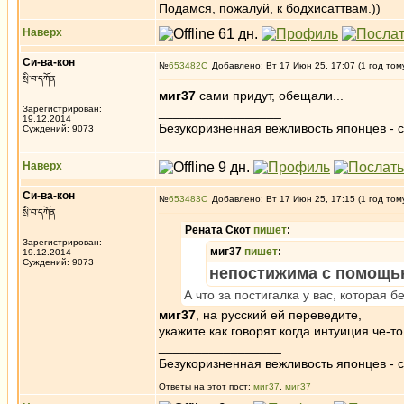
Подамся, пожалуй, к бодхисаттвам.))
Наверх
Си-ва-кон
№
653482
Добавлено: Вт 17 Июн 25, 17:07 (1 год том
སྲི་བ་དཀོན
миг37
сами придут, обещали...
Зарегистрирован:
_________________
19.12.2014
Безукоризненная вежливость японцев - с
Суждений: 9073
Наверх
Си-ва-кон
№
653483
Добавлено: Вт 17 Июн 25, 17:15 (1 год том
སྲི་བ་དཀོན
Рената Скот
пишет
:
Зарегистрирован:
миг37
пишет
:
19.12.2014
Суждений: 9073
непостижима с помощью
А что за постигалка у вас, которая 
миг37
, на русский ей переведите,
укажите как говорят когда интуиция че-т
_________________
Безукоризненная вежливость японцев - с
Ответы на этот пост:
миг37
,
миг37