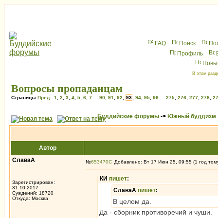
FAQ
Поиск
По
Профиль
Новы
В этом разд
Вопросы пропаданцам
Страницы
Пред.
1
,
2
,
3
,
4
,
5
,
6
,
7
...
90
,
91
,
92
,
93
,
94
,
95
,
96
...
275
,
276
,
277
,
278
,
2
Буддийские форумы
->
Южный буддизм
Автор
СлаваА
№
653470
Добавлено: Вт 17 Июн 25, 09:55 (1 год том
КИ
пишет
:
Зарегистрирован:
31.10.2017
СлаваА
пишет
:
Суждений: 18720
Откуда: Москва
В целом да.
Да - сборник противоречий и чуши.