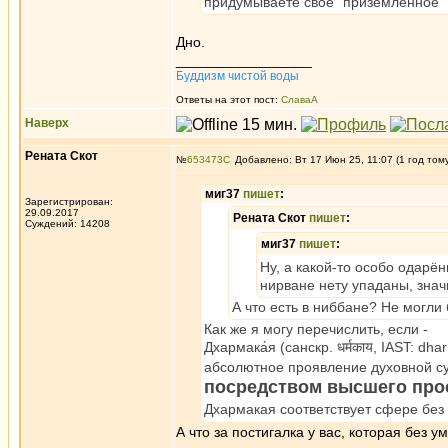
придумываете свое "приземленное" 
Дно.
_________________
Буддизм чистой воды
Ответы на этот пост:
СлаваА
Наверх
Рената Скот
№
653473
Добавлено: Вт 17 Июн 25, 11:07 (1 год том
миг37
пишет
:
Зарегистрирован:
29.09.2017
Рената Скот
пишет
:
Суждений: 14208
миг37
пишет
:
Ну, а какой-то особо одарён
нирване нету упаданы, знач
А что есть в ниббане? Не могли
Как же я могу перечислить, если -
Дхармака́я (санскр. धर्मकाय, IAST: 
абсолютное проявление духовной с
посредством высшего про
Дхармакая соответствует сфере без
А что за постигалка у вас, которая без 