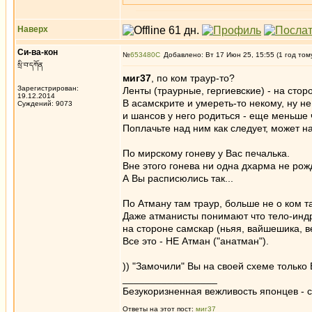
Наверх
Си-ва-кон
№
653480
Добавлено: Вт 17 Июн 25, 15:55 (1 год том
སྲི་བ་དཀོན
миг37
, по ком траур-то?
Зарегистрирован:
Ленты (траурные, гергиевские) - на стор
19.12.2014
В асамскрите и умереть-то некому, ну не
Суждений: 9073
и шансов у него родиться - еще меньше
Поплачьте над ним как следует, может н
По мирскому гоневу у Вас печалька.
Вне этого гонева ни одна дхарма не рожд
А Вы расписюлись так...
По Атману там траур, больше не о ком т
Даже атманисты понимают что тело-индр
на стороне самскар (ньяя, вайшешика, в
Все это - НЕ Атман ("анатман").
)) "Замочили" Вы на своей схеме только 
_________________
Безукоризненная вежливость японцев - с
Ответы на этот пост:
миг37