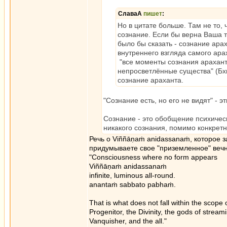
СлаваА
пишет
:
Но в цитате больше. Там не то, 
сознание. Если бы верна Ваша 
было бы сказать - сознание ара
внутреннего взгляда самого ара
"все моменты сознания арахант
непросветлённые существа" (Бхи
сознание араханта.
"Сознание есть, но его не видят" - э
Сознание - это обобщение психическ
никакого сознания, помимо конкрет
Речь о Viññāṇaṁ anidassanaṁ, которое 
придумываете свое "приземленное" вечн
"Consciousness where no form appears
Viññāṇaṁ anidassanaṁ
infinite, luminous all-round.
anantaṁ sabbato pabhaṁ.
That is what does not fall within the scope 
Progenitor, the Divinity, the gods of stream
Vanquisher, and the all."