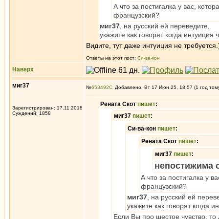
А что за постигалка у вас, котор
французский?
миг37
, на русский ей переведите,
укажите как говорят когда интуиция 
Видите, тут даже интуиция не требуется.
Ответы на этот пост:
Си-ва-кон
Наверх
миг37
№
653492
Добавлено: Вт 17 Июн 25, 18:57 (1 год том
Рената Скот
пишет
:
Зарегистрирован: 17.11.2018
Суждений: 1858
миг37
пишет
:
Си-ва-кон
пишет
:
Рената Скот
пишет
:
миг37
пишет
:
непостижима 
А что за постигалка у в
французский?
миг37
, на русский ей перев
укажите как говорят когда и
Если Вы про шестое чувство, то 