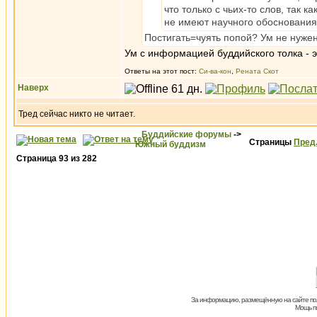
что только с чьих-то слов, так 
не имеют научного обоснования.
Постигать=чуять попой? Ум не нужен
Ум с информацией буддийского толка - э
Ответы на этот пост:
Си-ва-кон
,
Рената Скот
Наверх
Тред сейчас никто не читает.
Буддийские форумы
->
Страницы
Пред
Южный буддизм
Страница
93
из
282
За информацию, размещённую на сайте пол
Мощь пх