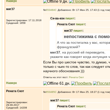
Наверх
миг37
№
653484
Добавлено: Вт 17 Июн 25, 17:43 (1 год том
Си-ва-кон
пишет
:
Зарегистрирован: 17.11.2018
Суждений: 1858
Рената Скот
пишет
:
миг37
пишет
:
непостижима с помо
А что за постигалка у вас, котор
французский?
миг37
, на русский ей переведите,
укажите как говорят когда интуиция 
Если Вы про шестое чувство, то думаю, чт
только с чьих-то слов, так как следует 
научного обоснования.)))
Ответы на этот пост:
Рената Скот
Наверх
Рената Скот
№
653485
Добавлено: Вт 17 Июн 25, 18:27 (1 год том
миг37
пишет
:
Зарегистрирован:
29.09.2017
Рената Скот
пишет
:
Суждений: 14208