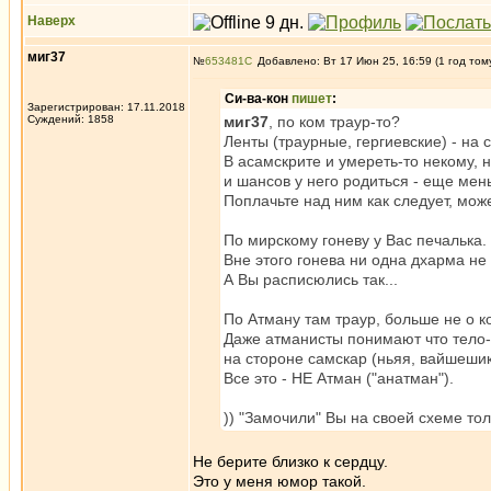
Наверх
миг37
№
653481
Добавлено: Вт 17 Июн 25, 16:59 (1 год том
Си-ва-кон
пишет
:
Зарегистрирован: 17.11.2018
Суждений: 1858
миг37
, по ком траур-то?
Ленты (траурные, гергиевские) - на 
В асамскрите и умереть-то некому, н
и шансов у него родиться - еще ме
Поплачьте над ним как следует, мож
По мирскому гоневу у Вас печалька.
Вне этого гонева ни одна дхарма не 
А Вы расписюлись так...
По Атману там траур, больше не о к
Даже атманисты понимают что тело-
на стороне самскар (ньяя, вайшешик
Все это - НЕ Атман ("анатман").
)) "Замочили" Вы на своей схеме тол
Не берите близко к сердцу.
Это у меня юмор такой.