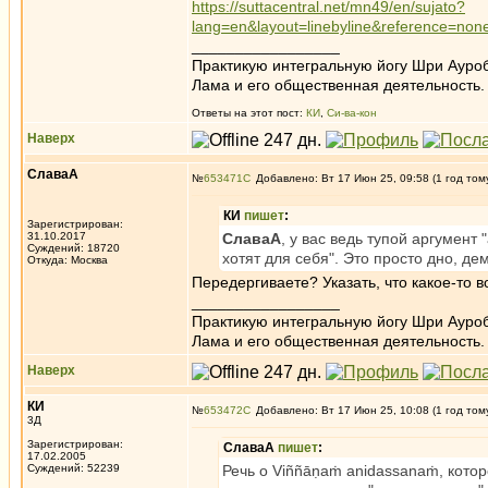
https://suttacentral.net/mn49/en/sujato?
lang=en&layout=linebyline&reference=none&
_________________
Практикую интегральную йогу Шри Ауроб
Лама и его общественная деятельность.
Ответы на этот пост:
КИ
,
Си-ва-кон
Наверх
СлаваА
№
653471
Добавлено: Вт 17 Июн 25, 09:58 (1 год том
КИ
пишет
:
Зарегистрирован:
31.10.2017
СлаваА
, у вас ведь тупой аргумент
Суждений: 18720
хотят для себя". Это просто дно, де
Откуда: Москва
Передергиваете? Указать, что какое-то 
_________________
Практикую интегральную йогу Шри Ауроб
Лама и его общественная деятельность.
Наверх
КИ
№
653472
Добавлено: Вт 17 Июн 25, 10:08 (1 год том
3Д
Зарегистрирован:
СлаваА
пишет
:
17.02.2005
Суждений: 52239
Речь о Viññāṇaṁ anidassanaṁ, кото