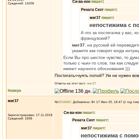
Си-ва-кон
пишет
:
Суждений: 14208
Рената Скот
пишет
:
миг37
пишет
:
непостижима с п
А что за постигалка у вас, 
французский?
миг37
, на русский ей переведит
укажите как говорят когда интуи
Если Вы про шестое чувство, то думаю
только с чьих-то слов, так как след
имеют научного обоснования.)))
Постигать=чуять попой? Ум не нужен вов
Ответы на этот пост:
миг37
Наверх
миг37
№
653489
Добавлено: Вт 17 Июн 25, 18:47 (1 год том
Си-ва-кон
пишет
:
Зарегистрирован: 17.11.2018
Суждений: 1858
Рената Скот
пишет
:
миг37
пишет
:
непостижима с помо