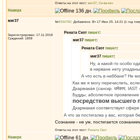
Ответы на этот пост:
миг37
,
Си-ва-кон
Наверх
миг37
№
653478
Добавлено: Вт 17 Июн 25, 14:21 (1 год том
Рената Скот
пишет
:
Зарегистрирован: 17.11.2018
Суждений: 1858
миг37
пишет
:
Рената Скот
пишет
:
миг37
пишет
:
Ну, а какой-то особо о
в нирване нету упаданы,
А что есть в ниббане? Не м
Как же я могу перечислить, если
Дхармака́я (санскр. धर्मकाय, IA
Будды, абсолютное проявление
посредством высшего 
Дхармакая соответствует сфере
А что за постигалка у вас, которая 
Сознание - не ум, постигается сознание
Ответы на этот пост:
Рената Скот
Наверх