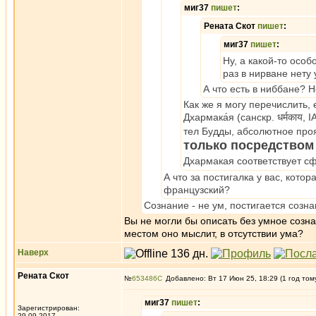
миг37
пишет
:
Рената Скот
пишет
:
миг37
пишет
:
Ну, а какой-то осо
раз в нирване нету 
А что есть в ниббане? 
Как же я могу перечислить, 
Дхармака́я (санскр. धर्मकाय
тел Будды, абсолютное про
только посредством
Дхармакая соответствует с
А что за постигалка у вас, котор
французский?
Сознание - не ум, постигается созн
Вы не могли бы описать без умное созна
местом оно мыслит, в отсутствии ума?
Наверх
Рената Скот
№
653486
Добавлено: Вт 17 Июн 25, 18:29 (1 год том
миг37
пишет
:
Зарегистрирован:
29.09.2017