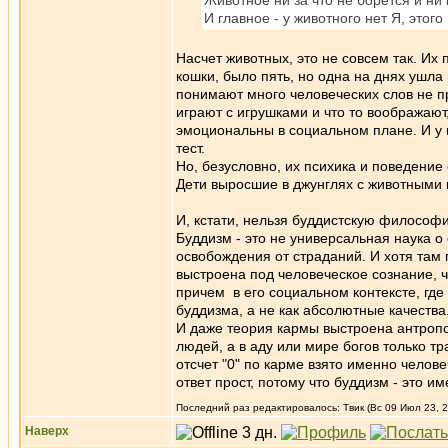
Животное ни за что не борется и ни 
И главное - у животного нет Я, этого
Насчет животных, это не совсем так. Их
кошки, было пять, но одна на днях ушла 
понимают много человеческих слов не п
играют с игрушками и что то воображают
эмоциональны в социальном плане. И у 
тест.
Но, безусловно, их психика и поведение 
Дети выросшие в джунглях с животными н
И, кстати, нельзя буддистскую философ
Буддизм - это не универсальная наука о
освобождения от страданий. И хотя там 
выстроена под человеческое сознание, ч
причем в его социальном контексте, где
буддизма, а не как абсолютные качества
И даже теория кармы выстроена антропо
людей, а в аду или мире богов только тр
отсчет "0" по карме взято именно челове
ответ прост, потому что буддизм - это и
Последний раз редактировалось: Твик (Вс 09 Июл 23, 2
Наверх