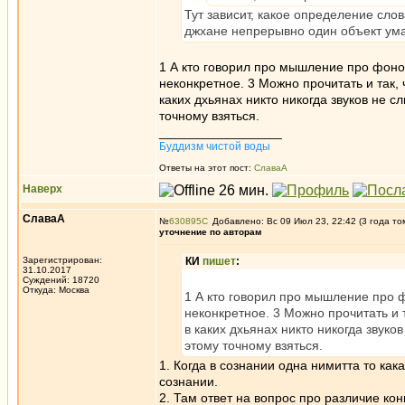
Тут зависит, какое определение сло
джхане непрерывно один объект ума
1 А кто говорил про мышление про фонов
неконкретное. 3 Можно прочитать и так, 
каких дхьянах никто никогда звуков не с
точному взяться.
_________________
Буддизм чистой воды
Ответы на этот пост:
СлаваА
Наверх
СлаваА
№
630895
Добавлено: Вс 09 Июл 23, 22:42 (3 года то
уточнение по авторам
Зарегистрирован:
КИ
пишет
:
31.10.2017
Суждений: 18720
Откуда: Москва
1 А кто говорил про мышление про ф
неконкретное. 3 Можно прочитать и т
в каких дхьянах никто никогда звуко
этому точному взяться.
1. Когда в сознании одна нимитта то ка
сознании.
2. Там ответ на вопрос про различие ко