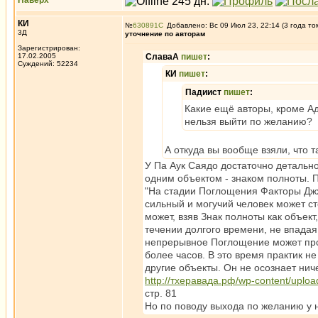
Наверх
КИ
№
630891
Добавлено: Вс 09 Июл 23, 22:14 (3 года то
3Д
уточнение по авторам
Зарегистрирован:
17.02.2005
СлаваА
пишет
:
Суждений: 52234
КИ
пишет
:
Падиист
пишет
:
Какие ещё авторы, кроме Ад
нельзя выйти по желанию?
А откуда вы вообще взяли, что 
У Па Аук Саядо достаточно детальн
одним объектом - знаком полноты. П
"На стадии Поглощения Факторы Джх
сильный и могучий человек может с
может, взяв Знак полноты как объек
течении долгого времени, не впадая
непрерывное Поглощение может прои
более часов. В это время практик не
другие объекты. Он не осознает нич
http://тхеравада.рф/wp-content/upl
стр. 81
Но по поводу выхода по желанию у н