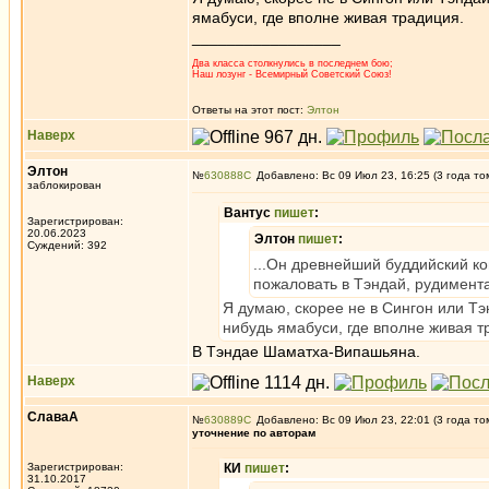
ямабуси, где вполне живая традиция.
_________________
Два класса столкнулись в последнем бою;
Наш лозунг - Всемирный Советский Союз!
Ответы на этот пост:
Элтон
Наверх
Элтон
№
630888
Добавлено: Вс 09 Июл 23, 16:25 (3 года то
заблокирован
Вантус
пишет
:
Зарегистрирован:
20.06.2023
Элтон
пишет
:
Суждений: 392
...Он древнейший буддийский ко
пожаловать в Тэндай, рудимент
Я думаю, скорее не в Сингон или Тэ
нибудь ямабуси, где вполне живая т
В Тэндае Шаматха-Випашьяна.
Наверх
СлаваА
№
630889
Добавлено: Вс 09 Июл 23, 22:01 (3 года то
уточнение по авторам
Зарегистрирован:
КИ
пишет
:
31.10.2017