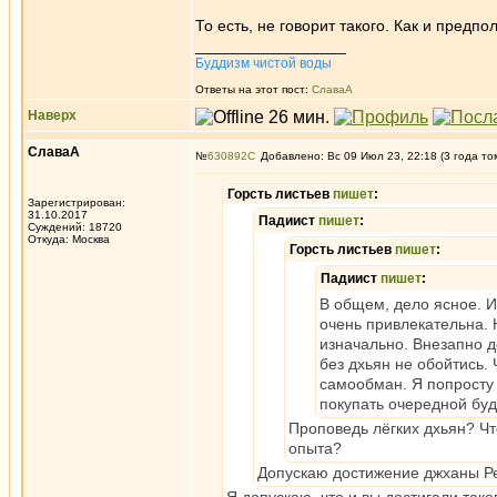
То есть, не говорит такого. Как и предпо
_________________
Буддизм чистой воды
Ответы на этот пост:
СлаваА
Наверх
СлаваА
№
630892
Добавлено: Вс 09 Июл 23, 22:18 (3 года то
Горсть листьев
пишет
:
Зарегистрирован:
31.10.2017
Падиист
пишет
:
Суждений: 18720
Откуда: Москва
Горсть листьев
пишет
:
Падиист
пишет
:
В общем, дело ясное. И
очень привлекательна. 
изначально. Внезапно д
без дхьян не обойтись.
самообман. Я попросту 
покупать очередной буд
Проповедь лёгких дхьян? Чт
опыта?
Допускаю достижение джханы Ре