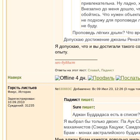
привлекательна. Ну ладно, 
Внезапно до меня дошло, чт
обойтись. Что нужен объект
не подхожу для проповеди л
не буду.
Проповедь лёгких дхьян? Что вр
Допускаю достижение джханы Ренато
Я допускаю, что и вы достигали такого 
опыту.
_________________
нео-буддист
Ответы на этот пост:
СлаваА
,
Падиист
Наверх
Горсть листьев
№
630883
Добавлено: Вс 09 Июл 23, 12:26 (3 года то
Фикус, Историк
Зарегистрирован:
Падиист
пишет
:
10.09.2010
Суждений: 31235
Sure
пишет
:
Аджан Буддадаса есть в списке?
Я выбрал бы только двоих: Па Аук 
махаянистов (Сэкида Кацуки; Самдон
Брам - монах австралийского будди
Мне аджан Брам кажется довольно милы