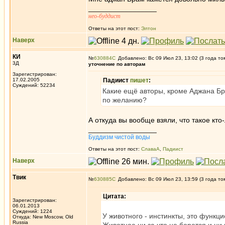
_________________
нео-буддист
Ответы на этот пост:
Элтон
Наверх
КИ
№
630884
Добавлено: Вс 09 Июл 23, 13:02 (3 года то
3Д
уточнение по авторам
Зарегистрирован:
17.02.2005
Падиист
пишет
:
Суждений: 52234
Какие ещё авторы, кроме Аджана Бра
по желанию?
А откуда вы вообще взяли, что такое кт
_________________
Буддизм чистой воды
Ответы на этот пост:
СлаваА
,
Падиист
Наверх
Твик
№
630885
Добавлено: Вс 09 Июл 23, 13:59 (3 года то
Цитата:
Зарегистрирован:
06.01.2013
Суждений: 1224
У животного - инстинкты, это функц
Откуда: New Moscow, Old
Russia