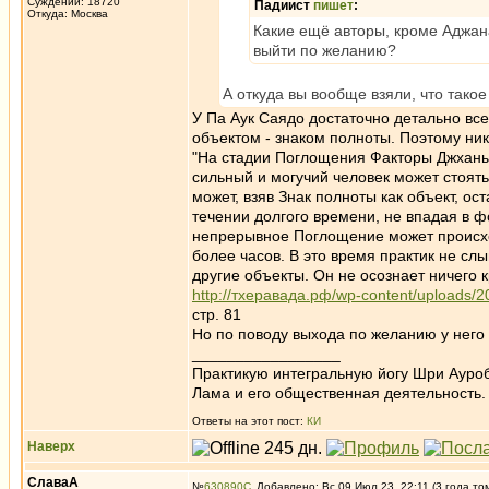
Суждений: 18720
Падиист
пишет
:
Откуда: Москва
Какие ещё авторы, кроме Аджана
выйти по желанию?
А откуда вы вообще взяли, что тако
У Па Аук Саядо достаточно детально вс
объектом - знаком полноты. Поэтому ник
"На стадии Поглощения Факторы Джханы 
сильный и могучий человек может стоят
может, взяв Знак полноты как объект, о
течении долгого времени, не впадая в 
непрерывное Поглощение может происход
более часов. В это время практик не слы
другие объекты. Он не осознает ничего 
http://тхеравада.рф/wp-content/uploads
стр. 81
Но по поводу выхода по желанию у него 
_________________
Практикую интегральную йогу Шри Ауроб
Лама и его общественная деятельность.
Ответы на этот пост:
КИ
Наверх
СлаваА
№
630890
Добавлено: Вс 09 Июл 23, 22:11 (3 года то