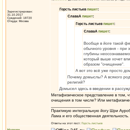
Горсть листьев
пишет
:
Зарегистрирован:
31.10.2017
СлаваА
пишет
:
Суждений: 18720
Откуда: Москва
Горсть листьев
пишет
:
СлаваА
пишет
:
Вообще в йоге такой фе
обычного уровня - при 
глубины неосознаваемог
который выше хочет вли
образом "очищение".
А вот это всё уже просто д
Почему домыслы? А всякого род
религий?
Домысел здесь в введении в рассуж
Метафизическое представление в том, ч
очищения в том числе? Или метафизичес
_________________
Практикую интегральную йогу Шри Ауроб
Лама и его общественная деятельность.
Ответы на этот пост:
Горсть листьев