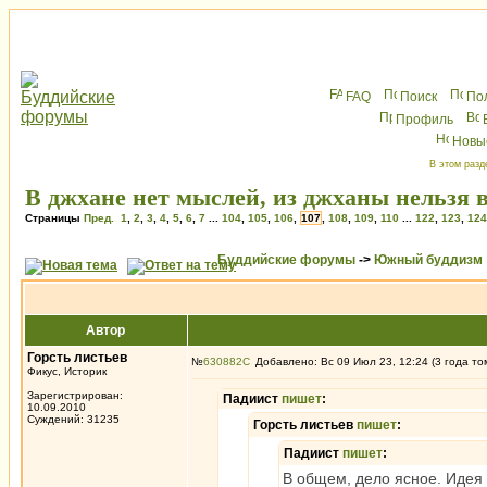
FAQ
Поиск
По
Профиль
Новы
В этом разд
В джхане нет мыслей, из джханы нельзя 
Страницы
Пред.
1
,
2
,
3
,
4
,
5
,
6
,
7
...
104
,
105
,
106
,
107
,
108
,
109
,
110
...
122
,
123
,
124
Буддийские форумы
->
Южный буддизм
Автор
Горсть листьев
№
630882
Добавлено: Вс 09 Июл 23, 12:24 (3 года то
Фикус, Историк
Зарегистрирован:
Падиист
пишет
:
10.09.2010
Суждений: 31235
Горсть листьев
пишет
:
Падиист
пишет
:
В общем, дело ясное. Идея 