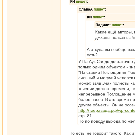
КИ
пишет
:
СлаваА
пишет
:
КИ
пишет
:
Падиист
пишет
:
Какие ещё авторы, 
джханы нельзя вый
А откуда вы вообще взя
есть?
У Па Аук Саядо достаточно
только одним объектом - зн
"На стадии Поглощения Фак
сильный и могучий человек
может, взяв Знак полноты к
течении долгого времени, н
непрерывное Поглощение мож
более часов. В это время пр
другие объекты. Он не осоз
http://тхеравада.рф/wp-con
стр. 81
Но по поводу выхода по жел
То есть, не говорит такого. Как 