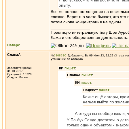
Я допускаю, что и вы достигали так
опыту.
Все же полное поглощение на несколько 
сложно. Вероятно часто бывает, что это
потом снова концентрация на одном.
_________________
Практикую интегральную йогу Шри Ауроб
Лама и его общественная деятельность.
Наверх
СлаваА
№
630893
Добавлено: Вс 09 Июл 23, 22:22 (3 года то
уточнение по авторам
Зарегистрирован:
КИ
пишет
:
31.10.2017
Суждений: 18720
СлаваА
пишет
:
Откуда: Москва
КИ
пишет
:
Падиист
пишет
:
Какие ещё авторы, кром
нельзя выйти по желан
А откуда вы вообще взяли, 
У Па Аук Саядо достаточно дет
только одним объектом - знаком