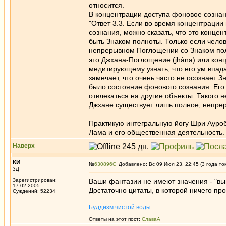
относится.
В концентрации доступа фоновое сознани
"Ответ 3.3. Если во время концентраци
сознания, можно сказать, что это конце
быть Знаком полноты. Только если челов
непрерывном Поглощении со Знаком полн
это Джхана-Поглощение (jhàna) или кон
медитирующему узнать, что его ум впад
замечает, что очень часто не осознает З
было состояние фонового сознания. Его
отвлекаться на другие объекты. Такого 
Джхане существует лишь полное, непре
_________________
Практикую интегральную йогу Шри Ауроб
Лама и его общественная деятельность.
Наверх
КИ
№
630896
Добавлено: Вс 09 Июл 23, 22:45 (3 года то
3Д
Зарегистрирован:
Ваши фантазии не имеют значения - "выв
17.02.2005
Достаточно цитаты, в которой ничего пр
Суждений: 52234
_________________
Буддизм чистой воды
Ответы на этот пост:
СлаваА