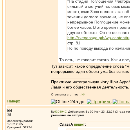
"На стадии Поглощения Факторы
сильный и могучий человек мож
может, взяв Знак полноты как о
течении долгого времени, не вп
непрерывное Поглощение может 
более часов. В это время практи
другие объекты. Он не осознает
http://тхеравада.рф/wp-content
стр. 81
Но по поводу выхода по желанию
То есть, не говорит такого. Как и пр
Тут зависит, какое определение слова "
непрерывно один объект ума без всяких
_________________
Практикую интегральную йогу Шри Ауроб
Лама и его общественная деятельность.
Ответы на этот пост:
КИ
Наверх
КИ
№
630894
Добавлено: Вс 09 Июл 23, 22:24 (3 года то
3Д
уточнение по авторам
Зарегистрирован:
17.02.2005
СлаваА
пишет
:
Суждений: 52234