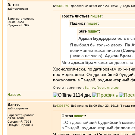
Элтон
№
630886
Добавлено: Вс 09 Июл 23, 15:41 (3 года то
заблокирован
Горсть листьев
пишет
:
Зарегистрирован:
20.06.2023
Падиист
пишет
:
Суждений: 392
Sure
пишет
:
Аджан Буддадаса
есть в с
Я выбрал бы только двоих:
Па А
пониманию махаянистов (
Сэкид
(никаю не знаю).
Аджан Брам
-
Мне
аджан Брам
кажется довольно 
Хронологически, по датировкам их жизни
про медитацию. Он древнейший буддийск
пожаловать в Тэндай, рудиментарный ф
Ответы на этот пост:
Вантус
,
Горсть листьев
Наверх
Вантус
№
630887
Добавлено: Вс 09 Июл 23, 16:18 (3 года то
заблокирован
Зарегистрирован:
Элтон
пишет
:
09.09.2008
Суждений: 7953
...Он древнейший буддийский коммен
Откуда: Воронеж
в Тэндай, рудиментарный филиал е
Я думаю, скорее не в Сингон или Тэндай