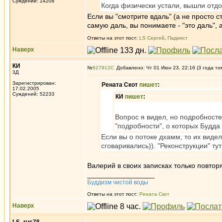
Суждений: 14208
Когда физически устали, вышли отдох
Если вы "смотрите вдаль" (а не просто с
самую даль, вы понимаете - "это даль", а 
Ответы на этот пост:
LS Сергей
,
Падиист
Наверх
КИ
№
627912
Добавлено: Чт 01 Июн 23, 22:16 (3 года то
3Д
Зарегистрирован:
Рената Скот
пишет
:
17.02.2005
Суждений: 52233
КИ
пишет
:
Вопрос я видел, но подробносте
"подробности", о которых Будда 
Если вы о потоке дхамм, то их виде
сговаривались)). "Реконструкции" т
Валерий в своих записках только повторя
_________________
Буддизм чистой воды
Ответы на этот пост:
Рената Скот
Наверх