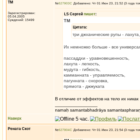
ТМ
№
627903
Добавлено: Чт 01 Июн 23, 21:52 (3 года то
Зарегистрирован:
LS Сергей
пишет
:
05.04.2005
Суждений: 15499
ТМ
Цитата:
три джханические рупы - лахута
Их немножко больше - все универсаль
пассаддхи - уравновешенность,
лахута - легкость,
мудута - гибкость,
камманната - управляемость,
пагунната - сноровка,
прямота - джжуката
В отличие от эффектов на тело их никак
_________________
namaḥ samantabhadrāya samantaspharaṇ
Наверх
Рената Скот
№
627904
Добавлено: Чт 01 Июн 23, 21:54 (3 года то