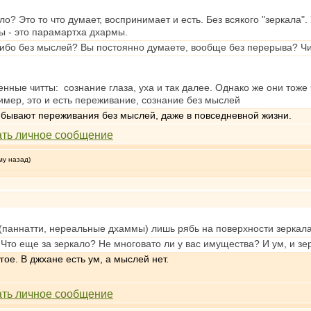
ло? Это то что думает, воспринимает и есть. Без всякого "зеркала
ы - это парамартха дхармы.
ибо без мыслей? Вы постоянно думаете, вообще без перерыва? Читт
ренные читты: сознание глаза, уха и так далее. Однако же они тоже 
ер, это и есть переживание, сознание без мыслей
, бывают переживания без мыслей, даже в повседневной жизни.
му назад)
 (паннатти, нереальные дхаммы) лишь рябь на поверхности зеркала
то еще за зеркало? Не многовато ли у вас имущества? И ум, и зерк
гое. В джхане есть ум, а мыслей нет.