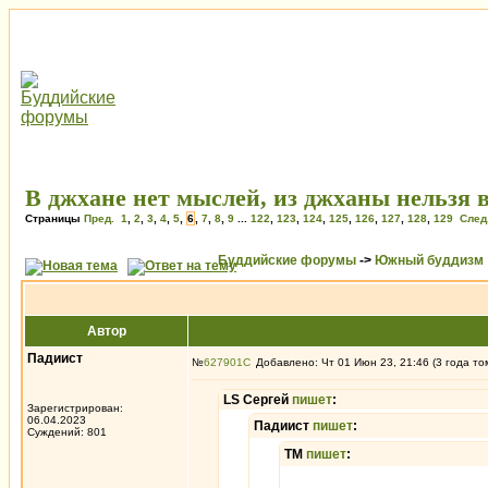
В джхане нет мыслей, из джханы нельзя 
Страницы
Пред.
1
,
2
,
3
,
4
,
5
,
6
,
7
,
8
,
9
...
122
,
123
,
124
,
125
,
126
,
127
,
128
,
129
След
Буддийские форумы
->
Южный буддизм
Автор
Падиист
№
627901
Добавлено: Чт 01 Июн 23, 21:46 (3 года то
LS Сергей
пишет
:
Зарегистрирован:
06.04.2023
Падиист
пишет
:
Суждений: 801
ТМ
пишет
: