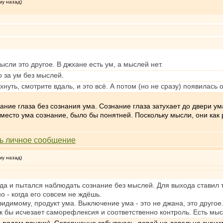
му назад)
ысли это другое. В джхане есть ум, а мыслей нет.
о за ум без мыслей.
нуть, смотрите вдаль, и это всё. А потом (но не сразу) появилась
знание глаза без сознания ума. Сознание глаза затухает до двери ум
вместо ума сознание, было бы понятней. Поскольку мысли, они как р
му назад)
уда и пытался наблюдать сознание без мыслей. Для выхода ставил 
 - когда его совсем не ждёшь.
 видимому, продукт ума. Выключение ума - это не джана, это другое.
 бы исчезает саморефлексия и соответственно контроль. Есть мыс