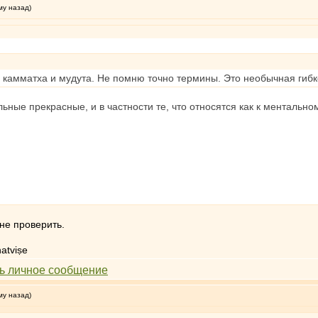
му назад)
, камматха и мудута. Не помню точно термины. Это необычная гибко
ные прекрасные, и в частности те, что относятся как к ментальному
 не проверить.
atviṣe
му назад)