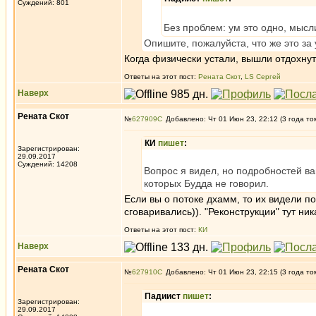
Суждений: 801
Без проблем: ум это одно, мысли
Опишите, пожалуйста, что же это за
Когда физически устали, вышли отдохнуть
Ответы на этот пост:
Рената Скот
,
LS Сергей
Наверх
Рената Скот
№
627909
Добавлено: Чт 01 Июн 23, 22:12 (3 года то
КИ
пишет
:
Зарегистрирован:
29.09.2017
Суждений: 14208
Вопрос я видел, но подробностей ва
которых Будда не говорил.
Если вы о потоке дхамм, то их видели п
сговаривались)). "Реконструкции" тут н
Ответы на этот пост:
КИ
Наверх
Рената Скот
№
627910
Добавлено: Чт 01 Июн 23, 22:15 (3 года то
Падиист
пишет
:
Зарегистрирован:
29.09.2017