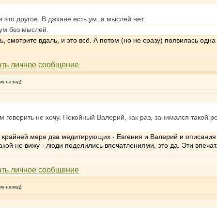
 это другое. В джхане есть ум, а мыслей нет.
 ум без мыслей.
, смотрите вдаль, и это всё. А потом (но не сразу) появилась одн
му назад)
м говорить не хочу. Покойный Валерий, как раз, занимался такой р
о крайней мере два медитирующих - Евгения и Валерий и описания 
икакой не вижу - люди поделились впечатлениями, это да. Эти впеча
му назад)