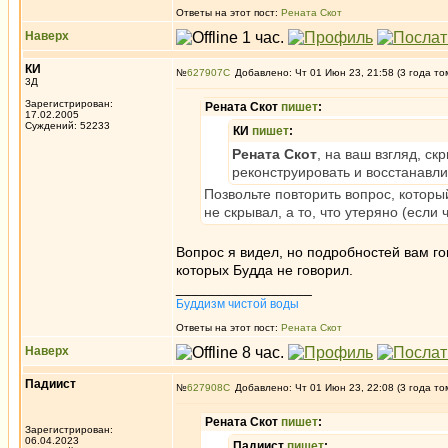
Ответы на этот пост:
Рената Скот
Наверх
КИ
№
627907
Добавлено: Чт 01 Июн 23, 21:58 (3 года то
3Д
Зарегистрирован:
Рената Скот
пишет
:
17.02.2005
Суждений: 52233
КИ
пишет
:
Рената Скот
, на ваш взгляд, с
реконструировать и восстанавли
Позвольте повторить вопрос, которы
не скрывал, а то, что утеряно (если 
Вопрос я видел, но подробностей вам го
которых Будда не говорил.
_________________
Буддизм чистой воды
Ответы на этот пост:
Рената Скот
Наверх
Падиист
№
627908
Добавлено: Чт 01 Июн 23, 22:08 (3 года то
Рената Скот
пишет
:
Зарегистрирован:
06.04.2023
Падиист
пишет
: