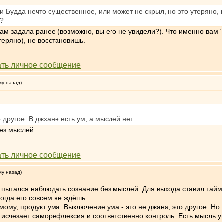
ли Будда нечто существенное, или может не скрыл, но это утеряно,
ь?
вам задала ранее (возможно, вы его не увидели?). Что именно вам 
утеряно), не восстановишь.
му назад)
 другое. В джхане есть ум, а мыслей нет.
без мыслей.
му назад)
и пытался наблюдать сознание без мыслей. Для выхода ставил тайм
огда его совсем не ждёшь.
имому, продукт ума. Выключение ума - это не джана, это другое. Но 
 исчезает саморефлексия и соответственно контроль. Есть мысль у