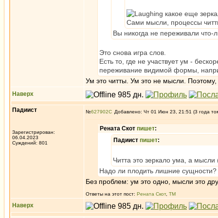
какое еще зерка
Сами мысли, процессы читт
Вы никогда не переживали что-л
Это снова игра слов.
Есть то, где не участвует ум - беско
переживание видимой формы, наприм
Ум это читты. Ум это не мысли. Поэтому
Наверх
Падиист
№
627902
Добавлено: Чт 01 Июн 23, 21:51 (3 года то
Рената Скот
пишет
:
Зарегистрирован:
06.04.2023
Падиист
пишет
:
Суждений: 801
Читта это зеркало ума, а мысли
Надо ли плодить лишние сущности? Ч
Без проблем: ум это одно, мысли это дру
Ответы на этот пост:
Рената Скот
,
ТМ
Наверх