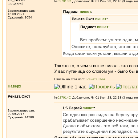
LS_rus78
№
627913
Добавлено: Чт 01 Июн 23, 22:16 (3 года то
LS Сергей
Зарегистрирован:
Падиист
пишет
:
16.09.2021
Суждений: 3054
Рената Скот
пишет
:
Падиист
пишет
:
Без проблем: ум это одно, м
Опишите, пожалуйста, что же эт
Когда физически устали, вышли отдох
Так это то, о чем я выше писал - это со
У вас путаница со словом ум - было бы 
Ответы на этот пост:
Рената Скот
Наверх
Рената Скот
№
627914
Добавлено: Чт 01 Июн 23, 22:18 (3 года то
LS Сергей
пишет
:
Зарегистрирован:
29.09.2017
Сегодня как раз сидел на берегу пр
Суждений: 14208
срабатывает совершенно неожиданно
Джана с объектом - это всё таки, по
результате ощущения пропадают, как