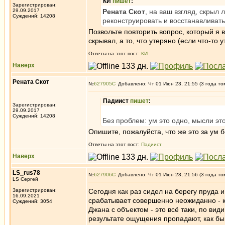
КИ
пишет
:
Зарегистрирован:
29.09.2017
Рената Скот
, на ваш взгляд, скрыл 
Суждений: 14208
реконструировать и восстанавливат
Позвольте повторить вопрос, который я 
скрывал, а то, что утеряно (если что-то 
Ответы на этот пост:
КИ
Наверх
Рената Скот
№
627905
Добавлено: Чт 01 Июн 23, 21:55 (3 года то
Падиист
пишет
:
Зарегистрирован:
29.09.2017
Суждений: 14208
Без проблем: ум это одно, мысли это
Опишите, пожалуйста, что же это за ум 
Ответы на этот пост:
Падиист
Наверх
LS_rus78
№
627906
Добавлено: Чт 01 Июн 23, 21:56 (3 года то
LS Сергей
Зарегистрирован:
Сегодня как раз сидел на берегу пруда 
16.09.2021
срабатывает совершенно неожиданно - к
Суждений: 3054
Джана с объектом - это всё таки, по вид
результате ощущения пропадают, как бы