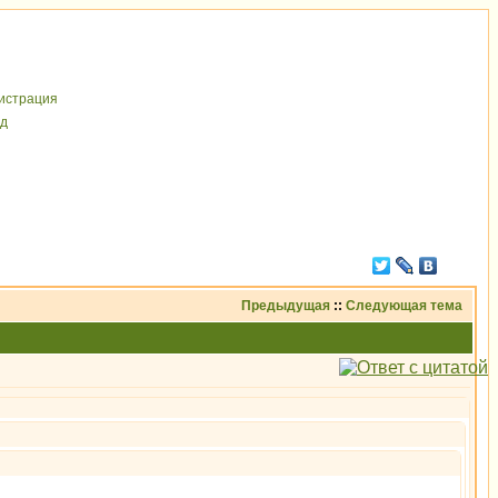
иcтрaция
д
Предыдущая
::
Следующая тема