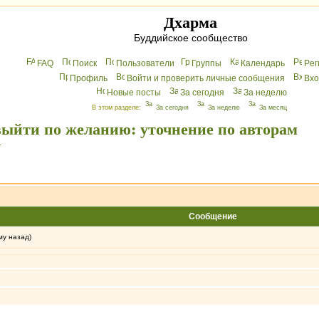
Дхарма
Буддийское сообщество
FAQ
Поиск
Пользователи
Группы
Календарь
Peг
Профиль
Войти и проверить личные сообщения
Вхo
Новые посты
За сегодня
За неделю
В этом разделе:
За сегодня
За неделю
За месяц
выйти по желанию: уточнение по авторам
.
Сообщение
му назад)