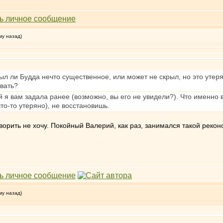
му назад)
крыл ли Будда нечто существенное, или может не скрыл, но это утер
вать?
й я вам задала ранее (возможно, вы его не увидели?). Что именно 
что-то утеряно), не восстановишь.
ворить не хочу. Покойный Валерий, как раз, занимался такой рекон
му назад)