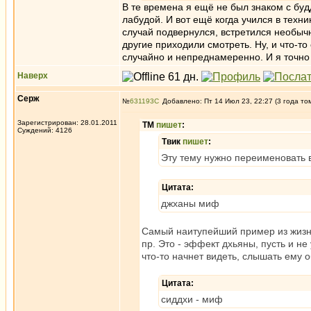
В те времена я ещё не был знаком с бу
лабудой. И вот ещё когда учился в тех
случай подвернулся, встретился необычн
другие приходили смотреть. Ну, и что-т
случайно и непреднамеренно. И я точно 
Наверх
Серж
№
631193
Добавлено: Пт 14 Июл 23, 22:27 (3 года то
Зарегистрирован: 28.01.2011
ТМ
пишет
:
Суждений: 4126
Твик
пишет
:
Эту тему нужно переименовать 
Цитата:
джханы миф
Самый наитупейший пример из жизни
пр. Это - эффект дхьяны, пусть и н
что-то начнет видеть, слышать ему 
Цитата:
сиддхи - миф