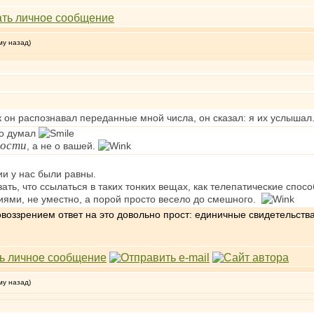
му назад)
ак он распознавал переданные мной числа, он сказал: я их услышал
ко думал
ности
, а не о вашей.
ии у нас были равны.
ать, что ссылаться в таких тонких вещах, как телепатические спос
иями, не уместно, а порой просто весело до смешного.
воззрением ответ на это довольно прост: единичные свидетельства
му назад)