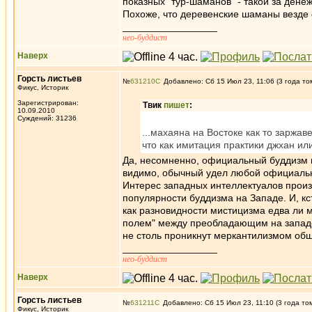
показных "тур-шаманов" - такой за денеж
Похоже, что деревенские шаманы везде с
_________________
нео-буддист
Наверх
Горсть листьев
№
631210
Добавлено: Сб 15 Июл 23, 11:06 (3 года то
Фикус, Историк
Зарегистрирован:
Твик
пишет
:
10.09.2010
Суждений: 31236
...махаяна на Востоке как то заржав
что как имитация практики джхан ил
Да, несомненно, официальный буддизм в
видимо, обычный удел любой официальн
Интерес западных интеллектуалов прои
популярности буддизма на Западе. И, кст
как разновидности мистицизма едва ли 
полем" между преобладающим на западе
не столь проникнут меркантилизмом общ
_________________
нео-буддист
Наверх
Горсть листьев
№
631211
Добавлено: Сб 15 Июл 23, 11:10 (3 года то
Фикус, Историк