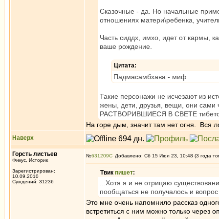
Сказочные - да. Но начальные приме
отношениях матери\ребенка, учител
Часть сиддх, имхо, идет от кармы, к
ваше рождение.
Цитата:
Падмасамбхава - миф
Такие персонажи не исчезают из ист
жены, дети, друзья, вещи, они сами ч
РАСТВОРИВШИЕСЯ В СВЕТЕ тибетски
На горе дым, значит там нет огня. Вся л
Наверх
Горсть листьев
№
631209
Добавлено: Сб 15 Июл 23, 10:48 (3 года то
Фикус, Историк
Зарегистрирован:
Твик
пишет
:
10.09.2010
Суждений: 31236
...Хотя я и не отрицаю существован
пообщаться не получалось и вопрос 
Это мне очень напомнило рассказ одног
встретиться с ним можно только через 