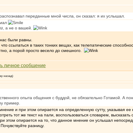
н распознавал переданные мной числа, он сказал: я их услышал.
умал
ти
, а не о вашей.
 нас были равны.
 что ссылаться в таких тонких вещах, как телепатические способн
стно, а порой просто весело до смешного.
му назад)
едственного опыта общения с буддой, не обязательно Готамой. А пон
му пример.
ение и при этом опирается на определенную сутту, указывая ее н
треть тот же текст на пали, воспользоваться словарем, высказать
и этом опирается на то, что данное мнение он услышал непосредс
. Почувствуйте разницу.