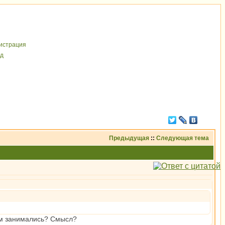
иcтрaция
д
Предыдущая
::
Следующая тема
лом занимались? Смысл?