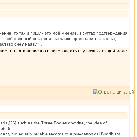
ение, то так и пишу - это моё мнение, в суттах подтверждения
е - собственный опыт они пытались представить как опыт,
ал (во сне? наяву?).
ние того, что написано в переводах сутт, у разных людей может
a,[26] such as the Three Bodies doctrine, the idea of
ote 5]
ent, but equally reliable records of a pre-canonical Buddhism