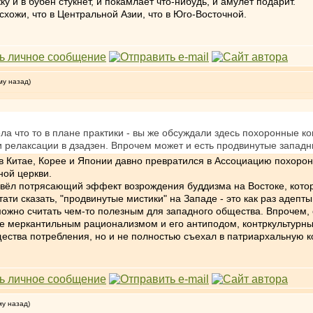
ку и в бубен стукнет, и покамлает что-нибудь, и амулет подарит.
хожи, что в Центральной Азии, что в Юго-Восточной.
му назад)
ела что то в плане практики - вы же обсуждали здесь похоронные ко
и релаксации в дзадзен. Впрочем может и есть продвинутые запад
 Китае, Корее и Японии давно превратился в Ассоциацию похоронн
ой церкви.
звёл потрясающий эффект возрождения буддизма на Востоке, кото
ати сказать, "продвинутые мистики" на Западе - это как раз адепт
можно считать чем-то полезным для западного общества. Впрочем
 меркантильным рационализмом и его антиподом, контркультурным
ества потребления, но и не полностью съехал в патриархальную ко
му назад)