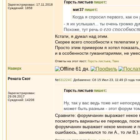
Горсть листьев
пишет
:
Зарегистрирован: 17.11.2018
Суждений: 1858
миг37
пишет
:
Когда я спросил первого, как о
- я их услышал... ты очень громко д
о его способнос
Похоже, тут речь
Кстати, я думал над этим.
Скорее всего способности к телепатии у
Просто этим примером я хотел показать,
и в особенности гуманитариями, не уме
Ответы на этот пост:
Горсть листьев
,
Твик
Наверх
Рената Скот
№
631224
Добавлено: Сб 15 Июл 23, 11:49 (3 года то
Горсть листьев
пишет
:
Зарегистрирован:
29.09.2017
Суждений: 14208
Ну, так у вас ведь тоже нет непоср
может быть разным - этот форум то
Сравните: форумчанин выражает некое мн
посмотреть варианты ее перевода, посмо
форумчанин выражает некое мнение и пр
ошибаюсь, занимался то ли А., то ли В.)