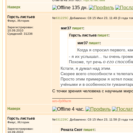
Ответы на этот пост:
Горсть листьев
Наверх
Горсть листьев
№
631225
Добавлено: Сб 15 Июл 23, 11:49 (3 года то
Фикус, Историк
Зарегистрирован:
миг37
пишет
:
10.09.2010
Суждений: 31236
Горсть листьев
пишет
:
миг37
пишет
:
Когда я спросил первого, к
- я их услышал... ты очень гром
о его способ
Похоже, тут речь
Кстати, я думал над этим.
Скорее всего способности к телепат
Просто этим примером я хотел показ
учёными и в особенности гуманитар
С точки зрения человека с научным миро
_________________
нео-буддист
Наверх
Горсть листьев
№
631229
Добавлено: Сб 15 Июл 23, 11:58 (3 года то
Фикус, Историк
Зарегистрирован:
Рената Скот
пишет
:
10.09.2010