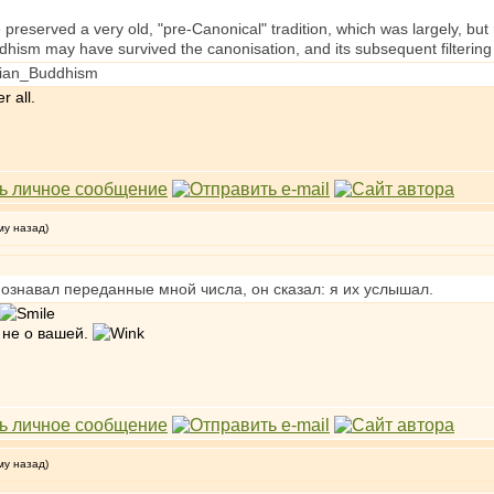
eserved a very old, "pre-Canonical" tradition, which was largely, but 
dhism may have survived the canonisation, and its subsequent filterin
arian_Buddhism
r all.
му назад)
спознавал переданные мной числа, он сказал: я их услышал.
а не о вашей.
му назад)