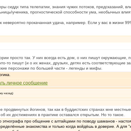
ры сиддх типа телепатии, знания чужих потоков, предсказаний, вл
ьницы\ученика, прогностической способности ума, необычных вли
ак невероятно прокачанная удача, например. Если у вас в жизни 99% 
ории просто так. У них всегда есть дом, о них пишут окружающие, 
то-то пишут (и о их женах, друзьях, детях есть соответствующие запи
е персонажи по большей части - легенды и мифы.
огика.
му назад)
ие продвинутых йогинов, так как в буддистских странах мне местн
об их достижениях в практике оставался открытым. Но то такое.
о этнографа про общение с алтайцами по поводу шаманов - настоя
определённые знакомства и только когда войдёшь в доверие. А для