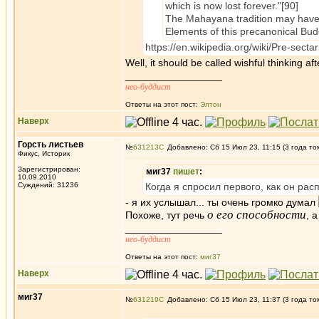
which is now lost forever."[90]
The Mahayana tradition may have pr
Elements of this precanonical Bud
https://en.wikipedia.org/wiki/Pre-sect
Well, it should be called wishful thinking afte
_________________
нео-буддист
Ответы на этот пост:
Элтон
Наверх
Горсть листьев
№
631213
Добавлено: Сб 15 Июл 23, 11:15 (3 года то
Фикус, Историк
Зарегистрирован:
миг37
пишет
:
10.09.2010
Суждений: 31236
Когда я спросил первого, как он ра
- я их услышал... ты очень громко думал
о его способности
Похоже, тут речь
, 
_________________
нео-буддист
Ответы на этот пост:
миг37
Наверх
миг37
№
631219
Добавлено: Сб 15 Июл 23, 11:37 (3 года то