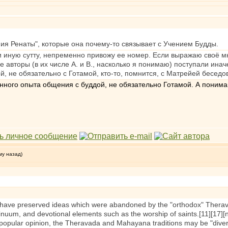
ения Ренаты", которые она почему-то связывает с Учением Будды.
и иную сутту, непременно привожу ее номер. Если выражаю своё мн
е авторы (в их числе А. и В., насколько я понимаю) поступали инач
, не обязательно с Готамой, кто-то, помнится, с Матрейей беседов
венного опыта общения с буддой, не обязательно Готамой. А понима
му назад)
ave preserved ideas which were abandoned by the "orthodox" Theravad
inuum, and devotional elements such as the worship of saints.[11][17][n
 popular opinion, the Theravada and Mahayana traditions may be "diverg