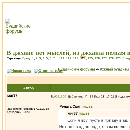
В джхане нет мыслей, из джханы нельзя 
Страницы
Пред.
1
,
2
,
3
,
4
,
5
,
6
,
7
...
121
,
122
,
123
,
124
,
125
,
126
,
127
,
128
,
129
След
Буддийские форумы
->
Южный буддизм
Автор
миг37
№
631190
Добавлено: Пт 14 Июл 23, 17:52 (3 года то
Рената Скот
пишет
:
Зарегистрирован: 17.11.2018
Суждений: 1858
миг37
пишет
:
Если я вру, пусть я попаду в ад.
Нет-нет, в ад не надо, я вам вполн