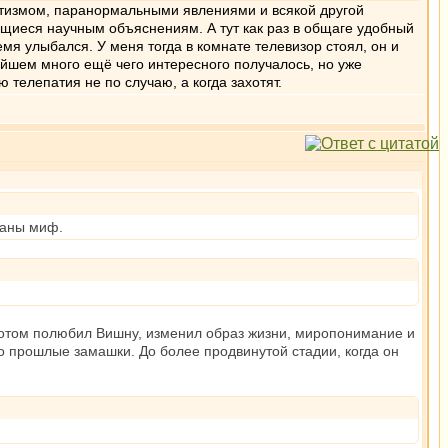
ритизмом, паранормальными явлениями и всякой другой
ющиеся научным объяснениям. А тут как раз в общаге удобный
мя улыбался. У меня тогда в комнате телевизор стоял, он и
нейшем много ещё чего интересного получалось, но уже
 телепатия не по случаю, а когда захотят.
жханы миф.
 Потом полюбил Вишну, изменил образ жизни, миропонимание и
о прошлые замашки. До более продвинутой стадии, когда он