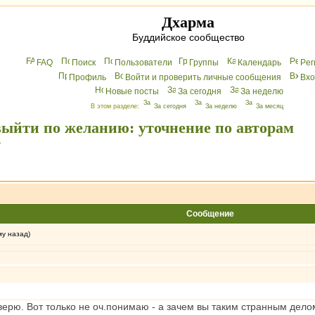
Дхарма
Буддийское сообщество
FAQ
Поиск
Пользователи
Группы
Календарь
Peг
Профиль
Войти и проверить личные сообщения
Вхo
Новые посты
За сегодня
За неделю
В этом разделе:
За сегодня
За неделю
За месяц
выйти по желанию: уточнение по авторам
.
Сообщение
му назад)
е верю. Вот только не оч.понимаю - а зачем вы таким странным де