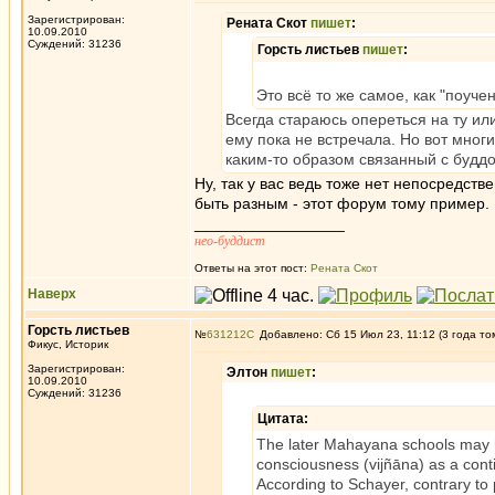
Зарегистрирован:
Рената Скот
пишет
:
10.09.2010
Суждений: 31236
Горсть листьев
пишет
:
Это всё то же самое, как "поуч
Всегда стараюсь опереться на ту ил
ему пока не встречала. Но вот многи
каким-то образом связанный с буддой
Ну, так у вас ведь тоже нет непосредст
быть разным - этот форум тому пример.
_________________
нео-буддист
Ответы на этот пост:
Рената Скот
Наверх
Горсть листьев
№
631212
Добавлено: Сб 15 Июл 23, 11:12 (3 года то
Фикус, Историк
Зарегистрирован:
Элтон
пишет
:
10.09.2010
Суждений: 31236
Цитата:
The later Mahayana schools may h
consciousness (vijñāna) as a cont
According to Schayer, contrary to