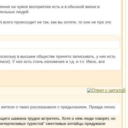
ияния на чужое восприятие есть и в обычной жизни в
ятельных людей.
всего происходит не так, как вы хотите, то они не про это
поскольку в высшем обществе принято записывать, у них есть
си). У них есть стиль изложения и т.д. и т.п. Имхо, все
ые жители о таких рассказывали с придыханием. Правда лично
щего шамана трудно встретить. Хотя о нём люди говорят, но
 "нетерпеливых туристов" сметливые алтайцы придумали