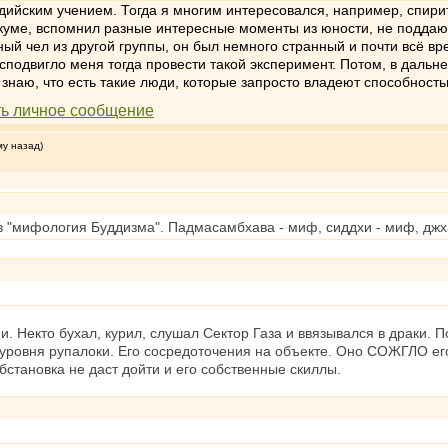
ддийским учением. Тогда я многим интересовался, например, спи
никуме, вспомнил разные интересные моменты из юности, не подда
ый чел из другой группы, он был немного странный и почти всё вре
о сподвигло меня тогда провести такой эксперимент. Потом, в даль
знаю, что есть такие люди, которые запросто владеют способностью
му назад)
в "мифология Буддизма". Падмасамбхава - миф, сиддхи - миф, д
. Некто бухал, курил, слушал Сектор Газа и ввязывался в драки.
е уровня рупалоки. Его сосредоточения на объекте. Оно СОЖГЛО ег
обстановка не даст дойти и его собственные скиллы.