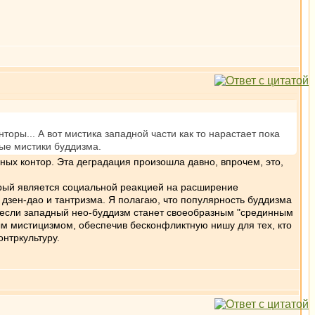
нторы... А вот мистика западной части как то нарастает пока
ные мистики буддизма.
ых контор. Эта деградация произошла давно, впрочем, это,
рый является социальной реакцией на расширение
ы дзен-дао и тантризма. Я полагаю, что популярность буддизма
, если западный нео-буддизм станет своеобразным "срединным
 мистицизмом, обеспечив бесконфликтную нишу для тех, кто
нтркультуру.