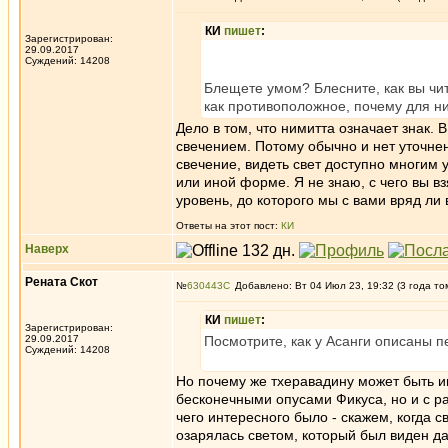
КИ
пишет
:
Зарегистрирован:
29.09.2017
Суждений: 14208
Блещете умом? Блесните, как вы чи
как противоположное, почему для н
Дело в том, что нимитта означает знак.
свечением. Потому обычно и нет уточне
свечение, видеть свет доступно многим у
или иной форме. Я не знаю, с чего вы в
уровень, до которого мы с вами вряд ли
Ответы на этот пост:
КИ
Наверх
Рената Скот
№
630443
Добавлено: Вт 04 Июл 23, 19:32 (3 года то
КИ
пишет
:
Зарегистрирован:
29.09.2017
Посмотрите, как у Асанги описаны п
Суждений: 14208
Но почему же тхеравадину может быть ин
бесконечными опусами Фикуса, но и с 
чего интересного было - скажем, когда с
озарялась светом, который был виден да