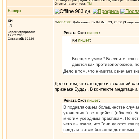
Последний раз редактировалось: Падиист (Вт 04 Июл 23
Ответы на этот пост:
ТМ
Наверх
КИ
№
630450
Добавлено: Вт 04 Июл 23, 20:30 (3 года то
3Д
Зарегистрирован:
Рената Скот
пишет
:
17.02.2005
Суждений: 52226
КИ
пишет
:
Блещете умом? Блесните, как в
даются как противоположное, п
Дело в том, что нимитта означает зн
Дело в том, что это одно из значений сл
признака Будды. В контексте медитации, 
Рената Скот
пишет
:
В подавляющем большинстве случаев 
уточнения "светящийся" (обхаса). Б
многим усердным практикам. Но есть
чего вы взяли, что "они даются как
вряд ли в этом бывании дотянемся.