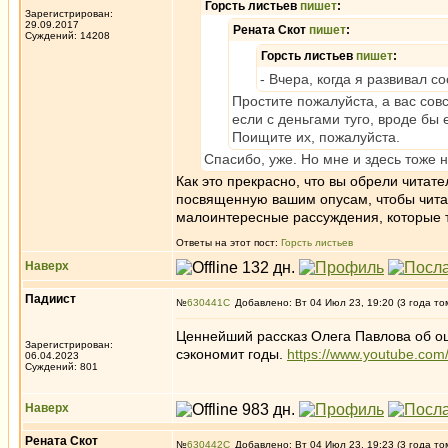
Горсть листьев
пишет
:
Зарегистрирован:
29.09.2017
Рената Скот
пишет
:
Суждений: 14208
Горсть листьев
пишет
:
- Вчера, когда я развивал с
Простите пожалуйста, а вас сов
если с деньгами туго, вроде бы
Поищите их, пожалуйста.
Спасибо, уже. Но мне и здесь тоже н
Как это прекрасно, что вы обрели читате
посвященную вашим опусам, чтобы читат
малоинтересные рассуждения, которые 
Ответы на этот пост:
Горсть листьев
Наверх
Падиист
№
630441
Добавлено: Вт 04 Июл 23, 19:20 (3 года то
Ценнейший рассказ Олега Павлова об ош
Зарегистрирован:
сэкономит годы.
https://www.youtube.co
06.04.2023
Суждений: 801
Наверх
Рената Скот
№
630442
Добавлено: Вт 04 Июл 23, 19:23 (3 года то