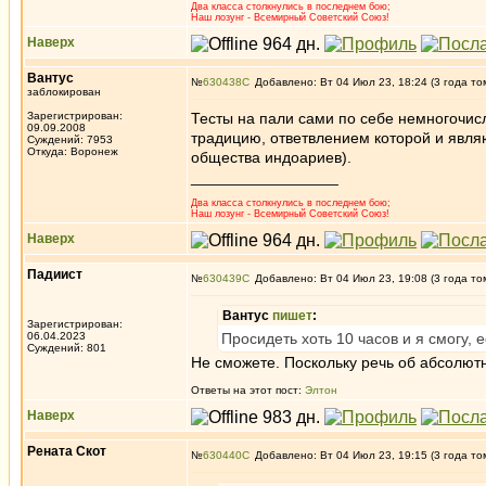
Два класса столкнулись в последнем бою;
Наш лозунг - Всемирный Советский Союз!
Наверх
Вантус
№
630438
Добавлено: Вт 04 Июл 23, 18:24 (3 года то
заблокирован
Зарегистрирован:
Тесты на пали сами по себе немногочисл
09.09.2008
традицию, ответвлением которой и явля
Суждений: 7953
Откуда: Воронеж
общества индоариев).
_________________
Два класса столкнулись в последнем бою;
Наш лозунг - Всемирный Советский Союз!
Наверх
Падиист
№
630439
Добавлено: Вт 04 Июл 23, 19:08 (3 года то
Вантус
пишет
:
Зарегистрирован:
06.04.2023
Просидеть хоть 10 часов и я смогу, 
Суждений: 801
Не сможете. Поскольку речь об абсолют
Ответы на этот пост:
Элтон
Наверх
Рената Скот
№
630440
Добавлено: Вт 04 Июл 23, 19:15 (3 года то