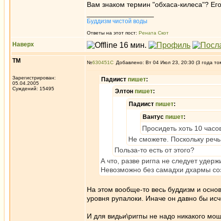
Вам знаком термин "обхаса-килеса"? Его
_________________
Буддизм чистой воды
Ответы на этот пост:
Рената Скот
Наверх
ТМ
№
630451
Добавлено: Вт 04 Июл 23, 20:30 (3 года то
Зарегистрирован:
Падиист
пишет
:
05.04.2005
Суждений: 15495
Элтон
пишет
:
Падиист
пишет
:
Вантус
пишет
:
Просидеть хоть 10 часов
Не сможете. Поскольку реч
Польза-то есть от этого?
А что, разве ригпа не следует удерж
Невозможно без самадхи дхармы соз
На этом вообще-то весь буддизм и осно
уровня рупалоки. Иначе он давно бы исч
И для видьи\ригпы не надо никакого мощн