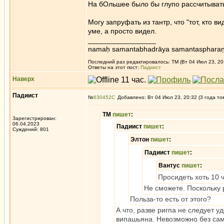
На бОльшее было бы глупо рассчитыват
Могу запруфать из тантр, что "тот, кто в
уме, а просто видел.
_________________
namaḥ samantabhadrāya samantaspharaṇ
Последний раз редактировалось: ТМ (Вт 04 Июл 23, 20:
Ответы на этот пост:
Падиист
Наверх
Падиист
№
630452
Добавлено: Вт 04 Июл 23, 20:32 (3 года то
ТМ
пишет
:
Зарегистрирован:
06.04.2023
Падиист
пишет
:
Суждений: 801
Элтон
пишет
:
Падиист
пишет
:
Вантус
пишет
:
Просидеть хоть 10 
Не сможете. Поскольку 
Польза-то есть от этого?
А что, разве ригпа не следует у
випашьяна. Невозможно без сам