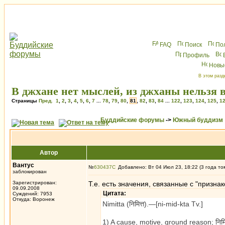
FAQ
Поиск
По
Профиль
Новы
В этом разд
В джхане нет мыслей, из джханы нельзя 
Страницы
Пред.
1
,
2
,
3
,
4
,
5
,
6
,
7
...
78
,
79
,
80
,
81
,
82
,
83
,
84
...
122
,
123
,
124
,
125
,
1
Буддийские форумы
->
Южный буддизм
Автор
Вантус
№
630437
Добавлено: Вт 04 Июл 23, 18:22 (3 года то
заблокирован
Зарегистрирован:
Т.е. есть значения, связанные с "признак
09.09.2008
Цитата:
Суждений: 7953
Откуда: Воронеж
Nimitta (निमित्त).—[ni-mid-kta Tv.]
1) A cause, motive, ground reason; निमित