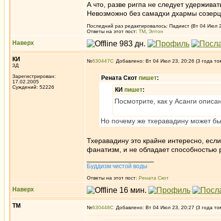
А что, разве ригпа не следует удерживат
Невозможно без самадхи дхармы созерца
Последний раз редактировалось: Падиист (Вт 04 Июл 23
Ответы на этот пост:
ТМ
,
Элтон
Наверх
КИ
№
630447
Добавлено: Вт 04 Июл 23, 20:26 (3 года то
3Д
Зарегистрирован:
Рената Скот
пишет
:
17.02.2005
Суждений: 52226
КИ
пишет
:
Посмотрите, как у Асанги описа
Но почему же тхеравадину может быт
Тхеравадину это крайне интересно, если 
фанатизм, и не обладает способностью р
_________________
Буддизм чистой воды
Ответы на этот пост:
Рената Скот
Наверх
ТМ
№
630448
Добавлено: Вт 04 Июл 23, 20:27 (3 года то