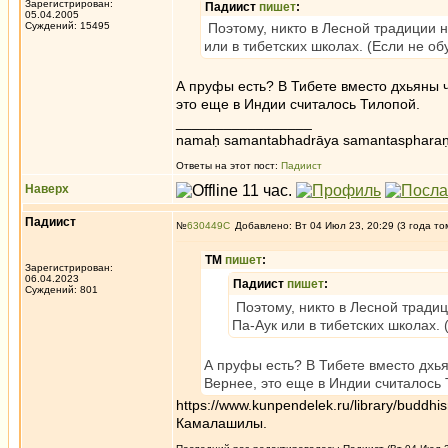
Зарегистрирован:
Падиист
пишет
:
05.04.2005
Суждений: 15495
Поэтому, никто в Лесной традиции не
или в тибетских школах. (Если не о
А пруфы есть? В Тибете вместо дхьяны ч
это еще в Индии считалось Тилопой.
_________________
namaḥ samantabhadrāya samantaspharaṇ
Ответы на этот пост:
Падиист
Наверх
Падиист
№
630449
Добавлено: Вт 04 Июл 23, 20:29 (3 года то
ТМ
пишет
:
Зарегистрирован:
06.04.2023
Падиист
пишет
:
Суждений: 801
Поэтому, никто в Лесной традици
Па-Аук или в тибетских школах.
А пруфы есть? В Тибете вместо дхья
Вернее, это еще в Индии считалось 
https://www.kunpendelek.ru/library/buddh
Камалашилы.