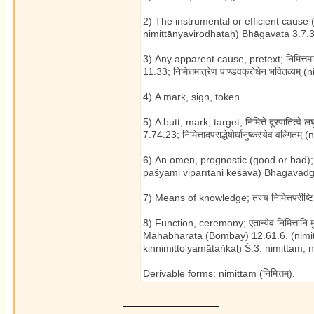
2) The instrumental or efficient cause (
nimittānyavirodhataḥ) Bhāgavata 3.7.3
3) Any apparent cause, pretext; निमित्
11.33; निमित्तमात्रेण पाण्डवक्रोधेन भवित
4) A mark, sign, token.
5) A butt, mark, target; निमित्ते दूरपाति
7.74.23; निमित्तादपराद्धेषोर्धानुष्कस्येव
6) An omen, prognostic (good or bad); निमित
paśyāmi viparītāni keśava) Bhagavadgī
7) Means of knowledge; तस्य निमित्तपरीष्ट
8) Function, ceremony; एतान्येव निमित्तान
Mahābhārata (Bombay) 12.61.6. (nimitt
kinnimitto'yamātaṅkaḥ Ś.3. nimittam, ni
Derivable forms: nimittam (निमित्तम्).
_________________