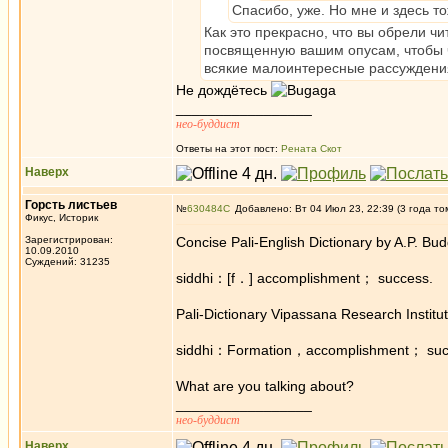
Спасибо, уже. Но мне и здесь то
Как это прекрасно, что вы обрели чи
посвященную вашим опусам, чтобы ч
всякие малоинтересные рассуждения
Не дождётесь
_________________
нео-буддист
Ответы на этот пост:
Рената Скот
Наверх
Горсть листьев
№
630484
Добавлено: Вт 04 Июл 23, 22:39 (3 года то
Фикус, Историк
Зарегистрирован:
Concise Pali-English Dictionary by A.P. B
10.09.2010
Суждений: 31235
siddhi：[f．] accomplishment； success.
Pali-Dictionary Vipassana Research Institu
siddhi：Formation，accomplishment； succ
What are you talking about?
_________________
нео-буддист
Наверх