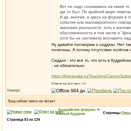
Вот не надо соскакивать на какие т
где то был. По крайней мере левита
И да, многие, и здесь на форуме в 
события или маловероятного совпаде
законами реальности, хоть и малов
обусловленность в том числе и "физ
хотя бы на сантиметр воспарить над 
Ну давайте поговорим о сиддхах. Нет та
полетишь. А потому отсутствие полётов 
Cиддхи - это всё то, что есть в буддийск
- не обязательно.
https://theravada.ru/Teaching/Canon/Sutt
Ответы на этот пост:
КИ
Наверх
Тред сейчас никто не читает.
Буддийские форумы
->
Страницы
Пред
Южный буддизм
Страница
83
из
129