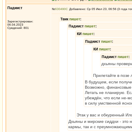
Падиист
№
630490
Добавлено: Ср 05 Июл 23, 06:56 (3 года то
Твик
пишет
:
Зарегистрирован:
06.04.2023
Падиист
пишет
:
Суждений: 801
КИ
пишет
:
Падиист
пишет
:
КИ
пишет
:
Падиист
пишет
:
дхьяны провери
Прилетайте в позе 
В будущем, если получи
Возможно, финансовые у
Летать не планирую. Ес
убеждён, что если не-м
в силу умственной ясно
Этак у вас и обкуренный Ил
Дхьяны и мирские сиддхи - это
кармы, так и с преумножающими