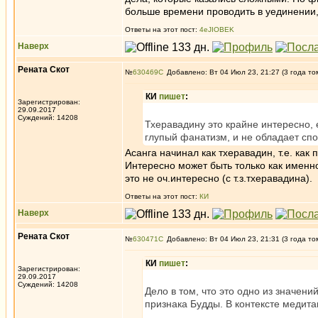
больше времени проводить в уединении,
Ответы на этот пост:
4eJIOBEK
Наверх
Рената Скот
№
630469
Добавлено: Вт 04 Июл 23, 21:27 (3 года то
КИ
пишет
:
Зарегистрирован:
29.09.2017
Суждений: 14208
Тхеравадину это крайне интересно, е
глупый фанатизм, и не обладает спо
Асанга начинал как тхеравадин, т.е. как
Интересно может быть только как именно
это не оч.интересно (с т.з.тхеравадина).
Ответы на этот пост:
КИ
Наверх
Рената Скот
№
630471
Добавлено: Вт 04 Июл 23, 21:31 (3 года то
КИ
пишет
:
Зарегистрирован:
29.09.2017
Суждений: 14208
Дело в том, что это одно из значени
признака Будды. В контексте медитац