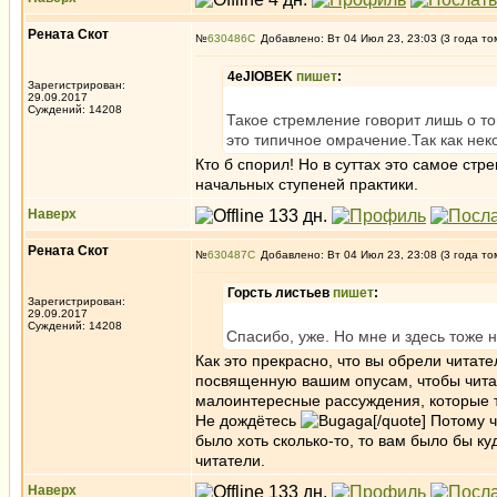
Рената Скот
№
630486
Добавлено: Вт 04 Июл 23, 23:03 (3 года то
4eJIOBEK
пишет
:
Зарегистрирован:
29.09.2017
Суждений: 14208
Такое стремление говорит лишь о то
это типичное омрачение.Так как нек
Кто б спорил! Но в суттах это самое ст
начальных ступеней практики.
Наверх
Рената Скот
№
630487
Добавлено: Вт 04 Июл 23, 23:08 (3 года то
Горсть листьев
пишет
:
Зарегистрирован:
29.09.2017
Суждений: 14208
Спасибо, уже. Но мне и здесь тоже н
Как это прекрасно, что вы обрели читате
посвященную вашим опусам, чтобы читат
малоинтересные рассуждения, которые т
Не дождётесь
[/quote] Потому 
было хоть сколько-то, то вам было бы к
читатели.
Наверх