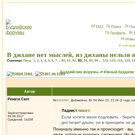
FAQ
Поиск
По
Профиль
Новы
В этом разд
В джхане нет мыслей, из джханы нельзя 
Страницы
Пред.
1
,
2
,
3
,
4
,
5
,
6
,
7
...
80
,
81
,
82
,
83
,
84
,
85
,
86
...
122
,
123
,
124
,
125
,
1
Буддийские форумы
->
Южный буддизм
Автор
Рената Скот
№
630468
Добавлено: Вт 04 Июл 23, 21:24 (3 года то
Падиист
пишет
:
Зарегистрирован:
29.09.2017
Если хотите меня подловить - берит
Суждений: 14208
достигает дхьян, он в принципе не 
Поначалу именно так и происходит - вы
дела, которые казались сложными. Но фи