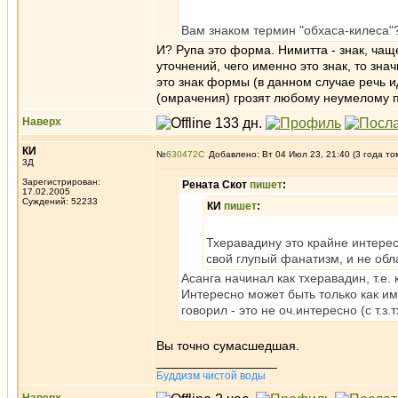
Вам знаком термин "обхаса-килеса"?
И? Рупа это форма. Нимитта - знак, чащ
уточнений, чего именно это знак, то зна
это знак формы (в данном случае речь 
(омрачения) грозят любому неумелому пр
Наверх
КИ
№
630472
Добавлено: Вт 04 Июл 23, 21:40 (3 года то
3Д
Зарегистрирован:
Рената Скот
пишет
:
17.02.2005
Суждений: 52233
КИ
пишет
:
Тхеравадину это крайне интересн
свой глупый фанатизм, и не обл
Асанга начинал как тхеравадин, т.е.
Интересно может быть только как им
говорил - это не оч.интересно (с т.з.
Вы точно сумасшедшая.
_________________
Буддизм чистой воды