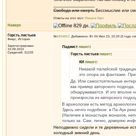
_________________
Свобода или смерть
Бессмыслие или см
Ответы на этот пост:
Рената Скот
Наверх
Горсть листьев
№
630481
Добавлено: Вт 04 Июл 23, 22:20 (3 года то
Фикус, Историк
Зарегистрирован:
Падиист
пишет
:
10.09.2010
Суждений: 31235
Горсть листьев
пишет
:
КИ
пишет
:
Никакой палийской традиции
это опора на фантазии. При
Да. Или самостоятельные интер
как пример авторского подхода, 
обнаруживается. И это вполне н
произросла из авторского подхо
В археологии есть метод археологи
Здесь нечто подобное: в Па-Аук рек
(Наличие в монастыре монахов, неп
только за. Сам, лично, доверяю инфо
Неподвижно сидели и те деревянные исту
холодный зимний день.