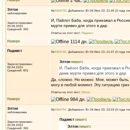
Наверх
Элтон
№
630473
Добавлено: Вт 04 Июл 23, 21:40 (3 года то
заблокирован
И, Пайлот Баба, когда приезжал в Россию
Зарегистрирован:
мурти привез для этого в дар.
20.06.2023
Суждений: 392
Ответы на этот пост:
Падиист
Наверх
Падиист
№
630474
Добавлено: Вт 04 Июл 23, 21:47 (3 года то
Элтон
пишет
:
Зарегистрирован:
06.04.2023
И, Пайлот Баба, когда приезжал в Ро
Суждений: 801
даже мурти привез для этого в дар.
Да, сложно. Но можно. Мне, может быть,
могу в любой момент. Эту ситуацию грех
Ответы на этот пост:
Элтон
Наверх
Элтон
№
630475
Добавлено: Вт 04 Июл 23, 22:03 (3 года то
заблокирован
Падиист
пишет
:
Зарегистрирован:
20.06.2023
Элтон
пишет
:
Суждений: 392