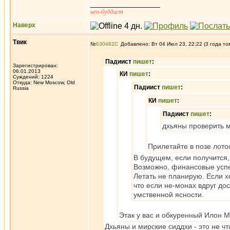
_________________
нео-буддист
Наверх
Твик
№
630482
Добавлено: Вт 04 Июл 23, 22:22 (3 года то
Падиист
пишет
:
Зарегистрирован:
06.01.2013
КИ
пишет
:
Суждений: 1224
Откуда: New Moscow, Old
Падиист
пишет
:
Russia
КИ
пишет
:
Падиист
пишет
:
дхьяны проверить 
Прилетайте в позе лото
В будущем, если получится,
Возможно, финансовые успех
Летать не планирую. Если х
что если не-монах вдруг дос
умственной ясности.
Этак у вас и обкуренный Илон М
Дхьяны и мирские сиддхи - это не 