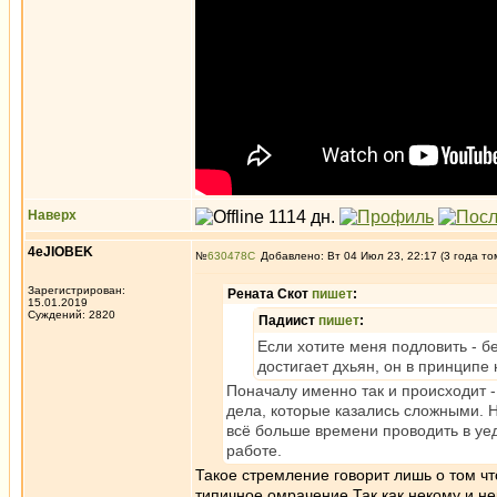
Наверх
4eJIOBEK
№
630478
Добавлено: Вт 04 Июл 23, 22:17 (3 года то
Зарегистрирован:
Рената Скот
пишет
:
15.01.2019
Суждений: 2820
Падиист
пишет
:
Если хотите меня подловить - б
достигает дхьян, он в принципе
Поначалу именно так и происходит -
дела, которые казались сложными. Н
всё больше времени проводить в уе
работе.
Такое стремление говорит лишь о том чт
типичное омрачение.Так как некому и не